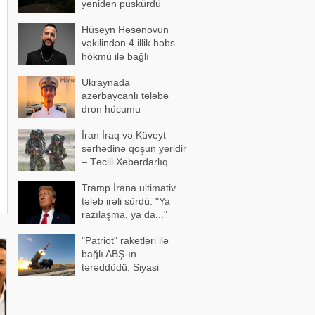
yenidən püskürdü
Hüseyn Həsənovun
vəkilindən 4 illik həbs
hökmü ilə bağlı
açıqlama
Ukraynada
azərbaycanlı tələbə
dron hücumu
nəticəsində yaralandı -
İran İraq və Küveyt
Vəziyyəti ağırdır
sərhədinə qoşun yeridir
– Təcili Xəbərdarlıq
Tramp İrana ultimativ
tələb irəli sürdü: "Ya
razılaşma, ya da..."
"Patriot" raketləri ilə
bağlı ABŞ-ın
tərəddüdü: Siyasi
səbəblər açıqlandı