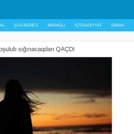
AL
ŞOU BIZNES
MARAQLI
İQTISADIYYAT
İDMAN
 qoşulub sığınacaqdan QAÇDI