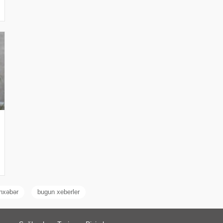
nxəbər
bugun xeberler