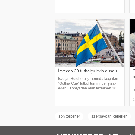
n
Zəlzələlərin tədqiqatı bürosu məlumat
v
yayıb. Qeyd olunub ki, 21:53-də qeydə
k
alınan yeraltı təkanın maqnitudas
Q
r
İsveçdə 20 futbolçu itkin düşdü
G
b
İsveçin Höteborq şəhərində keçirilən
"Gothia Cup" futbol turnirində iştirak
edən Efiopiyadan olan təxminən 20
R
nəfərlik nümayəndə heyəti yoxa çıxıb.
q
"Sweden Herald" nəşrinə istinadən
f
xəbər verir ki, poli
y
ç
v
son xeberler
azerbaycan xeberleri
y