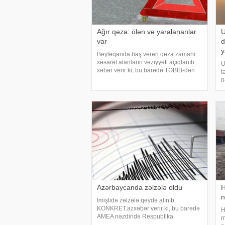
Ağır qəza: ölən və yaralananlar
U
var
d
y
Beyləqanda baş verən qəza zamanı
xəsarət alanların vəziyyəti açıqlanıb.
U
xəbər verir ki, bu barədə TƏBİB-dən
t
bildirilib:. "Beyləqan rayonunda baş
n
verən yol-nəqliyyat hadisəsi səbəbilə
i
4 nəfər (kişi) 31.07.2026-cı il tarixind
d
a
M
Azərbaycanda zəlzələ oldu
H
n
İmişlidə zəlzələ qeydə alınıb.
KONKRET.azxəbər verir ki, bu barədə
H
AMEA nəzdində Respublika
m
Seysmoloji Xidmət Mərkəzinin