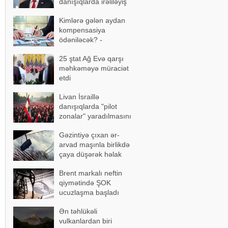
danışıqlarda irəliləyiş
əldə olundu
Kimlərə gələn aydan
kompensasiya
ödəniləcək? -
AÇIQLAMA
25 ştat Ağ Evə qarşı
məhkəməyə müraciət
etdi
Livan İsraillə
danışıqlarda "pilot
zonalar" yaradılmasını
təklif etdi
Gəzintiyə çıxan ər-
arvad maşınla birlikdə
çaya düşərək həlak
oldu - FOTOLAR
Brent markalı neftin
qiymətində ŞOK
ucuzlaşma başladı
Ən təhlükəli
vulkanlardan biri