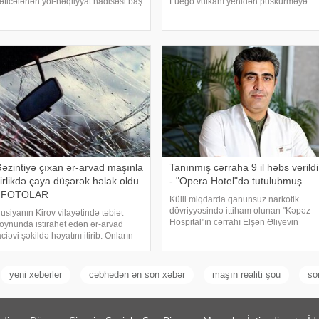
əticələnən yol-nəqliyyat hadisəsi baş
Fuego vulkanı yenidən püskürməyə
erib. AZƏRTAC-a istinadla xəbər verir
başlayıb. Güclü vulkanik aktivlik
i, hadisə günorta saatlarında Bakı-
səbəbindən ölkədə narıncı təhlükə
azax avtomobil yolunun Hacıqabul
səviyyəsi elan olunub, vulkanın
ayonunu
yaxınlığında yaşayan sakinləri
əzintiyə çıxan ər-arvad maşınla
Tanınmış cərraha 9 il həbs verildi
irlikdə çaya düşərək həlak oldu
- "Opera Hotel"də tutulubmuş
- FOTOLAR
Külli miqdarda qanunsuz narkotik
dövriyyəsində ittiham olunan "Kəpəz
usiyanın Kirov vilayətində təbiət
Hospital"ın cərrahı Elşən Əliyevin
oynunda istirahət edən ər-arvad
cinayət işi üzrə məhkəmə araşdırması
aciəvi şəkildə həyatını itirib. Onların
başa çatıb. KONKRET.azqafqazinfo-ya
atdıqları avtomobil gecə saatlarında
istinadən xəbər verir ki, təqsirləndirilə
aya yuvarlanıb. KONKRET.azxəbər
erir ki, Kirovo-Çepetsk sakinləri – 46
yeni xeberler
cəbhədən ən son xəbər
maşın realiti şou
so
aşl