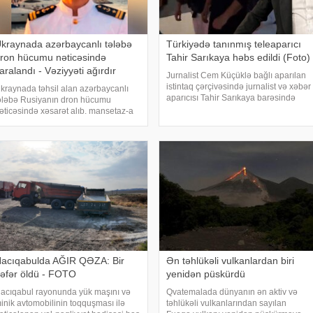
kraynada azərbaycanlı tələbə
Türkiyədə tanınmış teleaparıcı
ron hücumu nəticəsində
Tahir Sarıkaya həbs edildi (Foto)
aralandı - Vəziyyəti ağırdır
Jurnalist Cem Küçüklə bağlı aparılan
istintaq çərçivəsində jurnalist və xəbər
kraynada təhsil alan azərbaycanlı
aparıcısı Tahir Sarıkaya barəsində
ələbə Rusiyanın dron hücumu
qərar verilib. Sarıkaya "şantaj" ittihamı
əticəsində xəsarət alıb. mansetaz-a
ilə həbs olunub. xəbər verir ki, İstanbul
stinadən xəbər verir ki, Ukraynada
Baş Prokurorluğunu
ənizçilik ixtisası üzrə təhsil alan
zərbaycanlı tələbə Əli
ehdiyev Rusiyanın dro
acıqabulda AĞIR QƏZA: Bir
Ən təhlükəli vulkanlardan biri
əfər öldü - FOTO
yenidən püskürdü
acıqabul rayonunda yük maşını və
Qvatemalada dünyanın ən aktiv və
inik avtomobilinin toqquşması ilə
təhlükəli vulkanlarından sayılan