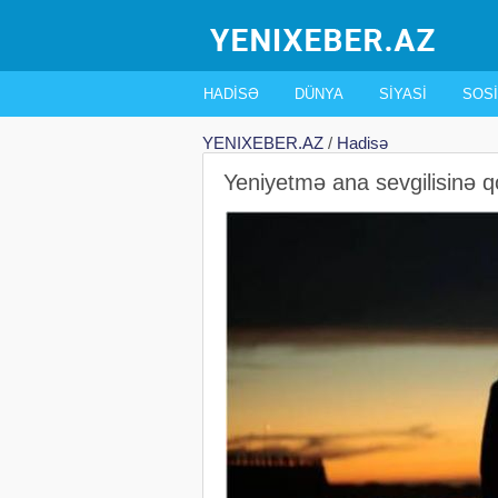
HADISƏ
DÜNYA
SIYASI
SOSI
YENIXEBER.AZ
/
Hadisə
Yeniyetmə ana sevgilisinə