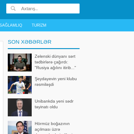
SAĞLAMLIQ
TURIZM
SON XƏBƏRLƏR
Zelenski dünyanı sərt
tədbirlərə çağırdı:
"Rusiya ağılını itirib..."
Şeydayevin yeni klubu
rəsmiləşdi
Unibankda yeni sədr
təyinatı oldu
Hörmüz boğazının
açılması üzrə