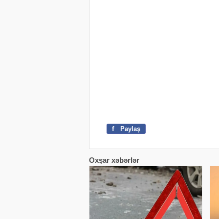
f
Paylaş
Oxşar xəbərlər