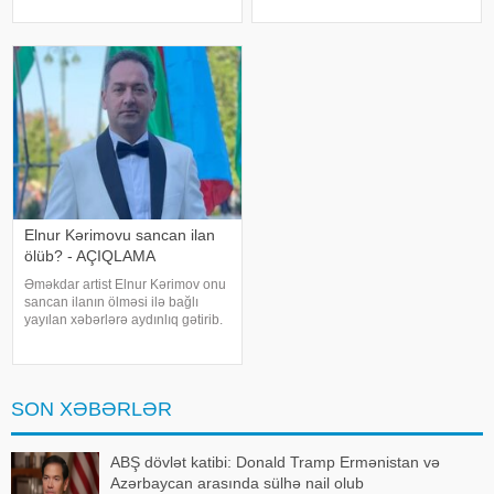
edək ki, "Toppuş bacı" ləqəbi ilə
Kaya ifadəsində diqqət çəkən
tanınan aktrisa onkoloji
iddialar səsləndirib. xəbər verir ki,
xəstəlikdən əziyyət çəkird
yerli KİV-in məlumatına görə,
Haluk Leventin köməkçis
Elnur Kərimovu sancan ilan
ölüb? - AÇIQLAMA
Əməkdar artist Elnur Kərimov onu
sancan ilanın ölməsi ilə bağlı
yayılan xəbərlərə aydınlıq gətirib.
Sənətçi bu barədə "Xəzər axşamı"
verilişində danışıb. "Üç günə
yaxındır ki, bu barədə heç kimə
açıqlama verməmişəm
SON XƏBƏRLƏR
ABŞ dövlət katibi: Donald Tramp Ermənistan və
Azərbaycan arasında sülhə nail olub