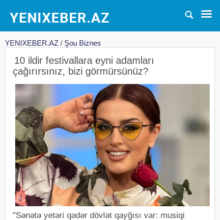
YENIXEBER.AZ
/
Şou Biznes
10 ildir festivallara eyni adamları
çağırırsınız, bizi görmürsünüz?
"Sənətə yetəri qədər dövlət qayğısı var: musiqi