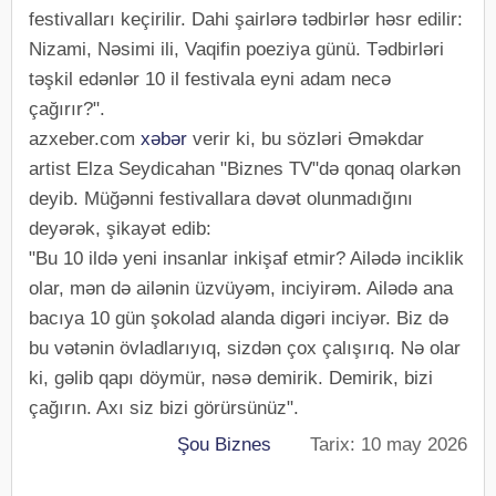
festivalları keçirilir. Dahi şairlərə tədbirlər həsr edilir:
Nizami, Nəsimi ili, Vaqifin poeziya günü. Tədbirləri
təşkil edənlər 10 il festivala eyni adam necə
çağırır?".
azxeber.com
xəbər
verir ki, bu sözləri Əməkdar
artist Elza Seydicahan "Biznes TV"də qonaq olarkən
deyib. Müğənni festivallara dəvət olunmadığını
deyərək, şikayət edib:
"Bu 10 ildə yeni insanlar inkişaf etmir? Ailədə inciklik
olar, mən də ailənin üzvüyəm, inciyirəm. Ailədə ana
bacıya 10 gün şokolad alanda digəri inciyər. Biz də
bu vətənin övladlarıyıq, sizdən çox çalışırıq. Nə olar
ki, gəlib qapı döymür, nəsə demirik. Demirik, bizi
çağırın. Axı siz bizi görürsünüz".
Şou Biznes
Tarix: 10 may 2026