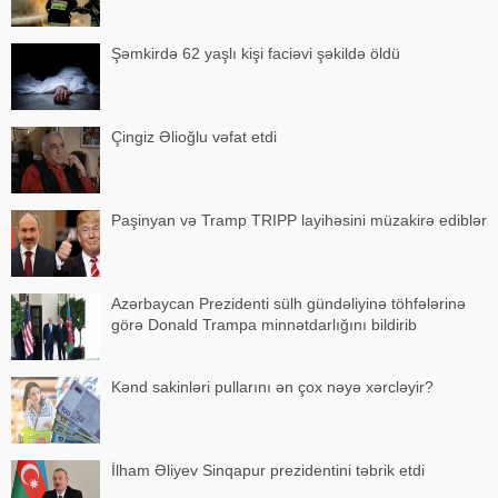
Şəmkirdə 62 yaşlı kişi faciəvi şəkildə öldü
Çingiz Əlioğlu vəfat etdi
Paşinyan və Tramp TRIPP layihəsini müzakirə ediblər
Azərbaycan Prezidenti sülh gündəliyinə töhfələrinə
görə Donald Trampa minnətdarlığını bildirib
Kənd sakinləri pullarını ən çox nəyə xərcləyir?
İlham Əliyev Sinqapur prezidentini təbrik etdi