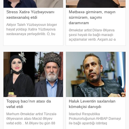
Stress Xatirə Yüzbəyovanı
Mətbəxə girmirəm, maşın
xəstəxanalıq etdi
sürmürəm, saçımı
daramıram
Aktyor Taleh Yüzbəyovun bloger
həyat yoldaşı Xatirə Yüzbəyova
Əməkdar artist Dilarə Əliyeva
xəstəxanaya yerləşdirilib. O, bu
şəxsi həyatı ilə bağlı maraqlı
barədə sosial media hesabında
açıqlamalar verib. Axşam.az-a
paylaşım edib. "Son zamanlar
istinafdən xəbər verir ki, aktrisa
stressə bağlı olaraq nə düzgün
"İki başlı" proqramında heç vaxt
qidalandım, nə düzgün yatdım.
avtomobil idarə etmədiyini deyib.
Gördü
O, sürücü ilə hərəkə
Toppuş bacı'nın atası da
Haluk Leventin saxlanılan
vəfat etdi
köməkçisi danışdı
Mərhum Əməkdar artist Tünzalə
İstanbul Respublika
Əliyevanın atası Məcid Əliyev
Prokurorluğunun AHBAP Dərnəyi
vəfat edib. . M.Əliyev bu gün 88
ilə bağlı apardığı istintaq
yaşında dünyasını dəyişib. . Qeyd
çərçivəsində saxlanılan Yeliz