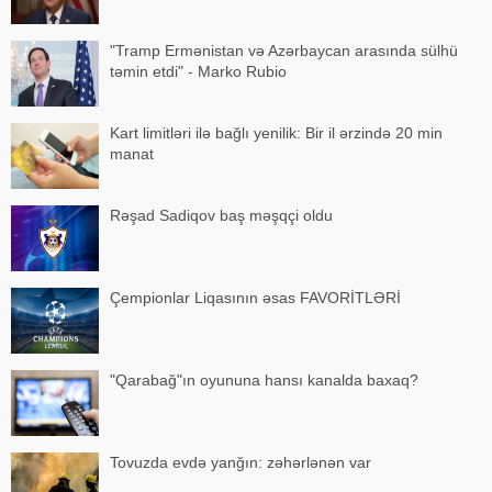
"Tramp Ermənistan və Azərbaycan arasında sülhü
təmin etdi" - Marko Rubio
Kart limitləri ilə bağlı yenilik: Bir il ərzində 20 min
manat
Rəşad Sadiqov baş məşqçi oldu
Çempionlar Liqasının əsas FAVORİTLƏRİ
"Qarabağ"ın oyununa hansı kanalda baxaq?
Tovuzda evdə yanğın: zəhərlənən var