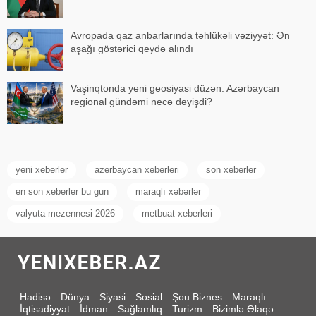
Avropada qaz anbarlarında təhlükəli vəziyyət: Ən
aşağı göstərici qeydə alındı
Vaşinqtonda yeni geosiyasi düzən: Azərbaycan
regional gündəmi necə dəyişdi?
yeni xeberler
azerbaycan xeberleri
son xeberler
en son xeberler bu gun
maraqlı xəbərlər
valyuta mezennesi 2026
metbuat xeberleri
Hadisə
Dünya
Siyasi
Sosial
Şou Biznes
Maraqlı
İqtisadiyyat
İdman
Sağlamlıq
Turizm
Bizimlə Əlaqə