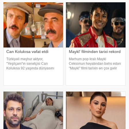
yaradıcılığı və konsertlə bağlı
fikirlərini bölüşüb. xəbər verir ki,
sənətkarın sözlərin
Can Kolukısa vəfat etdi
Maykl' filmindən tarixi rekord
Türkiyəli məşhur aktyor,
Mərhum pop kralı Maykl
"Yeşilçam"ın sənətçisi Can
Ceksonun həyatından bəhs edən
Kolukısa 92 yaşında dünyasını
"Maykl" filmi tarixin ən çox gəlir
dəyişib. xəbər verir ki, bu haqda
gətirən bioqrafik filmi olub. xarici
Türkiyə KİV məlumat yayıb. Aktyor
mətbuata istinadən xəbər verir ki,
"Kapıcılar Kralı", "Züğürt Ağa",
aprelin sonunda nümayişə çıxan
"Selamsı
ekran əsəri dünya üzr