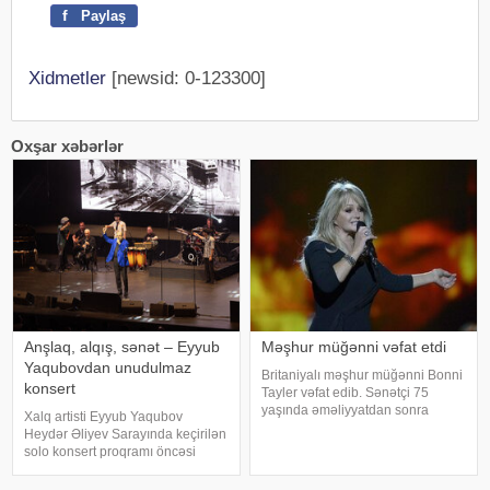
f
Paylaş
Xidmetler
[newsid: 0-123300]
Oxşar xəbərlər
Anşlaq, alqış, sənət – Eyyub
Məşhur müğənni vəfat etdi
Yaqubovdan unudulmaz
Britaniyalı məşhur müğənni Bonni
konsert
Tayler vəfat edib. Sənətçi 75
yaşında əməliyyatdan sonra
Xalq artisti Eyyub Yaqubov
dünmyasını dəyişib. Məlumatı
Heydər Əliyev Sarayında keçirilən
"The Sun" nəşri yayıb. /
solo konsert proqramı öncəsi
media nümayəndələrinin
suallarını cavablandırıb,