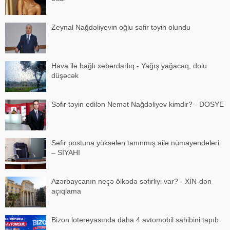
Zeynal Nağdəliyevin oğlu səfir təyin olundu
Hava ilə bağlı xəbərdarlıq - Yağış yağacaq, dolu
düşəcək
Səfir təyin edilən Nemət Nağdəliyev kimdir? - DOSYE
Səfir postuna yüksələn tanınmış ailə nümayəndələri
– SİYAHI
Azərbaycanın neçə ölkədə səfirliyi var? - XİN-dən
açıqlama
Bizon lotereyasında daha 4 avtomobil sahibini tapıb