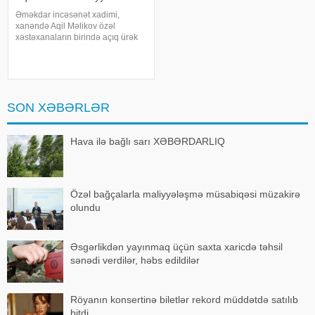
Əməkdar incəsənət xadimi,
xanəndə Aqil Məlikov özəl
xəstəxanaların birində açıq ürək
əməliyyatı keçirib. xəbər verir ki,
bu barədə "Teleqraf"a xanəndənin
oğlu Hüseyn Məlikov məlumat
verib. Onun sözlərinə görə, atasını
SON XƏBƏRLƏR
Hava ilə bağlı sarı XƏBƏRDARLIQ
Özəl bağçalarla maliyyələşmə müsabiqəsi müzakirə
olundu
Əsgərlikdən yayınmaq üçün saxta xaricdə təhsil
sənədi verdilər, həbs edildilər
Röyanın konsertinə biletlər rekord müddətdə satılıb
bitdi