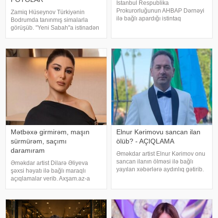
İstanbul Respublika
Prokurorluğunun AHBAP Dərnəyi
Zamiq Hüseynov Türkiyənin
ilə bağlı apardığı istintaq
Bodrumda tanınmış simalarla
çərçivəsində saxlanılan Yeliz
görüşüb. "Yeni Sabah"a istinadən
Kaya ifadəsində diqqət çəkən
xəbər verir ki, müğənni Yunus
iddialar səsləndirib. xəbər verir ki,
Akgün, Uğurcan Çakır, eləcə də
yerli KİV-in məlumatına görə,
məşqçi Fatih Terimləı ünsiyyətdə
Haluk Leventin köməkçis
olub. Z.Hüseynov görüş zaman
Mətbəxə girmirəm, maşın
Elnur Kərimovu sancan ilan
sürmürəm, saçımı
ölüb? - AÇIQLAMA
daramıram
Əməkdar artist Elnur Kərimov onu
sancan ilanın ölməsi ilə bağlı
Əməkdar artist Dilarə Əliyeva
yayılan xəbərlərə aydınlıq gətirib.
şəxsi həyatı ilə bağlı maraqlı
Sənətçi bu barədə "Xəzər axşamı"
açıqlamalar verib. Axşam.az-a
verilişində danışıb. "Üç günə
istinafdən xəbər verir ki, aktrisa
yaxındır ki, bu barədə heç kimə
"İki başlı" proqramında heç vaxt
açıqlama verməmişəm
avtomobil idarə etmədiyini deyib.
O, sürücü ilə hərəkə