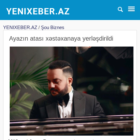
YENIXEBER.AZ
/
Şou Biznes
Ayazın atası xəstəxanaya yerləşdirildi