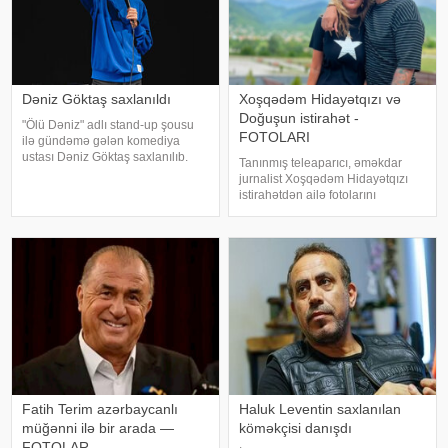
Dəniz Göktaş saxlanıldı
Xoşqədəm Hidayətqızı və
Doğuşun istirahət -
"Ölü Dəniz" adlı stand-up şousu
FOTOLARI
ilə gündəmə gələn komediya
ustası Dəniz Göktaş saxlanılıb.
Tanınmış teleaparıcı, əməkdar
xəbər verir ki, Türkiyəli komediya
jurnalist Xoşqədəm Hidayətqızı
ustası Dəniz Göktaş xarici ölkəyə
istirahətdən ailə fotolarını
səfərdən İstanbula qayıdarkən
paylaşıb. xəbər verir ki, o fotolara
hava limanında paspor
"bizim komanda ən yaxşıdır"
başlığını yazıb. Fotolar böyük
maraqla qarşılanıb. Həmi
Fatih Terim azərbaycanlı
Haluk Leventin saxlanılan
müğənni ilə bir arada —
köməkçisi danışdı
FOTOLAR