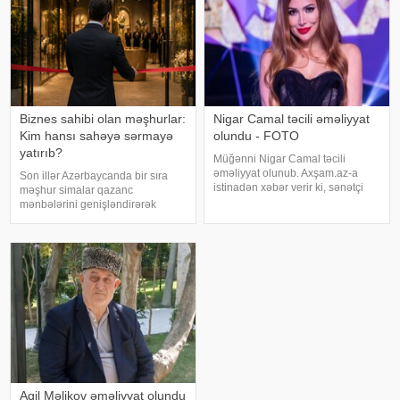
Biznes sahibi olan məşhurlar:
Nigar Camal təcili əməliyyat
Kim hansı sahəyə sərmayə
olundu - FOTO
yatırıb?
Müğənni Nigar Camal təcili
əməliyyat olunub. Axşam.az-a
Son illər Azərbaycanda bir sıra
istinadən xəbər verir ki, sənətçi
məşhur simalar qazanc
bununla bağlı sosial şəbəkə
mənbələrini genişləndirərək
hesabında paylaşım edib. O,
müxtəlif sahələrə sərmayə
hazırda reabilitasiya prosesində
yatırırlar. Onların arasında
olduğunu bildirib:. "Bu gün
restoran, kafe, geyim, gözəllik və
gözlənilmədə
qida sektorunda fəaliyyət
göstərən, öz adları il
Aqil Məlikov əməliyyat olundu