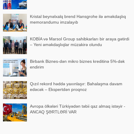
Kristal beynəlxalq brend Hansgrohe ilə əməkdaşlıq
memorandumu imzalayıb
KOBİA və Marsol Group sahibkarları bir araya gətirdi
– Yeni əməkdaşlıqlar müzakirə olundu
Birbank Biznes-dən mikro biznes kreditinə 5%-dək
endirim
Qızıl rekord həddə yaxınlaşır: Bahalaşma davam
edəcək – Ekspertdən proqnoz
Avropa ölkələri Türkiyədən təbii qaz almaq istəyir -
ANCAQ ŞƏRTLƏRİ VAR