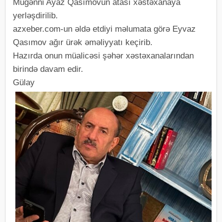
Müğənni Ayaz Qasımovun atası xəstəxanaya
yerləşdirilib.
azxeber.com-un əldə etdiyi məlumata görə Eyvaz
Qasımov ağır ürək əməliyyatı keçirib.
Hazırda onun müalicəsi şəhər xəstəxanalarından
birində davam edir.
Gülay