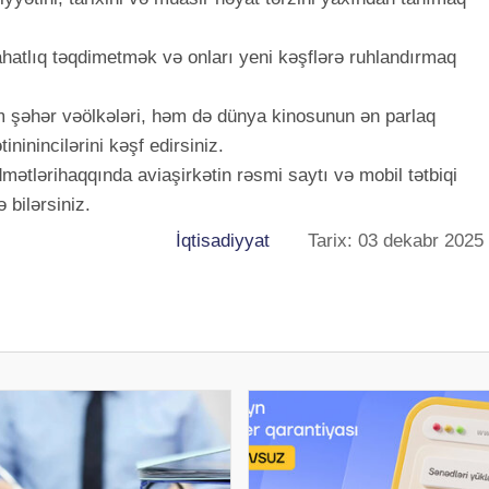
atlıq təqdimetmək və onları yeni kəşflərə ruhlandırmaq
m şəhər vəölkələri, həm də dünya kinosunun ən parlaq
inincilərini kəşf edirsiniz.
mətlərihaqqında aviaşirkətin rəsmi saytı və mobil tətbiqi
 bilərsiniz.
İqtisadiyyat
Tarix: 03 dekabr 2025