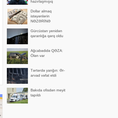
hazırlaşmışıq
Dollar almaq
istəyənlərin
NƏZƏRİNƏ
Gürcüstan yenidən
qaranlığa qərq oldu
Ağcabədidə QƏZA:
Ölən var
Tərtərdə yanğın: Ər-
arvad vəfat etdi
Bakıda ofisdən meyit
tapıldı