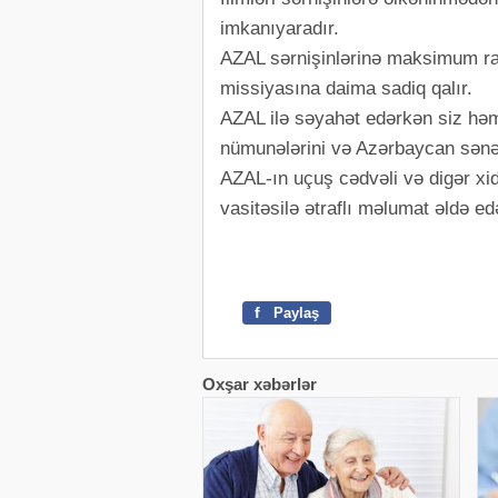
imkanıyaradır.
AZAL sərnişinlərinə maksimum rah
missiyasına daima sadiq qalır.
AZAL ilə səyahət edərkən siz hə
nümunələrini və Azərbaycan sənətin
AZAL-ın uçuş cədvəli və digər xid
vasitəsilə ətraflı məlumat əldə edə
f
Paylaş
Oxşar xəbərlər