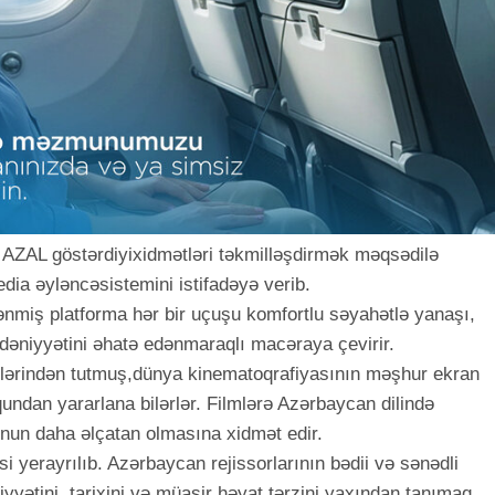
ı AZAL göstərdiyixidmətləri təkmilləşdirmək məqsədilə
dia əyləncəsistemini istifadəyə verib.
lənmiş platforma hər bir uçuşu komfortlu səyahətlə yanaşı,
niyyətini əhatə edənmaraqlı macəraya çevirir.
lmlərindən tutmuş,dünya kinematoqrafiyasının məşhur ekran
qundan yararlana bilərlər. Filmlərə Azərbaycan dilində
nun daha əlçatan olmasına xidmət edir.
si yerayrılıb. Azərbaycan rejissorlarının bədii və sənədli
iyyətini, tarixini və müasir həyat tərzini yaxından tanımaq