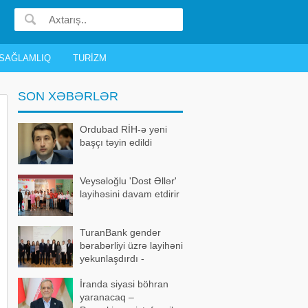
SAĞLAMLIQ
TURIZM
SON XƏBƏRLƏR
Ordubad RİH-ə yeni
başçı təyin edildi
Veysəloğlu 'Dost Əllər'
layihəsini davam etdirir
TuranBank gender
bərabərliyi üzrə layihəni
yekunlaşdırdı -
FOTOLAR
İranda siyasi böhran
yaranacaq –