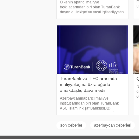
m
Ölkənin aparıcı maliyyə
ü
təşkilatlarından biri olan TuranBank
t
dayanıqlı inkişaf və yaşıl iqtisadiyyatın
p
maliyyələşdirilməsi istiqamətində
e
növbəti məhsulunu təqdim edib. Bank,
g
cari ilin aprel ayında Enerji
Məsələlərini Tənzimləm
TuranBank və ITFC arasında
Q
maliyyələşmə üzrə uğurlu
N
əməkdaşlıq davam edir
q
0
Azərbaycanınaparıcı maliyyə
b
institutlarından biri olan TuranBank
i
ASC İslam İnkişaf Bankı(IsDB)
g
Qrupuna daxil olan Beynəlxalq İslami
2
Ticarət Maliyyə Korporasiyası(ITFC)
ilə uğurlu tərəfdaşlığını davam etdirir.
son xeberler
azerbaycan xeberleri
xəbər veri