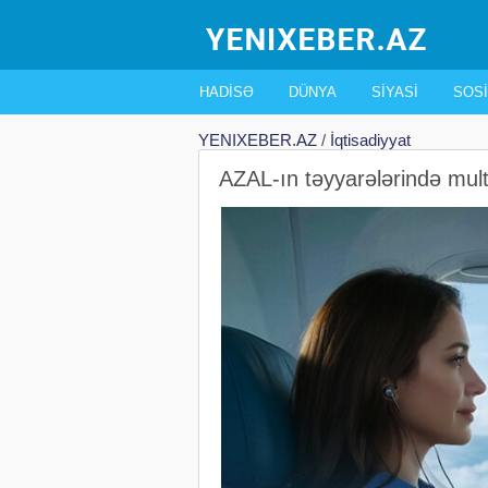
HADISƏ
DÜNYA
SIYASI
SOSI
YENIXEBER.AZ
/
İqtisadiyyat
AZAL-ın təyyarələrində mult