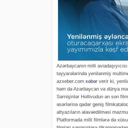
Azərbaycanın milli aviadaşıyıcıs
təyyarələrində yenilənmiş multime
azxeber.com
xəbər
verir ki, yeni
həm də Azərbaycan və dünya mədə
Sərnişinlər Hollivudun ən son fi
əsərlərinə qədər geniş filmkatalo
altyazıların əlavəedilməsi məzmu
Platformada milli filmlərə də xüsu
filmləri sərnişinlərə ölkəninmədən