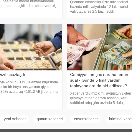
ünasibətilə media nümayəndələri
Qorunan əmanətlər üzrə faiz hədləri
çün tədbir təşkil edib. xəbər verir ki,
hazırda milli valyutada 12 faiz, xarici
ədbirin əsas məqsədi jurnalistləri
valyutada isə 2,5 faiz həddi
eşə bayramı münasibətilə təbrik
qüvvədədir. Bu barədə Əmanətlərin
tmək, media ilə əməkdaşlığı daha da
Sığortalanması Fondunun Hüquq
ücləndirmə
departamentinin nümayəndəsi Azər
Əmirov Fondun Mill
ızıl ucuzlaşdı
Cəmiyyəti ən çox narahat edən
sual - Gündə 5 limit yardım
yu-Yorkun COMEX əmtəə birjasında
toplayanalara da aid ediləcək?
ızılın bir troya unsiyasının qiyməti
,85% azalaraq 4101.2 ABŞ dollarına
Xəbər verdiyimiz kimi, avqustun 1-dən
ərabər olub. birja məlumatlarına
qüvvəyə minən qərara əsasən, kart
stinadən xəbər verir ki, COMEX-də
sahibləri artıq gün ərzində 5 dəfə,
ümüşün bir unsiyasının qiyməti də
aylıq isə ümumilikdə 20 min manat
,3% azalara
həcmində kartdan-karta pul köçürməsi
edə biləcəklər. Xatırladaq ki, son illər
yeni xeberler
gunun xeberleri
ensonxeberler
kriminal xebe
sosia