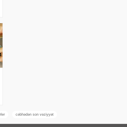
rler
cəbhədən son vəziyyət