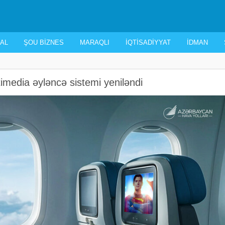
AL
ŞOU BIZNES
MARAQLI
İQTISADIYYAT
İDMAN
imedia əyləncə sistemi yeniləndi