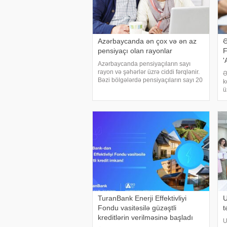
Azərbaycanda ən çox və ən az
Ə
pensiyaçı olan rayonlar
F
'
Azərbaycanda pensiyaçıların sayı
rayon və şəhərlər üzrə ciddi fərqlənir.
Ə
Bəzi bölgələrdə pensiyaçıların sayı 20
k
min nəfəri keçdiyi halda, digərlərində
ü
bu göstərici 100 nəfər civarında qalır.
x
Maraqlıdır ki, pensiyaçıları
S
d
M
TuranBank Enerji Effektivliyi
U
Fondu vasitəsilə güzəştli
t
kreditlərin verilməsinə başladı
U