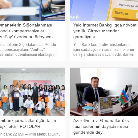
manətlərin Sığortalanması
Yelo İnternet Bankçılıqda növbəti
ondu kompensasiyaları
yenilik: Girovsuz tender
AniPay' üzərindən ödəyəcək
qarantiyası
manətlərin Sığortalanması Fondu
Yelo Bank korporativ müştərilərinin
ompensasiyaların "AniPay"
işini sadələşdirən rəqəmsal həllərini
zərindən ödənilməsini planlaşdırır.
genişləndirməyə davam edir. Bankın
əbər verir ki, bunu Əmanətlərin
təqdim etdiyi növbəti yenilik sayəsində
ığortalanması Fondunun Hüquq
hüquqi şəxslər və fərdi sahibkarlar
epartamentinin direktoru Azər Əmirov
Yelo İnternet Bankçılıq platformas
illi Mətbua
nibank jurnalistlər üçün təlim
Azər Əmirov: Əmanətlər üzrə
əşkil etdi - FOTOLAR
faiz hədlərinin dəyişdirilməsi
gündəmdə deyil
nibank 22 iyul — Milli Mətbuat Günü