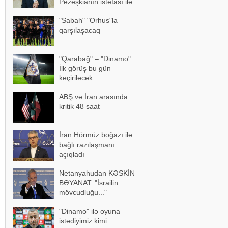
Pezeşkianın istefası ilə
bağlı mühüm açıqlama
"Sabah" "Orhus"la
qarşılaşacaq
"Qarabağ" – "Dinamo":
İlk görüş bu gün
keçiriləcək
ABŞ və İran arasında
kritik 48 saat
İran Hörmüz boğazı ilə
bağlı razılaşmanı
açıqladı
Netanyahudan KƏSKİN
BƏYANAT: "İsrailin
mövcudluğu..."
"Dinamo" ilə oyuna
istədiyimiz kimi