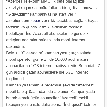
"Azercell Telekom" MMC ilk dəfə olaraq fiziki
aktivliyi rəqəmsal mükafatlarla birləşdirən innovativ
"GiqaAddım" kampaniyasına start verir.
azxeber.com
xəbər
verir ki, təşəbbüs sağlam həyat
tərzinin və gündəlik fiziki aktivliyin təşviqini
hədəfləyir. İndi Azercell abunəçilərinə gündəlik
atdıqları addımlar müqabilində mobil internet
qazandırır.
Belə ki, "GiqaAddım" kampaniyası çərçivəsində
mobil operator gün ərzində 10.000 addım atan
abunəçilərinə 1GB internet hədiyyə edir. Bu hədəfə 7
gün ardıcıl çatan abunəçilərə isə 5GB internet
təqdim edilir.
Kampaniya tamamilə rəqəmsal şəkildə "Azercell"
mobil tətbiqi üzərindən idarə olunur. Kampaniyada
iştirak etmək üçün abunəçilər "Azercell" mobil
tətbiqini yeniləməli, daha sonra "İndi qoşul" bölməsi