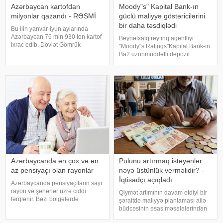
Azərbaycan kartofdan
Moody"s" Kapital Bank-ın
milyonlar qazandı - RƏSMİ
güclü maliyyə göstəricilərini
bir daha təsdiqlədi
Bu ilin yanvar-iyun aylarında
Azərbaycan 76 min 930 ton kartof
Beynəlxalq reytinq agentliyi
ixrac edib. Dövlət Gömrük
"Moody"s Ratings"Kapital Bank-ın
Komitəsinə istinadən xəbər verir
Ba2 uzunmüddətli depozit
ki, bu həcmdə kartofun dəyəri 29
reytinqini, ba3 səviyyəsində
milyon 389 min ABŞ dolları olub.
əsaskredit qiymətləndirməsini
Bu, ötən ilin eyni dövrü ilə
(Baseline Credit Assessment –
müqayisəd
BCA) və müsbətproqnozunu
(Positiv
Azərbaycanda ən çox və ən
Pulunu artırmaq istəyənlər
az pensiyaçı olan rayonlar
nəyə üstünlük verməlidir? -
İqtisadçı açıqladı
Azərbaycanda pensiyaçıların sayı
rayon və şəhərlər üzrə ciddi
Qiymət artımının davam etdiyi bir
fərqlənir. Bəzi bölgələrdə
şəraitdə maliyyə planlaması ailə
pensiyaçıların sayı 20 min nəfəri
büdcəsinin əsas məsələlərindən
keçdiyi halda, digərlərində bu
birinə çevrilib. Mənzil, avtomobil