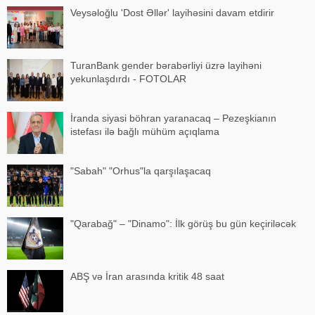
Veysəloğlu 'Dost Əllər' layihəsini davam etdirir
TuranBank gender bərabərliyi üzrə layihəni
yekunlaşdırdı - FOTOLAR
İranda siyasi böhran yaranacaq – Pezeşkianın
istefası ilə bağlı mühüm açıqlama
"Sabah" "Orhus"la qarşılaşacaq
"Qarabağ" – "Dinamo": İlk görüş bu gün keçiriləcək
ABŞ və İran arasında kritik 48 saat