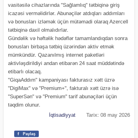
vasitəsilə cihazlarında "Sağlamlıq" tətbiqinə giriş
icazəsi verməlidirlər. Abunəçilər atdıqları addımları
və bonusları izləmək üçün mütəmadi olaraq Azercell
tətbiqinə daxil olmalıdırlar.
Gündəlik və həftəlik hədəflər tamamlandıqdan sonra
bonusları birbaşa tətbiq üzərindən aktiv etmək
mümkündür. Qazanılmış internet paketləri
aktivləşdirildiyi andan etibarən 24 saat müddətində
etibarlı olacaq.
"GiqaAddım" kampaniyası fakturasız xətt üzrə
"DigiMax" və "Premium+", fakturalı xətt üzrə isə
"SuperSən" və "Premium" tarif abunəçiləri üçün
təqdim olunur.
İqtisadiyyat
Tarix: 08 may 2026
f
Paylaş