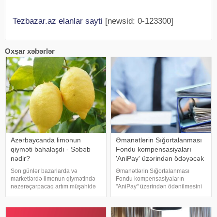
Tezbazar.az elanlar sayti
[newsid: 0-123300]
Oxşar xəbərlər
Azərbaycanda limonun
Əmanətlərin Sığortalanması
qiyməti bahalaşdı - Səbəb
Fondu kompensasiyaları
nədir?
'AniPay' üzərindən ödəyəcək
Son günlər bazarlarda və
Əmanətlərin Sığortalanması
marketlərdə limonun qiymətində
Fondu kompensasiyaların
nəzərəçarpacaq artım müşahidə
"AniPay" üzərindən ödənilməsini
olunur. Hazırda bəzi satış
planlaşdırır. xəbər verir ki, bunu
məntəqələrində limonun bir
Əmanətlərin Sığortalanması
kiloqramı 6-7 manata təklif edilir,
Fondunun Hüquq