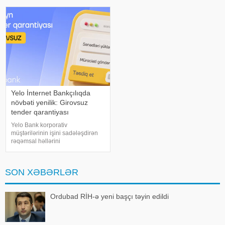
göstərici 100 nəfər civarında qalır.
və digər iri həcmli alış-verişlər
Maraqlıdır ki, pensiyaçıları
üçün vətəndaşların bir qismi
uzunmüddətli yığım yolun
Yelo İnternet Bankçılıqda
növbəti yenilik: Girovsuz
tender qarantiyası
Yelo Bank korporativ
müştərilərinin işini sadələşdirən
rəqəmsal həllərini
genişləndirməyə davam edir.
Bankın təqdim etdiyi növbəti
yenilik sayəsində hüquqi şəxslər
SON XƏBƏRLƏR
və fərdi sahibkarlar Yelo İnternet
Bankçılıq platformas
Ordubad RİH-ə yeni başçı təyin edildi