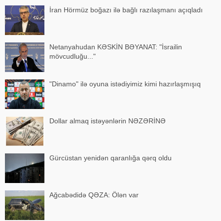
İran Hörmüz boğazı ilə bağlı razılaşmanı açıqladı
Netanyahudan KƏSKİN BƏYANAT: "İsrailin
mövcudluğu..."
"Dinamo" ilə oyuna istədiyimiz kimi hazırlaşmışıq
Dollar almaq istəyənlərin NƏZƏRİNƏ
Gürcüstan yenidən qaranlığa qərq oldu
Ağcabədidə QƏZA: Ölən var