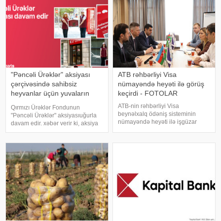
iri market şəbəkələrinin
departamentinin direktoru Azər
bəzilərində isə qiymə
Əmirov Milli Mətbua
"Pəncəli Ürəklər" aksiyası
ATB rəhbərliyi Visa
çərçivəsində sahibsiz
nümayəndə heyəti ilə görüş
heyvanlar üçün yuvaların
keçirdi - FOTOLAR
sayı 35-ə çatdı
ATB-nin rəhbərliyi Visa
Qırmızı Ürəklər Fondunun
beynəlxalq ödəniş sisteminin
"Pəncəli Ürəklər" aksiyasıuğurla
nümayəndə heyəti ilə işgüzar
davam edir. xəbər verir ki, aksiya
görüş keçirib. xəbər verir ki, görüş
çərçivəsində daha 15 Kapital
zamanı tərəflər ATB ilə Visa
Bank/Birbank filialınınınqarşısında
arasında strateji əməkdaşlığın
sahibsiz heyvanlar üçün xüsusi
daha da genişləndirilməsi,
yuvalar quraşdırılıb
innovativ ödəni