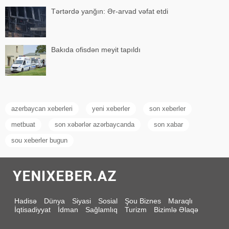
Tərtərdə yanğın: Ər-arvad vəfat etdi
Bakıda ofisdən meyit tapıldı
azerbaycan xeberleri
yeni xeberler
son xeberler
metbuat
son xəbərlər azərbaycanda
son xabar
sou xeberler bugun
Hadisə
Dünya
Siyasi
Sosial
Şou Biznes
Maraqlı
İqtisadiyyat
İdman
Sağlamlıq
Turizm
Bizimlə Əlaqə