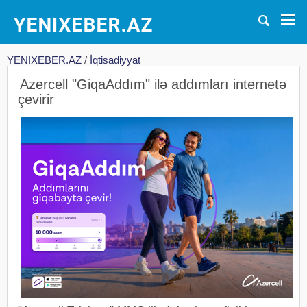
YENIXEBER.AZ
/
İqtisadiyyat
Azercell "GiqaAddım" ilə addımları internetə
çevirir