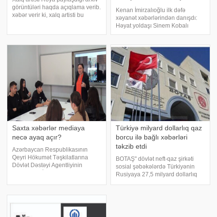
Sinem Kobalı aldadıb? -
görüntüləri haqda açıqlama verib.
Kenan İmirzalıoğlu ilk dəfə
FOTO
xəbər verir ki, xalq artisti bu
xəyanət xəbərlərindən danışdı:
paylaşımı barışıq kimi qələmə
Həyat yoldaşı Sinem Kobalı
verənlərə cavab verib. "Bir
aldadıb? - FOTO. Məşhur türkiyəli
paylaşım etdim, hamı yozdu o
aktyor Kenan İmirzalıoğlu sosial
tərəfə. Əzizlərim, biz oğlumuz
mediada gündəmə gələn həyat
yoldaşı Sinem Kobalı aldatdığı
iddiaların
Saxta xəbərlər mediaya
Türkiyə milyard dollarlıq qaz
necə ayaq açır?
borcu ilə bağlı xəbərləri
təkzib etdi
Azərbaycan Respublikasının
Qeyri Hökumət Təşkilatlarına
BOTAŞ" dövlət neft-qaz şirkəti
Dövlət Dəstəyi Agentliyinin
sosial şəbəkələrdə Türkiyənin
dəstəyi ilə "İnnovativ Media"
Rusiyaya 27,5 milyard dollarlıq
Jurnalistlərin Peşəkarlığının
qaz borcu olması və onun
Artırılmasına Dəstək İctimai Birliyi
restrukturizasiyası ətrafında
"KİV-də və sosial şəbəkələrd
danışıqlar aparması ilə bağlı
yayılan xəbərləri təkzib edib.
xəbər veri