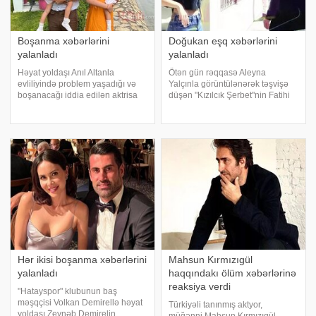
Boşanma xəbərlərini
Doğukan eşq xəbərlərini
yalanladı
yalanladı
Həyat yoldaşı Anıl Altanla
Ötən gün rəqqasə Aleyna
evliliyində problem yaşadığı və
Yalçınla görüntülənərək təşvişə
boşanacağı iddia edilən aktrisa
düşən "Kızılcık Şerbet"nin Fatihi
Pelin Akil jurnalistlərin suallarını
Doğukan Güngör açıqlama verib.
cavablandırıb. xəbər verir ki,
xəbər verir ki, aktyorun
aktrisa iddiaların yalan olduğunu
görüntüləndiyi zaman sərgilədiyi
deyib. "Hal-hazırda boşanma
davranışlar tənqid olunub. Aktyo
Hər ikisi boşanma xəbərlərini
Mahsun Kırmızıgül
yalanladı
haqqındakı ölüm xəbərlərinə
reaksiya verdi
"Hatayspor" klubunun baş
məşqçisi Volkan Demirellə həyat
Türkiyəli tanınmış aktyor,
yoldaşı Zeynəb Demirelin