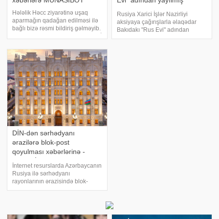
xəbərlərə MÜNASİBƏT
Evi" adından yayılmış
xəbərlər feykdir
Hələlik Həcc ziyarətinə uşaq
Rusiya Xarici İşlər Nazirliyi
aparmağın qadağan edilməsi ilə
aksiyaya çağırışlarla əlaqədar
bağlı bizə rəsmi bildiriş gəlməyib.
Bakıdakı "Rus Evi" adından
Bunu Trend-ə açıqlamasında QMİ
yayılmış xəbərləri feyk adlandırıb.
Xarici Əlaqələr şöbəsinin müdiri,
xəbər verir ki, Rusiya XİN bu gün
Həcc elektron sisteminin rəhbəri
yaydığı açıqlamada "Rus Evi"
Vüsal Cahangiri deyib. "Bi
adından yayılmış
DİN-dən sərhədyanı
ərazilərə blok-post
qoyulması xəbərlərinə -
REAKSİYA
İnternet resurslarda Azərbaycanın
Rusiya ilə sərhədyanı
rayonlarının ərazisində blok-
post qoyulması ilə bağlı
məlumatlar yayılıb. DİN-in
Mətbuat Xidmətindən -a bildirilib
ki, "Sərhəd-Sipər" şərti adı altında