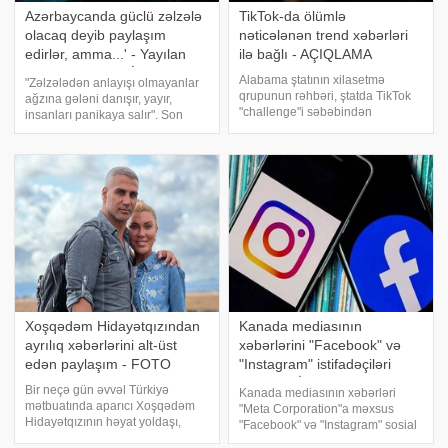
Azərbaycanda güclü zəlzələ
TikTok-da ölümlə
olacaq deyib paylaşım
nəticələnən trend xəbərləri
edirlər, amma...' - Yayılan
ilə bağlı - AÇIQLAMA
xəbərlərə RƏSMİ CAVAB
Alabama ştatının xilasetmə
"Zəlzələdən anlayışı olmayanlar
qrupunun rəhbəri, ştatda TikTok
ağzına gələni danışır, yayır,
"challenge"i səbəbindən
insanları panikaya salır". Son
qayıqdan tullanaraq ölüm
zamanlar Azərbaycanda baş
hadisəsi olmadığını bildirib. xəbər
verən zəlzələlər əhali arasında
verir ki, Childersburq Xilasetmə
təşvişə səbəb olub. Bundan
Qrupunun kapitanı Cim Dennis
istifadə edən bəzi sosial şəbək
qey
Xoşqədəm Hidayətqızından
Kanada mediasının
ayrılıq xəbərlərini alt-üst
xəbərlərini "Facebook" və
edən paylaşım - FOTO
"Instagram" istifadəçiləri
OXUYA BİLMƏYƏCƏK
Bir neçə gün əvvəl Türkiyə
Kanada mediasının xəbərləri
mətbuatında aparıcı Xoşqədəm
"Meta Corporation"a məxsus
Hidayətqızının həyat yoldaşı,
"Facebook" və "Instagram" sosial
müğənni Doğuşdan ayrılması ilə
şəbəkələrinin istifadəçiləri üçün