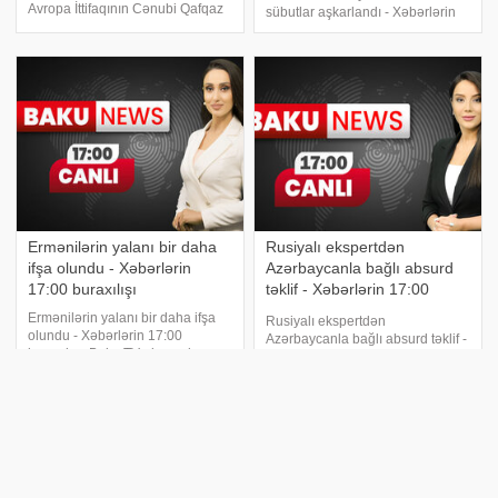
Avropa İttifaqının Cənubi Qafqaz
sübutlar aşkarlandı - Xəbərlərin
üzrə xüsusi nümayəndəsi Toivo
13:00 buraxılışı. Baku TV-nin
Klaar özünün "Twitter" hesabında
canlı yayımında xəbər vaxtıdır.
paylaşım edib. "Bu gün Bakı və
"Bu ünvan mənim doğulduğum
Qaraba
ünvandır", - Laçın yolundakı
aksiyad
Ermənilərin yalanı bir daha
Rusiyalı ekspertdən
ifşa olundu - Xəbərlərin
Azərbaycanla bağlı absurd
17:00 buraxılışı
təklif - Xəbərlərin 17:00
buraxılışı
Ermənilərin yalanı bir daha ifşa
Rusiyalı ekspertdən
olundu - Xəbərlərin 17:00
Azərbaycanla bağlı absurd təklif -
buraxılışı. Baku TV-nin canlı
Xəbərlərin 17:00 buraxılışı. Baku
yayımında xəbər vaxtıdır.
TV-nin canlı yayımında xəbər
Ermənilərin yalanı bir daha ifşa
vaxtıdır. Prezident İlham Əliyev
olundu. Laçın yolu ilə
Səudiyyə Ərəbistanı Krallığının
Xankəndidən Ermənistana xəstə
investisiya nazirini qəbul etdi.
aparıldı. Təxirə salına
Azərbayca