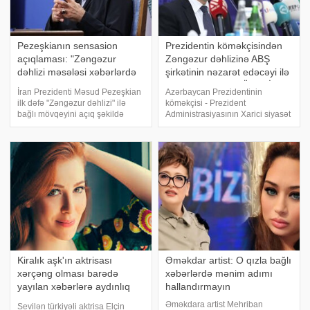
Pezeşkianın sensasion
Prezidentin köməkçisindən
açıqlaması: "Zəngəzur
Zəngəzur dəhlizinə ABŞ
dəhlizi məsələsi xəbərlərdə
şirkətinin nəzarət edəcəyi ilə
şişirdildiyi kimi deyil"
bağlı xəbərlərə MÜNASİBƏT
İran Prezidenti Məsud Pezeşkian
Azərbaycan Prezidentinin
ilk dəfə "Zəngəzur dəhlizi" ilə
köməkçisi - Prezident
bağlı mövqeyini açıq şəkildə
Administrasiyasının Xarici siyasət
bəyan edib. -a istinadən xəbər
məsələləri şöbəsinin müdiri
verir ki, o, bildirib ki, məsələ
Hikmət Hacıyev ABŞ şirkətinin
ətrafında yaradılan ajiotaj
Zəngəzur dəhlizi layihəsində
həqiqəti tam əks etdirmir:
roluna dair yayılan xəbərlərə
münasibət bildirib. O
Kiralık aşk'ın aktrisası
Əməkdar artist: O qızla bağlı
xərçəng olması barədə
xəbərlərdə mənim adımı
yayılan xəbərlərə aydınlıq
hallandırmayın
gətirib
Əməkdara artist Mehriban
Sevilən türkiyəli aktrisa Elçin