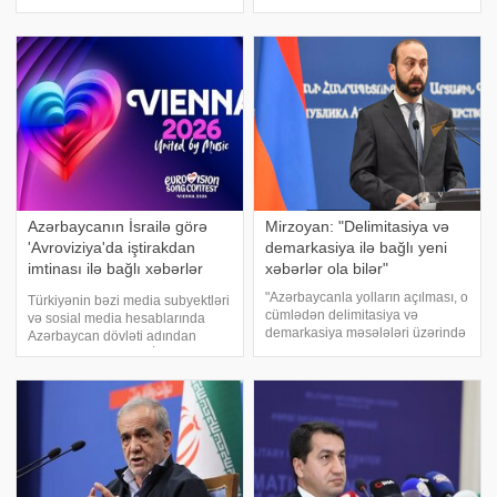
xəbər verir ki, bu haqda 51 yaşlı
seqmentlərində Azərbaycana
ifaçının oğlu məlumat vermişdi. .
qarşı növbəti dezinformasiya
Müğənninin köməkçisi Deniz adlı
kampaniyasının başlanması
xanım verdiyi açıqlamad
müşahidə olunur. Yayılan
məlumatların bir qismində guya
Azərbaycanı
Azərbaycanın İsrailə görə
Mirzoyan: "Delimitasiya və
'Avroviziya'da iştirakdan
demarkasiya ilə bağlı yeni
imtinası ilə bağlı xəbərlər
xəbərlər ola bilər"
feykdir
"Azərbaycanla yolların açılması, o
Türkiyənin bəzi media subyektləri
cümlədən delimitasiya və
və sosial media hesablarında
demarkasiya məsələləri üzərində
Azərbaycan dövləti adından
işləyirik və bu istiqamətdə yeni
"Avroviziya 2026"da İsrail
xəbərlər ola bilər". xəbər verir ki,
yoxdursa, biz də yoxuq" başlığı
xəbər verir ki, bunu ölkənin xarici
ilə tirajlanan xəbərlər həqiqətə
işlər nazir
uyğun deyil. APA-ya istinadə