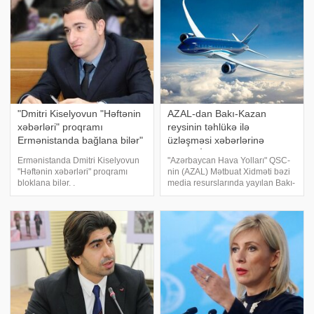
sərhədyan
"Dmitri Kiselyovun "Həftənin
AZAL-dan Bakı-Kazan
xəbərləri" proqramı
reysinin təhlükə ilə
Ermənistanda bağlana bilər"
üzləşməsi xəbərlərinə
- Mxitar Ayrapetyan
REAKSİYA
Ermənistanda Dmitri Kiselyovun
"Azərbaycan Hava Yolları" QSC-
"Həftənin xəbərləri" proqramı
nin (AZAL) Mətbuat Xidməti bəzi
bloklana bilər. .
media resurslarında yayılan Bakı-
KONKRET.azxəbər verir ki,
Kazan reysinin Rusiyanın
Ermənistan Respublikasının
Həştərxan şəhəri üzərində
yüksək texnoloji sənaye naziri
təhlükə ilə üzləşməsi barədə
Mxitar Ayrapetyan Milli
xəbərlərə münasibət bildirib.
Assambleyada keçirdiyi brifin
AZAL-ı