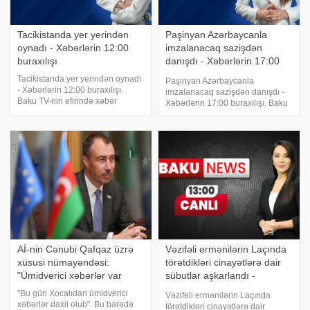
Tacikistanda yer yerindən
Paşinyan Azərbaycanla
oynadı - Xəbərlərin 12:00
imzalanacaq sazişdən
buraxılışı
danışdı - Xəbərlərin 17:00
buraxılışı
Tacikistanda yer yerindən oynadı
Paşinyan Azərbaycanla
- Xəbərlərin 12:00 buraxılışı.
imzalanacaq sazişdən danışdı -
Baku TV-nin efirində xəbər
Xəbərlərin 17:00 buraxılışı. Baku
vaxtıdır. Birinci vitse-prezident
TV-nin efirində xəbər vaxtıdır.
Ramazan ayının başlanması
"Qarabağda vəziyyətin
münasibətilə Azərbaycan xalqını
gərginləşməsi narahatlıq
təbrik etdi. Əməkdar artist Dilarə
doğurur". Rusiya rəsmi Bakı ilə
Əliyev
İrəvana çağırı
Aİ-nin Cənubi Qafqaz üzrə
Vəzifəli ermənilərin Laçında
xüsusi nümayəndəsi:
törətdikləri cinayətlərə dair
"Ümidverici xəbərlər var
sübutlar aşkarlandı -
Xəbərlərin 13:00 buraxılışı
"Bu gün Xocalıdan ümidverici
Vəzifəli ermənilərin Laçında
xəbərlər daxil olub". Bu barədə
törətdikləri cinayətlərə dair