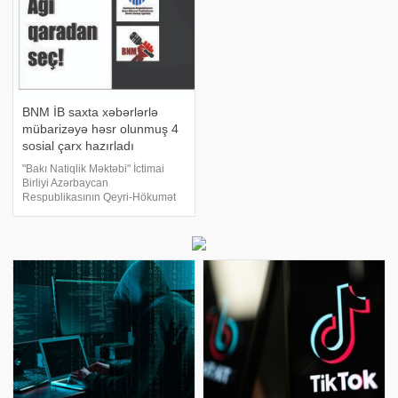
BNM İB saxta xəbərlərlə
mübarizəyə həsr olunmuş 4
sosial çarx hazırladı
"Bakı Natiqlik Məktəbi" İctimai
Birliyi Azərbaycan
Respublikasının Qeyri-Hökumət
Təşkilatlarına Dövlət Dəstəyi
Agentliyi tərəfindən
maliyyələşdirilən "Vətəndaş
cəmiyyəti və media
nümayəndələri üçün saxta
xəbərlərl