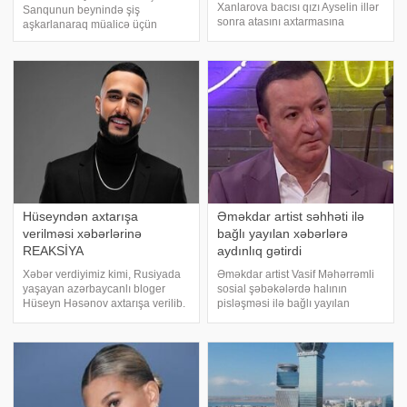
Xanlarova bacısı qızı Ayselin illər
Sanqunun beynində şiş
sonra atasını axtarmasına
aşkarlanaraq müalicə üçün
münasibət bildirib. xəbər verir ki,
xaricə getdiyi iddia edilib. Türkiyə
o, bu haqda "Bizimləsən"
mətbuatına istinadən xəbər verir
verilişində danışıb. Aktrisa adının
ki, Sanqu sosial media
bacısı qızı ilə bağlı xəbərlərd
hesabında televiziya
proqramında səsləndirilən iddian
Hüseyndən axtarışa
Əməkdar artist səhhəti ilə
verilməsi xəbərlərinə
bağlı yayılan xəbərlərə
REAKSİYA
aydınlıq gətirdi
Xəbər verdiyimiz kimi, Rusiyada
Əməkdar artist Vasif Məhərrəmli
yaşayan azərbaycanlı bloger
sosial şəbəkələrdə halının
Hüseyn Həsənov axtarışa verilib.
pisləşməsi ilə bağlı yayılan
-a istinadən xəbər verir ki, məsələ
görüntülərdən danışıb. xəbər
ilə bağlı bloger sosial şəbəkədə
verir ki, sənətçi o görüntülərin 10
bunları bildirib:. "Dostlar,
il öncəyə aid olduğunu bildirib.
narahatlığınıza və səmim
Hazırda xarici ölkədə istirahətdə
olduğun