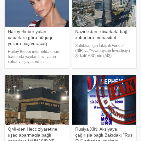
Hailey Bieber yalan
Nazirlikdən ixtisarlarla bağlı
xəbərlərə görə hüquqi
xəbərlərə münasibət
yollara baş vuracaq
Sahibkarlığın İnkişafı Fondu"
(SİF) və "Azərbaycan İnvestisiya
Hailey Bieber internetdə onun
Şirkəti" ASC-nin (AİŞ)
haqqında yayılan bəzi yalan
əməkdaşları ixtisara salınmır və
xəbər və şayiələrdən
onlar fəaliyyətlərini Azərbaycan
yorulduğunu deyərək bununla
Biznesinin İnkişafı Fondunda
mübarizə yollarını axtardığını
davam etdirəcəklər. xəbə
açıqlayıb. xarici mətbuata
istinadən xəbər verir ki, bu haqda
model yaxın çevrəsi il
QMİ-dən Həcc ziyarətinə
Rusiya XİN: Aksiyaya
uşaq aparmaqla bağlı
çağırışla bağlı Bakıdakı "Rus