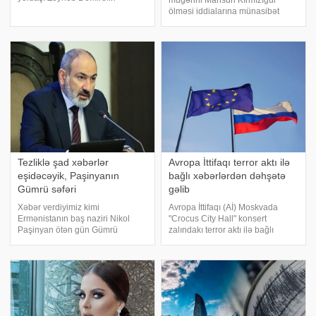
müğənni Mahsun Kırmızıgül
boşanma xəbərinin ardından
ölməsi iddialarına münasibət
gözlənilən açıqlama gəlib. .
bildirib. Türkiyə mediasına
xəbər verir ki, bu gün səhər
istinadən xəbər verir ki, müğənni
saatlarında bütün xəbər
sosial şəbəkədə yayılan ölüm
saytlarında yayıla
xəbərinə üsyan edib. Kırmızıgül
sosial media hesabındak
Tezliklə şad xəbərlər
Avropa İttifaqı terror aktı ilə
eşidəcəyik, Paşinyanın
bağlı xəbərlərdən dəhşətə
Gümrü səfəri
gəlib
Xəbər verdiyimiz kimi
Avropa İttifaqı (Aİ) Moskvada
Ermənistanın baş naziri Nikol
"Crocus City Hall" konsert
Paşinyan ötən gün Gümrü
zalındakı terror aktı ilə bağlı
şəhərinə gedərək, "Mülki
xəbərlərdən şoka düşüb və
müqavilə" partiyasının təşəbbüs
dəhşətə gəlib.
qrupunun iclasında iştirak edib.
KONKRET.azxəbər verir ki, bu
Paşinyan 5 saat qapalı şəraitdə
barədə Aİ-nin xarici siyasət və
öz partiya üzvlər
təhlükəsizlik məsələlər