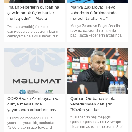
"Yalan xəbərlərin qurbanına
Mariya Zaxarova: "Feyk
çevrilməmək üçün bunları
xəbərlərin ötürülməsində
mütləq edin" – Media
maraqlı tərəflər var"
eksperti
Mariya Zaxarova Bəşər Əsədin
"Media savadlılığı" bir çox
təyyarə qəzasında ölməsi ilə
cəmiyyətlərdə olduğukimi bizim
bağlı saxta xəbərlərin arxasında
cəmiyyətdə də aktual mövzudur.
Suriyada xaosun yaranmasında
Bu gün Azərbaycan
maraqlı ölkələrin xidmətlərinin
oxucusu,tamaşaçısı, dinləyicisi
olduğunu bildirib. xəbər verir ki,
üçün səhih məlumatların
bu barədə TASS məlumat verib:
əlçatanlığı yüksək olsa da,
"Bu
bizpraktikada bunu
COP29 vaxtı Azərbaycan və
Qurban Qurbanov istefa
dünya mediasında
xəbərlərindən danışdı:
yayımlanan xəbərlərin sayı
"Sözüm yoxdur"
açıqlandı
"Qarabağ"ın baş məşqçisi
COP29-da mediada 60.00-ə
Qurban Qurbanov UEFA Avropa
yaxın link yaradılıb, bunlardan
Liqasının əsas mərhələsinin 3-cü
42.00-ə yaxını azərbaycandilli,
turunda "Ayaks" 0:3 hesabı ilə