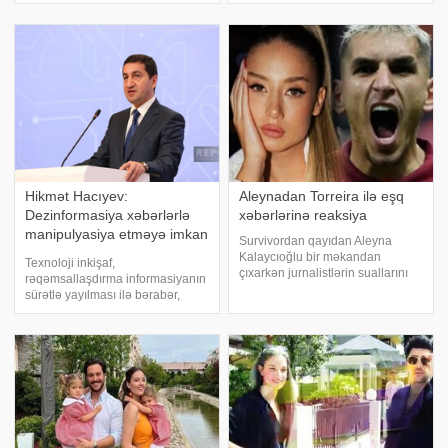
10.600-dən çoxu rusdilli, 7.300-ə
uduzduqları oyundan sonra
yaxını ingilisdilli media
mətbuat konfransında iştirak
subyektlərində dərc edilib. xəbər
edib. . qafqazinfo-ya istinadə
verir ki, bu barədə Audiovizual
Şura v
Hikmət Hacıyev:
Aleynadan Torreira ilə eşq
Dezinformasiya xəbərlərlə
xəbərlərinə reaksiya
manipulyasiya etməyə imkan
Survivordan qayıdan Aleyna
verir
Kalaycıoğlu bir məkandan
Texnoloji inkişaf,
çıxarkən jurnalistlərin suallarını
rəqəmsallaşdırma informasiyanın
cavalandırıb. xəbər verir ki, o, ir
sürətlə yayılması ilə bərabər,
neçə gün öncə gecə klubunda
yalan məlumatın da yayılmasına
əyləndiyi "Qalatasaray"lı Torreyra
səbəb olur. "Report"un Şuşaya
ilə bağlı sualları cavabsı
ezam edilən müxbirinin verdiyi
məlumata əsasən, bunu II Qlobal
Medi