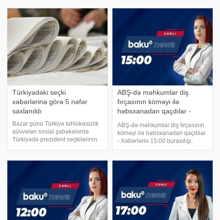
bağlı xəbərlər yayılıb. . xəbər verir
əlçatmaz olacaq.
ki, Hidayətqızı sosial şəbəkə
KONKRET.azxarici KİV-ə
paylaşımı ilə ayrılıq xəbərlərini
istinadən xəbər verir ki, b
alt-üs
Türkiyədəki seçki
ABŞ-də məhkumlar diş
xəbərlərinə görə 5 nəfər
fırçasının köməyi ilə
saxlanıldı
həbsxanadan qaçdılar -
Xəbərlərin 15:00 buraxılışı
Bazar günü Türkiyə təhlükəsizlik
ABŞ-də məhkumlar diş fırçasının
qüvvələri sosial şəbəkələrdə
köməyi ilə həbsxanadan qaçdılar
Türkiyədə prezident seçkilərinin
- Xəbərlərin 15:00 buraxılışı.
ikinci turunun keçirilməsi ilə bağlı
Baku TV-nin efirində xəbər
təxribat xarakterli mesajların
vaxtıdır. Sürücülərin
yayılmasına görə 5 nəfəri
diqqətinə: Bakının ən çox istifadə
saxlayıb. xəbər verir ki, bu barəd
edilən prospektinin bir hissəsində
hərəkə