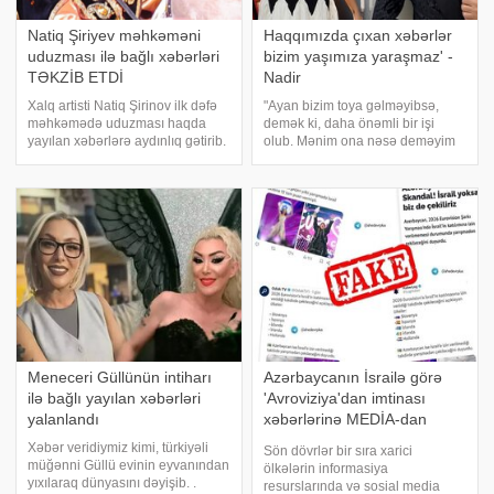
Natiq Şiriyev məhkəməni
Haqqımızda çıxan xəbərlər
uduzması ilə bağlı xəbərləri
bizim yaşımıza yaraşmaz' -
TƏKZİB ETDİ
Nadir
Xalq artisti Natiq Şirinov ilk dəfə
"Ayan bizim toya gəlməyibsə,
məhkəmədə uduzması haqda
demək ki, daha önəmli bir işi
yayılan xəbərlərə aydınlıq gətirib.
olub. Mənim ona nəsə deməyim
xəbər verir ki, xalq artisti iddiaları
ayıb olar". xəbər verir ki, bunu
təkzib edib. "İncə səhər"
müğənni Nadir Qafarzadə deyib.
verilişində məsələyə aydınlıq
"Qonaqcanlı" verilişində danışan
gətirən xalq artist
sənətçi, haqlarınd
Meneceri Güllünün intiharı
Azərbaycanın İsrailə görə
ilə bağlı yayılan xəbərləri
'Avroviziya'dan imtinası
yalanlandı
xəbərlərinə MEDİA-dan
açıqlama
Xəbər veridiymiz kimi, türkiyəli
Sön dövrlər bir sıra xarici
müğənni Güllü evinin eyvanından
ölkələrin informasiya
yıxılaraq dünyasını dəyişib. .
resurslarında və sosial media