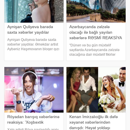
Aynişan Quliyeva barədə
Azərbaycanda zəlzələ
saxta xəbərlər yaydılar
olacağı ilə bağlı yayılan
xəbərlərə RƏSMİ REAKSİYA
Aynişan Quliyeva barədə saxta
xəbərlər yaydılar. Əməkdar artist
"Dünən və bu gün müxtəlif
Aybəniz Haşımovanın bloqer qızı
saytlarda Azərbaycanda zəlzələ
Aynişan Quliyeva haqqında
olacağına dair müxtəlif fikirlər
"Instagram"da çıxan feyk
səsləndirilməsindən sonra bizə
xəbərlərə aydınlıq gətirib. O, bu
vətəndaşlar tərəfindən çoxsaylı
barədə hekayə bölməsində
müraciətlər edilib. Məlumat üçün
paylaşı
bildirmək istəyirəm ki, bu
açıqlamalar
Röyadan barışıq xəbərlərinə
Kenan İmirzalıoğlu ilk dəfə
reaksiya: 'Xoşbəxtik
xəyanət xəbərlərindən
danışdı: Həyat yoldaşı
Xalq artisti Röya paylaşdığı arxiv