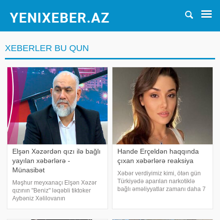
XEBERLER BU QUN
Elşən Xəzərdən qızı ilə bağlı
Hande Erçeldən haqqında
yayılan xəbərlərə -
çıxan xəbərlərə reaksiya
Münasibət
Xəbər verdiyimiz kimi, ötən gün
Türkiyədə aparılan narkotiklə
Məşhur meyxanaçı Elşən Xəzər
bağlı əməliyyatlar zamanı daha 7
qızının "Beniz" ləqəbli tiktoker
məşhur saxlanılıb. Onlar arasında
Aybəniz Xəlilovanın
yer alan aktrisa Hande Erçel isə
məhkəməsində ifadə verməsi ilə
xaricdə olduğu üçün nəzarətə
bağlı yayılan məlumatlara