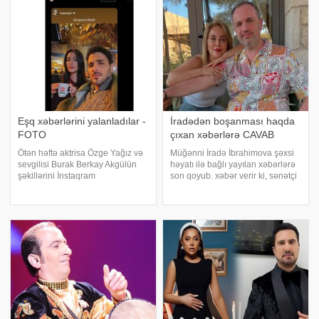
alına bilməyib. -un məlumatın
münasibət bildirib. xəbər verir ki,
bu barədə "qafqazinfo"y
Eşq xəbərlərini yalanladılar -
İradədən boşanması haqda
FOTO
çıxan xəbərlərə CAVAB
Ötən həftə aktrisa Özge Yağız və
Müğənni İradə İbrahimova şəxsi
sevgilisi Burak Berkay Akgülün
həyatı ilə bağlı yayılan xəbərlərə
şəkillərini İnstaqram
son qoyub. xəbər verir ki, sənətçi
hesablarından silməsi ayrılıq
"Qonaqcanlı" verilişində ayrılması
iddialarına səbəb olmuşdu.
haqda gəzən söz-söhbətə son
Türkiyə mətbuata istinadən xəbər
qoyub. Sənətçi bildirib ki, onun
verir ki, onların ayrılmasına səbəb
Bakıda bu qədə
kimi Yağızı