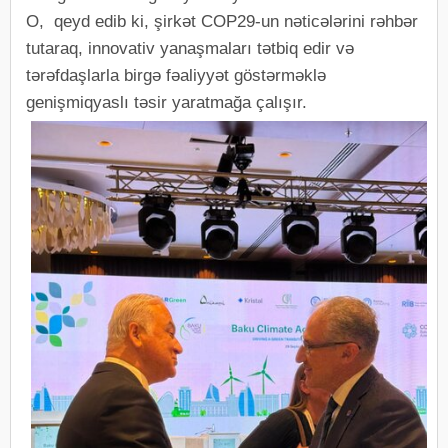
O, qeyd edib ki, şirkət COP29-un nəticələrini rəhbər
tutaraq, innovativ yanaşmaları tətbiq edir və
tərəfdaşlarla birgə fəaliyyət göstərməklə
genişmiqyaslı təsir yaratmağa çalışır.