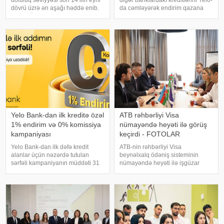
doluluq səviyyəsi son 14 ilin eyni
digər banklardakı kreditlərini Yelo-
dövrü üzrə ən aşağı həddə enib.
da cəmləyərək endirim qazana
xarici KİV-ə istinadən xəbər verir
bilərsən!. Hər ay fərqli banklara
ki, Gas Infrastructure Europe (GIE)
fərqli faizlər ödəməkdən
təşkilatının məlumatına əsasən,
yorulmusansa, kampaniyanı
avqustun 5-nə ola
qaçırma: Yelo kreditini cari faizlərə
2%-də
Yelo Bank-dan ilk kreditə özəl
ATB rəhbərliyi Visa
1% endirim və 0% komissiya
nümayəndə heyəti ilə görüş
kampaniyası
keçirdi - FOTOLAR
Yelo Bank-dan ilk dəfə kredit
ATB-nin rəhbərliyi Visa
alanlar üçün nəzərdə tutulan
beynəlxalq ödəniş sisteminin
sərfəli kampaniyanın müddəti 31
nümayəndə heyəti ilə işgüzar
avqust 2026-cı il tarixinədək
görüş keçirib. xəbər verir ki, görüş
uzadıldı!. xəbər verir ki, yay
zamanı tərəflər ATB ilə Visa
bitməmiş planlarını
arasında strateji əməkdaşlığın
gerçəkləşdirmək, təcili
daha da genişləndirilməsi,
ehtiyaclarını qarşılama
innovativ ödəni