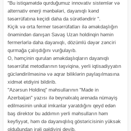
"Bu istiqamətdə qurduğumuz innovativ sistemlər və
alternativ enerji mənbələri, dayanıqlı kənd
təsərrüfatına keçidi daha da sürətləndirir ".
Kiçik və orta fermer təsərrüfatları ilə əməkdaşlığın
önəmindən danışan Savaş Uzan holdinqin həmin
fermerlərlə daha dayanıqlı, dözümlü dəyər zənciri
qurmağa çalışdığını vurğulayıb.
O, həmçinin qurulan əməkdaşlıqların dayanıqlı
təsərrüfat metodlarının təşviqinə, yerli iqtisadiyyatın
gücləndirilməsinə və aqrar biliklərin paylaşılmasına
xidmət etdiyini bildirib.
"Azərsun Holdinq" məhsullarının "Made in
Azerbaijan" yazısı ilə beynəlxalq arenada nümayiş
edilməsinin unikal imkanlar yaratdığını qeyd edən
baş direktor bu addımın yerli məhsulların həm
keyfiyyət, həm də dayanıqlılıq göstəricisinin yüksək
olduğundan irəli gəldiyini deyib.