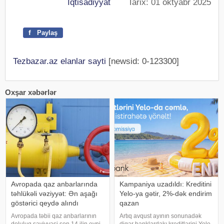
İqtisadiyyat
Tarix: 01 oktyabr 2025
f
Paylaş
Tezbazar.az elanlar sayti
[newsid: 0-123300]
Oxşar xəbərlər
Avropada qaz anbarlarında
Kampaniya uzadıldı: Kreditini
təhlükəli vəziyyət: Ən aşağı
Yelo-ya gətir, 2%-dək endirim
göstərici qeydə alındı
qazan
Avropada təbii qaz anbarlarının
Artıq avqust ayının sonunadək