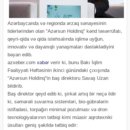
Azərbaycanda və regionda ərzaq sənayesinin
liderlərindən olan "Azərsun Holdinq" kənd təsərrüfatı,
qeyri-qida və qida istehsalında iqlimə uyğun,
innovativ və dayanıqlı yanaşmaları dəstəklədiyini
bəyan edib.
azxeber.com
xəbər
verir ki, bunu Bakı İqlim
Fəaliyyəti Həftəsinin ikinci günündəki çıxışında
"Azərsun Holdinq"in baş direktoru Savaş Uzan
bildirib.
Baş direktor qeyd edib ki, şirkət artıq bir neçə ildir
ki, səmərəli suvarma sistemləri, bio-gübrələrin
istifadəsi, torpağın minimal pozulması və dron
texnologiyalarının tətbiqi kimi müasir aqrotexniki
üsulları geniş şəkildə tətbiq edir: