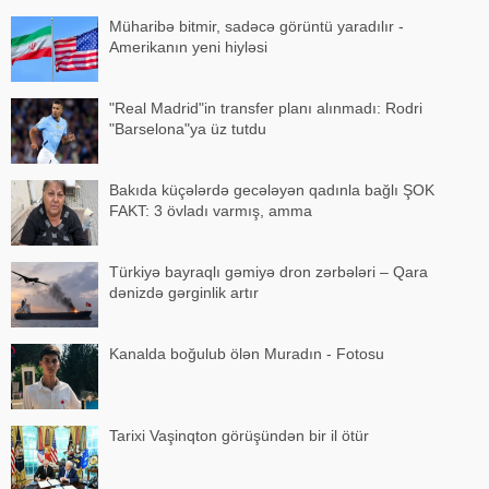
Müharibə bitmir, sadəcə görüntü yaradılır -
Amerikanın yeni hiyləsi
"Real Madrid"in transfer planı alınmadı: Rodri
"Barselona"ya üz tutdu
Bakıda küçələrdə gecələyən qadınla bağlı ŞOK
FAKT: 3 övladı varmış, amma
Türkiyə bayraqlı gəmiyə dron zərbələri – Qara
dənizdə gərginlik artır
Kanalda boğulub ölən Muradın - Fotosu
Tarixi Vaşinqton görüşündən bir il ötür