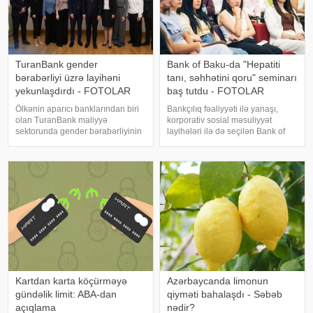
TuranBank gender
Bank of Baku-da "Hepatiti
bərabərliyi üzrə layihəni
tanı, səhhətini qoru" seminarı
yekunlaşdırdı - FOTOLAR
baş tutdu - FOTOLAR
Ölkənin aparıcı banklarından biri
Bankçılıq fəaliyyəti ilə yanaşı,
olan TuranBank maliyyə
korporativ sosial məsuliyyət
sektorunda gender bərabərliyinin
layihələri ilə də seçilən Bank of
təşviqinə hədəflənmiş strateji
Baku növbəti maarifləndirici
layihəni uğurla yekunlaşdırıb.
seminarını reallaşdırıb. "İnsanın
Layihə FINMA tərəfindən
ən dəyərli kapitalı sağlamlıqdır!"
tənzimlənən aparıcı İsveçrə fondu
şüarı ilə Bank o
Enabling Qapita
Kartdan karta köçürməyə
Azərbaycanda limonun
gündəlik limit: ABA-dan
qiyməti bahalaşdı - Səbəb
açıqlama
nədir?