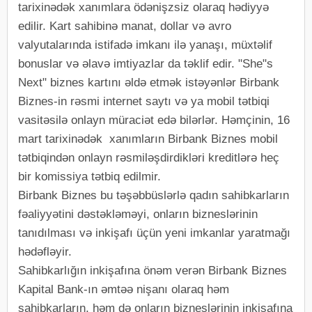
tarixinədək xanımlara ödənişzsiz olaraq hədiyyə
edilir. Kart sahibinə manat, dollar və avro
valyutalarında istifadə imkanı ilə yanaşı, müxtəlif
bonuslar və əlavə imtiyazlar da təklif edir. "She"s
Next" biznes kartını əldə etmək istəyənlər Birbank
Biznes-in rəsmi internet saytı və ya mobil tətbiqi
vasitəsilə onlayn müraciət edə bilərlər. Həmçinin, 16
mart tarixinədək xanımların Birbank Biznes mobil
tətbiqindən onlayn rəsmiləşdirdikləri kreditlərə heç
bir komissiya tətbiq edilmir.
Birbank Biznes bu təşəbbüslərlə qadın sahibkarların
fəaliyyətini dəstəkləməyi, onların bizneslərinin
tanıdılması və inkişafı üçün yeni imkanlar yaratmağı
hədəfləyir.
Sahibkarlığın inkişafına önəm verən Birbank Biznes
Kapital Bank-ın əmtəə nişanı olaraq həm
sahibkarların, həm də onların bizneslərinin inkişafına