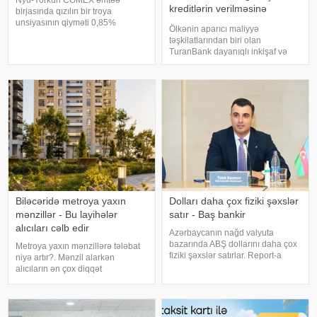
kreditlərin verilməsinə
birjasında qızılın bir troya
başladı
unsiyasının qiyməti 0,85%
Ölkənin aparıcı maliyyə
azalaraq 4101.2 ABŞ dollarına
təşkilatlarından biri olan
bərabər olub. birja məlumatlarına
TuranBank dayanıqlı inkişaf və
istinadən xəbər verir ki, COMEX-
yaşıl iqtisadiyyatın
də gümüşün bir unsiyasının
maliyyələşdirilməsi istiqamətində
qiyməti də 2,3% azalara
növbəti məhsulunu təqdim edib.
Bank, cari ilin aprel ayında Enerji
Məsələlərini Tənzimləm
Biləcəridə metroya yaxın
Dolları daha çox fiziki şəxslər
mənzillər - Bu layihələr
satır - Baş bankir
alıcıları cəlb edir
Azərbaycanın nağd valyuta
bazarında ABŞ dollarını daha çox
Metroya yaxın mənzillərə tələbat
fiziki şəxslər satırlar. Report-a
niyə artır?. Mənzil alarkən
istinadla xəbər verir ki, bunu
alıcıların ən çox diqqət
Azərbaycan Mərkəzi Bankının
yetirdiyiamillərdən biri lokasiyadır.
(AMB) sədri Taleh Kazımov bu
Xüsusilə metroya yaxın layihələr
gün keçirdiyi mətbuat
həm gündəlikgediş-gəlişi
konfransında bildirib
asanlaşdırdığı, həm də gələcəkdə