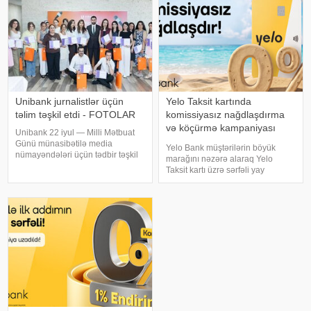
dəyə
Unibank jurnalistlər üçün
Yelo Taksit kartında
təlim təşkil etdi - FOTOLAR
komissiyasız nağdlaşdırma
və köçürmə kampaniyası
Unibank 22 iyul — Milli Mətbuat
uzadıldı
Günü münasibətilə media
Yelo Bank müştərilərin böyük
nümayəndələri üçün tədbir təşkil
marağını nəzərə alaraq Yelo
edib. xəbər verir ki, tədbirin əsas
Taksit kartı üzrə sərfəli yay
məqsədi jurnalistləri peşə
kampaniyasının müddətini uzatdı
bayramı münasibətilə təbrik
və şərtlərini daha da
etmək, media ilə əməkdaşlığı
genişləndirdi!. 14 avqust
daha da gücləndirmə
tarixinədək Yelo Taksit kartının
kredit xəttindən istifad