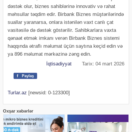
dəstək olur, biznes sahiblərinə innovativ və rahat
məhsullar təqdim edir. Birbank Biznes müştərilərində
suallar yaranarsa, onlara istənilən vaxt canlı çat
vasitəsilə də dəstək göstərilir. Sahibkarlara vaxta
qənaət etmək imkanı verən Birbank Biznes sistemi
haqqında ətraflı məlumat üçün saytına keçid edin və
ya 896 məlumat mərkəzinə zəng edin.
İqtisadiyyat
Tarix: 04 mart 2026
f
Paylaş
Turlar.az
[newsid: 0-123300]
Oxşar xəbərlər