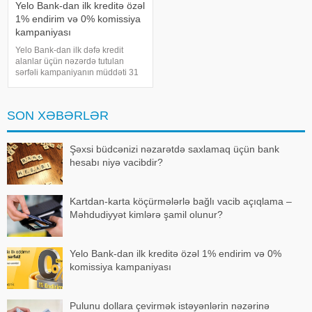
Yelo Bank-dan ilk kreditə özəl
1% endirim və 0% komissiya
kampaniyası
Yelo Bank-dan ilk dəfə kredit
alanlar üçün nəzərdə tutulan
sərfəli kampaniyanın müddəti 31
avqust 2026-cı il tarixinədək
uzadıldı!. xəbər verir ki, yay
bitməmiş planlarını
SON XƏBƏRLƏR
gerçəkləşdirmək, təcili
ehtiyaclarını qarşılama
Şəxsi büdcənizi nəzarətdə saxlamaq üçün bank
hesabı niyə vacibdir?
Kartdan-karta köçürmələrlə bağlı vacib açıqlama –
Məhdudiyyət kimlərə şamil olunur?
Yelo Bank-dan ilk kreditə özəl 1% endirim və 0%
komissiya kampaniyası
Pulunu dollara çevirmək istəyənlərin nəzərinə