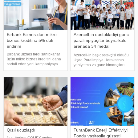
Birbank Biznes-dən mikro
Azercell-in dəstəklədiyi gənc
biznes kreditinə 5%-dək
paralimpiyaçılar beynəlxalq
endirim
arenada 34 medal
qazanıblar
Birbank Biznes fərdi sahibkarlar
Azercell-in baş dəstəkçisi olduğu
üçün mikro biznes kreditini daha
Uşaq Paralimpiya Hərəkatının
sərfəli edən yeni kampaniyaya
yeniyetmə və gənc idmançıları
start verir. xəbər verir ki, 6 – 31
2026-cı ilin ilk yarısında
avqust 2026-cı il tarixlərində
beynəlxalq arenada uğurlu
Birbank Biznes tətbiqində krediti
çıxışlarını davam etdiriblər. xəbər
başdan-başa onlayn rəsmiləşdirə
verir ki, bu dövrdə gənc
paralimpiyaçıla
Qızıl ucuzlaşdı
TuranBank Enerji Effektivliyi
Fondu vasitəsilə güzəştli
Nyu-Yorkun COMEX əmtəə