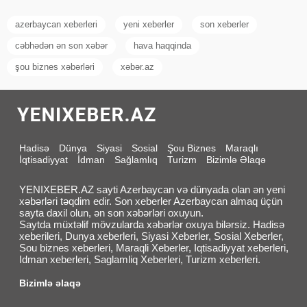
azerbaycan xeberleri
yeni xeberler
son xeberler
cəbhədən ən son xəbər
hava haqqinda
şou biznes xəbərləri
xəbər.az
Hadisə
Dünya
Siyasi
Sosial
Şou Biznes
Maraqlı
İqtisadiyyat
İdman
Sağlamlıq
Turizm
Bizimlə Əlaqə
YENIXEBER.AZ sayti Azerbaycan və dünyada olan ən yeni
xəbərləri təqdim edir. Son xeberler Azerbaycan almaq üçün
sayta daxil olun, ən son xəbərləri oxuyun.
Saytda müxtəlif mövzularda xəbərlər oxuya bilərsiz. Hadisə
xeberileri, Dunya xeberleri, Siyasi Xeberler, Sosial Xeberler,
Sou biznes xeberleri, Maraqli Xeberler, Iqtisadiyyat xeberleri,
Idman xeberleri, Saglamliq Xeberleri, Turizm xeberleri.
Bizimlə əlaqə