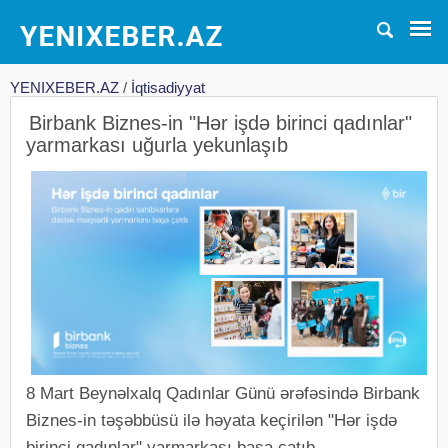
YENIXEBER.AZ
/
İqtisadiyyat
Birbank Biznes-in "Hər işdə birinci qadınlar"
yarmarkası uğurla yekunlaşıb
8 Mart Beynəlxalq Qadınlar Günü ərəfəsində Birbank
Biznes-in təşəbbüsü ilə həyata keçirilən "Hər işdə
birinci qadınlar" yarmarkası başa çatıb.