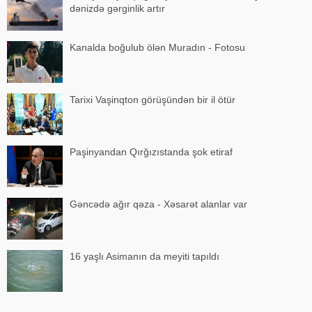
dənizdə gərginlik artır
Kanalda boğulub ölən Muradın - Fotosu
Tarixi Vaşinqton görüşündən bir il ötür
Paşinyandan Qırğızıstanda şok etiraf
Gəncədə ağır qəza - Xəsarət alanlar var
16 yaşlı Asimanın da meyiti tapıldı