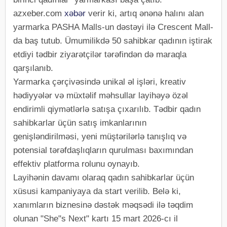
azxeber.com
xəbər
verir ki, artıq ənənə halını alan
yarmarka PASHA Malls-un dəstəyi ilə Crescent Mall-
da baş tutub. Ümumilikdə 50 sahibkar qadının iştirak
etdiyi tədbir ziyarətçilər tərəfindən də maraqla
qarşılanıb.
Yarmarka çərçivəsində unikal əl işləri, kreativ
hədiyyələr və müxtəlif məhsullar layihəyə özəl
endirimli qiymətlərlə satışa çıxarılıb. Tədbir qadın
sahibkarlar üçün satış imkanlarının
genişləndirilməsi, yeni müştərilərlə tanışlıq və
potensial tərəfdaşlıqların qurulması baxımından
effektiv platforma rolunu oynayıb.
Layihənin davamı olaraq qadın sahibkarlar üçün
xüsusi kampaniyaya da start verilib. Belə ki,
xanımların biznesinə dəstək məqsədi ilə təqdim
olunan "She"s Next" kartı 15 mart 2026-cı il