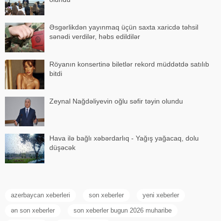
Əsgərlikdən yayınmaq üçün saxta xaricdə təhsil
sənədi verdilər, həbs edildilər
Röyanın konsertinə biletlər rekord müddətdə satılıb
bitdi
Zeynal Nağdəliyevin oğlu səfir təyin olundu
Hava ilə bağlı xəbərdarlıq - Yağış yağacaq, dolu
düşəcək
azerbaycan xeberleri
son xeberler
yeni xeberler
ən son xeberler
son xeberler bugun 2026 muharibe