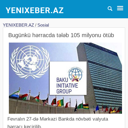
YENIXEBER.AZ
/
Sosial
Bugünkü hərracda tələb 105 milyonu ötüb
Fevralın 27-də Mərkəzi Bankda növbəti valyuta
hərracı keçirilib.