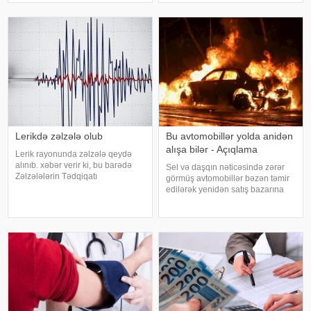
Əhalinin Sosial Müdafiəsi
qeydə alınıb. xəbər verir ki,
Nazirliyinin məlumatına görə, artıq
avqustun 4-ü səhər ticarətində
1300-dən çox şəxsin pensiyas
"Brent" markalı neftin oktyabr
fyuçersini
Lerikdə zəlzələ olub
Bu avtomobillər yolda anidən
alışa bilər - Açıqlama
Lerik rayonunda zəlzələ qeydə
alınıb. xəbər verir ki, bu barədə
Sel və daşqın nəticəsində zərər
Zəlzələlərin Tədqiqatı
görmüş avtomobillər bəzən təmir
Bürosundan bildirilib. Zəlzələ yerli
edilərək yenidən satış bazarına
vaxtla saat 19.24-də qeydə alınıb.
çıxarılır. Xarici görünüşü tam
3,6 maqnitudalı zəlzələnin
bərpa olunan belə nəqliyyat
episentri 24 km. dərinlikdə olub.
vasitələrinin əvvəlki vəziyyətini
Məlumat
müəyyən etmək isə alıcılar üçü