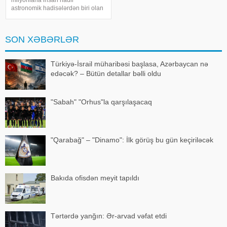
astronomik hadisələrdən biri olan
tam Günəş tutulmasını izləmək
imkanı əldə edəcək. Belə
tutulmalar Yer kürəsində orta
SON XƏBƏRLƏR
hesabla hər 18 aydan bir baş
versə də, onların tam fazas
Türkiyə-İsrail müharibəsi başlasa, Azərbaycan nə
edəcək? – Bütün detallar bəlli oldu
"Sabah" "Orhus"la qarşılaşacaq
"Qarabağ" – "Dinamo": İlk görüş bu gün keçiriləcək
Bakıda ofisdən meyit tapıldı
Tərtərdə yanğın: Ər-arvad vəfat etdi