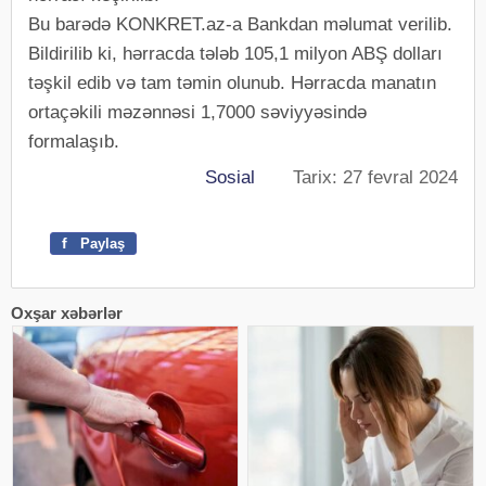
Bu barədə KONKRET.az-a Bankdan məlumat verilib.
Bildirilib ki, hərracda tələb 105,1 milyon ABŞ dolları
təşkil edib və tam təmin olunub. Hərracda manatın
ortaçəkili məzənnəsi 1,7000 səviyyəsində
formalaşıb.
Sosial
Tarix: 27 fevral 2024
f
Paylaş
Oxşar xəbərlər