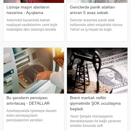
Lizinqə maşın alanların
Gənclərdə panik atakları
nəzərinə - Açıqlama
artıran 5 əsas səbəb
Avtomobil bazarında bahalı
Gənclər arasında panik atak
nəqliyyat vasitələrinin cəmi kiçik
hallarında artım müşahidə olunur.
məbləğdə ilkin ödənişlə kreditə
Təhsil və iş həyatı ilə bağlı
təklif edilməsi halları artıb. Bu cür
təzyiqlər, sosial media təsiri, qeyri-
kampaniyalar alıcılar üçün
müəyyən gələcək narahatlığı,
cəlbedici görünsə də, müqavilə
yuxu pozuntuları və gündəlik
şərtləri və ümumi kredit yükü il
stress bu problemin əsas
səbəblər
Bu şəxslərin pensiyası
Brent markalı neftin
artırılacaq - DETALLAR
qiymətində ŞOK ucuzlaşma
başladı
Azərbaycanda işləməyə davam
edən pensiyaçıların
Yaxın Şərqdə münaqişənin
pensiyalarının yenidən
deeskalasiyası ilə bağlı yaranan
hesablanması prosesi avtomatik
ümidlər fonunda neft
qaydada davam edir. Əmək və
qiymətlərində kəskin ucuzlaşma