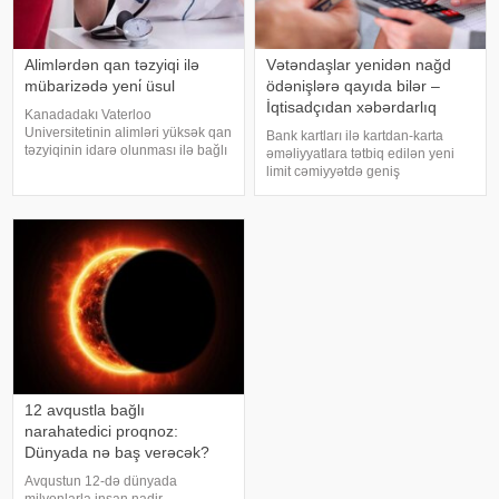
Alimlərdən qan təzyiqi ilə
Vətəndaşlar yenidən nağd
mübarizədə yeni̇ üsul
ödənişlərə qayıda bilər –
İqtisadçıdan xəbərdarlıq
Kanadadakı Vaterloo
Universitetinin alimləri yüksək qan
Bank kartları ilə kartdan-karta
təzyiqinin idarə olunması ilə bağlı
əməliyyatlara tətbiq edilən yeni
yeni araşdırma aparıblar. " "a
limit cəmiyyətdə geniş
istinadla xəbər verir ki, tədqiqatın
müzakirələrə səbəb olub.
nəticələrinə görə, yalnız duzun
Avqustun 1-dən qüvvəyə minən
(natriumun) qəbulun
qaydalara əsasən, vətəndaşlar
gün ərzində maksimum 5 mədaxil
və 5 köçürmə əməliyyat
12 avqustla bağlı
narahatedici proqnoz:
Dünyada nə baş verəcək?
Avqustun 12-də dünyada
milyonlarla insan nadir