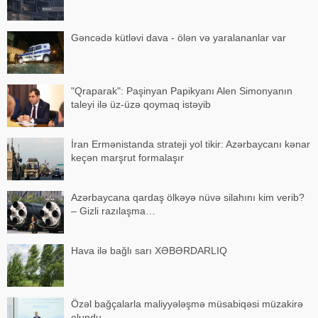
Gəncədə kütləvi dava - ölən və yaralananlar var
"Qraparak": Paşinyan Papikyanı Alen Simonyanın
taleyi ilə üz-üzə qoymaq istəyib
İran Ermənistanda strateji yol tikir: Azərbaycanı kənar
keçən marşrut formalaşır
Azərbaycana qardaş ölkəyə nüvə silahını kim verib?
– Gizli razılaşma…
Hava ilə bağlı sarı XƏBƏRDARLIQ
Özəl bağçalarla maliyyələşmə müsabiqəsi müzakirə
olundu