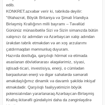
edib.
KONKRET.azxəbər verir ki, təbrikdə deyilir:
"Əlahəzrət, Böyük Britaniya və Şimali İrlandiya
Birləşmiş Krallığının milli bayramı – Təvəllüd
Gününüz münasibətilə Sizi və Sizin simanızda bütün
xalqınızı öz adımdan və Azərbaycan xalqı adından
ürəkdən təbrik etməkdən və ən xoş arzularımı
çatdırmaqdan məmnunluq duyuram.
Hazırda dostluğa, qarşılıqlı hörmət və etimada
əsaslanan dövlətlərarası əlaqələrimiz, siyasi,
iqtisadi-ticari, investisiya, enerji, o cümlədən
bərpaolunan enerji və digər sahələrdə səmərəli
əməkdaşlığımız dinamik və davamlı şəkildə inkişaf
etməkdədir. Qarşılıqlı fəaliyyətimizin böyük
potensialından yararlanaraq Azərbaycan-Birləşmiş
Krallıq ikitərəfli gündəliyini daha da zənginləşdirə