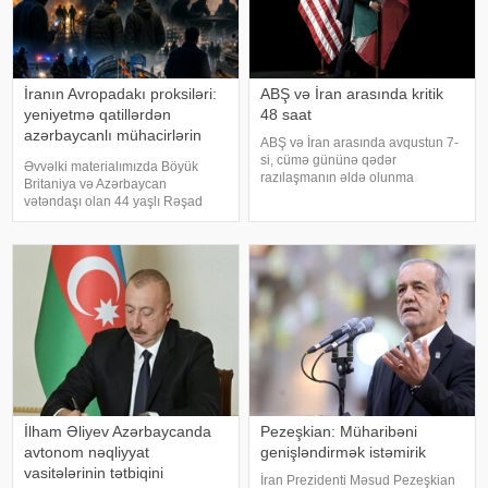
İranın Avropadakı proksiləri:
ABŞ və İran arasında kritik
yeniyetmə qatillərdən
48 saat
azərbaycanlı mühacirlərin
ABŞ və İran arasında avqustun 7-
"yatan hüceyrələri"nə qədər
si, cümə gününə qədər
Əvvəlki materialımızda Böyük
razılaşmanın əldə olunma
Britaniya və Azərbaycan
ehtimalı 50 faiz təşkil edir. xəbər
vətəndaşı olan 44 yaşlı Rəşad
verir ki, bu barədə "CNN"
Sultanovun işi barədə ətraflı
telekanalı məlumat yayıb.
yazmışdıq. O, Kiprdə Böyük
Mənbənin bildirdiyinə görə,
Britaniyanın Akrotiri hərbi
ehtimal olunan müvəqqət
bazasına qanunsuz daxil
olmaqda və İran İslam İnqilab
İlham Əliyev Azərbaycanda
Pezeşkian: Müharibəni
avtonom nəqliyyat
genişləndirmək istəmirik
vasitələrinin tətbiqini
İran Prezidenti Məsud Pezeşkian