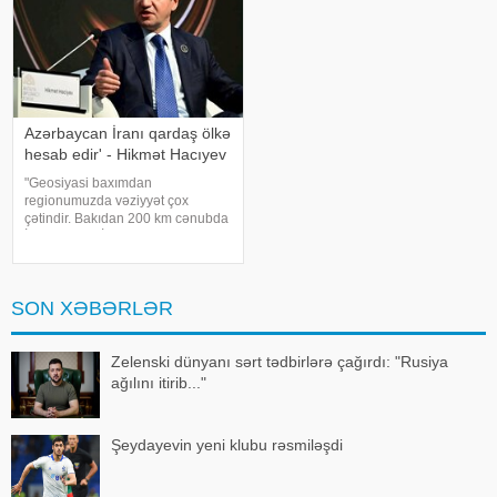
Azərbaycan İranı qardaş ölkə
hesab edir' - Hikmət Hacıyev
"Geosiyasi baxımdan
regionumuzda vəziyyət çox
çətindir. Bakıdan 200 km cənubda
İran, ABŞ və İsrail arasında
müharibə gedir. 200 km şimalda
isə Rusiya-Ukrayna müharibəsi
davam edir". APA-ya istinadən
SON XƏBƏRLƏR
xəbər veri
Zelenski dünyanı sərt tədbirlərə çağırdı: "Rusiya
ağılını itirib..."
Şeydayevin yeni klubu rəsmiləşdi