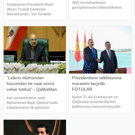
təsdiqlədi
ABŞ ilə müharibənin
Azərbaycan Prezidenti İlham
genişlənməsini istəmədiklərini,
Əliyev Ticarət Gəmiçiliyi
lakin ölkəsinin ərazi bütövlüyünü
Məcəlləsində, "Yol hərəkəti
və milli maraqlarını qorumaq üçün
haqqında", "Nəqliyyat haqqında",
bütün imkanlardan istifadə
"Dövlət rüsumu haqqında", "Mülki
edəcəklərini bildirib. xarici KİV-ə
dövriyyənin müəyyən
istinadə
iştirakçılarına mənsu
"Liderin ölümündən
Prezidentlərin təltifolunma
hücumdan bir saat sonra
mərasimi keçirilib -
xəbər tutduq" - Qalibafdan
FOTOLAR
ŞOK ETİRAF
İyulun 31-də Azərbaycan və
İran parlamentinin sədri
Qırğızıstan prezidentlərinin
Məhəmməd Baqir Qalibaf hərbi
təltifolunma mərasimi keçirilib.
eskalasiyanın ilk gününün
xəbər verir ki, mərasimdə çıxış
təfərrüatlarını bölüşüb.
edən Qırğızıstan Prezidenti Sadır
KONKRET.azxəbər verir ki, onun
Japarov dedi:. -Hörmətli İlham
sözlərinə görə, İran rəhbərliyi
Heydər oğlu. Hörmətli xanımlar və
liderinin həlak olduğunu hələ
cənablar
martın 9-da, ilk bombalamalarda