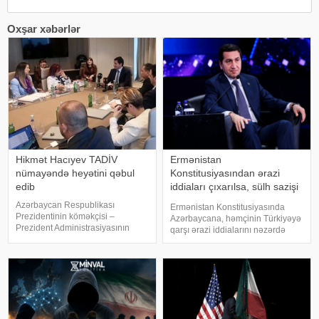
Oxşar xəbərlər
Hikmət Hacıyev TADİV
Ermənistan
nümayəndə heyətini qəbul
Konstitusiyasından ərazi
edib
iddiaları çıxarılsa, sülh sazişi
üçün problem qalmır
Azərbaycan Respublikası
Ermənistan Konstitusiyasında
Prezidentinin köməkçisi –
Azərbaycana, həmçinin Türkiyəyə
Prezident Administrasiyasının
qarşı ərazi iddialarını nəzərdə
Xarici siyasət məsələləri
tutan maddə çıxarılmalıdır. Bunu
şöbəsinin müdiri Hikmət Hacıyev
Azərbaycan Prezidentinin
Türkiyə–Azərbaycan Dostluq,
köməkçisi – Prezident
Əməkdaşlıq və Həmrəylik
Administrasiyasının Xarici siyasət
Vəqfinin (TADİV) və
məsələləri şöbəsini
Mədəniyyətləraras