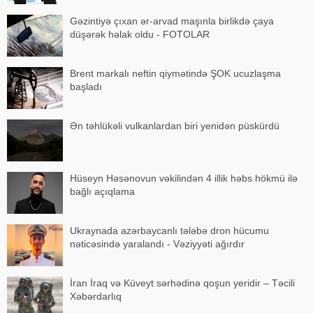
Gəzintiyə çıxan ər-arvad maşınla birlikdə çaya
düşərək həlak oldu - FOTOLAR
Brent markalı neftin qiymətində ŞOK ucuzlaşma
başladı
Ən təhlükəli vulkanlardan biri yenidən püskürdü
Hüseyn Həsənovun vəkilindən 4 illik həbs hökmü ilə
bağlı açıqlama
Ukraynada azərbaycanlı tələbə dron hücumu
nəticəsində yaralandı - Vəziyyəti ağırdır
İran İraq və Küveyt sərhədinə qoşun yeridir – Təcili
Xəbərdarlıq