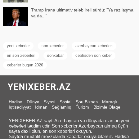
Tramp İrana ultimativ tələb irəli sürdü: "Ya razılaşma,
ya da..."
yeni xeberler
son xeberler
azerbaycan xeberleri
en son xeberleri
sonxabar
cəbhədən son xeber
xeberler bugun 2026
Hadisə
Dünya
Siyasi
Sosial
Şou Biznes
Maraqlı
İqtisadiyyat
İdman
Sağlamlıq
Turizm
Bizimlə Əlaqə
YENIXEBER.AZ sayti Azerbaycan və dünyada olan ən yeni
xəbərləri təqdim edir. Son xeberler Azerbaycan almaq üçün
sayta daxil olun, ən son xəbərləri oxuyun.
Saytda müxtəlif mövzularda xəbərlər oxuya bilərsiz. Hadisə