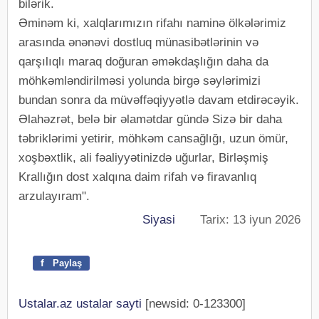
bilərik.
Əminəm ki, xalqlarımızın rifahı naminə ölkələrimiz
arasında ənənəvi dostluq münasibətlərinin və
qarşılıqlı maraq doğuran əməkdaşlığın daha da
möhkəmləndirilməsi yolunda birgə səylərimizi
bundan sonra da müvəffəqiyyətlə davam etdirəcəyik.
Əlahəzrət, belə bir əlamətdar gündə Sizə bir daha
təbriklərimi yetirir, möhkəm cansağlığı, uzun ömür,
xoşbəxtlik, ali fəaliyyətinizdə uğurlar, Birləşmiş
Krallığın dost xalqına daim rifah və firavanlıq
arzulayıram".
Siyasi
Tarix: 13 iyun 2026
f
Paylaş
Ustalar.az ustalar sayti
[newsid: 0-123300]