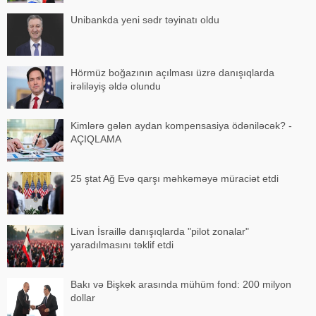
Unibankda yeni sədr təyinatı oldu
Hörmüz boğazının açılması üzrə danışıqlarda
irəliləyiş əldə olundu
Kimlərə gələn aydan kompensasiya ödəniləcək? -
AÇIQLAMA
25 ştat Ağ Evə qarşı məhkəməyə müraciət etdi
Livan İsraillə danışıqlarda "pilot zonalar"
yaradılmasını təklif etdi
Bakı və Bişkek arasında mühüm fond: 200 milyon
dollar