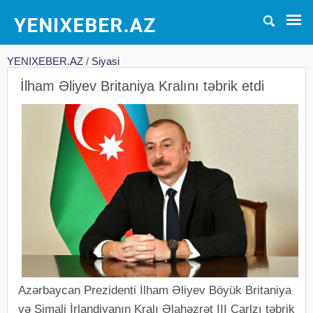
YENIXEBER.AZ
/
Siyasi
İlham Əliyev Britaniya Kralını təbrik etdi
Azərbaycan Prezidenti İlham Əliyev Böyük Britaniya
və Şimali İrlandiyanın Kralı Əlahəzrət III Çarlzı təbrik