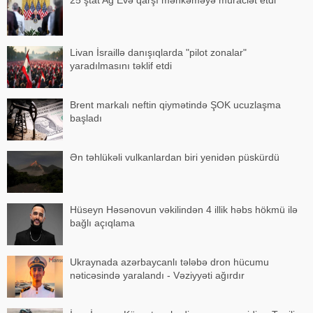
Livan İsraillə danışıqlarda "pilot zonalar"
yaradılmasını təklif etdi
Brent markalı neftin qiymətində ŞOK ucuzlaşma
başladı
Ən təhlükəli vulkanlardan biri yenidən püskürdü
Hüseyn Həsənovun vəkilindən 4 illik həbs hökmü ilə
bağlı açıqlama
Ukraynada azərbaycanlı tələbə dron hücumu
nəticəsində yaralandı - Vəziyyəti ağırdır