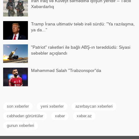
İran İraq və Küveyt sərhədinə qoşun yeridir – Təcili
Xəbərdarlıq
Tramp İrana ultimativ tələb irəli sürdü: "Ya razılaşma,
ya da..."
"Patriot" raketləri ilə bağlı ABŞ-ın tərəddüdü: Siyasi
səbəblər açıqlandı
Məhəmməd Salah "Trabzonspor"da
son xeberler
yeni xeberler
azerbaycan xeberleri
cəbhədən görüntülər
xəbər
xəbər.az
gunun xeberleri