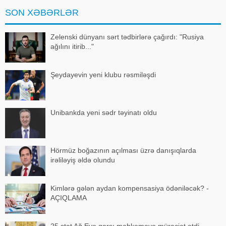
davam edir". APA-ya istinadən
SON XƏBƏRLƏR
xəbər veri
Zelenski dünyanı sərt tədbirlərə çağırdı: "Rusiya
ağılını itirib..."
Şeydayevin yeni klubu rəsmiləşdi
Unibankda yeni sədr təyinatı oldu
Hörmüz boğazının açılması üzrə danışıqlarda
irəliləyiş əldə olundu
Kimlərə gələn aydan kompensasiya ödəniləcək? -
AÇIQLAMA
25 ştat Ağ Evə qarşı məhkəməyə müraciət etdi