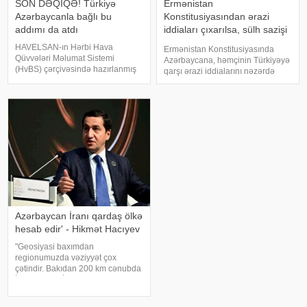
SON DƏQİQƏ! Türkiyə
Ermənistan
Azərbaycanla bağlı bu
Konstitusiyasından ərazi
addımı da atdı
iddiaları çıxarılsa, sülh sazişi
üçün problem qalmır
HAVELSAN-ın Hərbi Hava
Ermənistan Konstitusiyasında
Qüvvələri Məlumat Sistemi
Azərbaycana, həmçinin Türkiyəyə
(HvBS) çərçivəsində hazırlanmış
qarşı ərazi iddialarını nəzərdə
bəzi mühüm imkanlar Azərbaycan
tutan maddə çıxarılmalıdır. Bunu
Hərbi Hava Qüvvələrinin
Azərbaycan Prezidentinin
inventarına daxil edilib. Türkiyə
köməkçisi – Prezident
mətbuatına istinadla bildirir ki,
Administrasiyasının Xarici siyasət
Azərbaycan Hərb
məsələləri şöbəsini
Azərbaycan İranı qardaş ölkə
hesab edir' - Hikmət Hacıyev
"Geosiyasi baxımdan
regionumuzda vəziyyət çox
çətindir. Bakıdan 200 km cənubda
İran, ABŞ və İsrail arasında
müharibə gedir. 200 km şimalda
isə Rusiya-Ukrayna müharibəsi