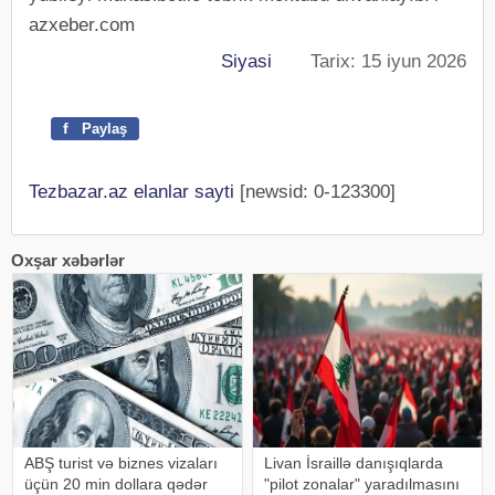
azxeber.com
Siyasi
Tarix: 15 iyun 2026
f
Paylaş
Tezbazar.az elanlar sayti
[newsid: 0-123300]
Oxşar xəbərlər
ABŞ turist və biznes vizaları
Livan İsraillə danışıqlarda
üçün 20 min dollara qədər
"pilot zonalar" yaradılmasını