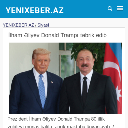
YENIXEBER.AZ
/
Siyasi
İlham Əliyev Donald Trampı təbrik edib
Prezident İlham Əliyev Donald Trampa 80 illik
yubileyi münasibətilə təbrik məktubu ünvanlayıb. /