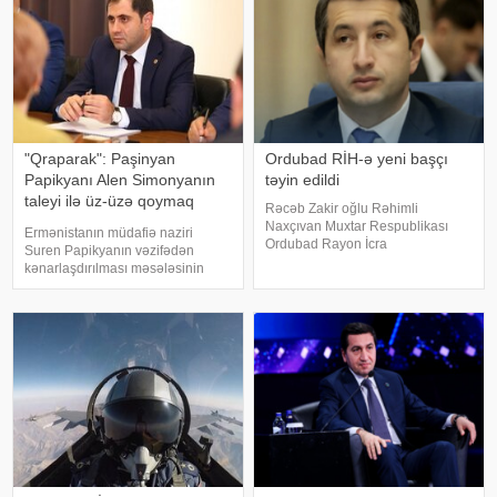
esseist Nassim Nikola
"Qraparak": Paşinyan
Ordubad RİH-ə yeni başçı
Papikyanı Alen Simonyanın
təyin edildi
taleyi ilə üz-üzə qoymaq
Rəcəb Zakir oğlu Rəhimli
istəyib
Naxçıvan Muxtar Respublikası
Ermənistanın müdafiə naziri
Ordubad Rayon İcra
Suren Papikyanın vəzifədən
Hakimiyyətinin başçısı
kənarlaşdırılması məsələsinin
vəzifəsindən azad edilib. xəbər
gündəmə gəldiyi iddia olunur.
verir ki, bununla bağlı Azərbaycan
xəbər verir ki, "Qraparak" qəzeti
Prezidenti İlham Əliyev Sərəncam
hakimiyyət daxilindəki mənbələrə
imzalayıb. Dövlət başçısını
istinadən yazır ki, Baş nazi