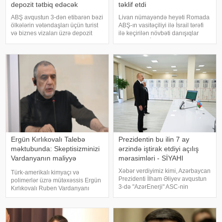
depozit tətbiq edəcək
təklif etdi
ABŞ avqustun 3-dən etibarən bəzi
Livan nümayəndə heyəti Romada
ölkələrin vətəndaşları üçün turist
ABŞ-ın vasitəçiliyi ilə İsrail tərəfi
və biznes vizaları üzrə depozit
ilə keçirilən növbəti danışıqlar
sistemi tətbiq edəcək.
raundunda İsrail qüvvələrinin
KONKRET.azxəbər verir ki, bu
çıxarılacağı yeni "pilot zonalar"ın
barədə ABŞ Dövlət
yaradılmasını müzakirəyə təklif
Departamentinin avqustun 1-də
edib. Bu barəd
yenilənmiş bildirişind
Ergün Kırlıkovalı Talebə
Prezidentin bu ilin 7 ay
məktubunda: Skeptisizminizi
ərzində iştirak etdiyi açılış
Vardanyanın maliyyə
mərasimləri - SİYAHI
şəbəkəsinə yönəldin
Xəbər verdiyimiz kimi, Azərbaycan
Türk-amerikalı kimyaçı və
Prezidenti İlham Əliyev avqustun
polimerlər üzrə mütəxəssis Ergün
3-də "AzərEnerji" ASC-nin
Kırlıkovalı Ruben Vardanyanı
220/110/10 kV-luq "Yeni
dəstəkləməsi və mühazirə
Səngəçal" yarımstansiyasının
oxumaq üçün Bakıya gəlməkdən
açılışında iştirak edib. Dövlət
imtina etməsi ilə əlaqədar
başçısı cari ilin ötə
amerikalı risk tədqiqatçısı və