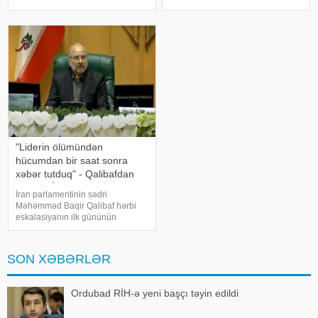
iddia yenidən gündəmə gəlib.
şəkildə köçürməyə başlayıb. Bu
Bildirilir ki, Səudiyyə Ərəbistanının
barədə məlumatı proyranlı sosial
mərhum kralı Faysal ibn
media kanalları və teleqram
Əbdüləziz Əl Səud Pakistanın
səhifələri yayıb. xəbər verir ki,
nüvə silahı proqramın
yayıla
"Liderin ölümündən
hücumdan bir saat sonra
xəbər tutduq" - Qalibafdan
ŞOK ETİRAF
İran parlamentinin sədri
Məhəmməd Baqir Qalibaf hərbi
eskalasiyanın ilk gününün
təfərrüatlarını bölüşüb.
KONKRET.azxəbər verir ki, onun
sözlərinə görə, İran rəhbərliyi
SON XƏBƏRLƏR
liderinin həlak olduğunu hələ
martın 9-da, ilk bombalamalarda
Ordubad RİH-ə yeni başçı təyin edildi