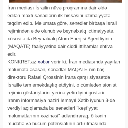
İran mediası İsrailin nüvə proqramına dair əldə
edilən məxfi sənədlərin ilk hissəsini ictimaiyyətə
təqdim edib. Məlumata görə, sənədlər birbaşa İsrail
rejimindən əldə olunub və beynəlxalq ictimaiyyətə,
xüsusilə də Beynəlxalq Atom Enerjisi Agentliyinin
(MAQATE) fəaliyyətinə dair ciddi ittihamlar ehtiva
edir.
KONKRET.az
xəbər
verir ki, İran mediasında yayılan
məlumata əsasən, sənədlər MAQATE-nin baş
direktoru Rafael Qrossinin İrana qarşı siyasətdə
İsraillə tam əməkdaşlıq etdiyini, o cümlədən sionist
rejimin göstərişlərini yerinə yetirdiyini göstərir.
İranın informasiya naziri İsmayıl Xətib iyunun 8-də
verdiyi açıqlamada bu sənədləri "kəşfiyyat
məlumatlarının xəzinəsi" adlandıraraq, ölkənin
müdafiə və hücum potensialının artırılmasında