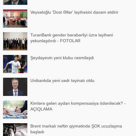
Veysəloğlu 'Dost Əllər' layihəsini davam etdirir
TuranBank gender bərabərliyi üzrə layihəni
yekunlaşdırdı - FOTOLAR
Şeydayevin yeni klubu rəsmiləşdi
Unibankda yeni sədr təyinatı oldu
Kimlərə gələn aydan kompensasiya ödəniləcək? -
AÇIQLAMA
Brent markalı neftin qiymətində ŞOK ucuzlaşma
başladı