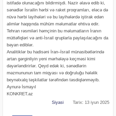
istifadə olunacağını bildirmişdi. Nazir əlavə edib ki,
sənədlər İsrailin hərbi və raket proqramları, eləcə də
nüvə hərbi layihələri və bu layihələrdə iştirak edən
alimlər haqqında mühüm məlumatlar ehtiva edir.
Tehran rəsmiləri həmçinin bu məlumatların İranın
müttəfiqləri və anti-İsrail qruplarla paylaşılacağını da
bəyan ediblər.
Analitiklər bu hadisəni İran–İsrail münasibətlərində
artan gərginliyin yeni mərhələyə keçməsi kimi
dəyərləndirirlər. Qeyd edək ki, sənədlərin
məzmununun tam miqyası və doğruluğu hələlik
beynəlxalq təşkilatlar tərəfindən təsdiqlənməyib.
Aynurə İsmayıl
KONKRET.az
Siyasi
Tarix: 13 iyun 2025