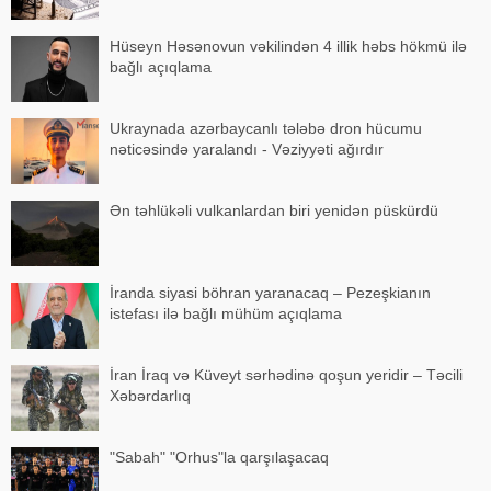
Hüseyn Həsənovun vəkilindən 4 illik həbs hökmü ilə
bağlı açıqlama
Ukraynada azərbaycanlı tələbə dron hücumu
nəticəsində yaralandı - Vəziyyəti ağırdır
Ən təhlükəli vulkanlardan biri yenidən püskürdü
İranda siyasi böhran yaranacaq – Pezeşkianın
istefası ilə bağlı mühüm açıqlama
İran İraq və Küveyt sərhədinə qoşun yeridir – Təcili
Xəbərdarlıq
"Sabah" "Orhus"la qarşılaşacaq