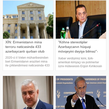
vergilərini əvəzetmək cəhdi
ünvanlayaraq, onun Ruben
adlandırıblar
Vardanyanı dəstəkləməsini və
Vardanyan həbsdə olduğu
müddətdə Bakıd
XİN: Ermənistanın mina
"Köhnə stereotiplər
terroru nəticəsində 433
Azərbaycanın hüquqi
azərbaycanlı qurban olub
mövqeyini dəyişə bilməz"-
Deputat
2020-ci il Vətən müharibəsindən
Xəbər verdiyimiz kimi, türk-
bəri Ermənistanın əraziləri mina
amerikalı kimyaçı və polimerlər
ilə çirkləndirməsi nəticəsində 433
üzrə mütəxəssis Ergün Kırlıkovalı
nəfər mina qurbanı olub. xəbər
Ruben Vardanyanı dəstəkləməsi
verir ki, bu barədə Xarici İşlər
və mühazirə oxumaq üçün Bakıya
Nazirliyinin "X" səhifəsində
gəlməkdən imtina etməsi ilə
bildirilib. Son hadisəd
əlaqədar amerikalı risk
tədqiqatçısı v