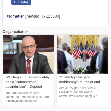
f
Paylaş
Xidmetler
[newsid: 0-123300]
Oxşar xəbərlər
"Vardanyanın rəhbərlik etdiyi
25 ştat Ağ Evə qarşı
bankı "camaşırxana"
məhkəməyə müraciət etdi
adlandırıblar" - Deputat
ABŞ-ın 25 ştatı bazar ertəsi
Prezident Donald Tramp
Türk-amerikalı kimyaçı və
administrasiyasına qarşı yeni
polimerlər üzrə mütəxəssis Ergün
rüsumlarla bağlı məhkəmə iddiq
Kırlıkovalı amerikalı risk
qaldırıb. Onlar yeni tarifləri ABŞ Ali
tədqiqatçısı Nassim Nikolas
Məhkəməsinin ləğv etdiyi idxal
Talebə açıq məktub