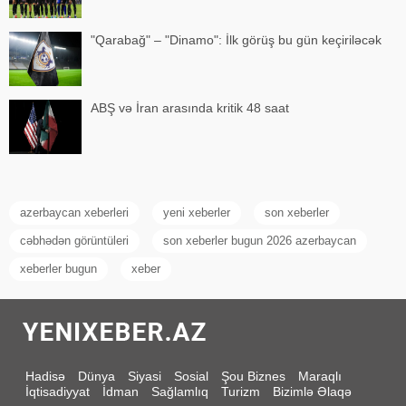
"Qarabağ" – "Dinamo": İlk görüş bu gün keçiriləcək
ABŞ və İran arasında kritik 48 saat
azerbaycan xeberleri
yeni xeberler
son xeberler
cəbhədən görüntüleri
son xeberler bugun 2026 azerbaycan
xeberler bugun
xeber
Hadisə
Dünya
Siyasi
Sosial
Şou Biznes
Maraqlı
İqtisadiyyat
İdman
Sağlamlıq
Turizm
Bizimlə Əlaqə