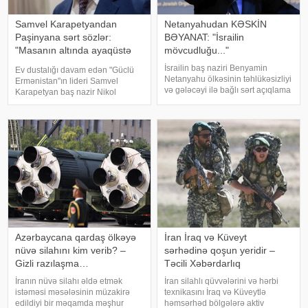
Samvel Karapetyandan
Netanyahudan KƏSKİN
Paşinyana sərt sözlər:
BƏYANAT: "İsrailin
"Masanın altında ayaqüstə
mövcudluğu..."
gəzəndə..."
İsrailin baş naziri Benyamin
Ev dustalığı davam edən "Güclü
Netanyahu ölkəsinin təhlükəsizliyi
Ermənistan"ın lideri Samvel
və gələcəyi ilə bağlı sərt açıqlama
Karapetyan baş nazir Nikol
ilə çıxış edib. KONKRET.azxəbər
Paşinyanın onu xeyriyyəçiliklə
verir ki, baş nazir İsrailin
məşğul olmaq imkanından
suverenliyinin heç bir halda
məhrum edəcəyi ilə bağlı
güzəştə gedilməyəcək əsas prinsi
xəbərdarlığına münasibət bildirib.
Ermənista
Azərbaycana qardaş ölkəyə
İran İraq və Küveyt
nüvə silahını kim verib? –
sərhədinə qoşun yeridir –
Gizli razılaşma…
Təcili Xəbərdarlıq
İranın nüvə silahı əldə etmək
İran silahlı qüvvələrini və hərbi
istəməsi məsələsinin müzakirə
texnikasını İraq və Küveytlə
edildiyi bir məqamda məşhur
həmsərhəd bölgələrə aktiv