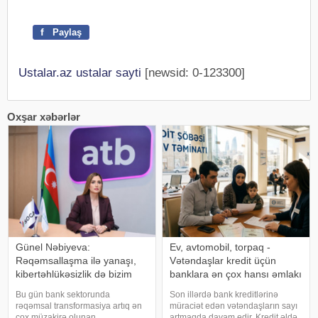
f
Paylaş
Ustalar.az ustalar sayti
[newsid: 0-123300]
Oxşar xəbərlər
Günel Nəbiyeva:
Ev, avtomobil, torpaq -
Rəqəmsallaşma ilə yanaşı,
Vətəndaşlar kredit üçün
kibertəhlükəsizlik də bizim
banklara ən çox hansı əmlakı
əsas prioritetlərimizdəndir
girov qoyur?
Bu gün bank sektorunda
Son illərdə bank kreditlərinə
rəqəmsal transformasiya artıq ən
müraciət edən vətəndaşların sayı
çox müzakirə olunan
artmaqda davam edir. Kredit əldə