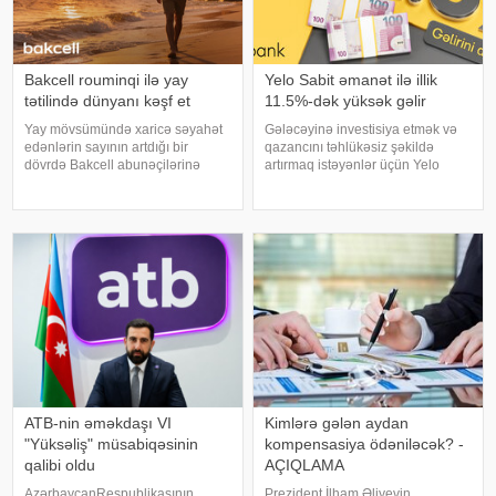
Bakcell rouminqi ilə yay
Yelo Sabit əmanət ilə illik
tətilində dünyanı kəşf et
11.5%-dək yüksək gəlir
Yay mövsümündə xaricə səyahət
Gələcəyinə investisiya etmək və
edənlərin sayının artdığı bir
qazancını təhlükəsiz şəkildə
dövrdə Bakcell abunəçilərinə
artırmaq istəyənlər üçün Yelo
dünyanın müxtəlif ölkələrində
Bank-dan şad xəbər var! Bank,
rahat və fasiləsiz ünsiyyət imkanı
Yelo Sabit əmanəti üzrə faiz
yaradan rouminq xidmətlərini
dərəcələrini artıraraq
təqdim edir. Səfərlər zamanı
müştərilərinə daha gəlirli şərtlər
abunəçiləri
təqdim edir
ATB-nin əməkdaşı VI
Kimlərə gələn aydan
"Yüksəliş" müsabiqəsinin
kompensasiya ödəniləcək? -
qalibi oldu
AÇIQLAMA
AzərbaycanRespublikasının
Prezident İlham Əliyevin