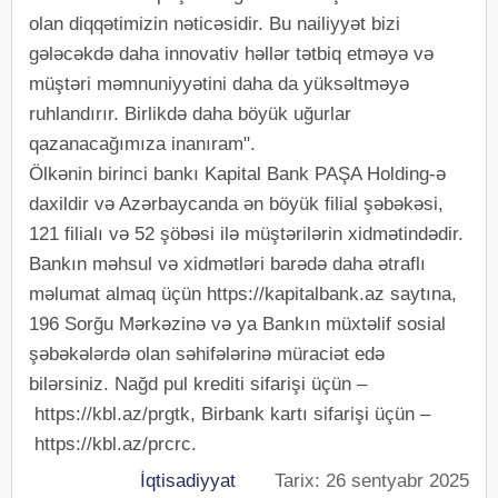
olan diqqətimizin nəticəsidir. Bu nailiyyət bizi
gələcəkdə daha innovativ həllər tətbiq etməyə və
müştəri məmnuniyyətini daha da yüksəltməyə
ruhlandırır. Birlikdə daha böyük uğurlar
qazanacağımıza inanıram".
Ölkənin birinci bankı Kapital Bank PAŞA Holding-ə
daxildir və Azərbaycanda ən böyük filial şəbəkəsi,
121 filialı və 52 şöbəsi ilə müştərilərin xidmətindədir.
Bankın məhsul və xidmətləri barədə daha ətraflı
məlumat almaq üçün https://kapitalbank.az saytına,
196 Sorğu Mərkəzinə və ya Bankın müxtəlif sosial
şəbəkələrdə olan səhifələrinə müraciət edə
bilərsiniz. Nağd pul krediti sifarişi üçün –
https://kbl.az/prgtk, Birbank kartı sifarişi üçün –
https://kbl.az/prcrc.
İqtisadiyyat
Tarix: 26 sentyabr 2025