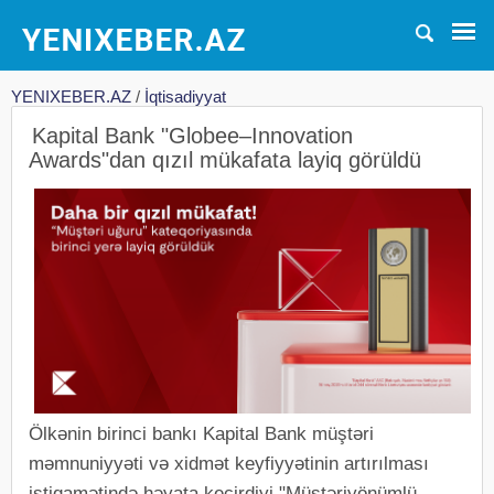
YENIXEBER.AZ
/
İqtisadiyyat
Kapital Bank "Globee–Innovation
Awards"dan qızıl mükafata layiq görüldü
Ölkənin birinci bankı Kapital Bank müştəri
məmnuniyyəti və xidmət keyfiyyətinin artırılması
istiqamətində həyata keçirdiyi "Müştəriyönümlü