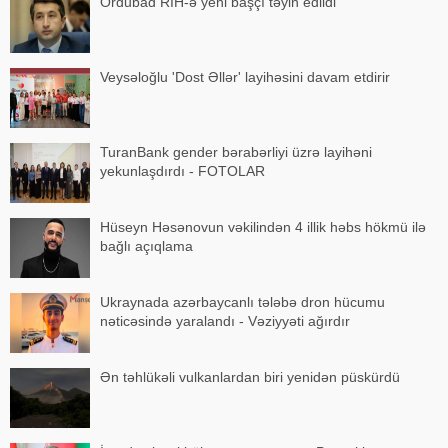
Ordubad RİH-ə yeni başçı təyin edildi
Veysəloğlu 'Dost Əllər' layihəsini davam etdirir
TuranBank gender bərabərliyi üzrə layihəni
yekunlaşdırdı - FOTOLAR
Hüseyn Həsənovun vəkilindən 4 illik həbs hökmü ilə
bağlı açıqlama
Ukraynada azərbaycanlı tələbə dron hücumu
nəticəsində yaralandı - Vəziyyəti ağırdır
Ən təhlükəli vulkanlardan biri yenidən püskürdü