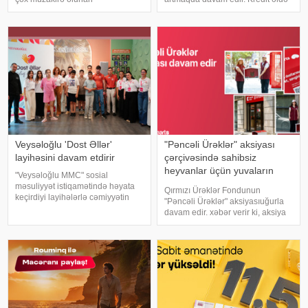
mövzulardan biridir. Bəs bank
etmək istəyən şəxslərin
üçün rəqəmsal transformasiya nə
qarşılaşdığı əsas tələblərdən biri
ifadə edir və müştərilərə nə kimi
isə girov təminatıdır. Xüsusilə
üstünlükləri verir. Bu barədə
yüksək məbləğli kreditlər zamanı
"Azər-Tür
bankla
Veysəloğlu 'Dost Əllər'
"Pəncəli Ürəklər" aksiyası
layihəsini davam etdirir
çərçivəsində sahibsiz
heyvanlar üçün yuvaların
"Veysəloğlu MMC" sosial
sayı 35-ə çatdı
məsuliyyət istiqamətində həyata
Qırmızı Ürəklər Fondunun
keçirdiyi layihələrlə cəmiyyətin
"Pəncəli Ürəklər" aksiyasıuğurla
müxtəlif qruplarının inkişafına
davam edir. xəbər verir ki, aksiya
dəstək göstərməyə davam edir.
çərçivəsində daha 15 Kapital
xəbər verir ki, şirkətin həyata
Bank/Birbank filialınınınqarşısında
keçirdiyi "Dost Əllər"
sahibsiz heyvanlar üçün xüsusi
yuvalar quraşdırılıb