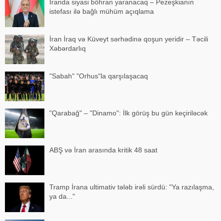
İranda siyasi böhran yaranacaq – Pezeşkianın
istefası ilə bağlı mühüm açıqlama
İran İraq və Küveyt sərhədinə qoşun yeridir – Təcili
Xəbərdarlıq
"Sabah" "Orhus"la qarşılaşacaq
"Qarabağ" – "Dinamo": İlk görüş bu gün keçiriləcək
ABŞ və İran arasında kritik 48 saat
Tramp İrana ultimativ tələb irəli sürdü: "Ya razılaşma,
ya da..."