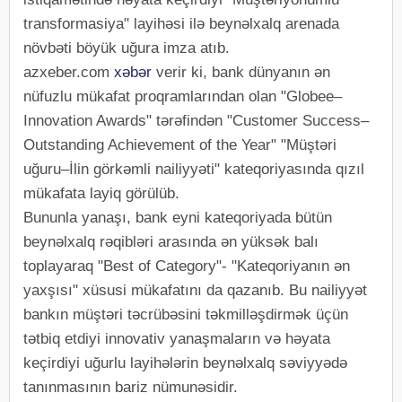
transformasiya" layihəsi ilə beynəlxalq arenada
növbəti böyük uğura imza atıb.
azxeber.com
xəbər
verir ki, bank dünyanın ən
nüfuzlu mükafat proqramlarından olan "Globee–
Innovation Awards" tərəfindən "Customer Success–
Outstanding Achievement of the Year" "Müştəri
uğuru–İlin görkəmli nailiyyəti" kateqoriyasında qızıl
mükafata layiq görülüb.
Bununla yanaşı, bank eyni kateqoriyada bütün
beynəlxalq rəqibləri arasında ən yüksək balı
toplayaraq "Best of Category"- "Kateqoriyanın ən
yaxşısı" xüsusi mükafatını da qazanıb. Bu nailiyyət
bankın müştəri təcrübəsini təkmilləşdirmək üçün
tətbiq etdiyi innovativ yanaşmaların və həyata
keçirdiyi uğurlu layihələrin beynəlxalq səviyyədə
tanınmasının bariz nümunəsidir.