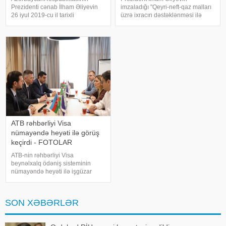
Prezidenti cənab İlham Əliyevin
imzaladığı "Qeyri-neft-qaz malları
26 iyul 2019-cu il tarixli
üzrə ixracın dəstəklənməsi ilə
Sərəncamı ilə təsis edilən və
bağlı əlavə tədbirlər haqqında"
Azərbaycan Respublikasının
Fərmana əsasən, ixrac
Birinci vitse-prezidenti,
rəsmiləşdirilmə xərclərinə görə
HeydərƏliyev Fondunun
sahibkarlara kompensasiyaların
prezidenti Mehriban Əliyevanı
ödənilməsin
ATB rəhbərliyi Visa
nümayəndə heyəti ilə görüş
keçirdi - FOTOLAR
ATB-nin rəhbərliyi Visa
beynəlxalq ödəniş sisteminin
nümayəndə heyəti ilə işgüzar
görüş keçirib. xəbər verir ki, görüş
zamanı tərəflər ATB ilə Visa
arasında strateji əməkdaşlığın
SON XƏBƏRLƏR
daha da genişləndirilməsi,
innovativ ödəni