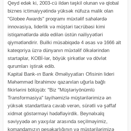
Qeyd edək ki, 2003-cü ildən təşkil olunan və qlobal
biznes ictimaiyyətində yüksək nüfuza malik olan
"Globee Awards" proqramı müxtəlif sahələrdə
innovasiya, liderlik və müştəri təcrübəsi kimi
istiqamətlərdə əldə edilən üstün nailiyyətləri
qiymətləndirir. Builki müsabiqədə 4 əsas və 1666 alt
kateqoriya üzrə dünyanın müxtəlif ölkələrindən
startaplar, KOBİ-lər, böyük şirkətlər və dövlət
qurumları iştirak edib.
Kapital Bank-ın Bank Əməliyyatları Ofisinin lideri
Məhəmməd İbrahimov qazanılan uğurla bağlı
fikirlərini bölüşüb: "Biz "Müştəriyönümlü
Transformasiya" layihəmizlə müştərilərimizə ən
yüksək standartlara cavab verən, sürətli və şəffaf
xidmət göstərməyi hədəfləyirdik. Beynəlxalq
səviyyədə ən yaxşılar arasında seçilməyimiz,
komandamızın peşəkarlığının və müştərilərimizə