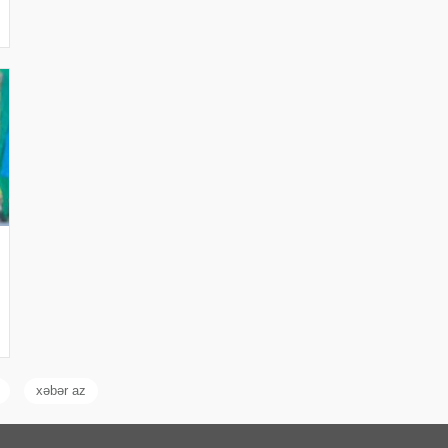
xəbər az