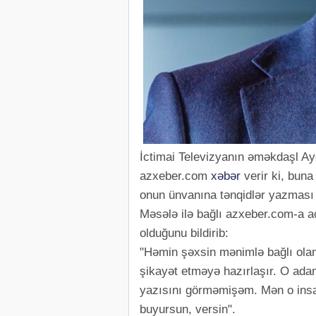
İctimai Televizyanın əməkdaşl A
azxeber.com
xəbər
verir ki, bun
onun ünvanına tənqidlər yazması 
Məsələ ilə bağlı azxeber.com-a a
olduğunu bildirib:
"Həmin şəxsin mənimlə bağlı ola
şikayət etməyə hazırlaşır. O ada
yazısını görməmişəm. Mən o insan
buyursun, versin".