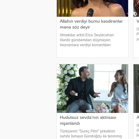
Allahın verdiyi burnu kəsdirənlər
V
mənə söz deyir
D
P
Əməkdar artist Elza Seyidcahan
y
illərdir gündəmdən düşməyən
i
heyvanlara verdiyi konsertdən
ö
danışıb. Müğənni aktyor Fərda
s
Xudaverdiyevin "O üz, bu üz" yutub
layihəsində qonaq olub.
E.Seyidcahan bildirib ki, həmin
layihəd
Hudutsuz sevda'nın aktrisası
A
nişanlandı
Ə
A
Türkiyənin "Sureç Film" şirkətinin
b
sahibi İsmayıl Gündoğdu ilə tanınmış