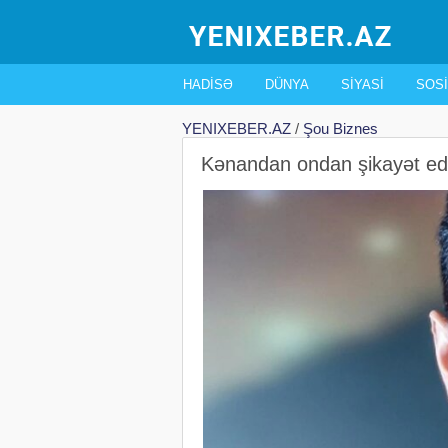
HADISƏ
DÜNYA
SIYASI
SOSI
YENIXEBER.AZ
/
Şou Biznes
Kənandan ondan şikayət e