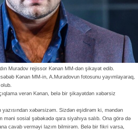
ydın Muradov rejissor Kənan MM-dən şikayət edib.
a səbəb Kənan MM-in, A.Muradovun fotosunu yayımlayaraq,
olub.
çıqlama verən Kənan, belə bir şikayətdən xəbərsiz
n yazısından xəbərsizəm. Sizdən eşidirəm ki, məndən
m məni sosial şəbəkədə qara siyahıya salıb. Ona görə də
a cavab verməyi lazım bilmirəm. Belə bir fikri varsa,