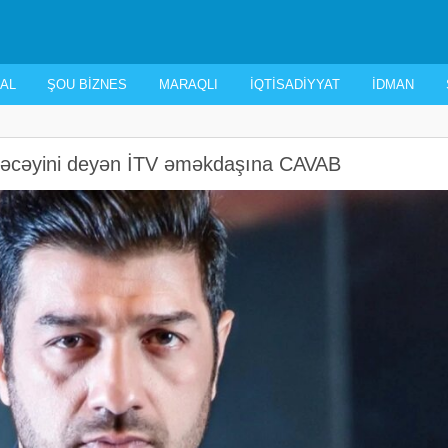
AL
ŞOU BIZNES
MARAQLI
İQTISADIYYAT
İDMAN
dəcəyini deyən İTV əməkdaşına CAVAB