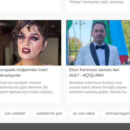
əbər verir ki, bu barədə "Teleqraf"a
"Ahbap" dərnəyinin sədri, tanınmış
anəndənin oğlu Hüseyn Məlikov
müğənni Haluk Leventlə bağlı
əlumat verib. Onun sözlərinə görə,
paylaşım edib. xəbər verir ki, Mahsun
tasını
instaqram hesabında bir zamanlar ən
yaxı
vropada müğənnilər məni
Elnur Kərimovu sancan ilan
əkrarlayırlar
ölüb? - AÇIQLAMA
Evim elə muzeydir. Hərdən
Əməkdar artist Elnur Kərimov onu
arderobumu görə bilmirəm. Bir
sancan ilanın ölməsi ilə bağlı yayılan
eyimi tapmaq üçün bütün qutuları,
xəbərlərə aydınlıq gətirib. Sənətçi bu
arderobu boşaltmalı oluram. Evim
barədə "Xəzər axşamı" verilişində
ksessuarlarla da doludur". axşam.az-
danışıb. "Üç günə yaxındır ki, bu
 istinadən bildirir ki, bu sözləri
barədə heç kimə açıqlama
məkdar artis
verməmişəm
son xeberler
xeberler bu gun
ən son xəbər
krimnal bugun