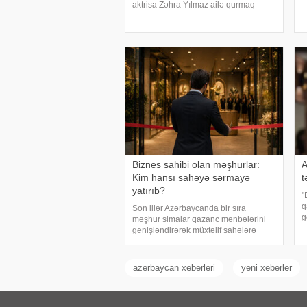
x
aktrisa Zəhra Yılmaz ailə qurmaq
x
yolunda ilk addımı ataraq
m
nişanlanıblar. . Cütlüyün nişan
a
mərasimində incəsənət aləmindən
tanınmış simala
Biznes sahibi olan məşhurlar:
A
Kim hansı sahəyə sərmayə
t
yatırıb?
"
q
Son illər Azərbaycanda bir sıra
g
məşhur simalar qazanc mənbələrini
q
genişləndirərək müxtəlif sahələrə
a
sərmayə yatırırlar. Onların arasında
a
restoran, kafe, geyim, gözəllik və qida
Ə
sektorunda fəaliyyət göstərən, öz
azerbaycan xeberleri
yeni xeberler
adları il