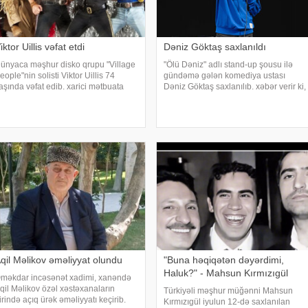
iktor Uillis vəfat etdi
Dəniz Göktaş saxlanıldı
ünyaca məşhur disko qrupu "Village
"Ölü Dəniz" adlı stand-up şousu ilə
eople"nin solisti Viktor Uillis 74
gündəmə gələn komediya ustası
aşında vəfat edib. xarici mətbuata
Dəniz Göktaş saxlanılıb. xəbər verir ki,
stinadən xəbər verir ki, sənətçinin
Türkiyəli komediya ustası Dəniz
lümü ilə bağlı məlumat qrupun rəsmi
Göktaş xarici ölkəyə səfərdən
osial media hesablarında yayıla
İstanbula qayıdarkən hava limanında
paspor
qil Məlikov əməliyyat olundu
"Buna həqiqətən dəyərdimi,
Haluk?" - Mahsun Kırmızıgül
məkdar incəsənət xadimi, xanəndə
qil Məlikov özəl xəstəxanaların
Türkiyəli məşhur müğənni Mahsun
irində açıq ürək əməliyyatı keçirib.
Kırmızıgül iyulun 12-də saxlanılan