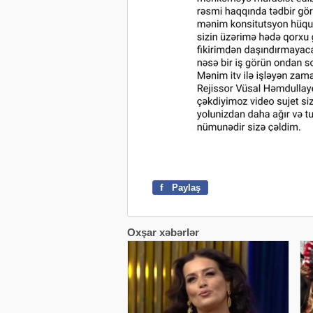
f
Paylaş
Oxşar xəbərlər