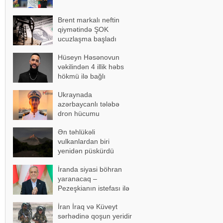
Brent markalı neftin
qiymətində ŞOK
ucuzlaşma başladı
Hüseyn Həsənovun
vəkilindən 4 illik həbs
hökmü ilə bağlı
açıqlama
Ukraynada
azərbaycanlı tələbə
dron hücumu
nəticəsində yaralandı -
Ən təhlükəli
Vəziyyəti ağırdır
vulkanlardan biri
yenidən püskürdü
İranda siyasi böhran
yaranacaq –
Pezeşkianın istefası ilə
bağlı mühüm açıqlama
İran İraq və Küveyt
sərhədinə qoşun yeridir