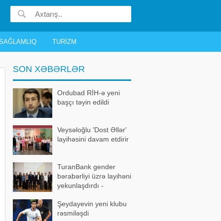
SAĞLAMLIQ
TURIZM
SON XƏBƏRLƏR
Ordubad RİH-ə yeni
başçı təyin edildi
Veysəloğlu 'Dost Əllər'
layihəsini davam etdirir
TuranBank gender
bərabərliyi üzrə layihəni
yekunlaşdırdı -
FOTOLAR
Şeydayevin yeni klubu
rəsmiləşdi