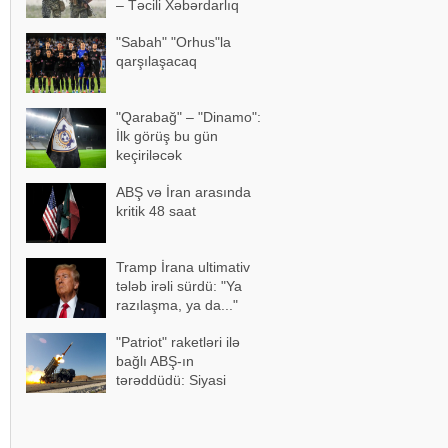
– Təcili Xəbərdarlıq
"Sabah" "Orhus"la
qarşılaşacaq
"Qarabağ" – "Dinamo":
İlk görüş bu gün
keçiriləcək
ABŞ və İran arasında
kritik 48 saat
Tramp İrana ultimativ
tələb irəli sürdü: "Ya
razılaşma, ya da..."
"Patriot" raketləri ilə
bağlı ABŞ-ın
tərəddüdü: Siyasi
səbəblər açıqlandı