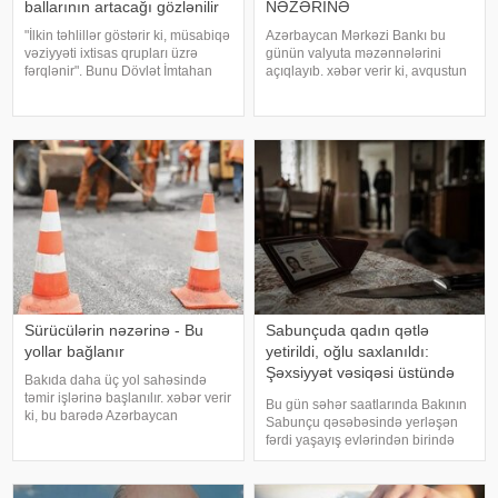
ballarının artacağı gözlənilir
NƏZƏRİNƏ
"İlkin təhlillər göstərir ki, müsabiqə
Azərbaycan Mərkəzi Bankı bu
vəziyyəti ixtisas qrupları üzrə
günün valyuta məzənnələrini
fərqlənir". Bunu Dövlət İmtahan
açıqlayıb. xəbər verir ki, avqustun
Mərkəzinin sədri Məleykə
5-də ABŞ dollarının məzənnəsi
Abbaszadə jurnalistlərə
dəyişməyərək 1,700 manat,
açıqlamasında deyib. O bildirib ki,
Türkiyə lirəsi isə 0,0357 manat
I ixtisas qrupu üzrə 60
təşkil edib. Öz növbəsində,
Rusiyanın 10
Sürücülərin nəzərinə - Bu
Sabunçuda qadın qətlə
yollar bağlanır
yetirildi, oğlu saxlanıldı:
Şəxsiyyət vəsiqəsi üstündə
Bakıda daha üç yol sahəsində
başlayan mübahisənin
təmir işlərinə başlanılır. xəbər verir
Bu gün səhər saatlarında Bakının
TƏFƏRRÜATI
ki, bu barədə Azərbaycan
Sabunçu qəsəbəsində yerləşən
Avtomobil Yolları Dövlət Agentliyi
fərdi yaşayış evlərindən birində
məlumat yayıb. Aparılacaq təmir
baş verən qətl hadisəsinin bəzi
işləri ilə əlaqədar aşağıdakı
təfərrüatı məlum olub. "Teleqraf"a
küçələrdə nəqliyyat vasitələrini
istinadla xəbər verir ki, İddialara