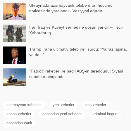
Ukraynada azərbaycanlı tələbə dron hücumu
nəticəsində yaralandı - Vəziyyəti ağırdır
İran İraq və Küveyt sərhədinə qoşun yeridir – Təcili
Xəbərdarlıq
Tramp İrana ultimativ tələb irəli sürdü: "Ya razılaşma,
ya da..."
"Patriot" raketləri ilə bağlı ABŞ-ın tərəddüdü: Siyasi
səbəblər açıqlandı
azerbaycan xeberleri
yeni xeberler
son xeberler
enson xeberler
cəbhədən yeni xəbərlər
kriminal bugun
cəbhədən canlı