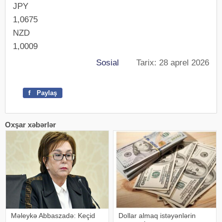
JPY
1,0675
NZD
1,0009
Sosial
Tarix: 28 aprel 2026
f
Paylaş
Oxşar xəbərlər
Məleykə Abbaszadə: Keçid
Dollar almaq istəyənlərin