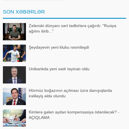
də start verilir. Bununla yanaşı,
avqustun 15-dən "Nizami" və "28
SON XƏBƏRLƏR
May" stansiyalar
Zelenski dünyanı sərt tədbirlərə çağırdı: "Rusiya
ağılını itirib..."
Şeydayevin yeni klubu rəsmiləşdi
Unibankda yeni sədr təyinatı oldu
Hörmüz boğazının açılması üzrə danışıqlarda
irəliləyiş əldə olundu
Kimlərə gələn aydan kompensasiya ödəniləcək? -
AÇIQLAMA