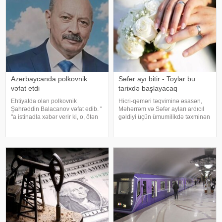
görə, 54 yaşl
Azərbaycanda polkovnik
Səfər ayı bitir - Toylar bu
vəfat etdi
tarixdə başlayacaq
Ehtiyatda olan polkovnik
Hicri-qəməri təqviminə əsasən,
Şahrəddin Balacanov vəfat edib. "
Məhərrəm və Səfər ayları ardıcıl
"a istinadla xəbər verir ki, o, ötən
gəldiyi üçün ümumilikdə təxminən
gün dünyasını dəyişib. Şahrəddin
60 günlük dövrü əhatə edir. Qeyd
Balacanov Qazax rayonunda dəfn
edək ki, Məhərrəm ayı artıq başa
olunub. Qeyd edək ki,
çatıb. Hazırda isə Səfər ayı davam
Ş.Balacanov 1992-ci ildən
edir və avqustun 13-14-d
Azərbayca