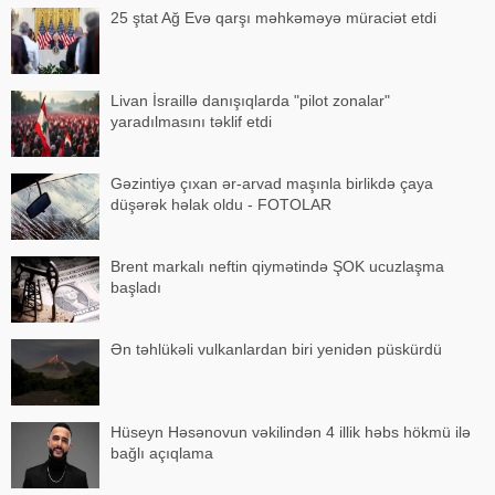
25 ştat Ağ Evə qarşı məhkəməyə müraciət etdi
Livan İsraillə danışıqlarda "pilot zonalar"
yaradılmasını təklif etdi
Gəzintiyə çıxan ər-arvad maşınla birlikdə çaya
düşərək həlak oldu - FOTOLAR
Brent markalı neftin qiymətində ŞOK ucuzlaşma
başladı
Ən təhlükəli vulkanlardan biri yenidən püskürdü
Hüseyn Həsənovun vəkilindən 4 illik həbs hökmü ilə
bağlı açıqlama