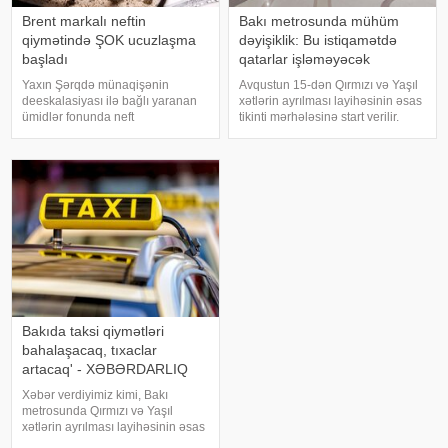
Brent markalı neftin
Bakı metrosunda mühüm
qiymətində ŞOK ucuzlaşma
dəyişiklik: Bu istiqamətdə
başladı
qatarlar işləməyəcək
Yaxın Şərqdə münaqişənin
Avqustun 15-dən Qırmızı və Yaşıl
deeskalasiyası ilə bağlı yaranan
xətlərin ayrılması layihəsinin əsas
ümidlər fonunda neft
tikinti mərhələsinə start verilir.
qiymətlərində kəskin ucuzlaşma
xəbər verir ki, bu barədə "Bakı
qeydə alınıb. xəbər verir ki,
Metropoliteni" QSC məlumat
avqustun 4-ü səhər ticarətində
yayıb. . Bildirilib ki, 10-11 aylıq
"Brent" markalı neftin oktyabr
tikinti müddətind
fyuçersini
Bakıda taksi qiymətləri
bahalaşacaq, tıxaclar
artacaq' - XƏBƏRDARLIQ
Xəbər verdiyimiz kimi, Bakı
metrosunda Qırmızı və Yaşıl
xətlərin ayrılması layihəsinin əsas
tikinti mərhələsinə avqustun 15-