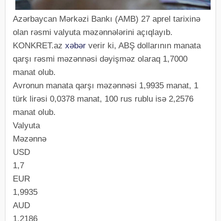
Azərbaycan Mərkəzi Bankı (AMB) 27 aprel tarixinə
olan rəsmi valyuta məzənnələrini açıqlayıb.
KONKRET.az
xəbər
verir ki, ABŞ dollarının manata
qarşı rəsmi məzənnəsi dəyişməz olaraq 1,7000
manat olub.
Avronun manata qarşı məzənnəsi 1,9935 manat, 1
türk lirəsi 0,0378 manat, 100 rus rublu isə 2,2576
manat olub.
Valyuta
Məzənnə
USD
1,7
EUR
1,9935
AUD
1,2186