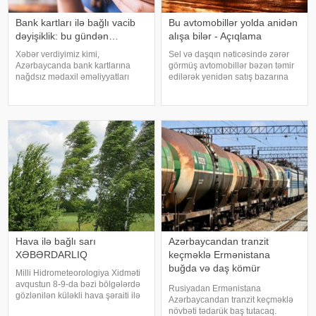
Bank kartları ilə bağlı vacib
Bu avtomobillər yolda anidən
dəyişiklik: bu gündən…
alışa bilər - Açıqlama
Xəbər verdiyimiz kimi,
Sel və daşqın nəticəsində zərər
Azərbaycanda bank kartlarına
görmüş avtomobillər bəzən təmir
nağdsız mədaxil əməliyyatları
edilərək yenidən satış bazarına
üzrə yeni məhdudiyyətlər tətbiq
çıxarılır. Xarici görünüşü tam
olunacaq. xəbər verir ki, bununla
bərpa olunan belə nəqliyyat
bağlı artıq bir sıra banklar
vasitələrinin əvvəlki vəziyyətini
müştərilərinə SMS və mobil tətbiq
müəyyən etmək isə alıcılar üçü
üzərində
Hava ilə bağlı sarı
Azərbaycandan tranzit
XƏBƏRDARLIQ
keçməklə Ermənistana
buğda və daş kömür
Milli Hidrometeorologiya Xidməti
göndəriləcək
avqustun 8-9-da bəzi bölgələrdə
Rusiyadan Ermənistana
gözlənilən küləkli hava şəraiti ilə
Azərbaycandan tranzit keçməklə
bağlı sarı xəbərdarlıq verib. xəbər
növbəti tədarük baş tutacaq.