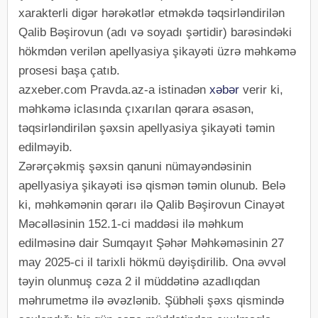
xarakterli digər hərəkətlər etməkdə təqsirləndirilən
Qalib Bəşirovun (adı və soyadı şərtidir) barəsindəki
hökmdən verilən apellyasiya şikayəti üzrə məhkəmə
prosesi başa çatıb.
azxeber.com Pravda.az-a istinadən
xəbər
verir ki,
məhkəmə iclasında çıxarılan qərara əsasən,
təqsirləndirilən şəxsin apellyasiya şikayəti təmin
edilməyib.
Zərərçəkmiş şəxsin qanuni nümayəndəsinin
apellyasiya şikayəti isə qismən təmin olunub. Belə
ki, məhkəmənin qərarı ilə Qalib Bəşirovun Cinayət
Məcəlləsinin 152.1-ci maddəsi ilə məhkum
edilməsinə dair Sumqayıt Şəhər Məhkəməsinin 27
may 2025-ci il tarixli hökmü dəyişdirilib. Ona əvvəl
təyin olunmuş cəza 2 il müddətinə azadlıqdan
məhrumetmə ilə əvəzlənib. Şübhəli şəxs qismində