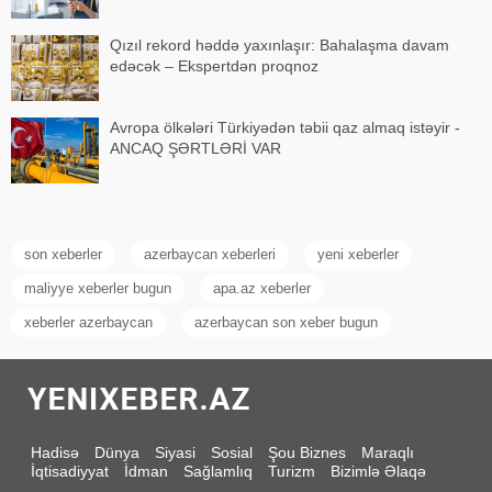
Qızıl rekord həddə yaxınlaşır: Bahalaşma davam
edəcək – Ekspertdən proqnoz
Avropa ölkələri Türkiyədən təbii qaz almaq istəyir -
ANCAQ ŞƏRTLƏRİ VAR
son xeberler
azerbaycan xeberleri
yeni xeberler
maliyye xeberler bugun
apa.az xeberler
xeberler azerbaycan
azerbaycan son xeber bugun
Hadisə
Dünya
Siyasi
Sosial
Şou Biznes
Maraqlı
İqtisadiyyat
İdman
Sağlamlıq
Turizm
Bizimlə Əlaqə