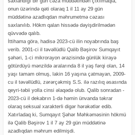
saxlandığı bir gün cəza müddətindən çıxılmaqla,
onun üzərində qəti olaraq 1 il 11 ay 29 gün
müddətinə azadlıqdan məhrumetmə cəzası
saxlanılıb. Hökm qalan hissədə dəyişdirilmədən
qüvvədə qalıb.
İttihama görə, hadisə 2023-cü ilin noyabrında baş
verib. 2001-ci il təvəllüdlü Qalib Bəşirov Sumqayıt
şəhəri, 1-ci mikrorayon ərazisində günlük kirayə
götürdüyü mənzildə aralarında 8 il yaş fərqi olan, 14
yaşı tamam olmuş, lakin 16 yaşına çatmayan, 2009-
cu il təvəllüdlü, zərərçəkmiş S.S. ilə razılıq əsasında
qeyri-təbii yolla cinsi əlaqədə olub. Qalib sonradan -
2023-cü il dekabrın 1-də həmin ünvanda təkrar
olaraq seksual xarakterli digər hərəkətlər edib.
Xatırladaq ki, Sumqayıt Şəhər Məhkəməsinin hökmü
ilə Qalib Bəşirov 1 il 7 ay 29 gün müddətinə
azadlıqdan məhrum edilmişdi.