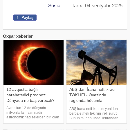
Sosial
Tarix: 04 sentyabr 2025
f
Paylaş
Oxşar xəbərlər
12 avqustla bağlı
ABŞ-dan İrana neft ixracı
narahatedici proqnoz:
TƏKLİFİ - Əvəzində
Dünyada nə baş verəcək?
regionda hücumlar
dayandırılmalıdır
Avqustun 12-də dünyada
ABŞ İrana neft ixracını yenidən
milyonlarla insan nadir
bərpa etmək təklifini irəli sürüb.
astronomik hadisələrdən biri olan
Bunun müqabilində Tehrandan
tam Günəş tutulmasını izləmək
regionda hücumları dayandırmaq
imkanı əldə edəcək. Belə
tələb olunur. KONKRET.azxəbər