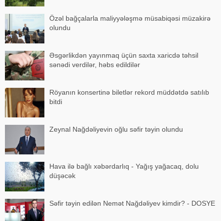
Özəl bağçalarla maliyyələşmə müsabiqəsi müzakirə
olundu
Əsgərlikdən yayınmaq üçün saxta xaricdə təhsil
sənədi verdilər, həbs edildilər
Röyanın konsertinə biletlər rekord müddətdə satılıb
bitdi
Zeynal Nağdəliyevin oğlu səfir təyin olundu
Hava ilə bağlı xəbərdarlıq - Yağış yağacaq, dolu
düşəcək
Səfir təyin edilən Nemət Nağdəliyev kimdir? - DOSYE