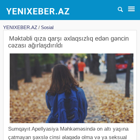
YENIXEBER.AZ
/
Sosial
Məktəbli qıza qarşı əxlaqsızlıq edən gəncin
cəzası ağırlaşdırıldı
Sumqayıt Apellyasiya Məhkəməsində on altı yaşına
çatmayan şəxslə cinsi əlaqədə olma və ya seksual