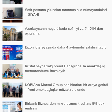
Səfir postuna yüksələn tanınmış ailə nümayəndələri
– SİYAHI
Azərbaycanın neçə ölkədə səfirliyi var? - XİN-dən
açıqlama
Bizon lotereyasında daha 4 avtomobil sahibini tapıb
Kristal beynəlxalq brend Hansgrohe ilə əməkdaşlıq
memorandumu imzalayıb
KOBİA və Marsol Group sahibkarları bir araya gətirdi
– Yeni əməkdaşlıqlar müzakirə olundu
Birbank Biznes-dən mikro biznes kreditinə 5%-dək
endirim