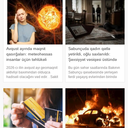
tutulmalar Yer kürəsində orta
verir ki, Associated Press
hesabla hər 18 aydan bir baş
agentliyinin regional rəsmiyə
versə də, onların tam fazas
istinadə
Avqust ayında maqnit
Sabunçuda qadın qətlə
qasırğaları: meteohəssas
yetirildi, oğlu saxlanıldı:
insanlar üçün təhlükəli
Şəxsiyyət vəsiqəsi üstündə
tarixlər
başlayan mübahisənin
2026-cı ilin avqust ayı geomaqnit
Bu gün səhər saatlarında Bakının
TƏFƏRRÜATI
aktivliyi baxımından olduqca
Sabunçu qəsəbəsində yerləşən
hadisəli olacağını vəd edir. . Sakit
fərdi yaşayış evlərindən birində
dövrlər müxtəlif intensivlikli maqnit
baş verən qətl hadisəsinin bəzi
qasırğaları ilə əvəz olunacaq. .
təfərrüatı məlum olub. "Teleqraf"a
Avqust ayında maqnit fırtınaları nə
istinadla xəbər verir ki, İddialara
vaxt baş verəcək?
görə, 54 yaşl