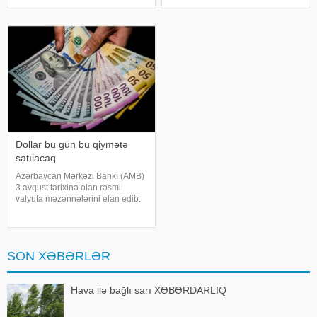
verir ki, xəbərdarlıqda deyilir:.
xəbər verir ki, bu ölkəyə 8 vaqon
"Naxçıvan MR, Cəbrayıl,
buğda, 10 vaqon daş kömür
Goranboy, Naftalan, Daşkəsən
göndəriləcək. Qatar sabah saat
11:00-da "Azərbaycan Dəmir
Yolları" QSC-ni
Dollar bu gün bu qiymətə
satılacaq
Azərbaycan Mərkəzi Bankı (AMB)
3 avqust tarixinə olan rəsmi
valyuta məzənnələrini elan edib.
Mərkəzi Bankın açıqladığı rəsmi
məzənnəyə əsasən, xəbər verir ki,
ABŞ dollarının məzənnəsi sabit
qalaraq 1,700 manat təşkil edir
SON XƏBƏRLƏR
Hava ilə bağlı sarı XƏBƏRDARLIQ