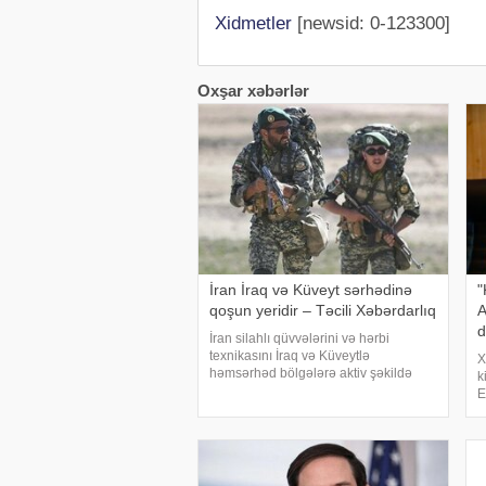
Xidmetler
[newsid: 0-123300]
Oxşar xəbərlər
İran İraq və Küveyt sərhədinə
"
qoşun yeridir – Təcili Xəbərdarlıq
A
d
İran silahlı qüvvələrini və hərbi
texnikasını İraq və Küveytlə
X
həmsərhəd bölgələrə aktiv şəkildə
k
köçürməyə başlayıb. Bu barədə
E
məlumatı proyranlı sosial media
d
kanalları və teleqram səhifələri yayıb.
ü
xəbər verir ki, yayıla
i
v