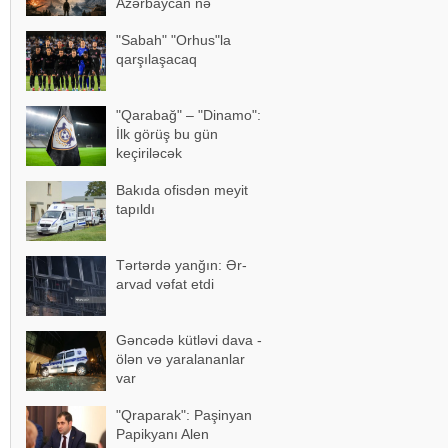
Azərbaycan nə
edəcək? – Bütün
"Sabah" "Orhus"la
detallar bəlli oldu
qarşılaşacaq
"Qarabağ" – "Dinamo":
İlk görüş bu gün
keçiriləcək
Bakıda ofisdən meyit
tapıldı
Tərtərdə yanğın: Ər-
arvad vəfat etdi
Gəncədə kütləvi dava -
ölən və yaralananlar
var
"Qraparak": Paşinyan
Papikyanı Alen