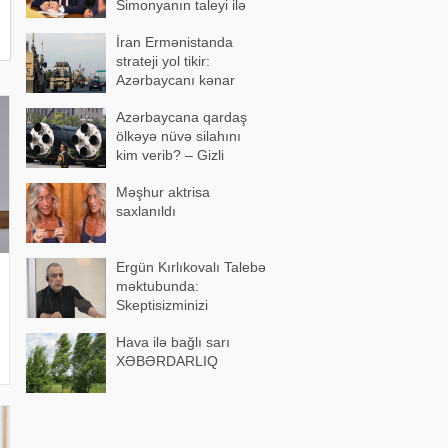
Simonyanın taleyi ilə
üz-üzə qoymaq istəyib
İran Ermənistanda
strateji yol tikir:
Azərbaycanı kənar
keçən marşrut
Azərbaycana qardaş
formalaşır
ölkəyə nüvə silahını
kim verib? – Gizli
razılaşma…
Məşhur aktrisa
saxlanıldı
Ergün Kırlıkovalı Talebə
məktubunda:
Skeptisizminizi
Vardanyanın maliyyə
Hava ilə bağlı sarı
şəbəkəsinə yönəldin
XƏBƏRDARLIQ