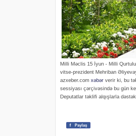
Milli Məclis 15 İyun - Milli Qurtu
vitse-prezident Mehriban Əliyeva
azxeber.com
xəbər
verir ki, bu t
sessiyası çərçivəsində bu gün keç
Deputatlar təklifi alqışlarla dəstək
f
Paylaş