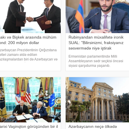
akı və Bişkek arasında mühüm
Rubinyandan müxalifətə ironik
ond: 200 milyon dollar
SUAL: "Bilirsinizmi, fraksiyanız
səsvermədə niyə iştirak
zərbaycan Prezidentinin Qırğızstana
etməyəcək?"
əfəri zamanı əldə edilən
Ermənistan parlamentində Milli
azılaşmalardan biri də Azərbaycan və
Assambleyanın sədr seçkisi öncəsi
ırğızıstan Birgə İnvestisiya Fondunun
siyasi qarşıdurma yaşanıb.
aliyyə imkanlarını ikiqat artıraraq
KONKRET.azxəbər verir ki,
00 milyon dollara çatdırmaq barədə
"Ermənistan" fraksiyası parlament
di. Azərbayca
sədrinin seçilməsi ilə bağlı keçiriləcək
qapalı səsverməd
arixi Vaşinqton görüşündən bir il
Azərbaycanın neçə ölkədə