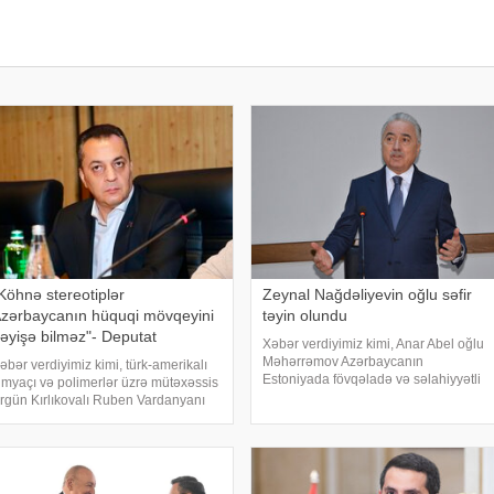
Köhnə stereotiplər
Zeynal Nağdəliyevin oğlu səfir
zərbaycanın hüquqi mövqeyini
təyin olundu
əyişə bilməz"- Deputat
Xəbər verdiyimiz kimi, Anar Abel oğlu
Məhərrəmov Azərbaycanın
əbər verdiyimiz kimi, türk-amerikalı
Estoniyada fövqəladə və səlahiyyətli
imyaçı və polimerlər üzrə mütəxəssis
səfiri vəzifəsindən geri çağırılıb. Dövlət
rgün Kırlıkovalı Ruben Vardanyanı
başçısının Sərəncamı ilə Nemət
əstəkləməsi və mühazirə oxumaq
Zeynal oğlu Nağdəliyev Azərbaycanın
çün Bakıya gəlməkdən imtina etməsi
Estoniyada fövqəlad
lə əlaqədar amerikalı risk tədqiqatçısı