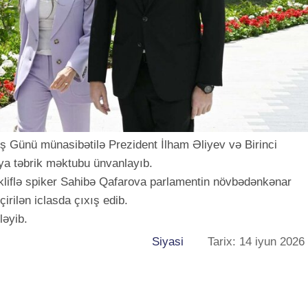
luş Günü münasibətilə Prezident İlham Əliyev və Birinci
ya təbrik məktubu ünvanlayıb.
əkliflə spiker Sahibə Qafarova parlamentin növbədənkənar
irilən iclasda çıxış edib.
ləyib.
Siyasi
Tarix: 14 iyun 2026