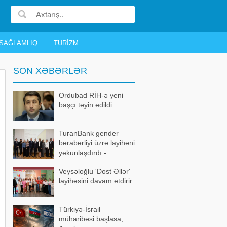
SAĞLAMLIQ
TURIZM
SON XƏBƏRLƏR
Ordubad RİH-ə yeni
başçı təyin edildi
TuranBank gender
bərabərliyi üzrə layihəni
yekunlaşdırdı -
FOTOLAR
Veysəloğlu 'Dost Əllər'
layihəsini davam etdirir
Türkiyə-İsrail
müharibəsi başlasa,