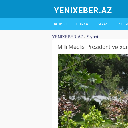
HADISƏ
DÜNYA
SIYASI
SOSI
YENIXEBER.AZ
/
Siyasi
Milli Məclis Prezident və xan