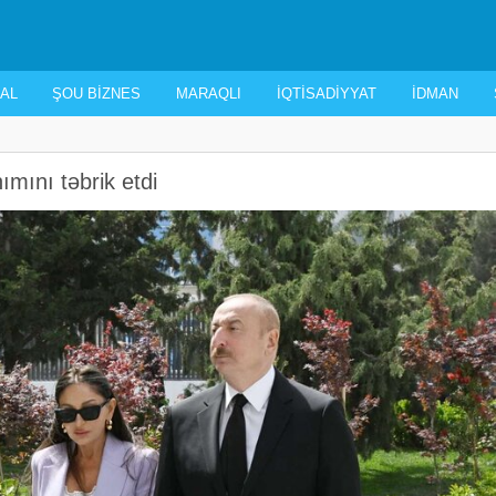
AL
ŞOU BIZNES
MARAQLI
İQTISADIYYAT
İDMAN
ımını təbrik etdi