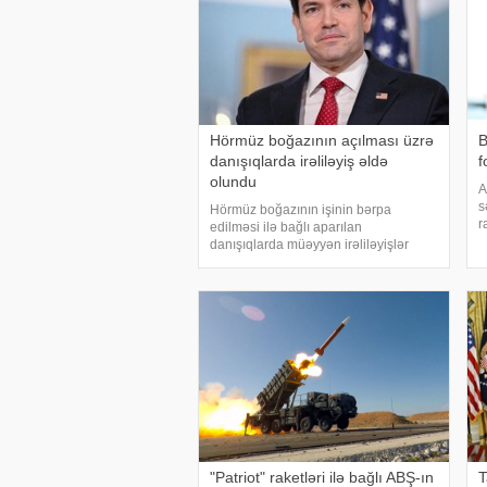
Hörmüz boğazının açılması üzrə
B
danışıqlarda irəliləyiş əldə
f
olundu
A
s
Hörmüz boğazının işinin bərpa
r
edilməsi ilə bağlı aparılan
Q
danışıqlarda müəyyən irəliləyişlər
m
əldə olunub, lakin hələ ki yekun
2
razılaşma imzalanmayıb. Bu barədə
i
ABŞ dövlət katibi Marko Rubio
açıqlama verib. xəbər verir ki
"Patriot" raketləri ilə bağlı ABŞ-ın
T