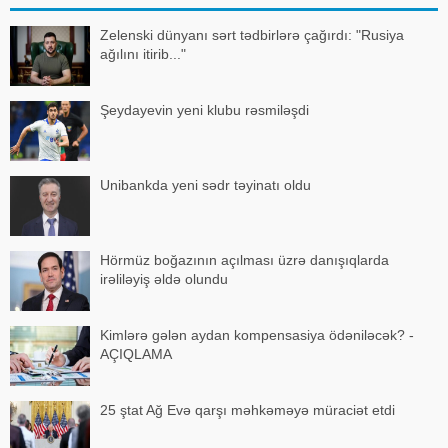
Zelenski dünyanı sərt tədbirlərə çağırdı: "Rusiya
ağılını itirib..."
Şeydayevin yeni klubu rəsmiləşdi
Unibankda yeni sədr təyinatı oldu
Hörmüz boğazının açılması üzrə danışıqlarda
irəliləyiş əldə olundu
Kimlərə gələn aydan kompensasiya ödəniləcək? -
AÇIQLAMA
25 ştat Ağ Evə qarşı məhkəməyə müraciət etdi