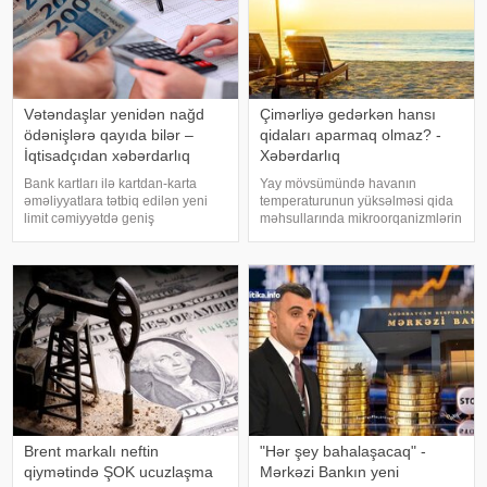
Vətəndaşlar yenidən nağd
Çimərliyə gedərkən hansı
ödənişlərə qayıda bilər –
qidaları aparmaq olmaz? -
İqtisadçıdan xəbərdarlıq
Xəbərdarlıq
Bank kartları ilə kartdan-karta
Yay mövsümündə havanın
əməliyyatlara tətbiq edilən yeni
temperaturunun yüksəlməsi qida
limit cəmiyyətdə geniş
məhsullarında mikroorqanizmlərin
müzakirələrə səbəb olub.
sürətlə çoxalmasına şərait yaradır
Avqustun 1-dən qüvvəyə minən
və qida zəhərlənməsi riskini artırır.
qaydalara əsasən, vətəndaşlar
Bu səbəbdən istirahətə və ya
gün ərzində maksimum 5 mədaxil
piknikə gedərkən qida
və 5 köçürmə əməliyyat
təhlükəsizliy
Brent markalı neftin
"Hər şey bahalaşacaq" -
qiymətində ŞOK ucuzlaşma
Mərkəzi Bankın yeni