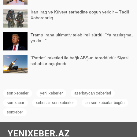
İran İraq və Küveyt sərhədinə qoşun yeridir – Təcili
Xəbərdarlıq
Tramp İrana ultimativ tələb irəli sürdü: "Ya razılaşma,
ya da..."
"Patriot" raketləri ilə bağlı ABŞ-ın tərəddüdü: Siyasi
səbəblər açıqlandı
son xeberler
yeni xeberler
azerbaycan xeberleri
son.xabar
xeber.az son xeberler
ən son xəbərlər bugün
sonxeber