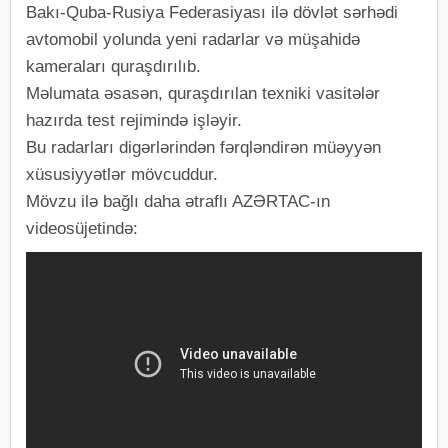
Bakı-Quba-Rusiya Federasiyası ilə dövlət sərhədi
avtomobil yolunda yeni radarlar və müşahidə
kameraları quraşdırılıb.
Məlumata əsasən, quraşdırılan texniki vasitələr
hazırda test rejimində işləyir.
Bu radarları digərlərindən fərqləndirən müəyyən
xüsusiyyətlər mövcuddur.
Mövzu ilə bağlı daha ətraflı AZƏRTAC-ın
videosüjetində: