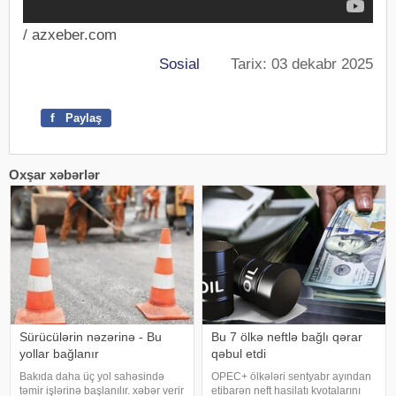
/ azxeber.com
Sosial
Tarix: 03 dekabr 2025
f
Paylaş
Oxşar xəbərlər
Sürücülərin nəzərinə - Bu
Bu 7 ölkə neftlə bağlı qərar
yollar bağlanır
qəbul etdi
Bakıda daha üç yol sahəsində
OPEC+ ölkələri sentyabr ayından
təmir işlərinə başlanılır. xəbər verir
etibarən neft hasilatı kvotalarını