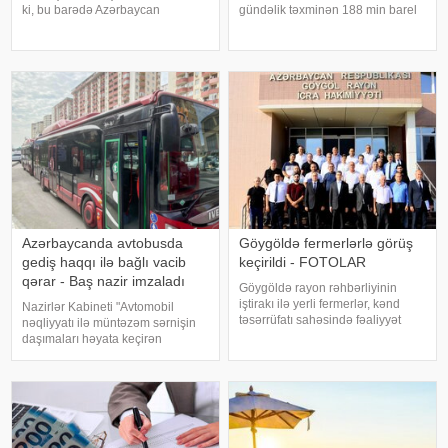
ki, bu barədə Azərbaycan
gündəlik təxminən 188 min barel
Avtomobil Yolları Dövlət Agentliyi
artırmağı təsdiqləməyi planlaşdırır.
məlumat yayıb. Aparılacaq təmir
xəbər verir ki, bundan sonra isə
işləri ilə əlaqədar aşağıdakı
hasilatın artırılması ilin sonunadək
küçələrdə nəqliyyat vasitələrini
dayandırılacaq
Azərbaycanda avtobusda
Göygöldə fermerlərlə görüş
gediş haqqı ilə bağlı vacib
keçirildi - FOTOLAR
qərar - Baş nazir imzaladı
Göygöldə rayon rəhbərliyinin
iştirakı ilə yerli fermerlər, kənd
Nazirlər Kabineti "Avtomobil
təsərrüfatı sahəsində fəaliyyət
nəqliyyatı ilə müntəzəm sərnişin
göstərən sahibkarlar, eləcə də
daşımaları həyata keçirən
aidiyyəti qurumların rəhbər və
daşıyıcılar tərəfindən məsafə
nümayəndələri ilə görüş keçirilib.
əsaslı avtomobil nəqliyyatı
xəbər verir ki, görüşdə çıxı
xidmətinin göstərilməsinə görə
ödənilən subsidiyanın
hesablanması və ödənilməs