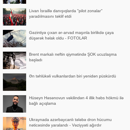
Livan İsraillə danışıqlarda "pilot zonalar"
yaradılmasını təklif etdi
Gəzintiyə çıxan ər-arvad maşınla birlikdə çaya
düşərək həlak oldu - FOTOLAR
Brent markalı neftin qiymətində ŞOK ucuzlaşma
başladı
Ən təhlükəli vulkanlardan biri yenidən püskürdü
Hüseyn Həsənovun vəkilindən 4 illik həbs hökmü ilə
bağlı açıqlama
Ukraynada azərbaycanlı tələbə dron hücumu
nəticəsində yaralandı - Vəziyyəti ağırdır