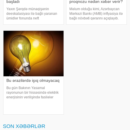
başladı
proqnozu nədən xəbər verir?
Yaxın Şərqdə münaqişənin
Məlum olduğu kimi, Azərbaycan
deeskalasiyası ilə bağlı yaranan
Mərkəzi Bankı (AMB) inflyasiya ilə
ümidlər fonunda neft
bağlı növbəti qərarını açıqlayıb.
qiymətlərində kəskin ucuzlaşma
Belə ki, AMB-nin yeni
qeydə alınıb. xəbər verir ki,
proqnozlarına əsasən,
avqustun 4-ü səhər ticarətində
Azərbaycanda illik inflyasiyanın
"Brent" markalı neftin oktyabr
2026-cı ildə 6,1 faiz, 2027-ci ildə
fyuçersini
isə 5,8 fai
Bu ərazilərdə işıq olmayacaq
Bu gün Bakının Yasamal
rayonunun bir hissəsində elektrik
enerjisinin verilişində fasilələr
olacaq. xəbər verir ki, bununla
bağlı "Azərişıq" ASC məlumat
yayıb. Bildirilib ki, elektrik
enerjisinin verilişində keyfiyyə
SON XƏBƏRLƏR