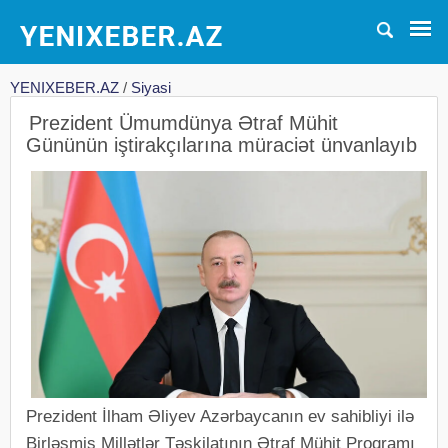
YENIXEBER.AZ
/
Siyasi
Prezident Ümumdünya Ətraf Mühit
Gününün iştirakçılarına müraciət ünvanlayıb
Prezident İlham Əliyev Azərbaycanın ev sahibliyi ilə
Birləşmiş Millətlər Təşkilatının Ətraf Mühit Proqramı