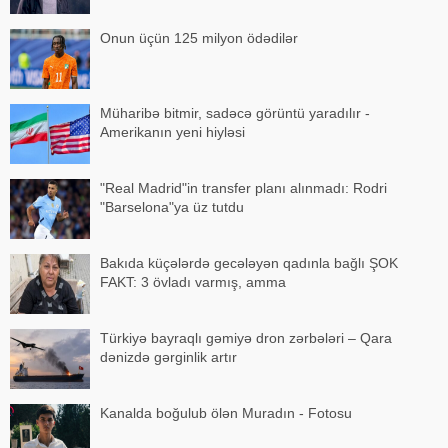
Onun üçün 125 milyon ödədilər
Müharibə bitmir, sadəcə görüntü yaradılır -
Amerikanın yeni hiyləsi
"Real Madrid"in transfer planı alınmadı: Rodri
"Barselona"ya üz tutdu
Bakıda küçələrdə gecələyən qadınla bağlı ŞOK
FAKT: 3 övladı varmış, amma
Türkiyə bayraqlı gəmiyə dron zərbələri – Qara
dənizdə gərginlik artır
Kanalda boğulub ölən Muradın - Fotosu