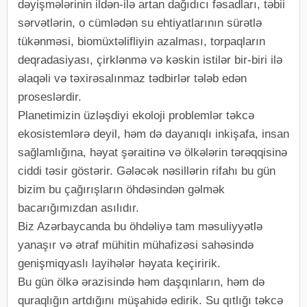
dəyişmələrinin ildən-ilə artan dağıdıcı fəsadları, təbii
sərvətlərin, o cümlədən su ehtiyatlarının sürətlə
tükənməsi, biomüxtəlifliyin azalması, torpaqların
deqradasiyası, çirklənmə və kəskin istilər bir-biri ilə
əlaqəli və təxirəsalınmaz tədbirlər tələb edən
proseslərdir.
Planetimizin üzləşdiyi ekoloji problemlər təkcə
ekosistemlərə deyil, həm də dayanıqlı inkişafa, insan
sağlamlığına, həyat şəraitinə və ölkələrin tərəqqisinə
ciddi təsir göstərir. Gələcək nəsillərin rifahı bu gün
bizim bu çağırışların öhdəsindən gəlmək
bacarığımızdan asılıdır.
Biz Azərbaycanda bu öhdəliyə tam məsuliyyətlə
yanaşır və ətraf mühitin mühafizəsi sahəsində
genişmiqyaslı layihələr həyata keçiririk.
Bu gün ölkə ərazisində həm daşqınların, həm də
quraqlığın artdığını müşahidə edirik. Su qıtlığı təkcə