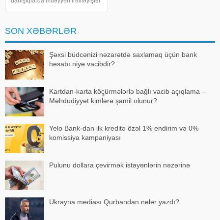
danışıqlarda müəyyən irəliləyişlər
əldə olunub, lakin hələ ki yekun
razılaşma imzalanmayıb. Bu
barədə ABŞ dövlət katibi Marko
SON XƏBƏRLƏR
Rubio açıqlama verib. xəbər verir
ki
Şəxsi büdcənizi nəzarətdə saxlamaq üçün bank
hesabı niyə vacibdir?
Kartdan-karta köçürmələrlə bağlı vacib açıqlama –
Məhdudiyyət kimlərə şamil olunur?
Yelo Bank-dan ilk kreditə özəl 1% endirim və 0%
komissiya kampaniyası
Pulunu dollara çevirmək istəyənlərin nəzərinə
Ukrayna mediası Qurbandan nələr yazdı?