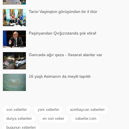
Tarixi Vaşinqton görüşündən bir il ötür
Paşinyandan Qırğızıstanda şok etiraf
Gəncədə ağır qəza - Xəsarət alanlar var
16 yaşlı Asimanın da meyiti tapıldı
son xeberler
yeni xeberler
azerbaycan xeberleri
dunya xeberleri
en son xeber
xəbərlər.com
bugunun xeberleri