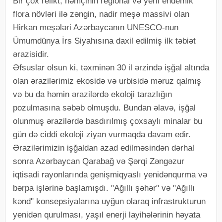
Bir çox relikt, həmçinin regional və yerli endemik
flora növləri ilə zəngin, nadir meşə massivi olan
Hirkan meşələri Azərbaycanın UNESCO-nun
Ümumdünya İrs Siyahısına daxil edilmiş ilk təbiət
ərazisidir.
Əfsuslar olsun ki, təxminən 30 il ərzində işğal altında
olan ərazilərimiz ekosidə və urbisidə məruz qalmış
və bu da həmin ərazilərdə ekoloji tarazlığın
pozulmasına səbəb olmuşdu. Bundan əlavə, işğal
olunmuş ərazilərdə basdırılmış çoxsaylı minalar bu
gün də ciddi ekoloji ziyan vurmaqda davam edir.
Ərazilərimizin işğaldan azad edilməsindən dərhal
sonra Azərbaycan Qarabağ və Şərqi Zəngəzur
iqtisadi rayonlarında genişmiqyaslı yenidənqurma və
bərpa işlərinə başlamışdı. "Ağıllı şəhər" və "Ağıllı
kənd" konsepsiyalarına uyğun olaraq infrastrukturun
yenidən qurulması, yaşıl enerji layihələrinin həyata