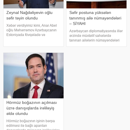
Zeynal Nağdəliyevin oğlu
Səfir postuna yüksələn
səfir təyin olundu
tanınmış ailə nümayəndələri
– SİYAHI
Xəbər verdiyimiz kimi, Anar Abel
oğlu Məhərrəmov Azərbaycanın
Azərbaycan diplomatiyasında illər
Estoniyada fövqəladə və
ərzində müxtəlif sahələrdə
səlahiyyətli səfiri vəzifəsindən geri
tanınan ailələrin nümayəndələri
çağırılıb. Dövlət başçısının
mühüm vəzifələrdə təmsil
Sərəncamı ilə Nemət Zeynal oğlu
olunub. . Onların sırasında dövlət
Nağdəliyev Azərbaycanın
xadimlərinin, alimlərin, ədəbiyyat
Estoniyada fövqəlad
və incəsənət nümayəndələrinin
övladlar
Hörmüz boğazının açılması
üzrə danışıqlarda irəliləyiş
əldə olundu
Hörmüz boğazının işinin bərpa
edilməsi ilə bağlı aparılan