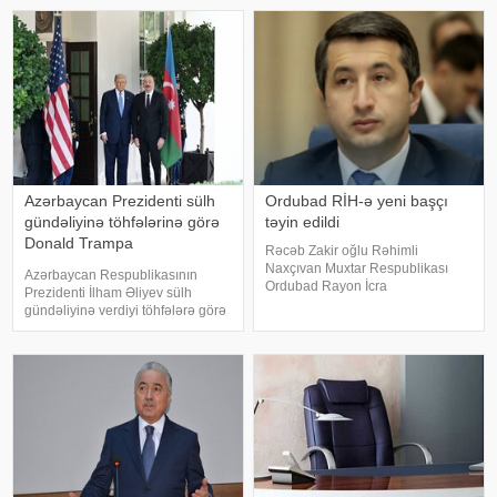
bununla bağlı Sərəncam
avqustun 8-də Vaşinqtonda
imzalayıb. Prezidenti
keçirilmi
Azərbaycan Prezidenti sülh
Ordubad RİH-ə yeni başçı
gündəliyinə töhfələrinə görə
təyin edildi
Donald Trampa
Rəcəb Zakir oğlu Rəhimli
minnətdarlığını bildirib
Naxçıvan Muxtar Respublikası
Azərbaycan Respublikasının
Ordubad Rayon İcra
Prezidenti İlham Əliyev sülh
Hakimiyyətinin başçısı
gündəliyinə verdiyi töhfələrə görə
vəzifəsindən azad edilib. xəbər
Amerika Birləşmiş Ştatlarının
verir ki, bununla bağlı Azərbaycan
Prezidenti Donald Trampa
Prezidenti İlham Əliyev Sərəncam
minnətdarlığını bildirib. xəbər verir
imzalayıb. Dövlət başçısını
ki, Prezidenti İlham Əliyev bu
barəd