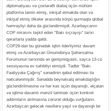
diplomatiyası və çoxtərəfli dialoq üçün mühüm
platforma təmin etmiş, inkişaf etməkdə olan və
inkişaf etmiş ölkələr arasında körpü qurmaqla qlobal
həmrəyliyi daha da gücləndirmişdi. Azərbaycanın
COP mirasını təşkil edən "Bakı sıçrayışı" tarixi
qərarlarla yadda qaldı.
COP29-dan bu günədək iqlim liderliyimiz davam
etmiş və Azərbaycan Ümumdünya Şəhərsalma
Forumunun tarixində ən genişmiqyaslı, sayca 13-cü
sessiyasına ev sahibliyi etmişdi. Tədbir "Bakı
Fəaliyyətə Çağırış" sənədinin qəbul edilməsi ilə
nəticələnmişdir. Sənəddə beynəlxalq əməkdaşlığın
gücləndirilməsinə və hər kəs üçün dayanıqlı, əlçatan
və iqlimə davamlı mənzil təminatı üçün konkret
addımların atılmasına zərurət olduğu vurğulanır.
Azərbaycan gələcək nəsillərə yaşıl və dayanıqlı bir