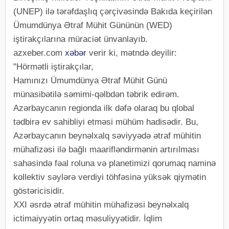
(UNEP) ilə tərəfdaşlıq çərçivəsində Bakıda keçirilən
Ümumdünya Ətraf Mühit Gününün (WED)
iştirakçılarına müraciət ünvanlayıb.
azxeber.com
xəbər
verir ki, mətndə deyilir:
"Hörmətli iştirakçılar,
Hamınızı Ümumdünya Ətraf Mühit Günü
münasibətilə səmimi-qəlbdən təbrik edirəm.
Azərbaycanın regionda ilk dəfə olaraq bu qlobal
tədbirə ev sahibliyi etməsi mühüm hadisədir. Bu,
Azərbaycanın beynəlxalq səviyyədə ətraf mühitin
mühafizəsi ilə bağlı maarifləndirmənin artırılması
sahəsində fəal roluna və planetimizi qorumaq naminə
kollektiv səylərə verdiyi töhfəsinə yüksək qiymətin
göstəricisidir.
XXI əsrdə ətraf mühitin mühafizəsi beynəlxalq
ictimaiyyətin ortaq məsuliyyətidir. İqlim