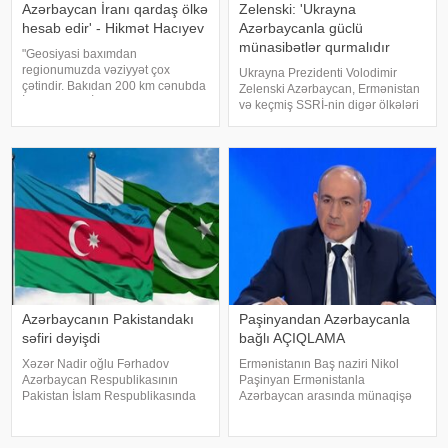
Azərbaycan İranı qardaş ölkə
Zelenski: 'Ukrayna
hesab edir' - Hikmət Hacıyev
Azərbaycanla güclü
münasibətlər qurmalıdır
"Geosiyasi baxımdan
regionumuzda vəziyyət çox
Ukrayna Prezidenti Volodimir
çətindir. Bakıdan 200 km cənubda
Zelenski Azərbaycan, Ermənistan
İran, ABŞ və İsrail arasında
və keçmiş SSRİ-nin digər ölkələri
müharibə gedir. 200 km şimalda
ilə güclü münasibətlər qurmaq
isə Rusiya-Ukrayna müharibəsi
niyyətində olduğunu bəyan edib.
davam edir". APA-ya istinadən
xəbər verir ki, bu barədə o,
xəbər veri
"Telegram" kanalında yazıb
Azərbaycanın Pakistandakı
Paşinyandan Azərbaycanla
səfiri dəyişdi
bağlı AÇIQLAMA
Xəzər Nadir oğlu Fərhadov
Ermənistanın Baş naziri Nikol
Azərbaycan Respublikasının
Paşinyan Ermənistanla
Pakistan İslam Respublikasında
Azərbaycan arasında münaqişə
fövqəladə və səlahiyyətli səfiri
səhifəsinin bağlandığını və sülhün
vəzifəsindən geri çağırılıb. xəbər
bərqərar olduğunu bildirib. xəbər
verir ki, Prezident İlham Əliyev
verir ki, Paşinyan bunu 2025-ci il