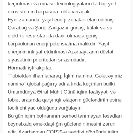
keçirilməsi və müasir texnologiyaların tətbiqi yerli
ekosistemin bərpasına töhfə verəcək.
Eyni zamanda, yaşıl enerji zonaları elan edilmiş
Qarabağ və Şərqi Zəngəzur günəş, külək və su
elektrik resursları da daxil olmaqla geniş
bərpaolunan enerji potensialına malikdir. Yaşıl
enerjinin inkişaf etdirilməsi Azərbaycanın dövlət
siyasətinin prioritetləri sırasındadır.
Hörmətli iştirakçılar,
"Təbiətdən ilhamlanaraq. İqlim naminə. Gələcəyimiz
naminə" qlobal çağırış adı altında keçirilən builki
Ümumdünya Ətraf Mühit Günü iqlim fəaliyyəti və
təbiət arasında qarşılıqlı əlaqənin gücləndirilməsinə
təcili ehtiyac olduğunu vurğulayır.
Bu gün iqlim böhranının sərhəd tanımayan fəsadları
beynəlxalq əməkdaşlığın gücləndirilməsini zəruri
edir. Azərbaycan COP29-a sədrliyi dövründə iqlim