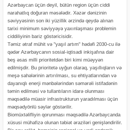
Azərbaycan üçün deyil, bütün region üçün ciddi
narahatlıq doğuran məsələdir. Xəzər dənizinin
səviyyəsinin son iki yüzillik ərzində qeydə alınan
tarixi minimum səviyyəyə yaxınlaşması problemin
ciddiliyinin bariz göstəricisidir.
Təmiz ətraf mühit və "yaşıl artım" hədəfi 2030-cu ilə
qədər Azərbaycanın sosial-iqtisadi inkişafına dair
beş əsas milli prioritetdən biri kimi müəyyən
edilmişdir. Bu prioritetə uyğun olaraq, yaşıllıqların və
meşə sahələrinin artırılması, su ehtiyatlarından və
dayanıqlı enerji mənbələrindən səmərəli istifadənin
təmin edilməsi və tullantıların idarə olunması
məqsədilə müasir infrastrukturun yaradılması üçün
məqsədyönlü səylər göstərilir.
Biomüxtəlifliyin qorunması məqsədilə Azərbaycanda
xüsusi mühafizə olunan təbiət əraziləri genişləndirilir.