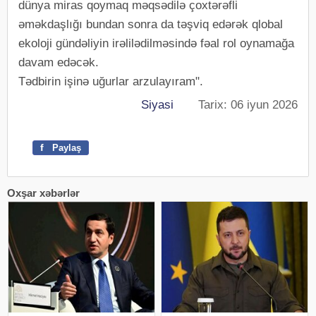
dünya miras qoymaq məqsədilə çoxtərəfli
əməkdaşlığı bundan sonra da təşviq edərək qlobal
ekoloji gündəliyin irəlilədilməsində fəal rol oynamağa
davam edəcək.
Tədbirin işinə uğurlar arzulayıram".
Siyasi
Tarix: 06 iyun 2026
f
Paylaş
Oxşar xəbərlər