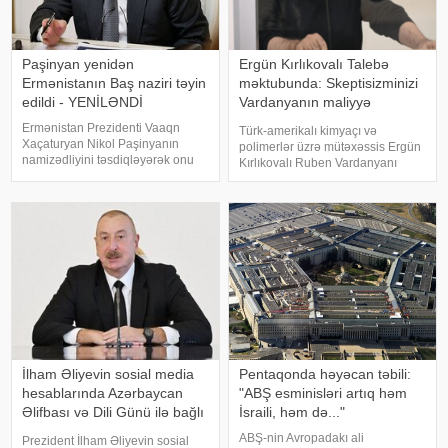
Paşinyan yenidən
Ergün Kırlıkovalı Talebə
Ermənistanın Baş naziri təyin
məktubunda: Skeptisizminizi
edildi - YENİLƏNDİ
Vardanyanın maliyyə
şəbəkəsinə yönəldin
Ermənistan Prezidenti Vaaqn
Türk-amerikalı kimyaçı və
Xaçaturyan Nikol Paşinyanın
polimerlər üzrə mütəxəssis Ergün
namizədliyini təsdiqləyərək onu
Kırlıkovalı Ruben Vardanyanı
yenidən baş nazir təyin edib.
dəstəkləməsi və mühazirə
xəbər verir ki, bu barədə
oxumaq üçün Bakıya gəlməkdən
Ermənistan Prezidentinin rəsmi
imtina etməsi ilə əlaqədar
saytında dərc olunan fərmanda
amerikalı risk tədqiqatçısı və
bildirilib. Sənədd
esseist Nassim Nikola
İlham Əliyevin sosial media
Pentaqonda həyəcan təbili:
hesablarında Azərbaycan
"ABŞ esminisləri artıq həm
Əlifbası və Dili Günü ilə bağlı
İsraili, həm də..."
paylaşım
ABŞ-nin Avropadakı ali
Prezident İlham Əliyevin sosial