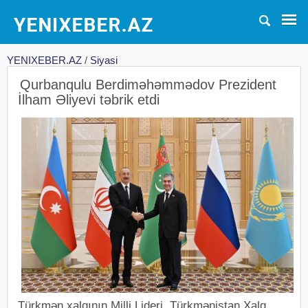
YENIXEBER.AZ
/
Siyasi
Qurbanqulu Berdiməhəmmədov Prezident
İlham Əliyevi təbrik etdi
Türkmən xalqının Milli Lideri, Türkmənistan Xalq