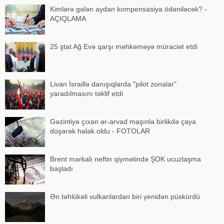
Kimlərə gələn aydan kompensasiya ödəniləcək? -
AÇIQLAMA
25 ştat Ağ Evə qarşı məhkəməyə müraciət etdi
Livan İsraillə danışıqlarda "pilot zonalar"
yaradılmasını təklif etdi
Gəzintiyə çıxan ər-arvad maşınla birlikdə çaya
düşərək həlak oldu - FOTOLAR
Brent markalı neftin qiymətində ŞOK ucuzlaşma
başladı
Ən təhlükəli vulkanlardan biri yenidən püskürdü