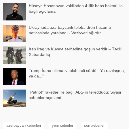
Hüseyn Həsənovun vəkilindən 4 illik həbs hökmü ilə
bağlı açıqlama
Ukraynada azərbaycanlı tələbə dron hücumu
nəticəsində yaralandı - Vəziyyəti ağırdır
İran İraq və Küveyt sərhədinə qoşun yeridir – Təcili
Xəbərdarlıq
Tramp İrana ultimativ tələb irəli sürdü: "Ya razılaşma,
ya da..."
"Patriot" raketləri ilə bağlı ABŞ-ın tərəddüdü: Siyasi
səbəblər açıqlandı
azerbaycan xeberleri
yeni xeberler
son xeberler