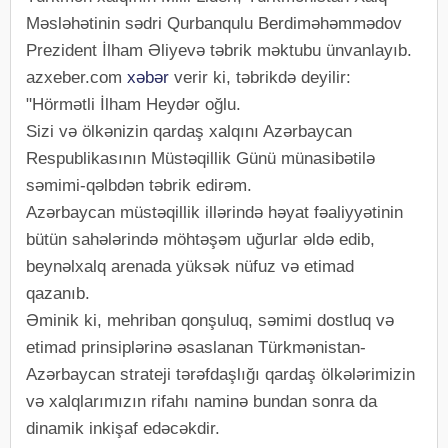
Məsləhətinin sədri Qurbanqulu Berdiməhəmmədov
Prezident İlham Əliyevə təbrik məktubu ünvanlayıb.
azxeber.com
xəbər
verir ki, təbrikdə deyilir:
"Hörmətli İlham Heydər oğlu.
Sizi və ölkənizin qardaş xalqını Azərbaycan
Respublikasının Müstəqillik Günü münasibətilə
səmimi-qəlbdən təbrik edirəm.
Azərbaycan müstəqillik illərində həyat fəaliyyətinin
bütün sahələrində möhtəşəm uğurlar əldə edib,
beynəlxalq arenada yüksək nüfuz və etimad
qazanıb.
Əminik ki, mehriban qonşuluq, səmimi dostluq və
etimad prinsiplərinə əsaslanan Türkmənistan-
Azərbaycan strateji tərəfdaşlığı qardaş ölkələrimizin
və xalqlarımızın rifahı naminə bundan sonra da
dinamik inkişaf edəcəkdir.