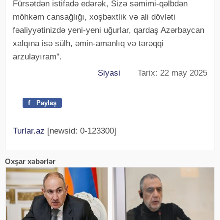
Fürsətdən istifadə edərək, Sizə səmimi-qəlbdən
möhkəm cansağlığı, xoşbəxtlik və ali dövləti
fəaliyyətinizdə yeni-yeni uğurlar, qardaş Azərbaycan
xalqına isə sülh, əmin-amanlıq və tərəqqi
arzulayıram".
Siyasi
Tarix: 22 may 2025
f
Paylaş
Turlar.az
[newsid: 0-123300]
Oxşar xəbərlər