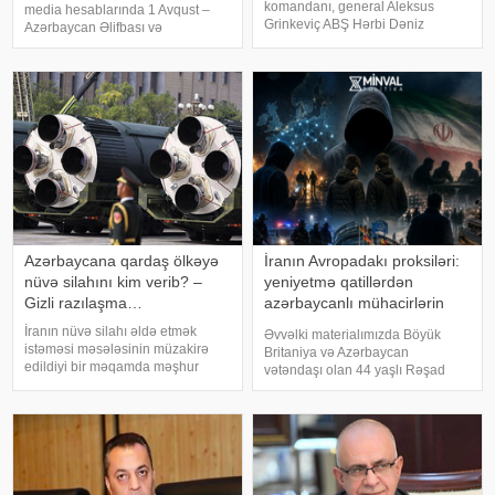
komandanı, general Aleksus
media hesablarında 1 Avqust –
Grinkeviç ABŞ Hərbi Dəniz
Azərbaycan Əlifbası və
Qüvvələrinin esminislərinin
Azərbaycan Dili Günü ilə bağlı
çatışmazlığı ilə bağlı Pentaqona
paylaşım edilib. xəbər verir ki,
xəbərdarlıq ünvanlayıb.
paylaşımda deyilir:. "Bu gün 50
KONKRET.azxəbər verir ki, onun
milyondan çox insan üçün
sözlərinə görə, mövcud resursla
Azərbayca
Azərbaycana qardaş ölkəyə
İranın Avropadakı proksiləri:
nüvə silahını kim verib? –
yeniyetmə qatillərdən
Gizli razılaşma…
azərbaycanlı mühacirlərin
"yatan hüceyrələri"nə qədər
İranın nüvə silahı əldə etmək
Əvvəlki materialımızda Böyük
istəməsi məsələsinin müzakirə
Britaniya və Azərbaycan
edildiyi bir məqamda məşhur
vətəndaşı olan 44 yaşlı Rəşad
iddia yenidən gündəmə gəlib.
Sultanovun işi barədə ətraflı
Bildirilir ki, Səudiyyə Ərəbistanının
yazmışdıq. O, Kiprdə Böyük
mərhum kralı Faysal ibn
Britaniyanın Akrotiri hərbi
Əbdüləziz Əl Səud Pakistanın
bazasına qanunsuz daxil
nüvə silahı proqramın
olmaqda və İran İslam İnqilab