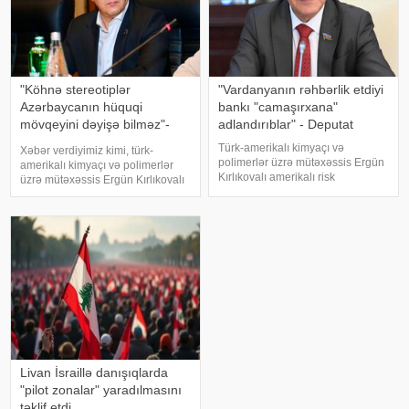
"Köhnə stereotiplər
"Vardanyanın rəhbərlik etdiyi
Azərbaycanın hüquqi
bankı "camaşırxana"
mövqeyini dəyişə bilməz"-
adlandırıblar" - Deputat
Deputat
Türk-amerikalı kimyaçı və
Xəbər verdiyimiz kimi, türk-
polimerlər üzrə mütəxəssis Ergün
amerikalı kimyaçı və polimerlər
Kırlıkovalı amerikalı risk
üzrə mütəxəssis Ergün Kırlıkovalı
tədqiqatçısı Nassim Nikolas
Ruben Vardanyanı dəstəkləməsi
Talebə açıq məktub
və mühazirə oxumaq üçün Bakıya
ünvanlayaraq, onun Ruben
gəlməkdən imtina etməsi ilə
Vardanyanı dəstəkləməsini və
əlaqədar amerikalı risk
Vardanyan həbsdə olduğu
tədqiqatçısı v
müddətdə Bakıd
Livan İsraillə danışıqlarda
"pilot zonalar" yaradılmasını
təklif etdi