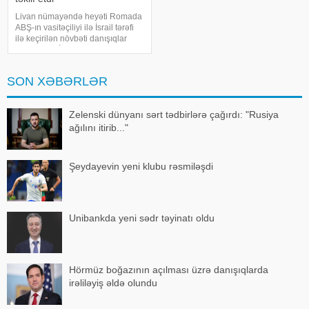
Livan nümayəndə heyəti Romada
ABŞ-ın vasitəçiliyi ilə İsrail tərəfi
ilə keçirilən növbəti danışıqlar
raundunda İsrail qüvvələrinin
çıxarılacağı yeni "pilot zonalar"ın
yaradılmasını müzakirəyə təklif
SON XƏBƏRLƏR
edib. Bu barəd
Zelenski dünyanı sərt tədbirlərə çağırdı: "Rusiya
ağılını itirib..."
Şeydayevin yeni klubu rəsmiləşdi
Unibankda yeni sədr təyinatı oldu
Hörmüz boğazının açılması üzrə danışıqlarda
irəliləyiş əldə olundu