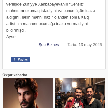
verilişdə Zülfiyyə Xanbabayevanın "Sənsiz"
mahnısını oxumaq istədiyini və bunun üçün icazə
aldığını, lakin mahnı hazır olandan sonra Xalq
artistinin mahnını oxumağa icazə vermədiyini
bildirmişdi.
Aysel
Şou Biznes
Tarix: 13 may 2026
f
Paylaş
Oxşar xəbərlər