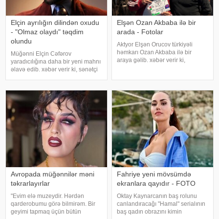
Elçin ayrılığın dilindən oxudu
Elşən Ozan Akbaba ilə bir
- "Olmaz olaydı" təqdim
arada - Fotolar
olundu
Aktyor Elşən Orucov türkiyəli
həmkarı Ozan Akbaba ilə bir
Müğənni Elçin Cəfərov
araya gəlib. xəbər verir ki,
yaradıcılığına daha bir yeni mahnı
sənətçilər "Çırak 2" serialının
əlavə edib. xəbər verir ki, sənətçi
çəkiliş meydançasında
bu dəfə "Olmaz olaydı" adlı
görüşüblər. Ekran işində rol alan
mahnısını dinləyicilərin ixtiyarına
Elşən layihənin birinci hissəsində
verib. . Bəstənin sözləri Rafael
d
Şabanova, musiqisi is
Avropada müğənnilər məni
Fahriye yeni mövsümdə
təkrarlayırlar
ekranlara qayıdır - FOTO
"Evim elə muzeydir. Hərdən
Oktay Kaynarcanın baş rolunu
qarderobumu görə bilmirəm. Bir
canlandıracağı "Hamal" serialının
geyimi tapmaq üçün bütün
baş qadın obrazını kimin