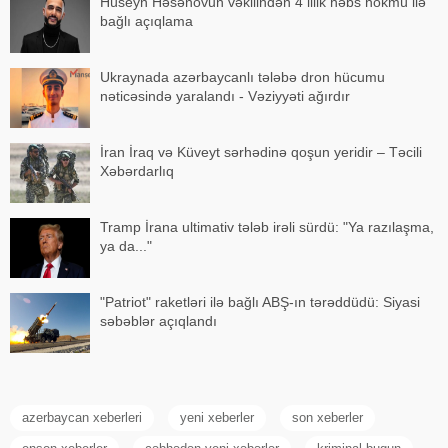
Hüseyn Həsənovun vəkilindən 4 illik həbs hökmü ilə
bağlı açıqlama
Ukraynada azərbaycanlı tələbə dron hücumu
nəticəsində yaralandı - Vəziyyəti ağırdır
İran İraq və Küveyt sərhədinə qoşun yeridir – Təcili
Xəbərdarlıq
Tramp İrana ultimativ tələb irəli sürdü: "Ya razılaşma,
ya da..."
"Patriot" raketləri ilə bağlı ABŞ-ın tərəddüdü: Siyasi
səbəblər açıqlandı
azerbaycan xeberleri
yeni xeberler
son xeberler