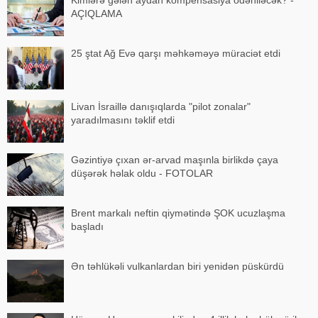
AÇIQLAMA
25 ştat Ağ Evə qarşı məhkəməyə müraciət etdi
Livan İsraillə danışıqlarda "pilot zonalar"
yaradılmasını təklif etdi
Gəzintiyə çıxan ər-arvad maşınla birlikdə çaya
düşərək həlak oldu - FOTOLAR
Brent markalı neftin qiymətində ŞOK ucuzlaşma
başladı
Ən təhlükəli vulkanlardan biri yenidən püskürdü