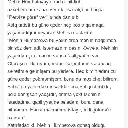
Mehin Hümbətovaya iradını bildirib.
azxeber.com
xəbər
verir ki, sənətçi bu haqda
"Pərvizə görə" verilişində danışıb.
Xalq artisti bu günə qədər heç kəslə qalmaqal
yaşamadığını deyərək Mehinə səslənib:
"Mehin Hümbətova bu yaxınlarda mənim haqqımda
bir söz demişdi, istəməzdim desin. Əvvəla, Mehinin
yaşından çox mənim səhnə fəaliyyətim var.
Oturuşum-duruşum, mahnı seçimlərim və ancaq
sənətimlə gəlmişəm bu yerlərə. Heç kimin adını bu
günə qədər çəkməmişəm, bunu da məsləhət bilirəm.
Bəlkə də yanındakı insanklar ona yol göstərib ki,
belə danışsan yaxşıdır, amma yox! Mehinin
istedadına, qabiliyyətinə bələdəm, bunu dana
bilmərəm. Hansı mahnımmı istəyir, indi götürsün
oxusun".
Xatırladaq ki, Mehin Hümbətova qonaq olduğu