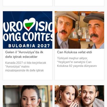
qutuları, qarderobu boşaltmalı
oynayacağı məlum olub. xəbər
oluram. Evim aksessuarlarla da
verir ki, yeni yayım mövsümündə
doludur". axşam.az-a istinadən
"ATV" kanalında nümayiş
bildirir ki, bu sözləri Əməkdar artis
olunacaq serialın baş qadı
Gələn il "Avroviziya"da ilk
Can Kolukısa vəfat etdi
dəfə iştirak edəcəklər
Türkiyəli məşhur aktyor,
"Yeşilçam"ın sənətçisi Can
Kanada 2027-ci ildə keçiriləcək
Kolukısa 92 yaşında dünyasını
"Avroviziya" mahnı
dəyişib. xəbər verir ki, bu haqda
müsabiqəsində ilk dəfə iştirak
Türkiyə KİV məlumat yayıb. Aktyor
edəcək. xəbər verir ki, bu barədə
"Kapıcılar Kralı", "Züğürt Ağa",
"Avroviziya"nın rəsmi saytı
"Selamsı
məlumat yayıb. Bildirilib ki,
Kanada 2015-ci ildə yarışmay