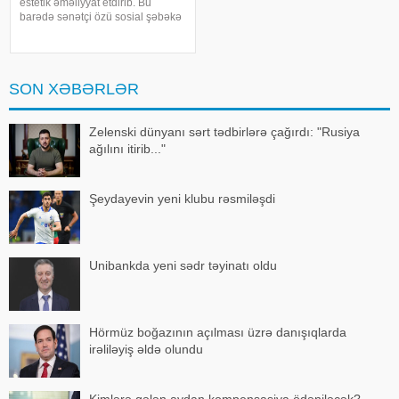
estetik əməliyyat etdirib. Bu
barədə sənətçi özü sosial şəbəkə
hesabında məlumat verib. 74 yaşlı
ifaçı əməliyyatdan sonra
paylaşdığı fotoya bunları qeyd
edib:. "Hörmətli izləyicilərim
SON XƏBƏRLƏR
Zelenski dünyanı sərt tədbirlərə çağırdı: "Rusiya
ağılını itirib..."
Şeydayevin yeni klubu rəsmiləşdi
Unibankda yeni sədr təyinatı oldu
Hörmüz boğazının açılması üzrə danışıqlarda
irəliləyiş əldə olundu
Kimlərə gələn aydan kompensasiya ödəniləcək? -