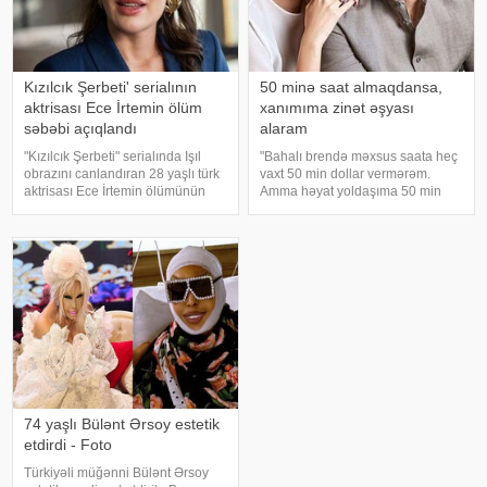
Kızılcık Şerbeti' serialının
50 minə saat almaqdansa,
aktrisası Ece İrtemin ölüm
xanımıma zinət əşyası
səbəbi açıqlandı
alaram
"Kızılcık Şerbeti" serialında Işıl
"Bahalı brendə məxsus saata heç
obrazını canlandıran 28 yaşlı türk
vaxt 50 min dollar vermərəm.
aktrisası Ece İrtemin ölümünün
Amma həyat yoldaşıma 50 min
rəsmi səbəbi məlum olub. Bu
dollara zinət əşyası almaq mənim
barədə Demirören Haber Ajansı
üçün asandır". Axşam.az-a
(DHA) Türkiyə Məhkəmə-Tibb
istinadən xəbər verir ki, bu sözləri
İnstitutunun rəyinə istinadə
Xalq artisti Emin Ağalaro
74 yaşlı Bülənt Ərsoy estetik
etdirdi - Foto
Türkiyəli müğənni Bülənt Ərsoy