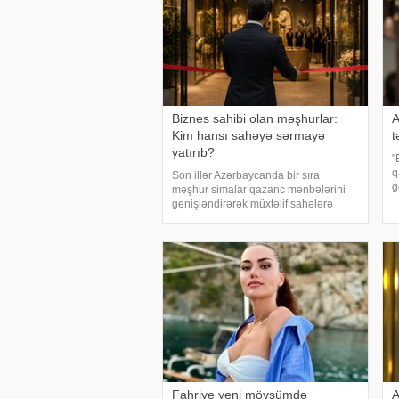
Biznes sahibi olan məşhurlar:
A
Kim hansı sahəyə sərmayə
t
yatırıb?
"
q
Son illər Azərbaycanda bir sıra
g
məşhur simalar qazanc mənbələrini
q
genişləndirərək müxtəlif sahələrə
a
sərmayə yatırırlar. Onların arasında
a
restoran, kafe, geyim, gözəllik və qida
Ə
sektorunda fəaliyyət göstərən, öz
adları il
Fahriye yeni mövsümdə
A