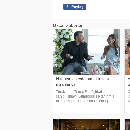
f
Paylaş
Oxşar xəbərlər
Hudutsuz sevda'nın aktrisası
A
nişanlandı
q
Türkiyənin "Sureç Film" şirkətinin
X
sahibi İsmayıl Gündoğdu ilə tanınmış
R
aktrisa Zəhra Yılmaz ailə qurmaq
x
yolunda ilk addımı ataraq
K
nişanlanıblar. . Cütlüyün nişan
p
mərasimində incəsənət aləmindən
m
tanınmış simala
s