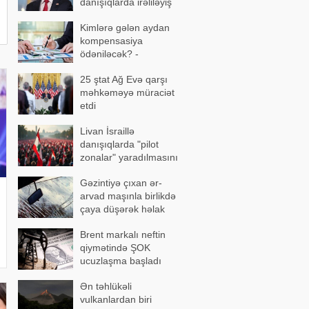
danışıqlarda irəliləyiş
əldə olundu
Kimlərə gələn aydan
kompensasiya
ödəniləcək? -
AÇIQLAMA
25 ştat Ağ Evə qarşı
məhkəməyə müraciət
etdi
Livan İsraillə
danışıqlarda "pilot
zonalar" yaradılmasını
təklif etdi
Gəzintiyə çıxan ər-
arvad maşınla birlikdə
çaya düşərək həlak
oldu - FOTOLAR
Brent markalı neftin
qiymətində ŞOK
ucuzlaşma başladı
Ən təhlükəli
vulkanlardan biri