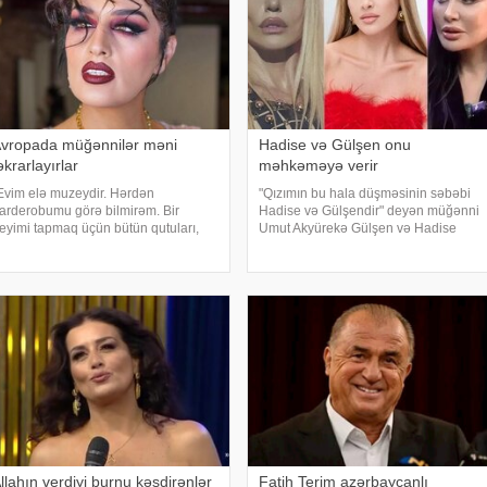
vropada müğənnilər məni
Hadise və Gülşen onu
əkrarlayırlar
məhkəməyə verir
Evim elə muzeydir. Hərdən
"Qızımın bu hala düşməsinin səbəbi
arderobumu görə bilmirəm. Bir
Hadise və Gülşendir" deyən müğənni
eyimi tapmaq üçün bütün qutuları,
Umut Akyürekə Gülşen və Hadise
arderobu boşaltmalı oluram. Evim
məhkəmə iddiası qaldırıblar. Hadise
ksessuarlarla da doludur". axşam.az-
və Gülşeni hədəf alan açıqlamalarını
 istinadən bildirir ki, bu sözləri
davam etdirən Akyürek "Mən Hadisən
məkdar artis
llahın verdiyi burnu kəsdirənlər
Fatih Terim azərbaycanlı