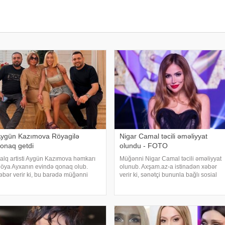
ygün Kazımova Röyagilə
Nigar Camal təcili əməliyyat
onaq getdi
olundu - FOTO
alq artisti Aygün Kazımova həmkarı
Müğənni Nigar Camal təcili əməliyyat
öya Ayxanın evində qonaq olub.
olunub. Axşam.az-a istinadən xəbər
əbər verir ki, bu barədə müğənni
verir ki, sənətçi bununla bağlı sosial
azım Can instaqram hesabında
şəbəkə hesabında paylaşım edib. O,
aylaşım edib. Görüntülər qısa
hazırda reabilitasiya prosesində
üddətdə izləyicilərin marağına
olduğunu bildirib:. "Bu gün
əbəb olub
gözlənilmədə