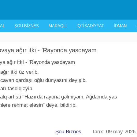
AL
ŞOU BIZNES
MARAQLI
İQTISADIYYAT
İDMAN
vaya ağır itki - 'Rayonda yasdayam
ır itki üz verib.
 cavan qardaşı oğlu dünyasını dəyişib.
tı təsdiqləyib.
lq artisti "Hazırda rayona gəlmişəm, Ağdamda yas
ərə rəhmət eləsin" deyə, bildirib.
Şou Biznes
Tarix: 09 may 2026