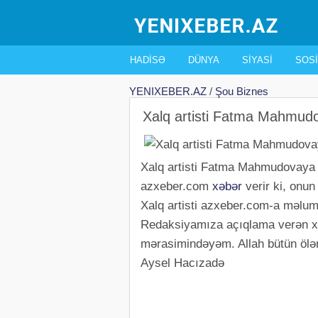
HADISƏ
DÜNYA
SIYASI
SOSI
YENIXEBER.AZ
/
Şou Biznes
Xalq artisti Fatma Mahmudo
Xalq artisti Fatma Mahmudovaya ağ
azxeber.com
xəbər
verir ki, onun
Xalq artisti azxeber.com-a məluma
Redaksiyamıza açıqlama verən xa
mərasimindəyəm. Allah bütün ölənl
Aysel Hacızadə