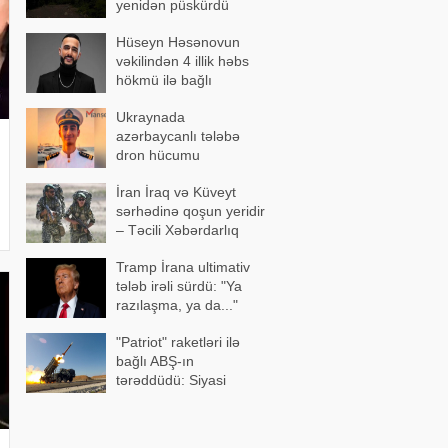
yenidən püskürdü
Hüseyn Həsənovun
vəkilindən 4 illik həbs
hökmü ilə bağlı
açıqlama
Ukraynada
azərbaycanlı tələbə
dron hücumu
nəticəsində yaralandı -
İran İraq və Küveyt
Vəziyyəti ağırdır
sərhədinə qoşun yeridir
– Təcili Xəbərdarlıq
Tramp İrana ultimativ
tələb irəli sürdü: "Ya
razılaşma, ya da..."
"Patriot" raketləri ilə
bağlı ABŞ-ın
tərəddüdü: Siyasi
səbəblər açıqlandı