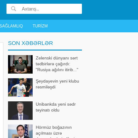
SAĞLAMLIQ
TURIZM
SON XƏBƏRLƏR
Zelenski dünyanı sərt
tədbirlərə çağırdı:
"Rusiya ağılını itirib..."
Şeydayevin yeni klubu
rəsmiləşdi
Unibankda yeni sədr
təyinatı oldu
Hörmüz boğazının
açılması üzrə