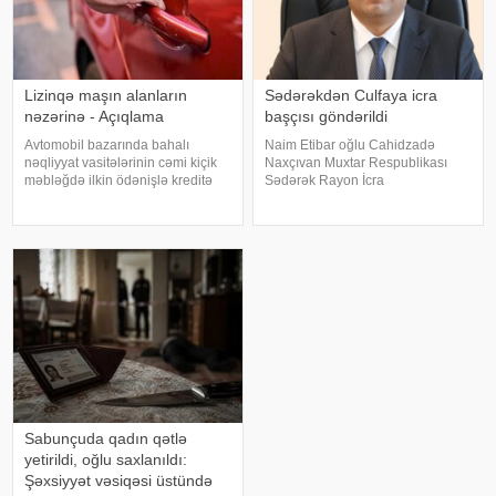
Lizinqə maşın alanların
Sədərəkdən Culfaya icra
nəzərinə - Açıqlama
başçısı göndərildi
Avtomobil bazarında bahalı
Naim Etibar oğlu Cahidzadə
nəqliyyat vasitələrinin cəmi kiçik
Naxçıvan Muxtar Respublikası
məbləğdə ilkin ödənişlə kreditə
Sədərək Rayon İcra
təklif edilməsi halları artıb. Bu cür
Hakimiyyətinin başçısı
kampaniyalar alıcılar üçün
vəzifəsindən azad edilib. xəbər
cəlbedici görünsə də, müqavilə
verir ki, bununla bağlı Prezident
şərtləri və ümumi kredit yükü il
İlham Əliyev Sərəncam imzalayıb.
Dövlət başçısının digə
Sabunçuda qadın qətlə
yetirildi, oğlu saxlanıldı:
Şəxsiyyət vəsiqəsi üstündə