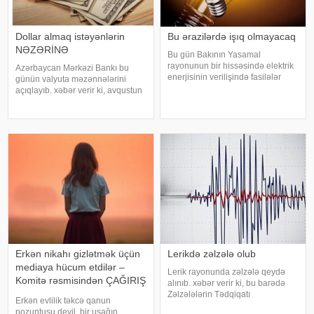
Dollar almaq istəyənlərin
Bu ərazilərdə işıq olmayacaq
NƏZƏRİNƏ
Bu gün Bakının Yasamal
rayonunun bir hissəsində elektrik
Azərbaycan Mərkəzi Bankı bu
enerjisinin verilişində fasilələr
günün valyuta məzənnələrini
olacaq. xəbər verir ki, bununla
açıqlayıb. xəbər verir ki, avqustun
bağlı "Azərişıq" ASC məlumat
5-də ABŞ dollarının məzənnəsi
yayıb. Bildirilib ki, elektrik
dəyişməyərək 1,700 manat,
enerjisinin verilişində keyfiyyə
Türkiyə lirəsi isə 0,0357 manat
təşkil edib. Öz növbəsində,
Rusiyanın 10
Erkən nikahı gizlətmək üçün
Lerikdə zəlzələ olub
mediaya hücum etdilər –
Lerik rayonunda zəlzələ qeydə
Komitə rəsmisindən ÇAĞIRIŞ
alınıb. xəbər verir ki, bu barədə
- FOTO
Zəlzələlərin Tədqiqatı
Erkən evlilik təkcə qanun
Bürosundan bildirilib. Zəlzələ yerli
pozuntusu deyil, bir uşağın