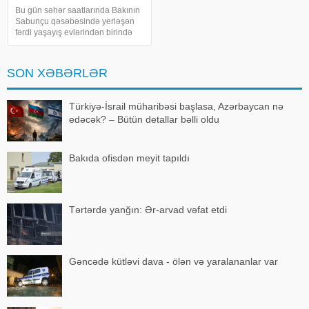
başlayan mübahisənin
Bu gün səhər saatlarında Bakının
TƏFƏRRÜATI
Sabunçu qəsəbəsində yerləşən
fərdi yaşayış evlərindən birində
baş verən qətl hadisəsinin bəzi
təfərrüatı məlum olub. "Teleqraf"a
istinadla xəbər verir ki, İddialara
SON XƏBƏRLƏR
görə, 54 yaşl
Türkiyə-İsrail müharibəsi başlasa, Azərbaycan nə
edəcək? – Bütün detallar bəlli oldu
Bakıda ofisdən meyit tapıldı
Tərtərdə yanğın: Ər-arvad vəfat etdi
Gəncədə kütləvi dava - ölən və yaralananlar var