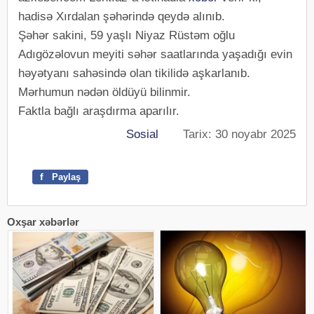
hadisə Xırdalan şəhərində qeydə alınıb.
Şəhər sakini, 59 yaşlı Niyaz Rüstəm oğlu
Adıgözəlovun meyiti səhər saatlarında yaşadığı evin
həyətyanı sahəsində olan tikilidə aşkarlanıb.
Mərhumun nədən öldüyü bilinmir.
Faktla bağlı araşdırma aparılır.
Sosial
Tarix: 30 noyabr 2025
f
Paylaş
Oxşar xəbərlər