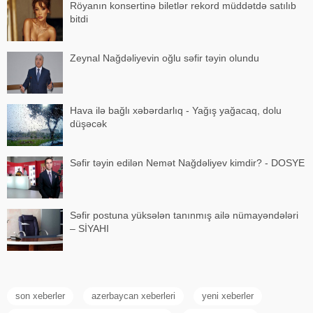
Röyanın konsertinə biletlər rekord müddətdə satılıb
bitdi
Zeynal Nağdəliyevin oğlu səfir təyin olundu
Hava ilə bağlı xəbərdarlıq - Yağış yağacaq, dolu
düşəcək
Səfir təyin edilən Nemət Nağdəliyev kimdir? - DOSYE
Səfir postuna yüksələn tanınmış ailə nümayəndələri
– SİYAHI
son xeberler
azerbaycan xeberleri
yeni xeberler