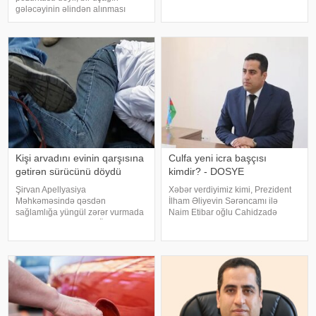
vaxtla saat 19.24-də qeydə alınıb.
gələcəyinin əlindən alınması
3,6 maqnitudalı zəlzələnin
deməkdir. xəbər verir ki, bunu Ailə,
episentri 24 km. dərinlikdə olub.
Qadın və Uşaq Problemləri üzrə
Məlumat
Dövlət Komitəsinin mətbuat katibi
Teymur Mərdanoğlu deyib. Onun
sözlərin
Kişi arvadını evinin qarşısına
Culfa yeni icra başçısı
gətirən sürücünü döydü
kimdir? - DOSYE
Şirvan Apellyasiya
Xəbər verdiyimiz kimi, Prezident
Məhkəməsində qəsdən
İlham Əliyevin Sərəncamı ilə
sağlamlığa yüngül zərər vurmada
Naim Etibar oğlu Cahidzadə
təqsirləndirilən Famil Ömərovun
Naxçıvan Muxtar Respublikası
(adı, soyadı şərtidir) barəsindəki
Sədərək Rayon İcra
hökmdən verilən apellyasiya
Hakimiyyətinin başçısı
şikayəti üzrə məhkəmə prosesi
vəzifəsindən azad edilərək
başa çatıb. -a istinadə
Naxçıvan Muxtar Respublikası
Culf