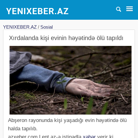
YENIXEBER.AZ
/
Sosial
Xırdalanda kişi evinin həyətində ölü tapıldı
Abşeron rayonunda kişi yaşadığı evin həyətində ölü
halda tapılıb.
azxeber.com Lent.az-a istinadla
xəbər
verir ki,