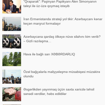
"Qraparak": Paşinyan Papikyanı Alen Simonyanın
taleyi ilə üz-üzə qoymaq istəyib
İran Ermənistanda strateji yol tikir: Azərbaycanı kənar
keçən marşrut formalaşır
Azərbaycana qardaş ölkəyə nüvə silahını kim verib?
– Gizli razılaşma…
Hava ilə bağlı sarı XƏBƏRDARLIQ
Özəl bağçalarla maliyyələşmə müsabiqəsi müzakirə
olundu
Əsgərlikdən yayınmaq üçün saxta xaricdə təhsil
sənədi verdilər, həbs edildilər