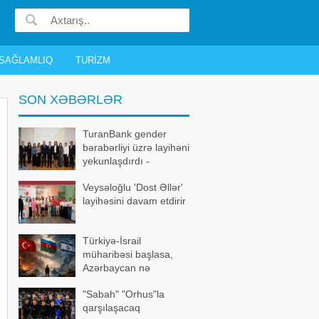
SAĞLAMLIQ
TURIZM
SON XƏBƏRLƏR
TuranBank gender
bərabərliyi üzrə layihəni
yekunlaşdırdı -
FOTOLAR
Veysəloğlu 'Dost Əllər'
layihəsini davam etdirir
Türkiyə-İsrail
müharibəsi başlasa,
Azərbaycan nə
edəcək? – Bütün
"Sabah" "Orhus"la
detallar bəlli oldu
qarşılaşacaq