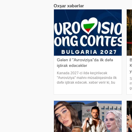
Oxşar xəbərlər
Gələn il "Avroviziya"da ilk dəfə
B
iştirak edəcəklər
K
y
Kanada 2027-ci ildə keçiriləcək
"Avroviziya" mahnı müsabiqəsində ilk
S
dəfə iştirak edəcək. xəbər verir ki, bu
m
barədə "Avroviziya"nın rəsmi saytı
g
məlumat yayıb. Bildirilib ki, Kanada
s
2015-ci ildə yarışmay
r
s
a