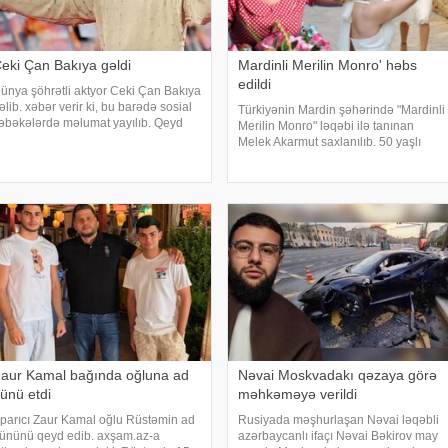
eki Çan Bakıya gəldi
Mardinli Merilin Monro' həbs
edildi
ünya şöhrətli aktyor Ceki Çan Bakıya
əlib. xəbər verir ki, bu barədə sosial
Türkiyənin Mardin şəhərində "Mardinli
əbəkələrdə məlumat yayılıb. Qeyd
Merilin Monro" ləqəbi ilə tanınan
dək ki, Ceki Çanın "Tanrının Zirehi 4"
Melek Akarmut saxlanılıb. 50 yaşlı
Armour of God 4: The Ultimatum") adlı
Melek Akarmutun sosial media
eynəlxalq fil
hesabında 15 iyul 2016-cı il çevriliş
cəhdi ilə bağlı cinayət tərkibli olduğ
aur Kamal bağında oğluna ad
Nəvai Moskvadakı qəzaya görə
ünü etdi
məhkəməyə verildi
parıcı Zaur Kamal oğlu Rüstəmin ad
Rusiyada məşhurlaşan Nəvai ləqəbli
ününü qeyd edib. axşam.az-a
azərbaycanlı ifaçı Nəvai Bəkirov may