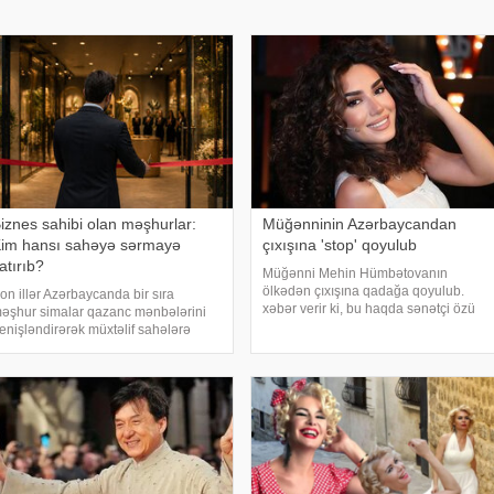
iznes sahibi olan məşhurlar:
Müğənninin Azərbaycandan
im hansı sahəyə sərmayə
çıxışına 'stop' qoyulub
atırıb?
Müğənni Mehin Hümbətovanın
ölkədən çıxışına qadağa qoyulub.
on illər Azərbaycanda bir sıra
xəbər verir ki, bu haqda sənətçi özü
əşhur simalar qazanc mənbələrini
məlumat yayıb. O bildirib ki, yay
enişləndirərək müxtəlif sahələrə
tətilinə də heç yerə gedə bilmir:. "2
ərmayə yatırırlar. Onların arasında
aydır ölkədən çıxa bilmirəm. "Stop"u
estoran, kafe, geyim, gözəllik və qida
ektorunda fəaliyyət göstərən, öz
dları il