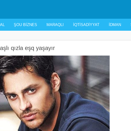
AL
ŞOU BIZNES
MARAQLI
İQTISADIYYAT
İDMAN
aşlı qızla eşq yaşayır