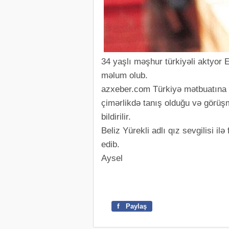
34 yaşlı məşhur türkiyəli aktyor 
məlum olub.
azxeber.com Türkiyə mətbuatına 
çimərlikdə tanış olduğu və görüşm
bildirilir.
Beliz Yürekli adlı qız sevgilisi i
edib.
Aysel
f
Paylaş