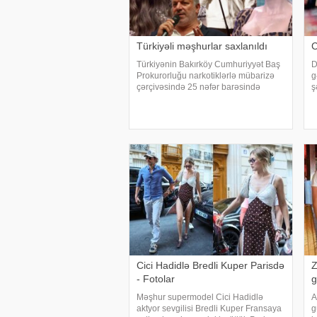
Türkiyəli məşhurlar saxlanıldı
C
Türkiyənin Bakırköy Cumhuriyyət Baş
D
Prokurorluğu narkotiklərlə mübarizə
g
çərçivəsində 25 nəfər barəsində
ş
saxlanılma qərarı verib. Şübhəlilər
e
arasında sənətçi, aktyor, iş adamı və
(
obyekt sahiblərinin olduğu bildirilib.
b
Əməliyya
Cici Hadidlə Bredli Kuper Parisdə
Z
- Fotolar
g
Məşhur supermodel Cici Hadidlə
A
aktyor sevgilisi Bredli Kuper Fransaya
g