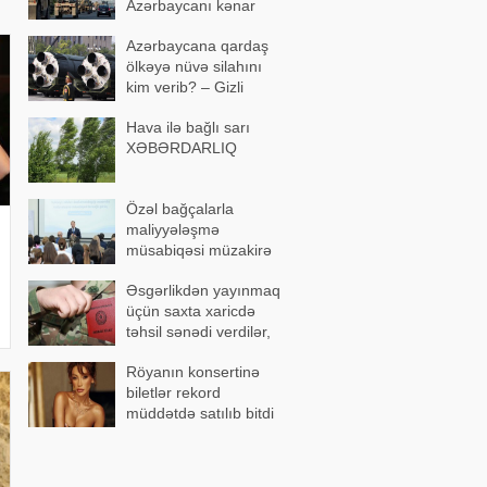
Azərbaycanı kənar
keçən marşrut
Azərbaycana qardaş
formalaşır
ölkəyə nüvə silahını
kim verib? – Gizli
razılaşma…
Hava ilə bağlı sarı
XƏBƏRDARLIQ
Özəl bağçalarla
maliyyələşmə
müsabiqəsi müzakirə
olundu
Əsgərlikdən yayınmaq
üçün saxta xaricdə
təhsil sənədi verdilər,
həbs edildilər
Röyanın konsertinə
biletlər rekord
müddətdə satılıb bitdi