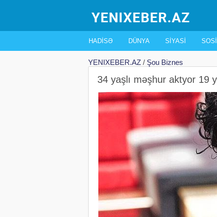
HADISƏ
DÜNYA
SIYASI
SOSI
YENIXEBER.AZ
/
Şou Biznes
34 yaşlı məşhur aktyor 19 y