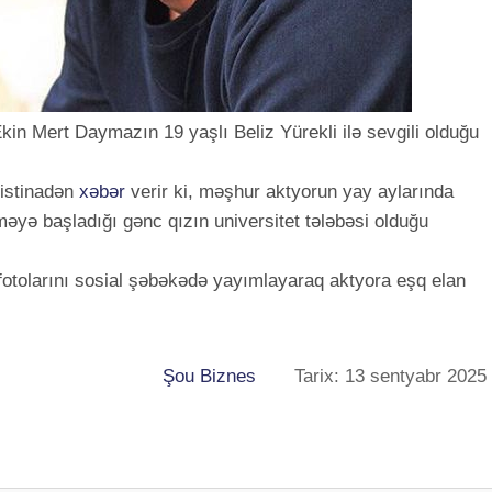
Ekin Mert Daymazın 19 yaşlı Beliz Yürekli ilə sevgili olduğu
istinadən
xəbər
verir ki, məşhur aktyorun yay aylarında
əyə başladığı gənc qızın universitet tələbəsi olduğu
lə fotolarını sosial şəbəkədə yayımlayaraq aktyora eşq elan
Şou Biznes
Tarix: 13 sentyabr 2025