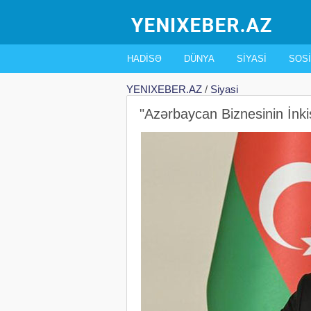
HADISƏ
DÜNYA
SIYASI
SOSI
YENIXEBER.AZ
/
Siyasi
"Azərbaycan Biznesinin İnki