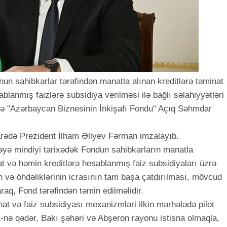
un sahibkarlar tərəfindən manatla alınan kreditlərə təminat
blanmış faizlərə subsidiya verilməsi ilə bağlı səlahiyyətləri
ində "Azərbaycan Biznesinin İnkişafı Fondu" Açıq Səhmdar
barədə Prezident İlham Əliyev Fərman imzalayıb.
ə mindiyi tarixədək Fondun sahibkarların manatla
nat və həmin kreditlərə hesablanmış faiz subsidiyaları üzrə
n və öhdəliklərinin icrasının tam başa çatdırılması, mövcud
raq, Fond tərəfindən təmin edilməlidir.
t və faiz subsidiyası mexanizmləri ilkin mərhələdə pilot
1-nə qədər, Bakı şəhəri və Abşeron rayonu istisna olmaqla,