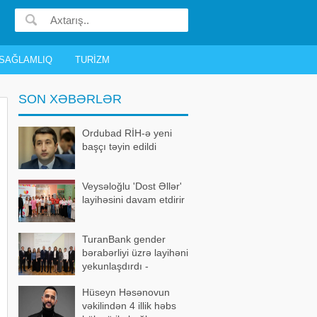
SAĞLAMLIQ
TURIZM
SON XƏBƏRLƏR
Ordubad RİH-ə yeni
başçı təyin edildi
Veysəloğlu 'Dost Əllər'
layihəsini davam etdirir
TuranBank gender
bərabərliyi üzrə layihəni
yekunlaşdırdı -
FOTOLAR
Hüseyn Həsənovun
vəkilindən 4 illik həbs