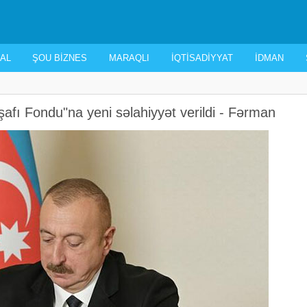
AL
ŞOU BIZNES
MARAQLI
İQTISADIYYAT
İDMAN
şafı Fondu"na yeni səlahiyyət verildi - Fərman