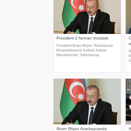
Prezident 2 fərman imzaladı
O
e
Prezident İlham Əliyev "Azərbaycan
Respublikasının İnzibati Xətalar
R
Məcəlləsində, "İnformasiya,
M
informasiyalaşdırma və informasiyanın
İ
mühafizəsi haqqında" və "Uşaqların
v
zərərli informasiyadan qorunmas
k
P
i
İlham Əliyev Azərbaycanda
A