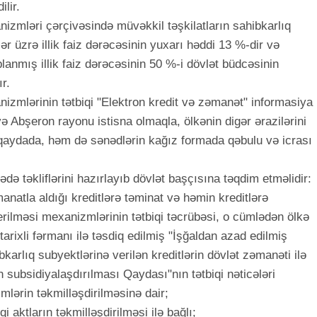
ilir.
izmləri çərçivəsində müvəkkil təşkilatların sahibkarlıq
lər üzrə illik faiz dərəcəsinin yuxarı həddi 13 %-dir və
lanmış illik faiz dərəcəsinin 50 %-i dövlət büdcəsinin
r.
izmlərinin tətbiqi "Elektron kredit və zəmanət" informasiya
və Abşeron rayonu istisna olmaqla, ölkənin digər ərazilərini
qaydada, həm də sənədlərin kağız formada qəbulu və icrası
ədə təkliflərini hazırlayıb dövlət başçısına təqdim etməlidir:
anatla aldığı kreditlərə təminat və həmin kreditlərə
rilməsi mexanizmlərinin tətbiqi təcrübəsi, o cümlədən ölkə
tarixli fərmanı ilə təsdiq edilmiş "İşğaldan azad edilmiş
bkarlıq subyektlərinə verilən kreditlərin dövlət zəmanəti ilə
in subsidiyalaşdırılması Qaydası"nın tətbiqi nəticələri
lərin təkmilləşdirilməsinə dair;
 aktların təkmilləşdirilməsi ilə bağlı;