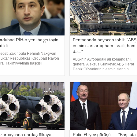
rdubad RİH-ə yeni başçı təyin
Pentaqonda həyəcan təbili: "ABŞ
dildi
esminisləri artıq həm İsraili, həm
də..."
əcəb Zakir oğlu Rəhimli Naxçıvan
uxtar Respublikası Ordubad Rayon
ABŞ-nin Avropadakı ali komandanı,
cra Hakimiyyətinin başçısı
general Aleksus Grinkeviç ABŞ Hərbi
əzifəsindən azad edilib. xəbər verir
Dəniz Qüvvələrinin esminislərinin
i, bununla bağlı Azərbaycan
çatışmazlığı ilə bağlı Pentaqona
rezidenti İlham Əliyev Sərəncam
xəbərdarlıq ünvanlayıb.
mzalayıb. Dövlət başçısını
KONKRET.azxəbər verir ki, onun
sözlərinə görə, mövcud resursla
zərbaycana qardaş ölkəyə
Putin-Əliyev görüşü... - "Baş tuta