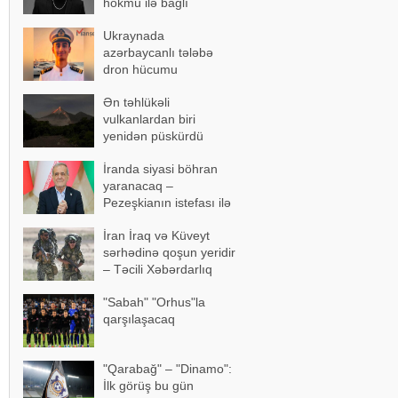
hökmü ilə bağlı
açıqlama
Ukraynada
azərbaycanlı tələbə
dron hücumu
nəticəsində yaralandı -
Ən təhlükəli
Vəziyyəti ağırdır
vulkanlardan biri
yenidən püskürdü
İranda siyasi böhran
yaranacaq –
Pezeşkianın istefası ilə
bağlı mühüm açıqlama
İran İraq və Küveyt
sərhədinə qoşun yeridir
– Təcili Xəbərdarlıq
"Sabah" "Orhus"la
qarşılaşacaq
"Qarabağ" – "Dinamo":
İlk görüş bu gün