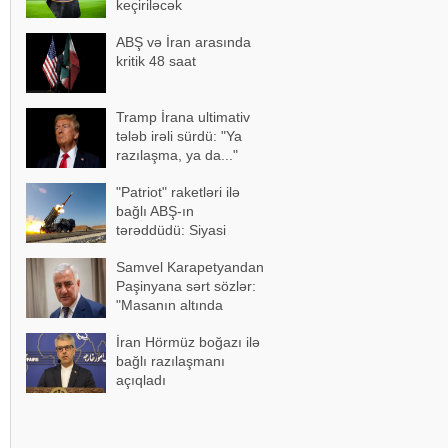
keçiriləcək
ABŞ və İran arasında
kritik 48 saat
Tramp İrana ultimativ
tələb irəli sürdü: "Ya
razılaşma, ya da..."
"Patriot" raketləri ilə
bağlı ABŞ-ın
tərəddüdü: Siyasi
səbəblər açıqlandı
Samvel Karapetyandan
Paşinyana sərt sözlər:
"Masanın altında
ayaqüstə gəzəndə..."
İran Hörmüz boğazı ilə
bağlı razılaşmanı
açıqladı