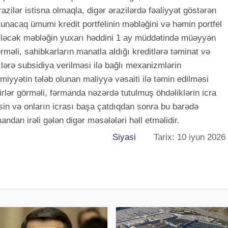
zilər istisna olmaqla, digər ərazilərdə fəaliyyət göstərən
olunacaq ümumi kredit portfelinin məbləğini və həmin portfel
diləcək məbləğin yuxarı həddini 1 ay müddətində müəyyən
məli, sahibkarların manatla aldığı kreditlərə təminat və
lərə subsidiya verilməsi ilə bağlı mexanizmlərin
iyyətin tələb olunan maliyyə vəsaiti ilə təmin edilməsi
rlər görməli, fərmanda nəzərdə tutulmuş öhdəliklərin icra
sin və onların icrası başa çatdıqdan sonra bu barədə
ndan irəli gələn digər məsələləri həll etməlidir.
Siyasi
Tarix: 10 iyun 2026