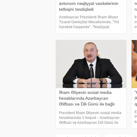
avtonom nəqliyyat vasitələrinin
n
tətbiqini təsdiqlədi
r
Azərbaycan Prezidenti İlham Əliyev
İ
Ticarət Gəmiçiliyi Məcəlləsində, "Yol
m
hərəkəti haqqında", "Nəqliyyat
m
haqqında", "Dövlət rüsumu haqqında",
g
"Mülki dövriyyənin müəyyən
Ə
iştirakçılarına mənsu
Ə
s
İlham Əliyevin sosial media
"
hesablarında Azərbaycan
A
Əlifbası və Dili Günü ilə bağlı
q
paylaşım
E
Prezident İlham Əliyevin sosial media
P
hesablarında 1 Avqust – Azərbaycan
k
Əlifbası və Azərbaycan Dili Günü ilə
g
bağlı paylaşım edilib. xəbər verir ki,
v
paylaşımda deyilir:. "Bu gün 50
d