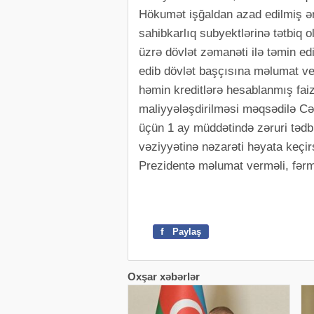
Hökumət işğaldan azad edilmiş əra
sahibkarlıq subyektlərinə tətbiq 
üzrə dövlət zəmanəti ilə təmin e
edib dövlət başçısına məlumat ver
həmin kreditlərə hesablanmış faiz
maliyyələşdirilməsi məqsədilə Cəm
üçün 1 ay müddətində zəruri tədbi
vəziyyətinə nəzarəti həyata keçir
Prezidentə məlumat verməli, fərma
f
Paylaş
Oxşar xəbərlər