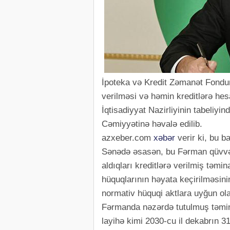
İpoteka və Kredit Zəmanət Fondun
verilməsi və həmin kreditlərə hesa
İqtisadiyyat Nazirliyinin tabeliy
Cəmiyyətinə həvalə edilib.
azxeber.com
xəbər
verir ki, bu 
Sənədə əsasən, bu Fərman qüvvəy
aldıqları kreditlərə verilmiş təmi
hüquqlarının həyata keçirilməsini
normativ hüquqi aktlara uyğun ola
Fərmanda nəzərdə tutulmuş təmina
layihə kimi 2030-cu il dekabrın 3