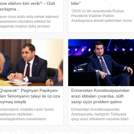
üvə silahını kim verib? – Gizli
bilər"
azılaşma…
"2024-cü ilin avqustunda Rusiya
Prezidenti Vladimir Putinin
ranın nüvə silahı əldə etmək istəməsi
Azərbaycana dövlət səfərindən sonra
əsələsinin müzakirə edildiyi bir
iki ölkə arasında münasibətlər strateji
əqamda məşhur iddia yenidən
tərəfdaşlıq məcrasında inkişaf edirdi.
ündəmə gəlib. Bildirilir ki, Səudiyyə
Onun fikrincə, həmin dövrdə siyasi
rəbistanının mərhum kralı Faysal ibn
dialoq
bdüləziz Əl Səud Pakistanın nüvə
ilahı proqramın
Qraparak": Paşinyan Papikyanı
Ermənistan Konstitusiyasından
len Simonyanın taleyi ilə üz-üzə
ərazi iddiaları çıxarılsa, sülh
oymaq istəyib
sazişi üçün problem qalmır
rmənistanın müdafiə naziri Suren
Ermənistan Konstitusiyasında
apikyanın vəzifədən
Azərbaycana, həmçinin Türkiyəyə
ənarlaşdırılması məsələsinin
qarşı ərazi iddialarını nəzərdə tutan
ündəmə gəldiyi iddia olunur. xəbər
maddə çıxarılmalıdır. Bunu
erir ki, "Qraparak" qəzeti hakimiyyət
Azərbaycan Prezidentinin köməkçisi –
axilindəki mənbələrə istinadən yazır
Prezident Administrasiyasının Xarici