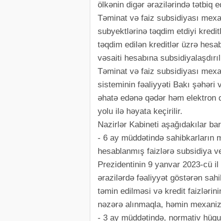
ölkənin digər ərazilərində tətbiq ed
Təminat və faiz subsidiyası mexan
subyektlərinə təqdim etdiyi kredit
təqdim edilən kreditlər üzrə hesab
vəsaiti hesabına subsidiyalaşdırılı
Təminat və faiz subsidiyası mexan
sisteminin fəaliyyəti Bakı şəhəri 
əhatə edənə qədər həm elektron 
yolu ilə həyata keçirilir.
Nazirlər Kabineti aşağıdakılar bar
- 6 ay müddətində sahibkarların m
hesablanmış faizlərə subsidiya ve
Prezidentinin 9 yanvar 2023-cü il 
ərazilərdə fəaliyyət göstərən sahi
təmin edilməsi və kredit faizlərin
nəzərə alınmaqla, həmin mexanizm
- 3 ay müddətində, normativ hüquqi