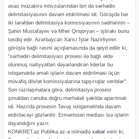
əsas müzakirə mövzularından biri də sərhədin
delimitasiyasının davam etdirilməsi idi. Görüşdə hər
iki tərəfdən delimitasiya komissiyasının sədrlərinin –
Şahin Mustafayev və Mher Qriqoryan – iştirakı bunu
təsdiq edir. Azərbaycan Xarici İşlər Nazirliyinin
görüşlə bağlı rəsmi açıqlamasında da qeyd edilir ki,
"sərhədin delimitasiyası prosesi ilə bağlı əldə
olunmuş nailiyyətləri dəyərləndirən liderlər bu
istiqamətdə əməli işlərin davam etdirilməsi üçün
müvafiq dövlət komissiyalarına tapşırıqlar veriblər".
Son razılaşmalara görə, delimitasiya prosesi
şimaldan cənuba doğru mərhələli şəkildə aparılmalı
idi. Hazırda prosesin Tavuş istiqamətində davam
etdiriləcəyi gözlənilir. Ermənistan mediası isə işlərin
dayandığını yazır.
KONKRET.az Publika.az-a istinadla
xəbər
verir ki,