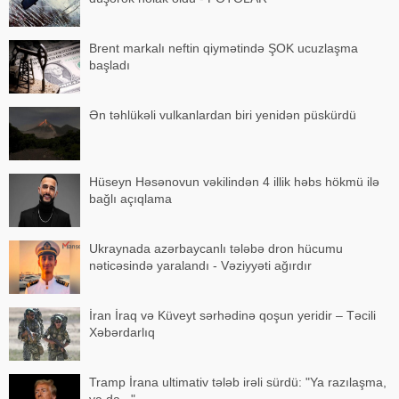
Brent markalı neftin qiymətində ŞOK ucuzlaşma
başladı
Ən təhlükəli vulkanlardan biri yenidən püskürdü
Hüseyn Həsənovun vəkilindən 4 illik həbs hökmü ilə
bağlı açıqlama
Ukraynada azərbaycanlı tələbə dron hücumu
nəticəsində yaralandı - Vəziyyəti ağırdır
İran İraq və Küveyt sərhədinə qoşun yeridir – Təcili
Xəbərdarlıq
Tramp İrana ultimativ tələb irəli sürdü: "Ya razılaşma,