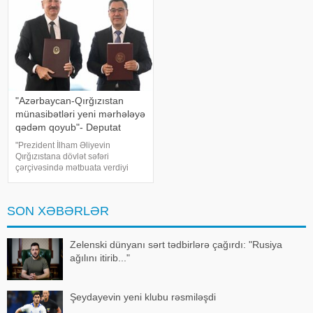
idi. Azərbayca
"Azərbaycan-Qırğızıstan
münasibətləri yeni mərhələyə
qədəm qoyub"- Deputat
"Prezident İlham Əliyevin
Qırğızıstana dövlət səfəri
çərçivəsində mətbuata verdiyi
bəyanat iki ölkə arasında
münasibətlərin yeni, daha dərin
mərhələyə qədəm qoyduğunu
SON XƏBƏRLƏR
nümayiş etdirdi". Bu fikirləri Milli
Məclisi
Zelenski dünyanı sərt tədbirlərə çağırdı: "Rusiya
ağılını itirib..."
Şeydayevin yeni klubu rəsmiləşdi