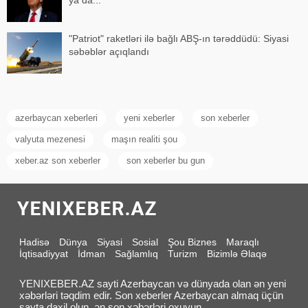
ya da..."
"Patriot" raketləri ilə bağlı ABŞ-ın tərəddüdü: Siyasi
səbəblər açıqlandı
azerbaycan xeberleri
yeni xeberler
son xeberler
valyuta mezenesi
maşın realiti şou
xeber.az son xeberler
son xeberler bu gun
Hadisə
Dünya
Siyasi
Sosial
Şou Biznes
Maraqlı
İqtisadiyyat
İdman
Sağlamlıq
Turizm
Bizimlə Əlaqə
YENIXEBER.AZ sayti Azerbaycan və dünyada olan ən yeni
xəbərləri təqdim edir. Son xeberler Azerbaycan almaq üçün
sayta daxil olun, ən son xəbərləri oxuyun.