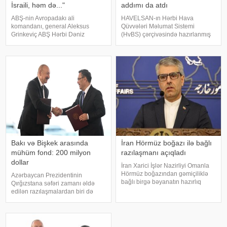
İsraili, həm də..."
addımı da atdı
ABŞ-nin Avropadakı ali
HAVELSAN-ın Hərbi Hava
komandanı, general Aleksus
Qüvvələri Məlumat Sistemi
Grinkeviç ABŞ Hərbi Dəniz
(HvBS) çərçivəsində hazırlanmış
Qüvvələrinin esminislərinin
bəzi mühüm imkanlar Azərbaycan
çatışmazlığı ilə bağlı Pentaqona
Hərbi Hava Qüvvələrinin
xəbərdarlıq ünvanlayıb.
inventarına daxil edilib. Türkiyə
KONKRET.azxəbər verir ki, onun
mətbuatına istinadla bildirir ki,
sözlərinə görə, mövcud resursla
Azərbaycan Hərb
Bakı və Bişkek arasında
İran Hörmüz boğazı ilə bağlı
mühüm fond: 200 milyon
razılaşmanı açıqladı
dollar
İran Xarici İşlər Nazirliyi Omanla
Hörmüz boğazından gəmiçiliklə
Azərbaycan Prezidentinin
bağlı birgə bəyanatın hazırlıq
Qırğızstana səfəri zamanı əldə
işlərinin yekun mərhələsində
edilən razılaşmalardan biri də
olduğunu bildirib. xəbər verir ki,
Azərbaycan və Qırğızıstan Birgə
İran XİN-in rəsmi nümayəndəsi
İnvestisiya Fondunun maliyyə
İsmail Baqai iki ölkə arasınd
imkanlarını ikiqat artıraraq 200
milyon dollara çatdırmaq barədə