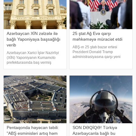
Azərbaycan XİN zəlzələ ilə
25 ştat Ağ Evə qarşı
bağlı Yaponiyaya başsağlığı
məhkəməyə müraciət etdi
verib
ABŞ-ın 25 ştatı bazar ertəsi
Prezident Donald Tramp
Azərbaycan Xarici İşlər Nazirliyi
administrasiyasına qarşı yeni
(XİN) Yaponiyanın Kumamoto
rüsumlarla bağlı məhkəmə iddiq
prefekturasında baş vermiş
qaldırıb. Onlar yeni tarifləri ABŞ Ali
dağıdıcı zəlzələ ilə bağlı bu
Məhkəməsinin ləğv etdiyi idxal
ölkəyə başsağlığı verib. xəbər
vergilərini əvəzetmək cəhdi
verir ki, bu barədə XİN-in "X"
adlandırıblar
sosial şəbəkə hesabında paylaşı
Pentaqonda həyəcan təbili:
SON DƏQİQƏ! Türkiyə
"ABŞ esminisləri artıq həm
Azərbaycanla bağlı bu