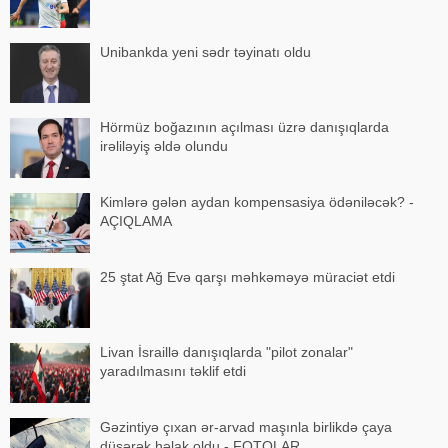
Unibankda yeni sədr təyinatı oldu
Hörmüz boğazının açılması üzrə danışıqlarda
irəliləyiş əldə olundu
Kimlərə gələn aydan kompensasiya ödəniləcək? -
AÇIQLAMA
25 ştat Ağ Evə qarşı məhkəməyə müraciət etdi
Livan İsraillə danışıqlarda "pilot zonalar"
yaradılmasını təklif etdi
Gəzintiyə çıxan ər-arvad maşınla birlikdə çaya
düşərək həlak oldu - FOTOLAR