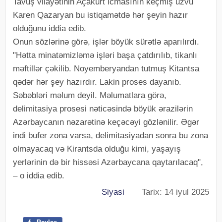
Tavuş vilayətinin Açakurt icmasının keçmiş üzvü
Karen Qazaryan bu istiqamətdə hər şeyin hazır
olduğunu iddia edib.
Onun sözlərinə görə, işlər böyük sürətlə aparılırdı.
"Hətta minatəmizləmə işləri başa çatdırılıb, tikanlı
məftillər çəkilib. Noyemberyandan tutmuş Kitantsa
qədər hər şey hazırdır. Lakin proses dayanıb.
Səbəbləri məlum deyil. Məlumatlara görə,
delimitasiya prosesi nəticəsində böyük ərazilərin
Azərbaycanın nəzarətinə keçəcəyi gözlənilir. Əgər
indi bufer zona varsa, delimitasiyadan sonra bu zona
olmayacaq və Kirantsda olduğu kimi, yaşayış
yerlərinin də bir hissəsi Azərbaycana qaytarılacaq",
– o iddia edib.
Siyasi
Tarix: 14 iyul 2025