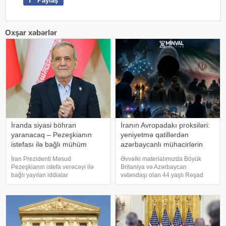
f
Paylaş
Oxşar xəbərlər
İranda siyasi böhran
İranın Avropadakı proksiləri:
yaranacaq – Pezeşkianın
yeniyetmə qatillərdən
istefası ilə bağlı mühüm
azərbaycanlı mühacirlərin
açıqlama
"yatan hüceyrələri"nə qədər
İran Prezidenti Məsud
Əvvəlki materialımızda Böyük
Pezeşkianın istefa verəcəyi ilə
Britaniya və Azərbaycan
bağlı yayılan iddialar
vətəndaşı olan 44 yaşlı Rəşad
müzakirələrə səbəb olub. Bəs
Sultanovun işi barədə ətraflı
belə bir ssenari nə dərəcədə
yazmışdıq. O, Kiprdə Böyük
realdır və bu, ölkədə siyasi
Britaniyanın Akrotiri hərbi
böhrana yol aça bilərmi?. Mövzu
bazasına qanunsuz daxil
ilə bağlı -a danışan siyas
olmaqda və İran İslam İnqilab