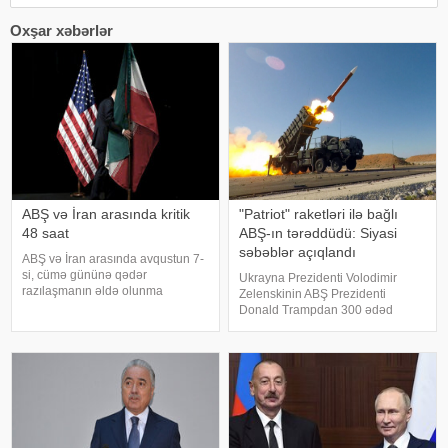
Oxşar xəbərlər
ABŞ və İran arasında kritik
"Patriot" raketləri ilə bağlı
48 saat
ABŞ-ın tərəddüdü: Siyasi
səbəblər açıqlandı
ABŞ və İran arasında avqustun 7-
si, cümə gününə qədər
Ukrayna Prezidenti Volodimir
razılaşmanın əldə olunma
Zelenskinin ABŞ Prezidenti
ehtimalı 50 faiz təşkil edir. xəbər
Donald Trampdan 300 ədəd
verir ki, bu barədə "CNN"
"Patriot" raketi istəməsi
telekanalı məlumat yayıb.
Vaşinqtonun Kiyevə hərbi dəstəyi
Mənbənin bildirdiyinə görə,
ilə bağlı müzakirələri yenidən
ehtimal olunan müvəqqət
gündəmə gətirib. Bununla belə,
Ağ Ev b