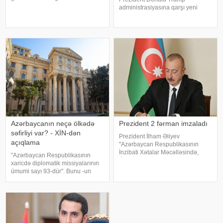
ağır zərbə aldığını bildirib. xəbər
administrasiyasına qarşı yeni
verir ki, Netanyahu bu barədə
rüsumlarla bağlı məhkəmə iddiq
"CBS News"a müsahibəsində
qaldırıb. Onlar yeni tarifləri ABŞ Ali
danışıb. "İran artıq əvvəlk
Məhkəməsinin ləğv etdiyi idxal
vergilərini əvəzetmək cəhdi
adlandırıblar
Azərbaycanın neçə ölkədə
Prezident 2 fərman imzaladı
səfirliyi var? - XİN-dən
Prezident İlham Əliyev
açıqlama
"Azərbaycan Respublikasının
İnzibati Xətalar Məcəlləsində,
"Azərbaycan Respublikasının
"İnformasiya, informasiyalaşdırma
xaricdə diplomatik missiyalarının
və informasiyanın mühafizəsi
ümumi sayı 93-dür". Bunu -un
haqqında" və "Uşaqların zərərli
sorğusuna cavab olaraq
informasiyadan qorunmas
Azərbaycan Xarici İşlər
Nazirliyinin mətbuat katibi Ayxan
Hacızadə deyib. . O bildirib ki,
Azərbayca