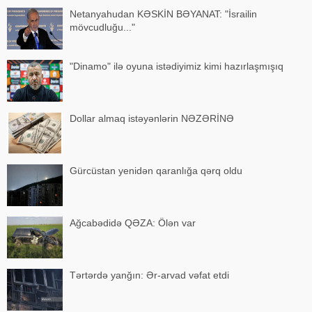
Netanyahudan KƏSKİN BƏYANAT: "İsrailin
mövcudluğu..."
"Dinamo" ilə oyuna istədiyimiz kimi hazırlaşmışıq
Dollar almaq istəyənlərin NƏZƏRİNƏ
Gürcüstan yenidən qaranlığa qərq oldu
Ağcabədidə QƏZA: Ölən var
Tərtərdə yanğın: Ər-arvad vəfat etdi