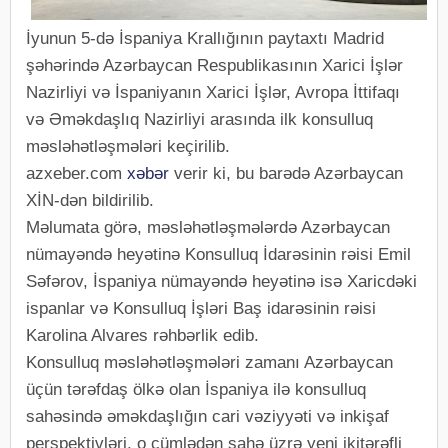
İyunun 5-də İspaniya Krallığının paytaxtı Madrid
şəhərində Azərbaycan Respublikasının Xarici İşlər
Nazirliyi və İspaniyanın Xarici İşlər, Avropa İttifaqı
və Əməkdaşlıq Nazirliyi arasında ilk konsulluq
məsləhətləşmələri keçirilib.
azxeber.com
xəbər
verir ki, bu barədə Azərbaycan
XİN-dən bildirilib.
Məlumata görə, məsləhətləşmələrdə Azərbaycan
nümayəndə heyətinə Konsulluq İdarəsinin rəisi Emil
Səfərov, İspaniya nümayəndə heyətinə isə Xaricdəki
ispanlar və Konsulluq İşləri Baş idarəsinin rəisi
Karolina Alvares rəhbərlik edib.
Konsulluq məsləhətləşmələri zamanı Azərbaycan
üçün tərəfdaş ölkə olan İspaniya ilə konsulluq
sahəsində əməkdaşlığın cari vəziyyəti və inkişaf
perspektivləri, o cümlədən sahə üzrə yeni ikitərəfli