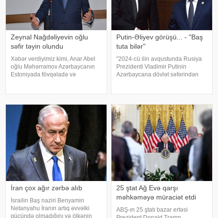
Zeynal Nağdəliyevin oğlu
Putin-Əliyev görüşü... - "Baş
səfir təyin olundu
tuta bilər"
Xəbər verdiyimiz kimi, Anar Abel
"2024-cü ilin avqustunda Rusiya
oğlu Məhərrəmov Azərbaycanın
Prezidenti Vladimir Putinin
Estoniyada fövqəladə və
Azərbaycana dövlət səfərindən
səlahiyyətli səfiri vəzifəsindən geri
sonra iki ölkə arasında
çağırılıb. Dövlət başçısının
münasibətlər strateji tərəfdaşlıq
Sərəncamı ilə Nemət Zeynal oğlu
məcrasında inkişaf edirdi. Onun
Nağdəliyev Azərbaycanın
fikrincə, həmin dövrdə siyasi
Estoniyada fövqəlad
dialoq
İran çox ağır zərbə alıb
25 ştat Ağ Evə qarşı
məhkəməyə müraciət etdi
İsrailin Baş naziri Benyamin
Netanyahu İranın artıq əvvəlki
ABŞ-ın 25 ştatı bazar ertəsi
gücündə olmadığını və ölkənin
Prezident Donald Tramp