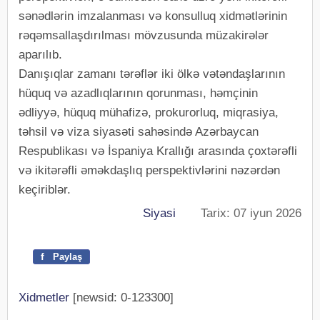
sənədlərin imzalanması və konsulluq xidmətlərinin
rəqəmsallaşdırılması mövzusunda müzakirələr
aparılıb.
Danışıqlar zamanı tərəflər iki ölkə vətəndaşlarının
hüquq və azadlıqlarının qorunması, həmçinin
ədliyyə, hüquq mühafizə, prokurorluq, miqrasiya,
təhsil və viza siyasəti sahəsində Azərbaycan
Respublikası və İspaniya Krallığı arasında çoxtərəfli
və ikitərəfli əməkdaşlıq perspektivlərini nəzərdən
keçiriblər.
Siyasi
Tarix: 07 iyun 2026
f
Paylaş
Xidmetler
[newsid: 0-123300]