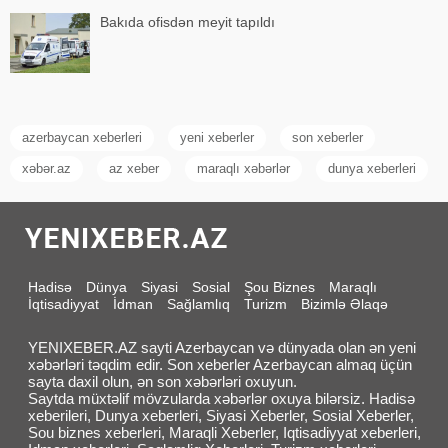
Bakıda ofisdən meyit tapıldı
azerbaycan xeberleri
yeni xeberler
son xeberler
xəbər.az
az xeber
maraqlı xəbərlər
dunya xeberleri
Hadisə
Dünya
Siyasi
Sosial
Şou Biznes
Maraqlı
İqtisadiyyat
İdman
Sağlamlıq
Turizm
Bizimlə Əlaqə
YENIXEBER.AZ sayti Azerbaycan və dünyada olan ən yeni
xəbərləri təqdim edir. Son xeberler Azerbaycan almaq üçün
sayta daxil olun, ən son xəbərləri oxuyun.
Saytda müxtəlif mövzularda xəbərlər oxuya bilərsiz. Hadisə
xeberileri, Dunya xeberleri, Siyasi Xeberler, Sosial Xeberler,
Sou biznes xeberleri, Maraqli Xeberler, Iqtisadiyyat xeberleri,