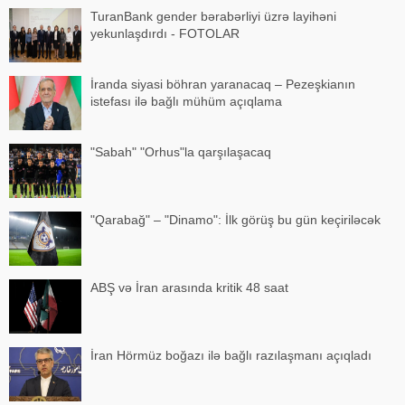
TuranBank gender bərabərliyi üzrə layihəni
yekunlaşdırdı - FOTOLAR
İranda siyasi böhran yaranacaq – Pezeşkianın
istefası ilə bağlı mühüm açıqlama
"Sabah" "Orhus"la qarşılaşacaq
"Qarabağ" – "Dinamo": İlk görüş bu gün keçiriləcək
ABŞ və İran arasında kritik 48 saat
İran Hörmüz boğazı ilə bağlı razılaşmanı açıqladı