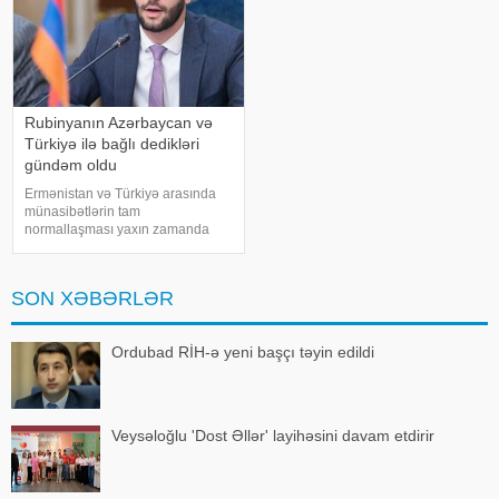
Rubinyanın Azərbaycan və
Türkiyə ilə bağlı dedikləri
gündəm oldu
Ermənistan və Türkiyə arasında
münasibətlərin tam
normallaşması yaxın zamanda
mümkün ola bilər. xəbər verir ki,
bunu Ermənistan parlamentinin
sədri vəzifəsinə namizəd Ruben
SON XƏBƏRLƏR
Rubinyan bildirib. Onun sözlərinə
görə, İrəvan Ankar
Ordubad RİH-ə yeni başçı təyin edildi
Veysəloğlu 'Dost Əllər' layihəsini davam etdirir