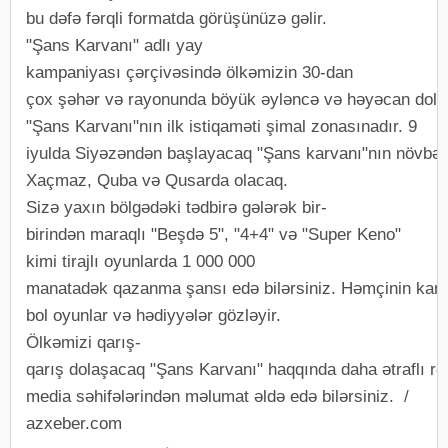
bu dəfə fərqli formatda görüşünüzə gəlir.
"Şans Karvanı" adlı yay
kampaniyası çərçivəsində ölkəmizin 30-dan
çox şəhər və rayonunda böyük əyləncə və həyəcan dolu
"Şans Karvanı"nın ilk istiqaməti şimal zonasınadır. 9
iyulda Siyəzəndən başlayacaq "Şans karvanı"nın növbəti 
Xaçmaz, Quba və Qusarda olacaq.
Sizə yaxın bölgədəki tədbirə gələrək bir-
birindən maraqlı "Beşdə 5", "4+4" və "Super Keno"
kimi tirajlı oyunlarda 1 000 000
manatadək qazanma şansı edə bilərsiniz. Həmçinin karvan
bol oyunlar və hədiyyələr gözləyir.
Ölkəmizi qarış-
qarış dolaşacaq "Şans Karvanı" haqqında daha ətraflı rəs
media səhifələrindən məlumat əldə edə bilərsiniz. /
azxeber.com