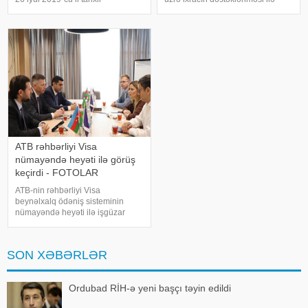
Sərəncamı ilə təsis edilən və
bağlı əlavə tədbirlər haqqında"
Azərbaycan Respublikasının
Fərmana əsasən, ixrac
Birinci vitse-prezidenti,
rəsmiləşdirilmə xərclərinə görə
HeydərƏliyev Fondunun
sahibkarlara kompensasiyaların
prezidenti Mehriban Əliyevanı
ödənilməsin
ATB rəhbərliyi Visa
nümayəndə heyəti ilə görüş
keçirdi - FOTOLAR
ATB-nin rəhbərliyi Visa
beynəlxalq ödəniş sisteminin
nümayəndə heyəti ilə işgüzar
görüş keçirib. xəbər verir ki, görüş
zamanı tərəflər ATB ilə Visa
arasında strateji əməkdaşlığın
SON XƏBƏRLƏR
daha da genişləndirilməsi,
innovativ ödəni
Ordubad RİH-ə yeni başçı təyin edildi