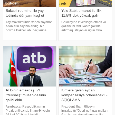
Bakcell rouminqi ilə yay
Yelo Sabit əmanət ilə illik
tətilində dünyanı kəşf et
11.5%-dək yüksək gəlir
Yay mövsümündə xaricə səyahət
Gələcəyinə investisiya etmək və
edənlərin sayının artdığı bir
qazancını təhlükəsiz şəkildə
dövrdə Bakcell abunəçilərinə
artırmaq istəyənlər üçün Yelo
dünyanın müxtəlif ölkələrində
Bank-dan şad xəbər var! Bank,
rahat və fasiləsiz ünsiyyət imkanı
Yelo Sabit əmanəti üzrə faiz
yaradan rouminq xidmətlərini
dərəcələrini artıraraq
təqdim edir. Səfərlər zamanı
müştərilərinə daha gəlirli şərtlər
abunəçiləri
təqdim edir
ATB-nin əməkdaşı VI
Kimlərə gələn aydan
"Yüksəliş" müsabiqəsinin
kompensasiya ödəniləcək? -
qalibi oldu
AÇIQLAMA
AzərbaycanRespublikasının
Prezident İlham Əliyevin
Prezidenti cənab İlham Əliyevin
imzaladığı "Qeyri-neft-qaz malları
26 iyul 2019-cu il tarixli
üzrə ixracın dəstəklənməsi ilə