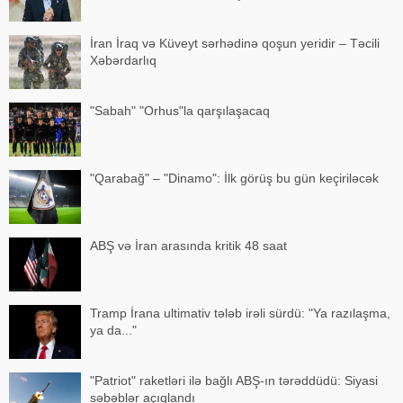
İran İraq və Küveyt sərhədinə qoşun yeridir – Təcili
Xəbərdarlıq
"Sabah" "Orhus"la qarşılaşacaq
"Qarabağ" – "Dinamo": İlk görüş bu gün keçiriləcək
ABŞ və İran arasında kritik 48 saat
Tramp İrana ultimativ tələb irəli sürdü: "Ya razılaşma,
ya da..."
"Patriot" raketləri ilə bağlı ABŞ-ın tərəddüdü: Siyasi
səbəblər açıqlandı