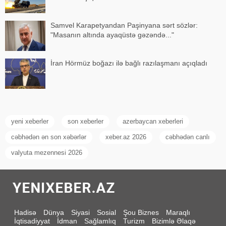
Samvel Karapetyandan Paşinyana sərt sözlər:
"Masanın altında ayaqüstə gəzəndə..."
İran Hörmüz boğazı ilə bağlı razılaşmanı açıqladı
yeni xeberler
son xeberler
azerbaycan xeberleri
cəbhədən ən son xəbərlər
xeber.az 2026
cəbhədən canlı
valyuta mezennesi 2026
Hadisə
Dünya
Siyasi
Sosial
Şou Biznes
Maraqlı
İqtisadiyyat
İdman
Sağlamlıq
Turizm
Bizimlə Əlaqə