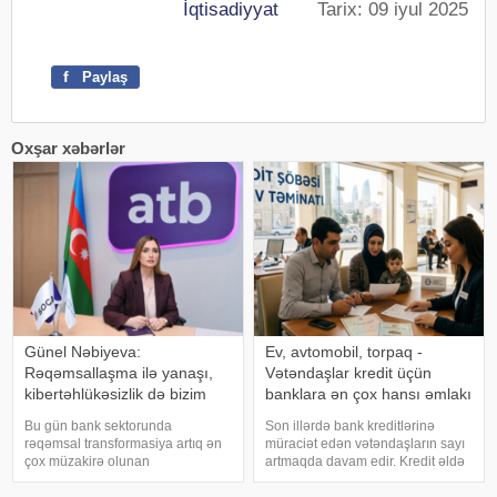
İqtisadiyyat
Tarix: 09 iyul 2025
f
Paylaş
Oxşar xəbərlər
Günel Nəbiyeva:
Ev, avtomobil, torpaq -
Rəqəmsallaşma ilə yanaşı,
Vətəndaşlar kredit üçün
kibertəhlükəsizlik də bizim
banklara ən çox hansı əmlakı
əsas prioritetlərimizdəndir
girov qoyur?
Bu gün bank sektorunda
Son illərdə bank kreditlərinə
rəqəmsal transformasiya artıq ən
müraciət edən vətəndaşların sayı
çox müzakirə olunan
artmaqda davam edir. Kredit əldə
mövzulardan biridir. Bəs bank
etmək istəyən şəxslərin
üçün rəqəmsal transformasiya nə
qarşılaşdığı əsas tələblərdən biri