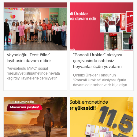
ifadə edir və müştərilərə nə kimi
isə girov təminatıdır. Xüsusilə
üstünlükləri verir. Bu barədə
yüksək məbləğli kreditlər zamanı
"Azər-Tür
bankla
Veysəloğlu 'Dost Əllər'
"Pəncəli Ürəklər" aksiyası
layihəsini davam etdirir
çərçivəsində sahibsiz
heyvanlar üçün yuvaların
"Veysəloğlu MMC" sosial
sayı 35-ə çatdı
məsuliyyət istiqamətində həyata
Qırmızı Ürəklər Fondunun
keçirdiyi layihələrlə cəmiyyətin
"Pəncəli Ürəklər" aksiyasıuğurla
müxtəlif qruplarının inkişafına
davam edir. xəbər verir ki, aksiya
dəstək göstərməyə davam edir.
çərçivəsində daha 15 Kapital
xəbər verir ki, şirkətin həyata
Bank/Birbank filialınınınqarşısında
keçirdiyi "Dost Əllər"
sahibsiz heyvanlar üçün xüsusi
yuvalar quraşdırılıb