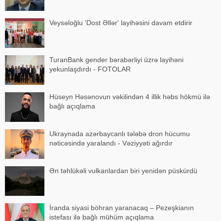
Veysəloğlu 'Dost Əllər' layihəsini davam etdirir
TuranBank gender bərabərliyi üzrə layihəni
yekunlaşdırdı - FOTOLAR
Hüseyn Həsənovun vəkilindən 4 illik həbs hökmü ilə
bağlı açıqlama
Ukraynada azərbaycanlı tələbə dron hücumu
nəticəsində yaralandı - Vəziyyəti ağırdır
Ən təhlükəli vulkanlardan biri yenidən püskürdü
İranda siyasi böhran yaranacaq – Pezeşkianın
istefası ilə bağlı mühüm açıqlama