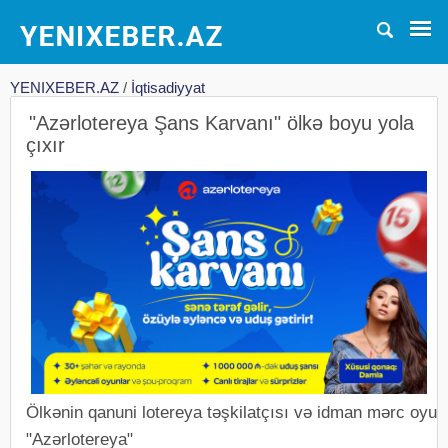
YENIXEBER.AZ
/
İqtisadiyyat
"Azərlotereya Şans Karvanı" ölkə boyu yola
çıxır
Ölkənin qanuni lotereya təşkilatçısı və idman mərc oyun
"Azərlotereya"