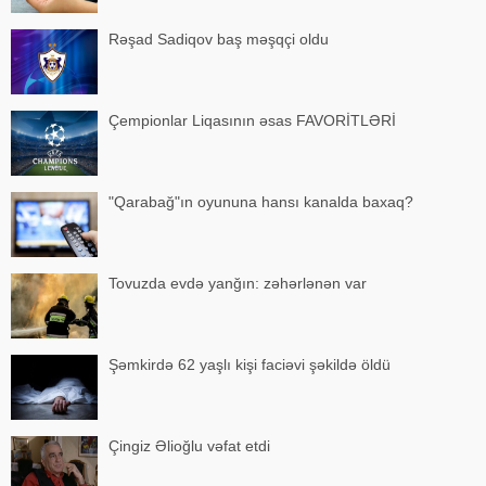
Rəşad Sadiqov baş məşqçi oldu
Çempionlar Liqasının əsas FAVORİTLƏRİ
"Qarabağ"ın oyununa hansı kanalda baxaq?
Tovuzda evdə yanğın: zəhərlənən var
Şəmkirdə 62 yaşlı kişi faciəvi şəkildə öldü
Çingiz Əlioğlu vəfat etdi