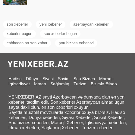
son xeberler
yeni xeberler
azerbaycan xeberleri
xeberler bugun
sou xeberler bugun
cəbhədən ən son xəbər
şou biznes xəbərləri
Hadisə
Dünya
Siyasi
Sosial
Şou Biznes
Maraqlı
İqtisadiyyat
İdman
Sağlamlıq
Turizm
Bizimlə Əlaqə
YENIXEBER.AZ sayti Azerbaycan və dünyada olan ən yeni
xəbərləri təqdim edir. Son xeberler Azerbaycan almaq üçün
sayta daxil olun, ən son xəbərləri oxuyun.
Saytda müxtəlif mövzularda xəbərlər oxuya bilərsiz. Hadisə
xeberileri, Dunya xeberleri, Siyasi Xeberler, Sosial Xeberler,
Sou biznes xeberleri, Maraqli Xeberler, Iqtisadiyyat xeberleri,
Idman xeberleri, Saglamliq Xeberleri, Turizm xeberleri.