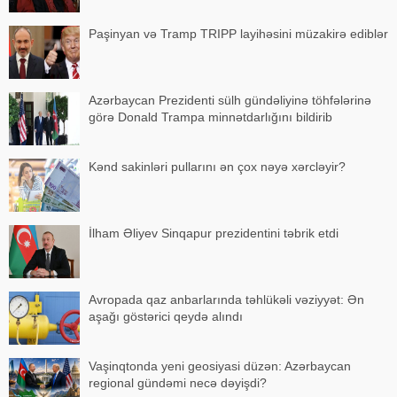
Paşinyan və Tramp TRIPP layihəsini müzakirə ediblər
Azərbaycan Prezidenti sülh gündəliyinə töhfələrinə
görə Donald Trampa minnətdarlığını bildirib
Kənd sakinləri pullarını ən çox nəyə xərcləyir?
İlham Əliyev Sinqapur prezidentini təbrik etdi
Avropada qaz anbarlarında təhlükəli vəziyyət: Ən
aşağı göstərici qeydə alındı
Vaşinqtonda yeni geosiyasi düzən: Azərbaycan
regional gündəmi necə dəyişdi?