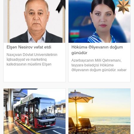
Elşən Nəsirov vəfat etdi
Hökümə Əliyevanın doğum
günüdür
Naxçıvan Dövlət Universitetinin
İqtisadiyyat və marketinq
Azərbaycanın Milli Qəhrəmanı,
kafedrasının müəllimi Elşən
təyyarə bələdçisi Hökümə
Nəsirov vəfat edib. xəbər verir ki,
Əliyevanın doğum günüdür. xəbər
bu barədə Universitetin
verir ki, Hökümə Cəlil qızı Əliyeva
məlumatında bildirilib. Elşən
1991-ci ildə Kəlbəcər rayonu,
Nurəddin oğlu Nəsirov 29
Susuzluq kəndində anadan olub.
sentyabr 1964-cü ild
1996-cı ildə isə Rusiyaya köçüb
və Volqoqra