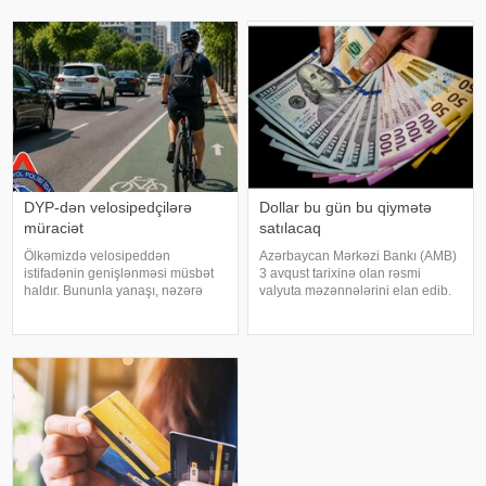
Xaçmazda anadan olan Şöhrət
Metropoliteni" QSC məlumat
Cəlilov Cəbrayılın
yayıb. . Bildirilib ki, 10-11 aylıq
tikinti müddətind
DYP-dən velosipedçilərə
Dollar bu gün bu qiymətə
müraciət
satılacaq
Ölkəmizdə velosipeddən
Azərbaycan Mərkəzi Bankı (AMB)
istifadənin genişlənməsi müsbət
3 avqust tarixinə olan rəsmi
haldır. Bununla yanaşı, nəzərə
valyuta məzənnələrini elan edib.
almaq lazımdır ki, velosipedçilər
Mərkəzi Bankın açıqladığı rəsmi
də yol hərəkətinin digər
məzənnəyə əsasən, xəbər verir ki,
iştirakçıları kimi müəyyən edilmiş
ABŞ dollarının məzənnəsi sabit
qaydalara riayət etməli, özlərinin
qalaraq 1,700 manat təşkil edir
və digə