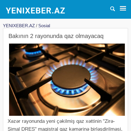
YENIXEBER.AZ
/
Sosial
Bakının 2 rayonunda qaz olmayacaq
Xəzər rayonunda yeni çəkilmiş qaz xəttinin "Zirə-
Şimal DRES" magistral qaz kəmərinə birləşdirilməsi,