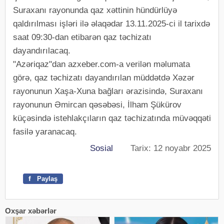
Suraxanı rayonunda qaz xəttinin hündürlüyə
qaldırılması işləri ilə əlaqədar 13.11.2025-ci il tarixdə
saat 09:30-dan etibarən qaz təchizatı
dayandırılacaq.
"Azəriqaz"dan azxeber.com-a verilən məlumata
görə, qaz təchizatı dayandırılan müddətdə Xəzər
rayonunun Xaşa-Xuna bağları ərazisində, Suraxanı
rayonunun Əmircan qəsəbəsi, İlham Şükürov
küçəsində istehlakçıların qaz təchizatında müvəqqəti
fasilə yaranacaq.
Sosial
Tarix: 12 noyabr 2025
f
Paylaş
Oxşar xəbərlər