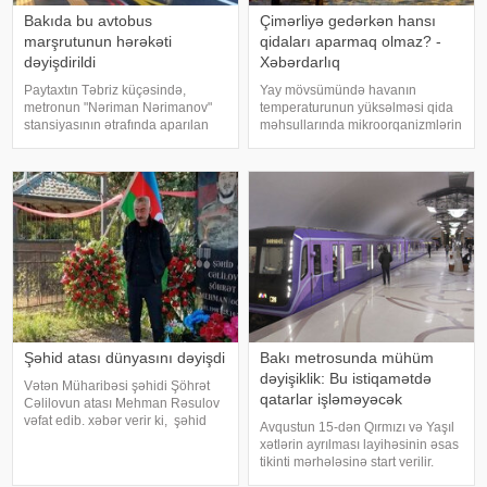
Bakıda bu avtobus
Çimərliyə gedərkən hansı
marşrutunun hərəkəti
qidaları aparmaq olmaz? -
dəyişdirildi
Xəbərdarlıq
Paytaxtın Təbriz küçəsində,
Yay mövsümündə havanın
metronun "Nəriman Nərimanov"
temperaturunun yüksəlməsi qida
stansiyasının ətrafında aparılan
məhsullarında mikroorqanizmlərin
təmir işləri ilə əlaqədar 24 nömrəli
sürətlə çoxalmasına şərait yaradır
müntəzəm avtobus marşrutunun
və qida zəhərlənməsi riskini artırır.
hərəkət sxemi müvəqqəti
Bu səbəbdən istirahətə və ya
dəyişdirilib. xəbər verir ki, təmi
piknikə gedərkən qida
təhlükəsizliy
Şəhid atası dünyasını dəyişdi
Bakı metrosunda mühüm
dəyişiklik: Bu istiqamətdə
Vətən Müharibəsi şəhidi Şöhrət
qatarlar işləməyəcək
Cəlilovun atası Mehman Rəsulov
vəfat edib. xəbər verir ki, şəhid
Avqustun 15-dən Qırmızı və Yaşıl
atası Xaçmaz şəhər
xətlərin ayrılması layihəsinin əsas
qəbiristanlığında dəfn olunub. .
tikinti mərhələsinə start verilir.
Qeyd edək ki, 1998-ci ildə
xəbər verir ki, bu barədə "Bakı