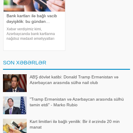
Bank kartları ilə bağlı vacib
dəyişiklik: bu gündən…
Xəbər verdiyimiz kimi,
Azərbaycanda bank kartlarına
nağdsız mədaxil əməliyyatları
üzrə yeni məhdudiyyətlər tətbiq
olunacaq. xəbər verir ki, bununla
bağlı artıq bir sıra banklar
müştərilərinə SMS və mobil tətbiq
SON XƏBƏRLƏR
üzərində
ABŞ dövlət katibi: Donald Tramp Ermənistan və
Azərbaycan arasında sülhə nail olub
"Tramp Ermənistan və Azərbaycan arasında sülhü
təmin etdi" - Marko Rubio
Kart limitləri ilə bağlı yenilik: Bir il ərzində 20 min
manat