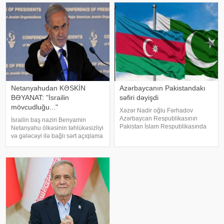
görə, Prezidenti İlham Əliyev bu
ictimai müzakirələrə səbəb olub. .
barədə bu gün Donald Trampla
Deputat Şah İsmayılın adını
telefo
daşıyan ordeni
Netanyahudan KƏSKİN
Azərbaycanın Pakistandakı
BƏYANAT: "İsrailin
səfiri dəyişdi
mövcudluğu..."
Xəzər Nadir oğlu Fərhadov
Azərbaycan Respublikasının
İsrailin baş naziri Benyamin
Pakistan İslam Respublikasında
Netanyahu ölkəsinin təhlükəsizliyi
fövqəladə və səlahiyyətli səfiri
və gələcəyi ilə bağlı sərt açıqlama
vəzifəsindən geri çağırılıb. xəbər
ilə çıxış edib. KONKRET.azxəbər
verir ki, Prezident İlham Əliyev
verir ki, baş nazir İsrailin
bununla bağlı Sərəncam
suverenliyinin heç bir halda
imzalayıb. Prezidenti
güzəştə gedilməyəcək əsas prinsi