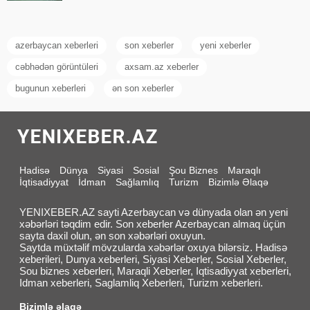
azerbaycan xeberleri
son xeberler
yeni xeberler
cəbhədən görüntüleri
axsam.az xeberler
bugunun xeberleri
ən son xeberler
Hadisə
Dünya
Siyasi
Sosial
Şou Biznes
Maraqlı
İqtisadiyyat
İdman
Sağlamlıq
Turizm
Bizimlə Əlaqə
YENIXEBER.AZ sayti Azerbaycan və dünyada olan ən yeni
xəbərləri təqdim edir. Son xeberler Azerbaycan almaq üçün
sayta daxil olun, ən son xəbərləri oxuyun.
Saytda müxtəlif mövzularda xəbərlər oxuya bilərsiz. Hadisə
xeberileri, Dunya xeberleri, Siyasi Xeberler, Sosial Xeberler,
Sou biznes xeberleri, Maraqli Xeberler, Iqtisadiyyat xeberleri,
Idman xeberleri, Saglamliq Xeberleri, Turizm xeberleri.
Bizimlə əlaqə