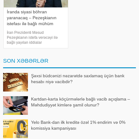
İranda siyasi böhran
yaranacaq – Pezeşkianın
istefası ilə bağlı mühüm
açıqlama
İran Prezidenti Məsud
Pezeşkianın istefa verəcəyi ilə
bağlı yayılan iddialar
müzakirələrə səbəb olub. Bəs
belə bir ssenari nə dərəcədə
realdır və bu, ölkədə siyasi
SON XƏBƏRLƏR
böhrana yol aça bilərmi?. Mövzu
ilə bağlı -a danışan siyas
Şəxsi büdcənizi nəzarətdə saxlamaq üçün bank
hesabı niyə vacibdir?
Kartdan-karta köçürmələrlə bağlı vacib açıqlama –
Məhdudiyyət kimlərə şamil olunur?
Yelo Bank-dan ilk kreditə özəl 1% endirim və 0%
komissiya kampaniyası