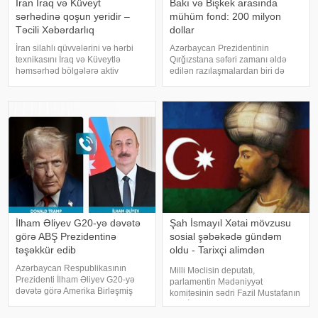
İran İraq və Küveyt
Bakı və Bişkek arasında
sərhədinə qoşun yeridir –
mühüm fond: 200 milyon
Təcili Xəbərdarlıq
dollar
İran silahlı qüvvələrini və hərbi
Azərbaycan Prezidentinin
texnikasını İraq və Küveytlə
Qırğızstana səfəri zamanı əldə
həmsərhəd bölgələrə aktiv
edilən razılaşmalardan biri də
şəkildə köçürməyə başlayıb. Bu
Azərbaycan və Qırğızıstan Birgə
barədə məlumatı proyranlı sosial
İnvestisiya Fondunun maliyyə
media kanalları və teleqram
imkanlarını ikiqat artıraraq 200
səhifələri yayıb. xəbər verir ki,
milyon dollara çatdırmaq barədə
yayıla
idi. Azərbayca
İlham Əliyev G20-yə dəvətə
Şah İsmayıl Xətai mövzusu
görə ABŞ Prezidentinə
sosial şəbəkədə gündəm
təşəkkür edib
oldu - Tarixçi alimdən
açıqlama
Azərbaycan Respublikasının
Milli Məclisin deputatı,
Prezidenti İlham Əliyev G20-yə
parlamentin Mədəniyyət
dəvətə görə Amerika Birləşmiş
komitəsinin sədri Fazil Mustafanın
Ştatlarının Prezidenti Donald
Şah İsmayıl Xətai ilə bağlı
Trama təşəkkür edib. -un xəbərinə
səsləndirdiyi fikirlər yenidən