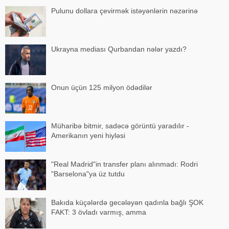
Pulunu dollara çevirmək istəyənlərin nəzərinə
Ukrayna mediası Qurbandan nələr yazdı?
Onun üçün 125 milyon ödədilər
Müharibə bitmir, sadəcə görüntü yaradılır -
Amerikanın yeni hiyləsi
"Real Madrid"in transfer planı alınmadı: Rodri
"Barselona"ya üz tutdu
Bakıda küçələrdə gecələyən qadınla bağlı ŞOK
FAKT: 3 övladı varmış, amma