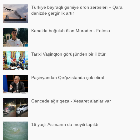
Türkiyə bayraqlı gəmiyə dron zərbələri – Qara
dənizdə gərginlik artır
Kanalda boğulub ölən Muradın - Fotosu
Tarixi Vaşinqton görüşündən bir il ötür
Paşinyandan Qırğızıstanda şok etiraf
Gəncədə ağır qəza - Xəsarət alanlar var
16 yaşlı Asimanın da meyiti tapıldı