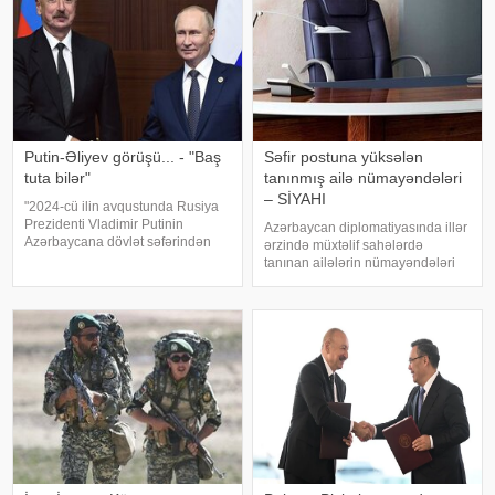
Putin-Əliyev görüşü... - "Baş
Səfir postuna yüksələn
tuta bilər"
tanınmış ailə nümayəndələri
– SİYAHI
"2024-cü ilin avqustunda Rusiya
Prezidenti Vladimir Putinin
Azərbaycan diplomatiyasında illər
Azərbaycana dövlət səfərindən
ərzində müxtəlif sahələrdə
sonra iki ölkə arasında
tanınan ailələrin nümayəndələri
münasibətlər strateji tərəfdaşlıq
mühüm vəzifələrdə təmsil
məcrasında inkişaf edirdi. Onun
olunub. . Onların sırasında dövlət
fikrincə, həmin dövrdə siyasi
xadimlərinin, alimlərin, ədəbiyyat
dialoq
və incəsənət nümayəndələrinin
övladlar