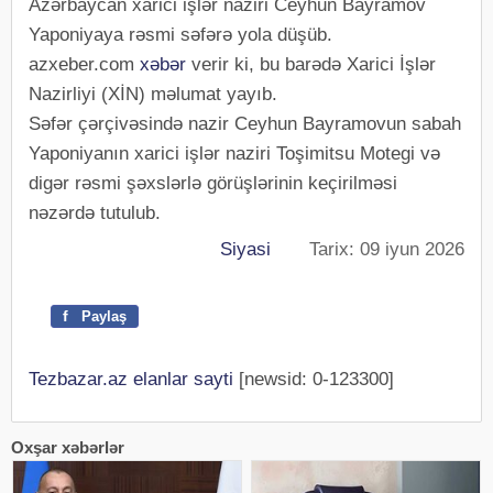
Azərbaycan xarici işlər naziri Ceyhun Bayramov
Yaponiyaya rəsmi səfərə yola düşüb.
azxeber.com
xəbər
verir ki, bu barədə Xarici İşlər
Nazirliyi (XİN) məlumat yayıb.
Səfər çərçivəsində nazir Ceyhun Bayramovun sabah
Yaponiyanın xarici işlər naziri Toşimitsu Motegi və
digər rəsmi şəxslərlə görüşlərinin keçirilməsi
nəzərdə tutulub.
Siyasi
Tarix: 09 iyun 2026
f
Paylaş
Tezbazar.az elanlar sayti
[newsid: 0-123300]
Oxşar xəbərlər