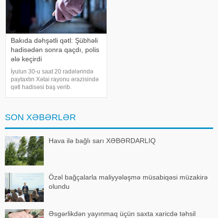
Bakıda dəhşətli qətl: Şübhəli
hadisədən sonra qaçdı, polis
ələ keçirdi
İyulun 30-u saat 20 radələrində
paytaxtın Xətai rayonu ərazisində
qətl hadisəsi baş verib.
-ınməlumatına görə, 1987-ci il
təvəllüdlü Sabir Camalov
münaqişə zəminində 1991-ci il
SON XƏBƏRLƏR
təvəllüdlü Orxan Yusubova
bıçaqla xəsarətlə
Hava ilə bağlı sarı XƏBƏRDARLIQ
Özəl bağçalarla maliyyələşmə müsabiqəsi müzakirə
olundu
Əsgərlikdən yayınmaq üçün saxta xaricdə təhsil