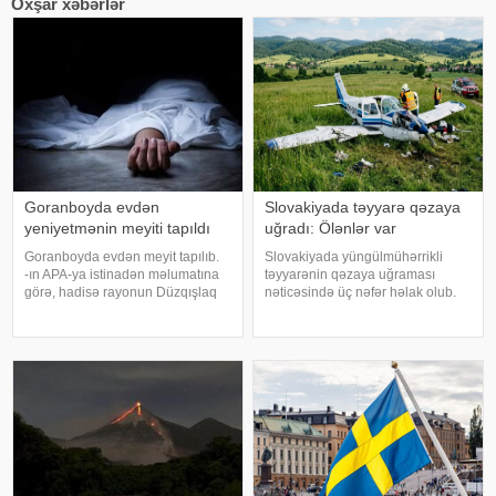
Oxşar xəbərlər
Goranboyda evdən
Slovakiyada təyyarə qəzaya
yeniyetmənin meyiti tapıldı
uğradı: Ölənlər var
Goranboyda evdən meyit tapılıb.
Slovakiyada yüngülmühərrikli
-ın APA-ya istinadən məlumatına
təyyarənin qəzaya uğraması
görə, hadisə rayonun Düzqışlaq
nəticəsində üç nəfər həlak olub.
kəndində qeydə alınıb. Belə ki,
KONKRET.azxəbər verir ki, bu
kənd sakini 2008-ci il təvəllüdlü Ü.
barədə TASS polis sözçüsü
Ağayevin meyiti yaşadığı evdə
Nikola Jabkovaya istinadən
aşkarlanıb. Hazırda hadis
məlumat yayıb. Agentliyin
məlumatına görə, hadis