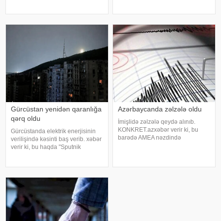
qardaşıoğlu batıb. xəbər verir ki,
"Qafqazinfo"ya istinadən xəbər
əmi Əlihəsənov Arif Həsən
verir ki, 47 yaşlı Mehdi Həsənov
oğlunun meyiti sudan tapılaraq
bədbəxt hadisə nəticəsində
aidiyyəti üzrə təhvil verilib. 15
dünyasını dəyişib. Bu gün onu
yaşlı Əlihəsənov Həsən Asi
Gürcüstan yenidən qaranlığa
Azərbaycanda zəlzələ oldu
qərq oldu
İmişlidə zəlzələ qeydə alınıb.
KONKRET.azxəbər verir ki, bu
Gürcüstanda elektrik enerjisinin
barədə AMEA nəzdində
verilişində kəsinti baş verib. xəbər
Respublika Seysmoloji Xidmət
verir ki, bu haqda "Sputnik
Mərkəzinin Zəlzələlərin tədqiqatı
Georgia" məlumat yayıb. "Bu, son
bürosu məlumat yayıb. Qeyd
iki həftə ərzində Gürcüstanda baş
olunub ki, 21:53-də qeydə alınan
verən üçüncü irimiqyaslı elektrik
yeraltı təkanın maqnitudas
kəsilməsidir