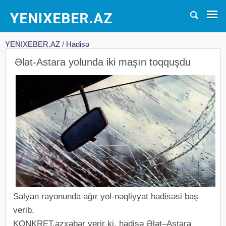
YENIXEBER.AZ
/
Hadisə
Ələt-Astara yolunda iki maşın toqquşdu
Salyan rayonunda ağır yol-nəqliyyat hadisəsi baş
verib.
KONKRET.azxəbər verir ki, hadisə Ələt–Astara