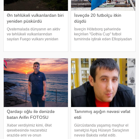
Ən təhlükəli vulkanlardan biri
İsveçdə 20 futbolçu itkin
yenidən püskürdü
düşdü
Qvatemalada dünyanın ən aktiv
İsveçin Höteborq şəhərində
və təhlükəli vulkanlarından
keçirilən "Gothia Cup" futbol
sayılan Fuego vulkanı yenidən
turnirində iştirak edən Efiopiyadan
püskürməyə başlayıb. Güclü
olan təxminən 20 nəfərlik
vulkanik aktivlik səbəbindən
nümayəndə heyəti yoxa çıxıb.
ölkədə narıncı təhlükə səviyyəsi
"Sweden Herald" nəşrinə
elan olunub, vulkanın yaxınlığında
istinadən xəbər verir ki, poli
yaşayan sakinləri
Qardaşı oğlu ilə dənizdə
Tanınmış aşığın nəvəsi vəfat
batan Arifin FOTOSU
etdi
Xəbər verdiyimiz kimi, Ələt
Gürcüstanda yaşamış məşhur el
qəsəbəsində nəzarətsiz
sənətçisi Aşıq Hüseyn Saraçlının
ərazidə əmi və onun
nəvəsi Bakıda vəfat edib.