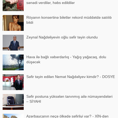
sənədi verdilər, həbs edildilər
Röyanın konsertinə biletlər rekord müddətdə satılıb
bitdi
Zeynal Nağdəliyevin oğlu səfir təyin olundu
Hava ilə bağlı xəbərdarlıq - Yağış yağacaq, dolu
düşəcək
Səfir təyin edilən Nemət Nağdəliyev kimdir? - DOSYE
Səfir postuna yüksələn tanınmış ailə nümayəndələri
– SİYAHI
Azərbaycanın neçə ölkədə səfirliyi var? - XİN-dən