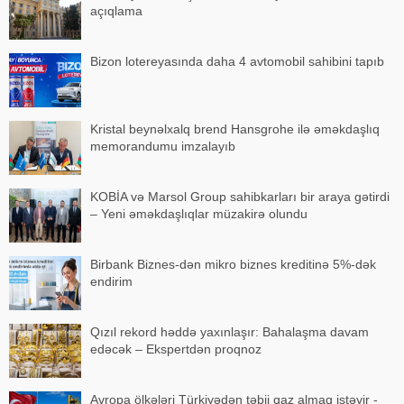
açıqlama
Bizon lotereyasında daha 4 avtomobil sahibini tapıb
Kristal beynəlxalq brend Hansgrohe ilə əməkdaşlıq
memorandumu imzalayıb
KOBİA və Marsol Group sahibkarları bir araya gətirdi
– Yeni əməkdaşlıqlar müzakirə olundu
Birbank Biznes-dən mikro biznes kreditinə 5%-dək
endirim
Qızıl rekord həddə yaxınlaşır: Bahalaşma davam
edəcək – Ekspertdən proqnoz
Avropa ölkələri Türkiyədən təbii qaz almaq istəyir -