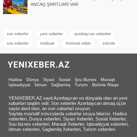
ANCAQ ŞƏRTLƏRİ VAR
son xeberler
yeni xeberler
azerbaycan xeberleri
son.xeberler
metbuat
kriminal xeber
zelzele
Hadisə
Dünya
Siyasi
Sosial
Şou Biznes
Maraqlı
İqtisadiyyat
İdman
Sağlamlıq
Turizm
Bizimlə Əlaqə
YENIXEBER.AZ sayti Azerbaycan və dünyada olan ən yeni
xəbərləri təqdim edir. Son xeberler Azerbaycan almaq üçün
sayta daxil olun, ən son xəbərləri oxuyun.
Saytda müxtəlif mövzularda xəbərlər oxuya bilərsiz. Hadisə
xeberileri, Dunya xeberleri, Siyasi Xeberler, Sosial Xeberler,
Sou biznes xeberleri, Maraqli Xeberler, Iqtisadiyyat xeberleri,
Idman xeberleri, Saglamliq Xeberleri, Turizm xeberleri.