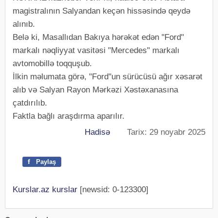
magistralının Salyandan keçən hissəsində qeydə
alınıb.
Belə ki, Masallıdan Bakıya hərəkət edən "Ford"
markalı nəqliyyat vasitəsi "Mercedes" markalı
avtomobillə toqquşub.
İlkin məlumata görə, "Ford"un sürücüsü ağır xəsarət
alıb və Salyan Rayon Mərkəzi Xəstəxanasına
çatdırılıb.
Faktla bağlı araşdırma aparılır.
Hadisə
Tarix: 29 noyabr 2025
f
Paylaş
Kurslar.az kurslar
[newsid: 0-123300]