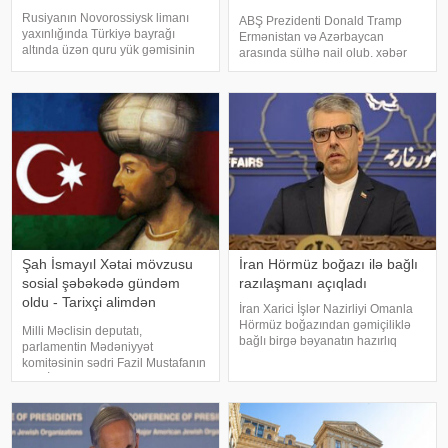
nail olub
Rusiyanın Novorossiysk limanı
ABŞ Prezidenti Donald Tramp
yaxınlığında Türkiyə bayrağı
Ermənistan və Azərbaycan
altında üzən quru yük gəmisinin
arasında sülhə nail olub. xəbər
dron hücumuna məruz qaldığı
verir ki, bunu ABŞ dövlət katibi
bildirilir. xəbər verir ki, bu barədə
Marko Rubio "X" hesabında
Türkiyə mediası məlumat yayıb.
Vaşinqton görüşünün birinci
Məlumata görə, hadisə
ildönümü ilə bağlı paylaşımında
Novorossiys
bildirib
Şah İsmayıl Xətai mövzusu
İran Hörmüz boğazı ilə bağlı
sosial şəbəkədə gündəm
razılaşmanı açıqladı
oldu - Tarixçi alimdən
İran Xarici İşlər Nazirliyi Omanla
açıqlama
Hörmüz boğazından gəmiçiliklə
Milli Məclisin deputatı,
bağlı birgə bəyanatın hazırlıq
parlamentin Mədəniyyət
işlərinin yekun mərhələsində
komitəsinin sədri Fazil Mustafanın
olduğunu bildirib. xəbər verir ki,
Şah İsmayıl Xətai ilə bağlı
İran XİN-in rəsmi nümayəndəsi
səsləndirdiyi fikirlər yenidən
İsmail Baqai iki ölkə arasınd
ictimai müzakirələrə səbəb olub. .
Deputat Şah İsmayılın adını
daşıyan ordeni