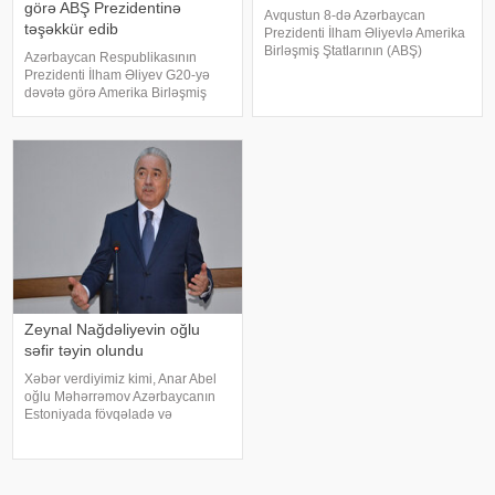
görə ABŞ Prezidentinə
Avqustun 8-də Azərbaycan
təşəkkür edib
Prezidenti İlham Əliyevlə Amerika
Birləşmiş Ştatlarının (ABŞ)
Azərbaycan Respublikasının
Prezidenti Donald
Prezidenti İlham Əliyev G20-yə
Tramp arasında telefon danışığı
dəvətə görə Amerika Birləşmiş
olub. KONKRET.azxəbər verir ki,
Ştatlarının Prezidenti Donald
bu barədə Azərbaycan
Trama təşəkkür edib. -un xəbərinə
Prezidentinin Mətbuat Xidməti
görə, Prezidenti İlham Əliyev bu
məluma
barədə bu gün Donald Trampla
telefo
Zeynal Nağdəliyevin oğlu
səfir təyin olundu
Xəbər verdiyimiz kimi, Anar Abel
oğlu Məhərrəmov Azərbaycanın
Estoniyada fövqəladə və
səlahiyyətli səfiri vəzifəsindən geri
çağırılıb. Dövlət başçısının
Sərəncamı ilə Nemət Zeynal oğlu
Nağdəliyev Azərbaycanın