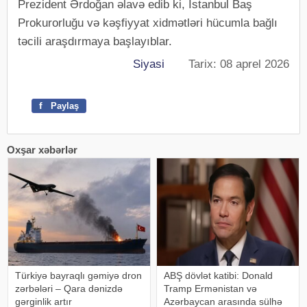
Prezident Ərdoğan əlavə edib ki, İstanbul Baş
Prokurorluğu və kəşfiyyat xidmətləri hücumla bağlı
təcili araşdırmaya başlayıblar.
Siyasi
Tarix: 08 aprel 2026
f
Paylaş
Oxşar xəbərlər
Türkiyə bayraqlı gəmiyə dron
ABŞ dövlət katibi: Donald
zərbələri – Qara dənizdə
Tramp Ermənistan və
gərginlik artır
Azərbaycan arasında sülhə