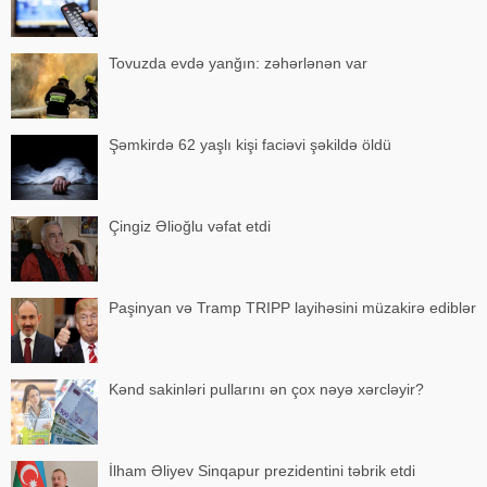
Tovuzda evdə yanğın: zəhərlənən var
Şəmkirdə 62 yaşlı kişi faciəvi şəkildə öldü
Çingiz Əlioğlu vəfat etdi
Paşinyan və Tramp TRIPP layihəsini müzakirə ediblər
Kənd sakinləri pullarını ən çox nəyə xərcləyir?
İlham Əliyev Sinqapur prezidentini təbrik etdi