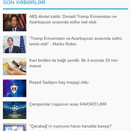
SON XƏBƏRLƏR
Estoniyada fövqəlad
ABŞ dövlət katibi: Donald Tramp Ermənistan və
Azərbaycan arasında sülhə nail olub
"Tramp Ermənistan və Azərbaycan arasında sülhü
təmin etdi" - Marko Rubio
Kart limitləri ilə bağlı yenilik: Bir il ərzində 20 min
manat
Rəşad Sadiqov baş məşqçi oldu
Çempionlar Liqasının əsas FAVORİTLƏRİ
"Qarabağ"ın oyununa hansı kanalda baxaq?