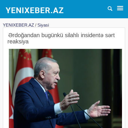
YENIXEBER.AZ
/
Siyasi
Ərdoğandan bugünkü silahlı insidentə sərt
reaksiya