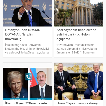
Netanyahudan KƏSKİN
Azərbaycanın neçə ölkədə
BƏYANAT: "İsrailin
səfirliyi var? - XİN-dən
mövcudluğu..."
açıqlama
İsrailin baş naziri Benyamin
"Azərbaycan Respublikasının
Netanyahu ölkəsinin təhlükəsizliyi
xaricdə diplomatik missiyalarının
və gələcəyi ilə bağlı sərt açıqlama
ümumi sayı 93-dür". Bunu -un
ilə çıxış edib. KONKRET.azxəbər
sorğusuna cavab olaraq
verir ki, baş nazir İsrailin
Azərbaycan Xarici İşlər
suverenliyinin heç bir halda
Nazirliyinin mətbuat katibi Ayxan
güzəştə gedilməyəcək əsas prinsi
Hacızadə deyib. . O bildirib ki,
Azərbayca
İlham Əliyev G20-yə dəvətə
İlham Əliyev Trampla danışdı