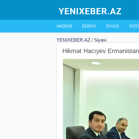
HADISƏ
DÜNYA
SIYASI
SOSI
YENIXEBER.AZ
/
Siyasi
Hikmət Hacıyev Ermənistan