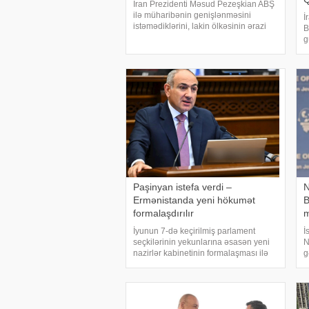
İran Prezidenti Məsud Pezeşkian ABŞ
ilə müharibənin genişlənməsini
İ
istəmədiklərini, lakin ölkəsinin ərazi
B
bütövlüyünü və milli maraqlarını
g
qorumaq üçün bütün imkanlardan
K
istifadə edəcəklərini bildirib. xarici KİV-
s
ə istinadə
h
b
Paşinyan istefa verdi –
N
Ermənistanda yeni hökumət
B
formalaşdırılır
m
İyunun 7-də keçirilmiş parlament
İ
seçkilərinin yekunlarına əsasən yeni
N
nazirlər kabinetinin formalaşması ilə
g
əlaqədar olaraq Ermənistan hökuməti
ç
bu gün istefaya gedir. xəbər verir ki,
b
Ermənistanın Baş naziri Nikol
h
Paşinyanı
p