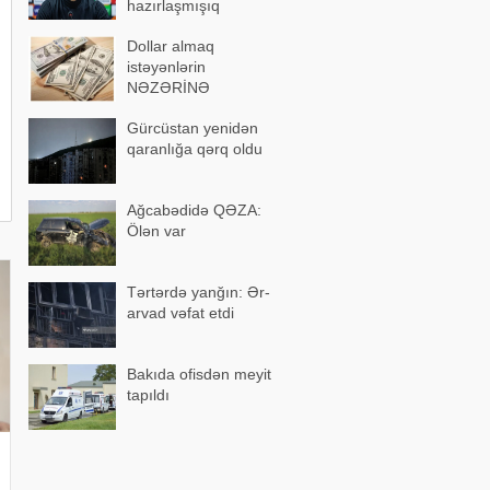
hazırlaşmışıq
Dollar almaq
istəyənlərin
NƏZƏRİNƏ
Gürcüstan yenidən
qaranlığa qərq oldu
Ağcabədidə QƏZA:
Ölən var
Tərtərdə yanğın: Ər-
arvad vəfat etdi
Bakıda ofisdən meyit
tapıldı