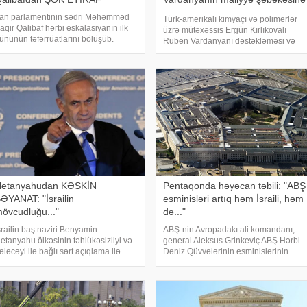
yönəldin
ran parlamentinin sədri Məhəmməd
Türk-amerikalı kimyaçı və polimerlər
aqir Qalibaf hərbi eskalasiyanın ilk
üzrə mütəxəssis Ergün Kırlıkovalı
ününün təfərrüatlarını bölüşüb.
Ruben Vardanyanı dəstəkləməsi və
ONKRET.azxəbər verir ki, onun
mühazirə oxumaq üçün Bakıya
özlərinə görə, İran rəhbərliyi liderinin
gəlməkdən imtina etməsi ilə əlaqədar
əlak olduğunu hələ martın 9-da, ilk
amerikalı risk tədqiqatçısı və esseist
ombalamalarda
Nassim Nikola
etanyahudan KƏSKİN
Pentaqonda həyəcan təbili: "ABŞ
ƏYANAT: "İsrailin
esminisləri artıq həm İsraili, həm
övcudluğu..."
də..."
srailin baş naziri Benyamin
ABŞ-nin Avropadakı ali komandanı,
etanyahu ölkəsinin təhlükəsizliyi və
general Aleksus Grinkeviç ABŞ Hərbi
ələcəyi ilə bağlı sərt açıqlama ilə
Dəniz Qüvvələrinin esminislərinin
ıxış edib. KONKRET.azxəbər verir ki,
çatışmazlığı ilə bağlı Pentaqona
aş nazir İsrailin suverenliyinin heç bir
xəbərdarlıq ünvanlayıb.
alda güzəştə gedilməyəcək əsas
KONKRET.azxəbər verir ki, onun
rinsi
sözlərinə görə, mövcud resursla