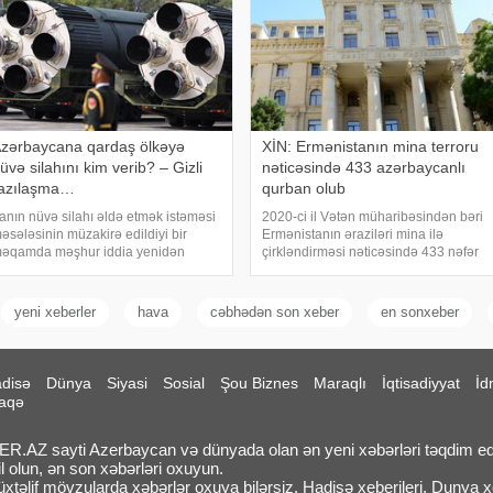
zərbaycana qardaş ölkəyə
XİN: Ermənistanın mina terroru
üvə silahını kim verib? – Gizli
nəticəsində 433 azərbaycanlı
azılaşma…
qurban olub
ranın nüvə silahı əldə etmək istəməsi
2020-ci il Vətən müharibəsindən bəri
əsələsinin müzakirə edildiyi bir
Ermənistanın əraziləri mina ilə
əqamda məşhur iddia yenidən
çirkləndirməsi nəticəsində 433 nəfər
ündəmə gəlib. Bildirilir ki, Səudiyyə
mina qurbanı olub. xəbər verir ki, bu
rəbistanının mərhum kralı Faysal ibn
barədə Xarici İşlər Nazirliyinin "X"
bdüləziz Əl Səud Pakistanın nüvə
səhifəsində bildirilib. Son hadisəd
yeni xeberler
hava
cəbhədən son xeber
en sonxeber
ilahı proqramın
disə
Dünya
Siyasi
Sosial
Şou Biznes
Maraqlı
İqtisadiyyat
İd
aqə
.AZ sayti Azerbaycan və dünyada olan ən yeni xəbərləri təqdim ed
l olun, ən son xəbərləri oxuyun.
təlif mövzularda xəbərlər oxuya bilərsiz. Hadisə xeberileri, Dunya xeb