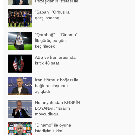
Pezeşkianın istefası ilə
bağlı mühüm açıqlama
"Sabah" "Orhus"la
qarşılaşacaq
"Qarabağ" – "Dinamo":
İlk görüş bu gün
keçiriləcək
ABŞ və İran arasında
kritik 48 saat
İran Hörmüz boğazı ilə
bağlı razılaşmanı
açıqladı
Netanyahudan KƏSKİN
BƏYANAT: "İsrailin
mövcudluğu..."
"Dinamo" ilə oyuna
istədiyimiz kimi