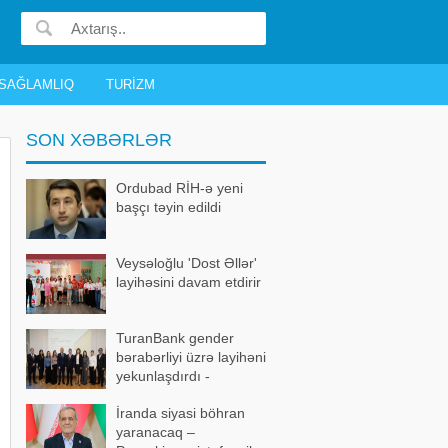
SAĞLAMLIQ
TURIZM
SON XƏBƏRLƏR
Ordubad RİH-ə yeni
başçı təyin edildi
Veysəloğlu 'Dost Əllər'
layihəsini davam etdirir
TuranBank gender
bərabərliyi üzrə layihəni
yekunlaşdırdı -
FOTOLAR
İranda siyasi böhran
yaranacaq –