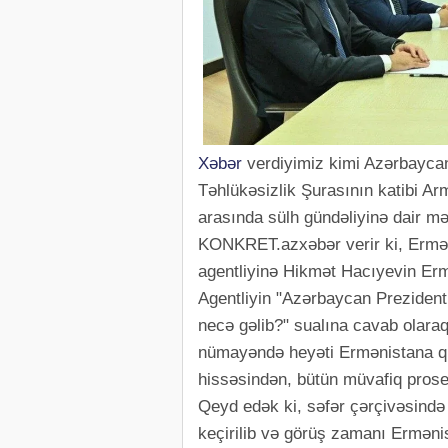
Xəbər
verdiyimiz kimi Azərbayca
Təhlükəsizlik Şurasının katibi A
arasında sülh gündəliyinə dair mə
KONKRET.azxəbər verir ki, Erməni
agentliyinə Hikmət Hacıyevin Erm
Agentliyin "Azərbaycan Preziden
necə gəlib?" sualına cavab olaraq
nümayəndə heyəti Ermənistana qu
hissəsindən, bütün müvafiq prose
Qeyd edək ki, səfər çərçivəsində
keçirilib və görüş zamanı Ermənis