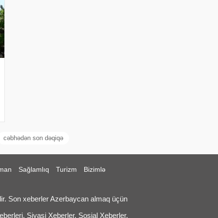
cəbhədən son dəqiqə
man
Sağlamlıq
Turizm
Bizimlə
ir. Son xeberler Azerbaycan almaq üçün
erleri, Siyasi Xeberler, Sosial Xeberler,