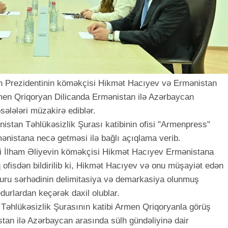
n Prezidentinin köməkçisi Hikmət Hacıyev və Ermənistan
rmen Qriqoryan Dilicanda Ermənistan ilə Azərbaycan
sələləri müzakirə ediblər.
stan Təhlükəsizlik Şurası katibinin ofisi "Armenpress"
ənistana necə getməsi ilə bağlı açıqlama verib.
ti İlham Əliyevin köməkçisi Hikmət Hacıyev Ermənistana
 ofisdən bildirilib ki, Hikmət Hacıyev və onu müşayiət edən
ru sərhədinin delimitasiya və demarkasiya olunmuş
durlardan keçərək daxil olublar.
 Təhlükəsizlik Şurasının katibi Armen Qriqoryanla görüş
tan ilə Azərbaycan arasında sülh gündəliyinə dair