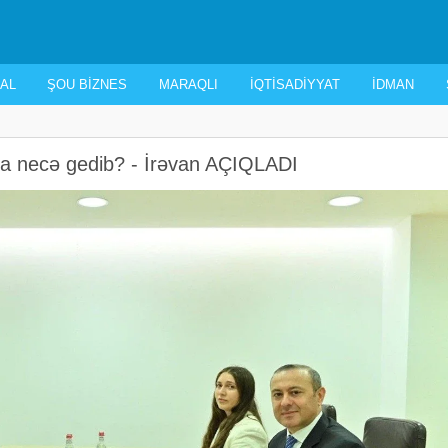
AL
ŞOU BIZNES
MARAQLI
İQTISADIYYAT
İDMAN
a necə gedib? - İrəvan AÇIQLADI