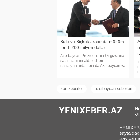
Bakı və Bişkek arasında mühüm
A
fond: 200 milyon dollar
n
r
Azərbaycan Prezidentinin Qırğızstana
səfəri zamanı əldə edilən
İ
razılaşmalardan biri də Azərbaycan və
m
Qırğızıstan Birgə İnvestisiya Fondunun
m
maliyyə imkanlarını ikiqat artıraraq
g
200 milyon dollara çatdırmaq barədə
Ə
idi. Azərbayca
Ə
son xeberler
azerbaycan xeberleri
s
Ha
Əl
YENIXEBER
sayta daxi
Saytda müx