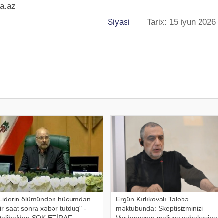
ka.az
Siyasi
Tarix: 15 iyun 2026
Liderin ölümündən hücumdan
Ergün Kırlıkovalı Talebə
ir saat sonra xəbər tutduq" -
məktubunda: Skeptisizminizi
alibafdan ŞOK ETİRAF
Vardanyanın maliyyə şəbəkəsinə