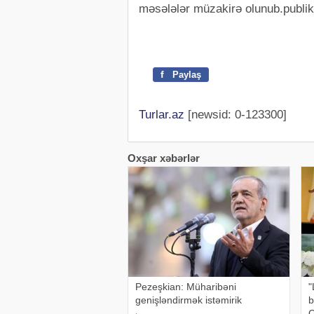
məsələlər müzakirə olunub.publi
f
Paylaş
Turlar.az
[newsid: 0-123300]
Oxşar xəbərlər
Pezeşkian: Müharibəni
"
genişləndirmək istəmirik
b
Q