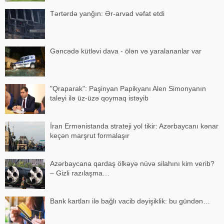
Tərtərdə yanğın: Ər-arvad vəfat etdi
Gəncədə kütləvi dava - ölən və yaralananlar var
"Qraparak": Paşinyan Papikyanı Alen Simonyanın
taleyi ilə üz-üzə qoymaq istəyib
İran Ermənistanda strateji yol tikir: Azərbaycanı kənar
keçən marşrut formalaşır
Azərbaycana qardaş ölkəyə nüvə silahını kim verib?
– Gizli razılaşma…
Bank kartları ilə bağlı vacib dəyişiklik: bu gündən…