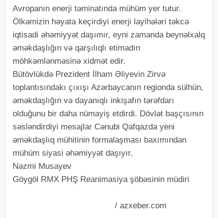
Avropanın enerji təminatında mühüm yer tutur.
Ölkəmizin həyata keçirdiyi enerji layihələri təkcə
iqtisadi əhəmiyyət daşımır, eyni zamanda beynəlxalq
əməkdaşlığın və qarşılıqlı etimadın
möhkəmlənməsinə xidmət edir.
Bütövlükdə Prezident İlham Əliyevin Zirvə
toplantısındakı çıxışı Azərbaycanın regionda sülhün,
əməkdaşlığın və dayanıqlı inkişafın tərəfdarı
olduğunu bir daha nümayiş etdirdi. Dövlət başçısının
səsləndirdiyi mesajlar Cənubi Qafqazda yeni
əməkdaşlıq mühitinin formalaşması baxımından
mühüm siyasi əhəmiyyət daşıyır.
Nəzmi Musayev
Göygöl RMX PHŞ Reanimasiya şöbəsinin müdiri
/ azxeber.com