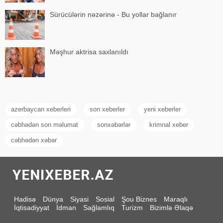
Sürücülərin nəzərinə - Bu yollar bağlanır
Məşhur aktrisa saxlanıldı
azerbaycan xeberleri
son xeberler
yeni xeberler
cəbhədən son məlumat
sonxəbərlər
krimnal xeber
cəbhədən xəbər
Hadisə
Dünya
Siyasi
Sosial
Şou Biznes
Maraqlı
İqtisadiyyat
İdman
Sağlamlıq
Turizm
Bizimlə Əlaqə