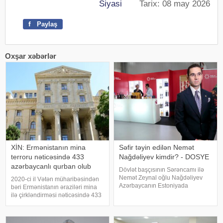
Siyasi
Tarix: 08 may 2026
f
Paylaş
Oxşar xəbərlər
XİN: Ermənistanın mina
Səfir təyin edilən Nemət
terroru nəticəsində 433
Nağdəliyev kimdir? - DOSYE
azərbaycanlı qurban olub
Dövlət başçısının Sərəncamı ilə
Nemət Zeynal oğlu Nağdəliyev
2020-ci il Vətən müharibəsindən
Azərbaycanın Estoniyada
bəri Ermənistanın əraziləri mina
fövqəladə və səlahiyyətli səfiri
ilə çirkləndirməsi nəticəsində 433
təyin edilib. Nemət Nağdəliyev
nəfər mina qurbanı olub. xəbər
Prezidentin ərazi-təşkilat
verir ki, bu barədə Xarici İşlər
məsələləri üzrə köməkçisi - şöbə
Nazirliyinin "X" səhifəsində