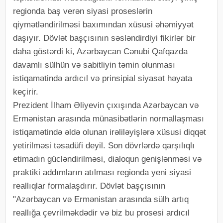
regionda baş verən siyasi proseslərin
qiymətləndirilməsi baxımından xüsusi əhəmiyyət
daşıyır. Dövlət başçısının səsləndirdiyi fikirlər bir
daha göstərdi ki, Azərbaycan Cənubi Qafqazda
davamlı sülhün və sabitliyin təmin olunması
istiqamətində ardıcıl və prinsipial siyasət həyata
keçirir.
Prezident İlham Əliyevin çıxışında Azərbaycan və
Ermənistan arasında münasibətlərin normallaşması
istiqamətində əldə olunan irəliləyişlərə xüsusi diqqət
yetirilməsi təsadüfi deyil. Son dövrlərdə qarşılıqlı
etimadın gücləndirilməsi, dialoqun genişlənməsi və
praktiki addımların atılması regionda yeni siyasi
reallıqlar formalaşdırır. Dövlət başçısının
"Azərbaycan və Ermənistan arasında sülh artıq
reallığa çevrilməkdədir və biz bu prosesi ardıcıl