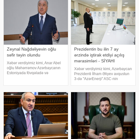
müdiri Zeyna
bildirilib. Son hadisəd
Zeynal Nağdəliyevin oğlu
Prezidentin bu ilin 7 ay
səfir təyin olundu
ərzində iştirak etdiyi açılış
mərasimləri - SİYAHI
Xəbər verdiyimiz kimi, Anar Abel
oğlu Məhərrəmov Azərbaycanın
Xəbər verdiyimiz kimi, Azərbaycan
Estoniyada fövqəladə və
Prezidenti İlham Əliyev avqustun
səlahiyyətli səfiri vəzifəsindən geri
3-də "AzərEnerji" ASC-nin
çağırılıb. Dövlət başçısının
220/110/10 kV-luq "Yeni
Sərəncamı ilə Nemət Zeynal oğlu
Səngəçal" yarımstansiyasının
Nağdəliyev Azərbaycanın
açılışında iştirak edib. Dövlət
Estoniyada fövqəlad
başçısı cari ilin ötə