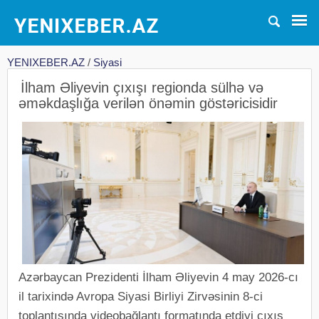
YENIXEBER.AZ
/
Siyasi
İlham Əliyevin çıxışı regionda sülhə və
əməkdaşlığa verilən önəmin göstəricisidir
Azərbaycan Prezidenti İlham Əliyevin 4 may 2026-cı
il tarixində Avropa Siyasi Birliyi Zirvəsinin 8-ci
toplantısında videobağlantı formatında etdiyi çıxış