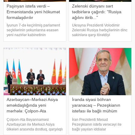
Paşinyan istefa verdi –
Zelenski dünyanı sərt
Ermənistanda yeni hökumət
tədbirlərə çağırdı: "Rusiya
formalaşdırılır
ağılını itirib..."
İyunun 7-də keçirilmiş parlament
Ukrayna Prezidenti Volodimir
seçkilərinin yekunlarına əsasən
Zelenski Rusiya hərbçilərinin dinc
yeni nazirlər kabinetinin
sakinlərə qarşı törətdiyi
formalaşması ilə əlaqədar olaraq
qəddarlıqları kəskin şəkildə
Ermənistan hökuməti bu gün
pisləyib və beynəlxalq ictimaiyyəti
istefaya gedir. xəbər verir ki,
dərhal hərəkətə keçməyə çağırıb.
Ermənistanın Baş naziri Nikol
xəbər verir ki, Ukrayna lideri b
Paşinyanı
Azərbaycan–Mərkəzi Asiya
İranda siyasi böhran
əməkdaşlığında yeni
yaranacaq – Pezeşkianın
mərhələ: Çolpon-Ata
istefası ilə bağlı mühüm
Bəyannaməsi
açıqlama
Çolpon-Ata Bəyannaməsi
İran Prezidenti Məsud
Azərbaycan ilə Mərkəzi Asiya
Pezeşkianın istefa verəcəyi ilə
ölkələri arasında dostluq, qarşılıqlı
bağlı yayılan iddialar
etimad və strateji tərəfdaşlığın
müzakirələrə səbəb olub. Bəs