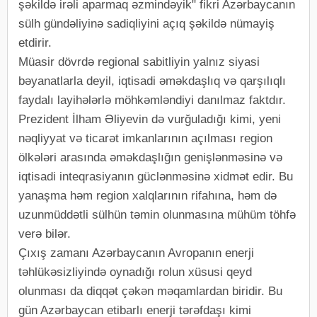
şəkildə irəli aparmaq əzmindəyik" fikri Azərbaycanın
sülh gündəliyinə sadiqliyini açıq şəkildə nümayiş
etdirir.
Müasir dövrdə regional sabitliyin yalnız siyasi
bəyanatlarla deyil, iqtisadi əməkdaşlıq və qarşılıqlı
faydalı layihələrlə möhkəmləndiyi danılmaz faktdır.
Prezident İlham Əliyevin də vurğuladığı kimi, yeni
nəqliyyat və ticarət imkanlarının açılması region
ölkələri arasında əməkdaşlığın genişlənməsinə və
iqtisadi inteqrasiyanın güclənməsinə xidmət edir. Bu
yanaşma həm region xalqlarının rifahına, həm də
uzunmüddətli sülhün təmin olunmasına mühüm töhfə
verə bilər.
Çıxış zamanı Azərbaycanın Avropanın enerji
təhlükəsizliyində oynadığı rolun xüsusi qeyd
olunması da diqqət çəkən məqamlardan biridir. Bu
gün Azərbaycan etibarlı enerji tərəfdaşı kimi