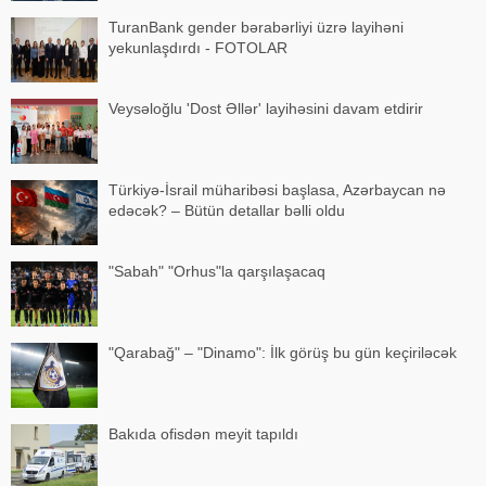
TuranBank gender bərabərliyi üzrə layihəni
yekunlaşdırdı - FOTOLAR
Veysəloğlu 'Dost Əllər' layihəsini davam etdirir
Türkiyə-İsrail müharibəsi başlasa, Azərbaycan nə
edəcək? – Bütün detallar bəlli oldu
"Sabah" "Orhus"la qarşılaşacaq
"Qarabağ" – "Dinamo": İlk görüş bu gün keçiriləcək
Bakıda ofisdən meyit tapıldı