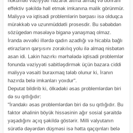
hökuməti vəziyyəti nəzarət altına almaq və böhranı
effektiv şəkildə həll etmək imkanına malik görünmür.
Maliyyə və iqtisadi problemlərin bərpası isə olduqca
mürəkkəb və uzunmüddətli prosesdir. Bu səbəbdən
sözügedən məsələyə biganə yanaşmaq olmaz.
İranda əvvəlki illərdə qadın azadlığı və hicabla bağlı
etirazların qarşısını zorakılıq yolu ilə almaq nisbətən
asan idi. Lakin hazırkı mərhələdə iqtisadi problemlər
fonunda vəziyyəti sabitləşdirmək üçün bazara ciddi
maliyyə vəsaiti buraxmaq tələb olunur ki, İranın
hazırda belə imkanları yoxdur".
Deputat bildirib ki, ölkədəki əsas problemlərdən biri
də su qıtlığıdır:
"İrandakı əsas problemlərdən biri də su qıtlığıdır. Bu
faktor əhalinin böyük hissəsinin ağır sosial şəraitdə
yaşadığını açıq şəkildə göstərir. Milli valyutanın
sürətlə dəyərdən düşməsi isə hətta qaçqınları belə