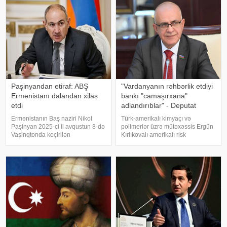
media kanalları və teleqram
hakimiyyət daxilindəki mənbələrə
səhifələri yayıb. xəbər verir ki,
istinadən yazır ki, Baş nazi
yayıla
Paşinyandan etiraf: ABŞ
"Vardanyanın rəhbərlik etdiyi
Ermənistanı dalandan xilas
bankı "camaşırxana"
etdi
adlandırıblar" - Deputat
Ermənistanın Baş naziri Nikol
Türk-amerikalı kimyaçı və
Paşinyan 2025-ci il avqustun 8-də
polimerlər üzrə mütəxəssis Ergün
Vaşinqtonda keçirilən
Kırlıkovalı amerikalı risk
Azərbaycan, Ermənistan və ABŞ
tədqiqatçısı Nassim Nikolas
liderlərinin üçtərəfli görüşünün
Talebə açıq məktub
ölkəsini "dalandan çıxardığını" və
ünvanlayaraq, onun Ruben
yeni imkanlar yaratdığını bildirib
Vardanyanı dəstəkləməsini və
Vardanyan həbsdə olduğu
müddətdə Bakıd