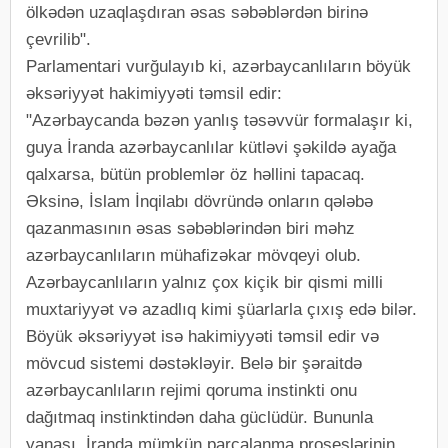
ölkədən uzaqlaşdıran əsas səbəblərdən birinə
çevrilib".
Parlamentari vurğulayıb ki, azərbaycanlıların böyük
əksəriyyət hakimiyyəti təmsil edir:
"Azərbaycanda bəzən yanlış təsəvvür formalaşır ki,
guya İranda azərbaycanlılar kütləvi şəkildə ayağa
qalxarsa, bütün problemlər öz həllini tapacaq.
Əksinə, İslam İnqilabı dövründə onların qələbə
qazanmasının əsas səbəblərindən biri məhz
azərbaycanlıların mühafizəkar mövqeyi olub.
Azərbaycanlıların yalnız çox kiçik bir qismi milli
muxtariyyət və azadlıq kimi şüarlarla çıxış edə bilər.
Böyük əksəriyyət isə hakimiyyəti təmsil edir və
mövcud sistemi dəstəkləyir. Belə bir şəraitdə
azərbaycanlıların rejimi qoruma instinkti onu
dağıtmaq instinktindən daha güclüdür. Bununla
yanaşı, İranda mümkün parçalanma proseslərinin