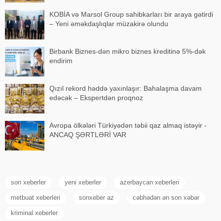
KOBİA və Marsol Group sahibkarları bir araya gətirdi
– Yeni əməkdaşlıqlar müzakirə olundu
Birbank Biznes-dən mikro biznes kreditinə 5%-dək
endirim
Qızıl rekord həddə yaxınlaşır: Bahalaşma davam
edəcək – Ekspertdən proqnoz
Avropa ölkələri Türkiyədən təbii qaz almaq istəyir -
ANCAQ ŞƏRTLƏRİ VAR
son xeberler
yeni xeberler
azerbaycan xeberleri
metbuat xeberleri
sonxeber az
cəbhədən ən son xəbər
kriminal xeberler