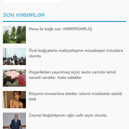
bölgədə mümkün atəşkəs və sülh
perspektivlərini yenidən gündəmə
gətirib. Lakin tərəflər arasında
SON XƏBƏRLƏR
əsas məsələlər üzrə həl
Hava ilə bağlı sarı XƏBƏRDARLIQ
Özəl bağçalarla maliyyələşmə müsabiqəsi müzakirə
olundu
Əsgərlikdən yayınmaq üçün saxta xaricdə təhsil
sənədi verdilər, həbs edildilər
Röyanın konsertinə biletlər rekord müddətdə satılıb
bitdi
Zeynal Nağdəliyevin oğlu səfir təyin olundu