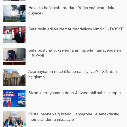
Hava ilə bağlı xəbərdarlıq - Yağış yağacaq, dolu
düşəcək
Səfir təyin edilən Nemət Nağdəliyev kimdir? - DOSYE
Səfir postuna yüksələn tanınmış ailə nümayəndələri
– SİYAHI
Azərbaycanın neçə ölkədə səfirliyi var? - XİN-dən
açıqlama
Bizon lotereyasında daha 4 avtomobil sahibini tapıb
Kristal beynəlxalq brend Hansgrohe ilə əməkdaşlıq
memorandumu imzalayıb