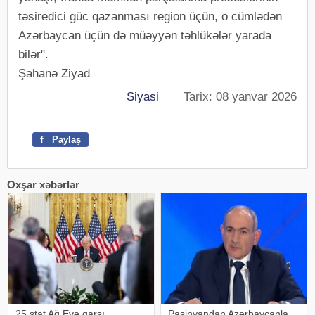
təsiredici güc qazanması region üçün, o cümlədən
Azərbaycan üçün də müəyyən təhlükələr yarada
bilər".
Şahanə Ziyad
Siyasi
Tarix: 08 yanvar 2026
f
Paylaş
Oxşar xəbərlər
25 ştat Ağ Evə qarşı
Paşinyandan Azərbaycanla