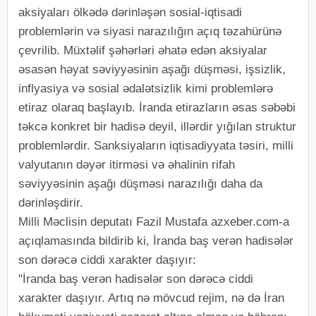
aksiyaları ölkədə dərinləşən sosial-iqtisadi
problemlərin və siyasi narazılığın açıq təzahürünə
çevrilib. Müxtəlif şəhərləri əhatə edən aksiyalar
əsasən həyat səviyyəsinin aşağı düşməsi, işsizlik,
inflyasiya və sosial ədalətsizlik kimi problemlərə
etiraz olaraq başlayıb. İranda etirazların əsas səbəbi
təkcə konkret bir hadisə deyil, illərdir yığılan struktur
problemlərdir. Sanksiyaların iqtisadiyyata təsiri, milli
valyutanın dəyər itirməsi və əhalinin rifah
səviyyəsinin aşağı düşməsi narazılığı daha da
dərinləşdirir.
Milli Məclisin deputatı Fazil Mustafa azxeber.com-a
açıqlamasında bildirib ki, İranda baş verən hadisələr
son dərəcə ciddi xarakter daşıyır:
"İranda baş verən hadisələr son dərəcə ciddi
xarakter daşıyır. Artıq nə mövcud rejim, nə də İran