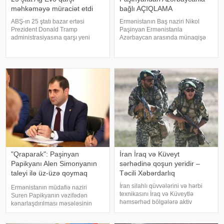
məhkəməyə müraciət etdi
bağlı AÇIQLAMA
ABŞ-ın 25 ştatı bazar ertəsi
Ermənistanın Baş naziri Nikol
Prezident Donald Tramp
Paşinyan Ermənistanla
administrasiyasına qarşı yeni
Azərbaycan arasında münaqişə
rüsumlarla bağlı məhkəmə iddiq
səhifəsinin bağlandığını və sülhün
qaldırıb. Onlar yeni tarifləri ABŞ Ali
bərqərar olduğunu bildirib. xəbər
Məhkəməsinin ləğv etdiyi idxal
verir ki, Paşinyan bunu 2025-ci il
vergilərini əvəzetmək cəhdi
avqustun 8-də Vaşinqtonda
adlandırıblar
keçirilmi
"Qraparak": Paşinyan
İran İraq və Küveyt
Papikyanı Alen Simonyanın
sərhədinə qoşun yeridir –
taleyi ilə üz-üzə qoymaq
Təcili Xəbərdarlıq
istəyib
İran silahlı qüvvələrini və hərbi
Ermənistanın müdafiə naziri
texnikasını İraq və Küveytlə
Suren Papikyanın vəzifədən
həmsərhəd bölgələrə aktiv
kənarlaşdırılması məsələsinin
şəkildə köçürməyə başlayıb. Bu
gündəmə gəldiyi iddia olunur.
barədə məlumatı proyranlı sosial
xəbər verir ki, "Qraparak" qəzeti