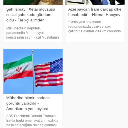
Şah İsmayıl Xətai mövzusu
Azərbaycan İranı qardaş ölkə
sosial şəbəkədə gündəm
hesab edir' - Hikmət Hacıyev
oldu - Tarixçi alimdən
"Geosiyasi baxımdan
açıqlama
regionumuzda vəziyyət çox
Milli Məclisin deputatı,
çətindir. Bakıdan 200 km cənubda
parlamentin Mədəniyyət
İran, ABŞ və İsrail arasında
komitəsinin sədri Fazil Mustafanın
müharibə gedir. 200 km şimalda
Şah İsmayıl Xətai ilə bağlı
isə Rusiya-Ukrayna müharibəsi
səsləndirdiyi fikirlər yenidən
davam edir". APA-ya istinadən
ictimai müzakirələrə səbəb olub. .
xəbər veri
Deputat Şah İsmayılın adını
daşıyan ordeni
Müharibə bitmir, sadəcə
görüntü yaradılır -
Amerikanın yeni hiyləsi
ABŞ Prezidenti Donald Trampın
İranla hərbi əməliyyatların tezliklə
başa çatacağına dair açıqlaması