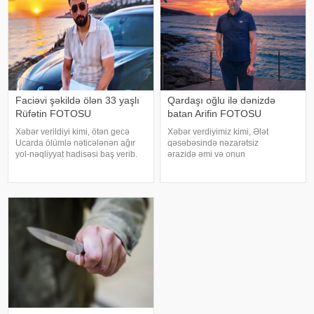
Faciəvi şəkildə ölən 33 yaşlı
Qardaşı oğlu ilə dənizdə
Rüfətin FOTOSU
batan Arifin FOTOSU
Xəbər verildiyi kimi, ötən gecə
Xəbər verdiyimiz kimi, Ələt
Ucarda ölümlə nəticələnən ağır
qəsəbəsində nəzarətsiz
yol-nəqliyyat hadisəsi baş verib.
ərazidə əmi və onun
bildirir ki, hadisə Bakı-Qazax
qardaşıoğlu batıb. xəbər verir ki,
magistralının rayonun Qarabörk
əmi Əlihəsənov Arif Həsən
kəndindən keçən hissəsində
oğlunun meyiti sudan tapılaraq
qeydə alınıb. Belə ki, hərəkətdə
aidiyyəti üzrə təhvil verilib. 15
ola
yaşlı Əlihəsənov Həsən Asi