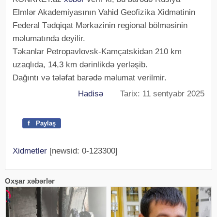
Elmlər Akademiyasının Vahid Geofizika Xidmətinin
Federal Tədqiqat Mərkəzinin regional bölməsinin
məlumatında deyilir.
Təkanlar Petropavlovsk-Kamçatskidən 210 km
uzaqlıda, 14,3 km dərinlikdə yerləşib.
Dağıntı və tələfat barədə məlumat verilmir.
Hadisə
Tarix: 11 sentyabr 2025
f
Paylaş
Xidmetler
[newsid: 0-123300]
Oxşar xəbərlər