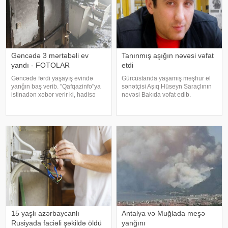
Gəncədə 3 mərtəbəli ev
Tanınmış aşığın nəvəsi vəfat
yandı - FOTOLAR
etdi
Gəncədə fərdi yaşayış evində
Gürcüstanda yaşamış məşhur el
yanğın baş verib. "Qafqazinfo"ya
sənətçisi Aşıq Hüseyn Saraçlının
istinadən xəbər verir ki, hadisə
nəvəsi Bakıda vəfat edib.
şəhərin N.Nərimanov
"Qafqazinfo"ya istinadən xəbər
prospektində, 3 mərtəbəli fərdi
verir ki, 47 yaşlı Mehdi Həsənov
yaşayış evində qeydə alınıb.
bədbəxt hadisə nəticəsində
Yanğının söndürülməsi üçün
dünyasını dəyişib. Bu gün onu
əraziy
15 yaşlı azərbaycanlı
Antalya və Muğlada meşə
Rusiyada faciəli şəkildə öldü
yanğını