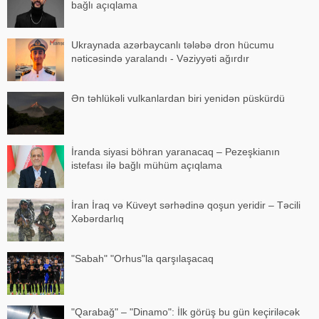
bağlı açıqlama
Ukraynada azərbaycanlı tələbə dron hücumu
nəticəsində yaralandı - Vəziyyəti ağırdır
Ən təhlükəli vulkanlardan biri yenidən püskürdü
İranda siyasi böhran yaranacaq – Pezeşkianın
istefası ilə bağlı mühüm açıqlama
İran İraq və Küveyt sərhədinə qoşun yeridir – Təcili
Xəbərdarlıq
"Sabah" "Orhus"la qarşılaşacaq
"Qarabağ" – "Dinamo": İlk görüş bu gün keçiriləcək