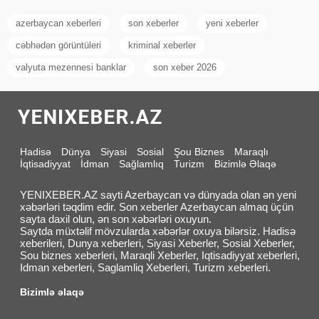
azerbaycan xeberleri
son xeberler
yeni xeberler
cəbhədən görüntüleri
kriminal xeberler
valyuta mezennesi banklar
son xeber 2026
Hadisə
Dünya
Siyasi
Sosial
Şou Biznes
Maraqlı
İqtisadiyyat
İdman
Sağlamlıq
Turizm
Bizimlə Əlaqə
YENIXEBER.AZ sayti Azerbaycan və dünyada olan ən yeni
xəbərləri təqdim edir. Son xeberler Azerbaycan almaq üçün
sayta daxil olun, ən son xəbərləri oxuyun.
Saytda müxtəlif mövzularda xəbərlər oxuya bilərsiz. Hadisə
xeberileri, Dunya xeberleri, Siyasi Xeberler, Sosial Xeberler,
Sou biznes xeberleri, Maraqli Xeberler, Iqtisadiyyat xeberleri,
Idman xeberleri, Saglamliq Xeberleri, Turizm xeberleri.
Bizimlə əlaqə