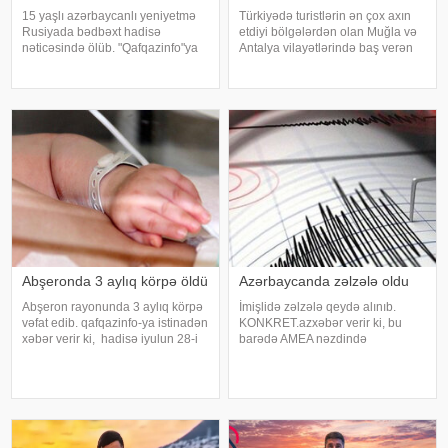
15 yaşlı azərbaycanlı yeniyetmə
Türkiyədə turistlərin ən çox axın
Rusiyada bədbəxt hadisə
etdiyi bölgələrdən olan Muğla və
nəticəsində ölüb. "Qafqazinfo"ya
Antalya vilayətlərində baş verən
istinadla xəbər verir ki, hadisə
meşə yanğınları ilə mübarizə
Krasnoyarsk diyarının Norilsk
davam edir. xəbər verir ki,
şəhərində baş verib. Belə ki,
Muğlanın Seydikemer rayonunda
əslən Zaqatalanın Əliabad
yerləşən əkin sahəsində başlayan
qəsəbəsində
yanğı
Abşeronda 3 aylıq körpə öldü
Azərbaycanda zəlzələ oldu
Abşeron rayonunda 3 aylıq körpə
İmişlidə zəlzələ qeydə alınıb.
vəfat edib. qafqazinfo-ya istinadən
KONKRET.azxəbər verir ki, bu
xəbər verir ki, hadisə iyulun 28-i
barədə AMEA nəzdində
saat 08 radələrində Hökməli
Respublika Seysmoloji Xidmət
qəsəbəsində qeydə alınıb. Belə
Mərkəzinin Zəlzələlərin tədqiqatı
ki, 10 aprel 2026-cı il təvəllüdlü
bürosu məlumat yayıb. Qeyd
Səccad Axundov evdə asfiksiyada
olunub ki, 21:53-də qeydə alınan
yeraltı təkanın maqnitudas