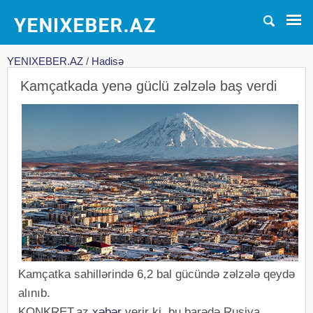
YENIXEBER.AZ
/
Hadisə
Kamçatkada yenə güclü zəlzələ baş verdi
Kamçatka sahillərində 6,2 bal gücündə zəlzələ qeydə
alınıb.
KONKRET.az
xəbər
verir ki, bu barədə Rusiya