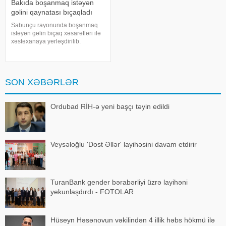
Bakıda boşanmaq istəyən
gəlini qaynatası bıçaqladı
Sabunçu rayonunda boşanmaq
istəyən gəlin bıçaq xəsarətləri ilə
xəstəxanaya yerləşdirilib.
"Teleqraf"a istinadən xəbər verir
ki, hadisə Qanbay Vəzirov
küçəsində baş verib. 1997-ci il
təvəllüdlü D.Əsgərova qayınanas
SON XƏBƏRLƏR
Ordubad RİH-ə yeni başçı təyin edildi
Veysəloğlu 'Dost Əllər' layihəsini davam etdirir
TuranBank gender bərabərliyi üzrə layihəni
yekunlaşdırdı - FOTOLAR
Hüseyn Həsənovun vəkilindən 4 illik həbs hökmü ilə