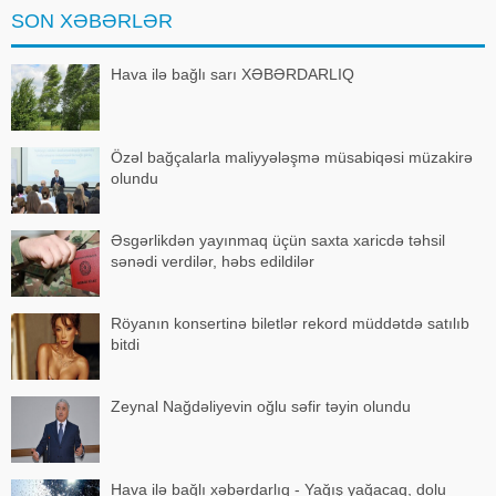
Türkiyə–Azərbaycan Dostluq,
SON XƏBƏRLƏR
Əməkdaşlıq və Həmrəylik
Vəqfinin (TADİV) və
Mədəniyyətləraras
Hava ilə bağlı sarı XƏBƏRDARLIQ
Özəl bağçalarla maliyyələşmə müsabiqəsi müzakirə
olundu
Əsgərlikdən yayınmaq üçün saxta xaricdə təhsil
sənədi verdilər, həbs edildilər
Röyanın konsertinə biletlər rekord müddətdə satılıb
bitdi
Zeynal Nağdəliyevin oğlu səfir təyin olundu
Hava ilə bağlı xəbərdarlıq - Yağış yağacaq, dolu