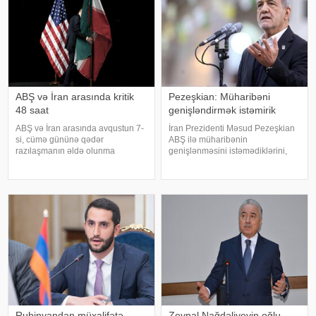
nüvə silahı proqramın
ABŞ və İran arasında kritik
Pezeşkian: Müharibəni
48 saat
genişləndirmək istəmirik
ABŞ və İran arasında avqustun 7-
İran Prezidenti Məsud Pezeşkian
si, cümə gününə qədər
ABŞ ilə müharibənin
razılaşmanın əldə olunma
genişlənməsini istəmədiklərini,
ehtimalı 50 faiz təşkil edir. xəbər
lakin ölkəsinin ərazi bütövlüyünü
verir ki, bu barədə "CNN"
və milli maraqlarını qorumaq üçün
telekanalı məlumat yayıb.
bütün imkanlardan istifadə
Mənbənin bildirdiyinə görə,
edəcəklərini bildirib. xarici KİV-ə
ehtimal olunan müvəqqət
istinadə
Rubinyandan müxalifətə
Zeynal Nağdəliyevin oğlu