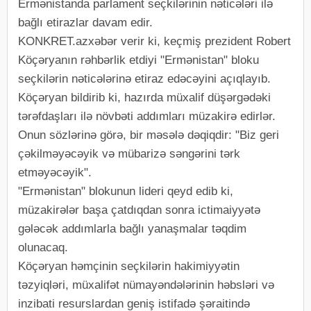
Ermənistanda parlament seçkilərinin nəticələri ilə
bağlı etirazlar davam edir.
KONKRET.azxəbər verir ki, keçmiş prezident Robert
Köçəryanın rəhbərlik etdiyi "Ermənistan" bloku
seçkilərin nəticələrinə etiraz edəcəyini açıqlayıb.
Köçəryan bildirib ki, hazırda müxalif düşərgədəki
tərəfdaşları ilə növbəti addımları müzakirə edirlər.
Onun sözlərinə görə, bir məsələ dəqiqdir: "Biz geri
çəkilməyəcəyik və mübarizə səngərini tərk
etməyəcəyik".
"Ermənistan" blokunun lideri qeyd edib ki,
müzakirələr başa çatdıqdan sonra ictimaiyyətə
gələcək addımlarla bağlı yanaşmalar təqdim
olunacaq.
Köçəryan həmçinin seçkilərin hakimiyyətin
təzyiqləri, müxalifət nümayəndələrinin həbsləri və
inzibati resurslardan geniş istifadə şəraitində