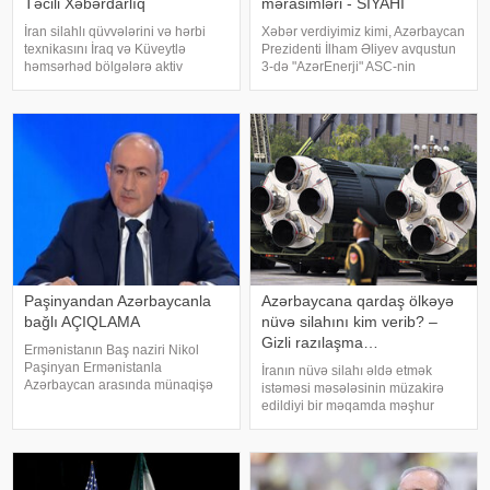
Təcili Xəbərdarlıq
mərasimləri - SİYAHI
İran silahlı qüvvələrini və hərbi
Xəbər verdiyimiz kimi, Azərbaycan
texnikasını İraq və Küveytlə
Prezidenti İlham Əliyev avqustun
həmsərhəd bölgələrə aktiv
3-də "AzərEnerji" ASC-nin
şəkildə köçürməyə başlayıb. Bu
220/110/10 kV-luq "Yeni
barədə məlumatı proyranlı sosial
Səngəçal" yarımstansiyasının
media kanalları və teleqram
açılışında iştirak edib. Dövlət
səhifələri yayıb. xəbər verir ki,
başçısı cari ilin ötə
yayıla
Paşinyandan Azərbaycanla
Azərbaycana qardaş ölkəyə
bağlı AÇIQLAMA
nüvə silahını kim verib? –
Gizli razılaşma…
Ermənistanın Baş naziri Nikol
Paşinyan Ermənistanla
İranın nüvə silahı əldə etmək
Azərbaycan arasında münaqişə
istəməsi məsələsinin müzakirə
səhifəsinin bağlandığını və sülhün
edildiyi bir məqamda məşhur
bərqərar olduğunu bildirib. xəbər
iddia yenidən gündəmə gəlib.
verir ki, Paşinyan bunu 2025-ci il
Bildirilir ki, Səudiyyə Ərəbistanının
avqustun 8-də Vaşinqtonda
mərhum kralı Faysal ibn
keçirilmi
Əbdüləziz Əl Səud Pakistanın