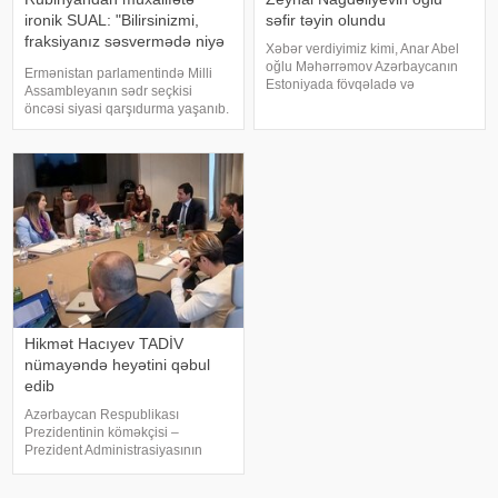
ironik SUAL: "Bilirsinizmi,
səfir təyin olundu
fraksiyanız səsvermədə niyə
Xəbər verdiyimiz kimi, Anar Abel
iştirak etməyəcək?"
oğlu Məhərrəmov Azərbaycanın
Ermənistan parlamentində Milli
Estoniyada fövqəladə və
Assambleyanın sədr seçkisi
səlahiyyətli səfiri vəzifəsindən geri
öncəsi siyasi qarşıdurma yaşanıb.
çağırılıb. Dövlət başçısının
KONKRET.azxəbər verir ki,
Sərəncamı ilə Nemət Zeynal oğlu
"Ermənistan" fraksiyası parlament
Nağdəliyev Azərbaycanın
sədrinin seçilməsi ilə bağlı
Estoniyada fövqəlad
keçiriləcək qapalı səsverməd
Hikmət Hacıyev TADİV
nümayəndə heyətini qəbul
edib
Azərbaycan Respublikası
Prezidentinin köməkçisi –
Prezident Administrasiyasının
Xarici siyasət məsələləri
şöbəsinin müdiri Hikmət Hacıyev