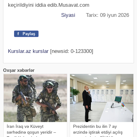
keçirildiyini iddia edib.Musavat.com
Siyasi
Tarix: 09 iyun 2026
f
Paylaş
Kurslar.az kurslar
[newsid: 0-123300]
Oxşar xəbərlər
İran İraq və Küveyt
Prezidentin bu ilin 7 ay
sərhədinə qoşun yeridir –
ərzində iştirak etdiyi açılış