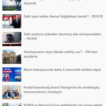
düşəcək
Səfir təyin edilən Nemət Nağdəliyev kimdir? - DOSYE
Səfir postuna yüksələn tanınmış ailə nümayəndələri
– SİYAHI
Azərbaycanın neçə ölkədə səfirliyi var? - XİN-dən
açıqlama
Bizon lotereyasında daha 4 avtomobil sahibini tapıb
Kristal beynəlxalq brend Hansgrohe ilə əməkdaşlıq
memorandumu imzalayıb
KOBİA və Marsol Group sahibkarları bir araya gətirdi