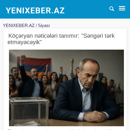
YENIXEBER.AZ
/
Siyasi
Köçəryan nəticələri tanımır: "Səngəri tərk
etməyəcəyik"