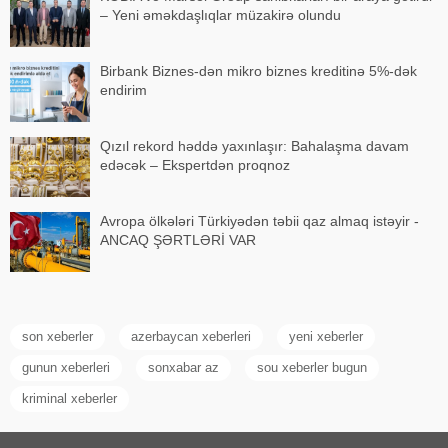
– Yeni əməkdaşlıqlar müzakirə olundu
Birbank Biznes-dən mikro biznes kreditinə 5%-dək
endirim
Qızıl rekord həddə yaxınlaşır: Bahalaşma davam
edəcək – Ekspertdən proqnoz
Avropa ölkələri Türkiyədən təbii qaz almaq istəyir -
ANCAQ ŞƏRTLƏRİ VAR
son xeberler
azerbaycan xeberleri
yeni xeberler
gunun xeberleri
sonxabar az
sou xeberler bugun
kriminal xeberler