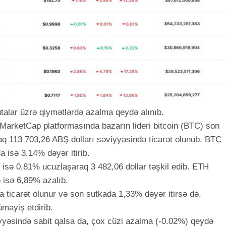
talar üzrə qiymətlərdə azalma qeydə alınıb.
nMarketCap platformasında bazarın lideri bitcoin (BTC) son
q 113 703,26 ABŞ dolları səviyyəsində ticarət olunub. BTC
a isə 3,14% dəyər itirib.
 isə 0,81% ucuzlaşaraq 3 482,06 dollar təşkil edib. ETH
 isə 6,89% azalıb.
 ticarət olunur və son sutkada 1,33% dəyər itirsə də,
ümayiş etdirib.
yyəsində sabit qalsa da, çox cüzi azalma (-0.02%) qeydə