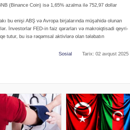
 BNB (Binance Coin) isə 1,65% azalma ilə 752,97 dollar
dakı bu enişi ABŞ və Avropa birjalarında müşahidə olunan
rlər. İnvestorlar FED-in faiz qərarları və makroiqtisadi qeyri-
e tutur, bu isə rəqəmsal aktivlərə olan tələbatın
Sosial
Tarix: 02 avqust 2025