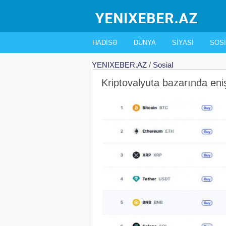
HADISƏ
DÜNYA
SIYASI
SOSI
YENIXEBER.AZ
/
Sosial
Kriptovalyuta bazarında eni