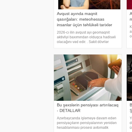
Avqust ayında maqnit
A
qasırğaları: meteohəssas
m
insanlar üçün təhlükəli tarixlər
K
a
2026-cı ilin avqust ayı geomaqnit
o
aktivliyi baxımından olduqca hadisəli
a
olacağını vəd edir. . Sakit dövrlər
t
müxtəlif intensivlikli maqnit qasırğaları
d
ilə əvəz olunacaq. . Avqust ayında
maqnit fırtınaları nə vaxt baş verəcək?
Bu şəxslərin pensiyası artırılacaq
B
- DETALLAR
Ş
Azərbaycanda işləməyə davam edən
Y
pensiyaçıların pensiyalarının yenidən
d
hesablanması prosesi avtomatik
ü