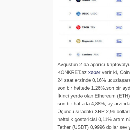
Avqustun 2-də aparıcı kriptovalyu
KONKRET.az
xəbər
verir ki, Coi
24 saat ərzində 0,16% ucuzlaşara
son bir həftədə 1,26%,son bir ayd
İkinci yerdə olan Ethereum (ETH)
son bir həftədə 4,88%, ay ərzində
Üçüncü sıradakı XRP 2,96 dollarla
həftəlik göstəricisi 0,11% artım n
Tether (USDT) 0,9996 dollar səvi