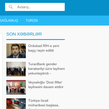
SAĞLAMLIQ
TURIZM
SON XƏBƏRLƏR
Ordubad RİH-ə yeni
başçı təyin edildi
TuranBank gender
bərabərliyi üzrə layihəni
yekunlaşdırdı -
FOTOLAR
Veysəloğlu 'Dost Əllər'
layihəsini davam etdirir
Türkiyə-İsrail
müharibəsi başlasa,