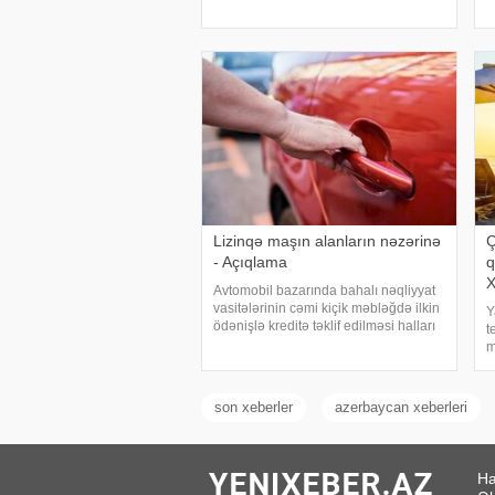
qaydada davam edir. Əmək və
k
Əhalinin Sosial Müdafiəsi Nazirliyinin
v
məlumatına görə, artıq 1300-dən çox
"
şəxsin pensiyas
f
Lizinqə maşın alanların nəzərinə
Ç
- Açıqlama
q
X
Avtomobil bazarında bahalı nəqliyyat
vasitələrinin cəmi kiçik məbləğdə ilkin
Y
ödənişlə kreditə təklif edilməsi halları
t
artıb. Bu cür kampaniyalar alıcılar
m
üçün cəlbedici görünsə də, müqavilə
s
şərtləri və ümumi kredit yükü il
q
s
son xeberler
azerbaycan xeberleri
g
Ha