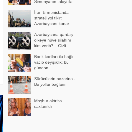
Simonyanın taleyi ilə
üz-üzə qoymaq istəyib
İran Ermənistanda
strateji yol tikir:
Azərbaycanı kənar
keçən marşrut
Azərbaycana qardaş
formalaşır
ölkəyə nüvə silahını
kim verib? – Gizli
razılaşma…
Bank kartları ilə bağlı
vacib dəyişiklik: bu
gündən…
Sürücülərin nəzərinə -
Bu yollar bağlanır
Məşhur aktrisa
saxlanıldı