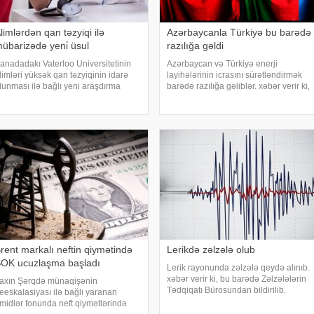
limlərdən qan təzyiqi ilə
Azərbaycanla Türkiyə bu barədə
übarizədə yeni̇ üsul
razılığa gəldi
anadadakı Vaterloo Universitetinin
Azərbaycan və Türkiyə enerji
limləri yüksək qan təzyiqinin idarə
layihələrinin icrasını sürətləndirmək
lunması ilə bağlı yeni araşdırma
barədə razılığa gəliblər. xəbər verir ki,
parıblar. " "a istinadla xəbər verir ki,
bu barədə energetika naziri Pərviz
ədqiqatın nəticələrinə görə, yalnız
Şahbazov "X" sosial şəbəkəsindəki
uzun (natriumun) qəbulun
hesabında yazıb. "İstanbuld
rent markalı neftin qiymətində
Lerikdə zəlzələ olub
OK ucuzlaşma başladı
Lerik rayonunda zəlzələ qeydə alınıb.
xəbər verir ki, bu barədə Zəlzələlərin
axın Şərqdə münaqişənin
Tədqiqatı Bürosundan bildirilib.
eeskalasiyası ilə bağlı yaranan
Zəlzələ yerli vaxtla saat 19.24-də
midlər fonunda neft qiymətlərində
qeydə alınıb. 3,6 maqnitudalı