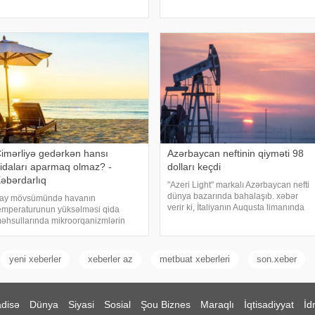
əskin ucuzlaşma qeydə alınıb. xəbər
zəlzələnin episentri 24 km. dərinlikdə
erir ki, avqustun 4-ü səhər ticarətində
olub. Məlumat
Brent" markalı neftin oktyabr
yuçersini
imərliyə gedərkən hansı
Azərbaycan neftinin qiyməti 98
idaları aparmaq olmaz? -
dolları keçdi
əbərdarlıq
"Azeri Light" markalı Azərbaycan nefti
dünya bazarında bahalaşıb. xəbər
ay mövsümündə havanın
verir ki, İtaliyanın Auqusta limanında
emperaturunun yüksəlməsi qida
CIF bazasında "Azeri Light" markalı
əhsullarında mikroorqanizmlərin
neftin bir barelinin qiyməti əvvəlki
ürətlə çoxalmasına şərait yaradır və
göstərici ilə müqayisəd
ida zəhərlənməsi riskini artırır. Bu
əbəbdən istirahətə və ya piknikə
yeni xeberler
xeberler az
metbuat xeberleri
son.xeber
edərkən qida təhlükəsizliy
disə
Dünya
Siyasi
Sosial
Şou Biznes
Maraqlı
İqtisadiyyat
İd