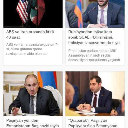
ABŞ və İran arasında kritik
Rubinyandan müxalifətə
48 saat
ironik SUAL: "Bilirsinizmi,
fraksiyanız səsvermədə niyə
ABŞ və İran arasında avqustun 7-
iştirak etməyəcək?"
si, cümə gününə qədər
Ermənistan parlamentində Milli
razılaşmanın əldə olunma
Assambleyanın sədr seçkisi
ehtimalı 50 faiz təşkil edir. xəbər
öncəsi siyasi qarşıdurma yaşanıb.
verir ki, bu barədə "CNN"
KONKRET.azxəbər verir ki,
telekanalı məlumat yayıb.
"Ermənistan" fraksiyası parlament
Mənbənin bildirdiyinə görə,
sədrinin seçilməsi ilə bağlı
ehtimal olunan müvəqqət
keçiriləcək qapalı səsverməd
Paşinyan yenidən
"Qraparak": Paşinyan
Ermənistanın Baş naziri təyin
Papikyanı Alen Simonyanın