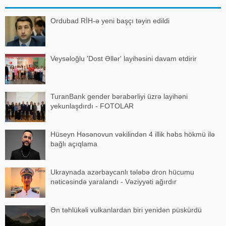
siyasi, iqtisadi
Ordubad RİH-ə yeni başçı təyin edildi
Veysəloğlu 'Dost Əllər' layihəsini davam etdirir
TuranBank gender bərabərliyi üzrə layihəni
yekunlaşdırdı - FOTOLAR
Hüseyn Həsənovun vəkilindən 4 illik həbs hökmü ilə
bağlı açıqlama
Ukraynada azərbaycanlı tələbə dron hücumu
nəticəsində yaralandı - Vəziyyəti ağırdır
Ən təhlükəli vulkanlardan biri yenidən püskürdü