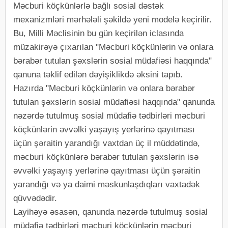
Məcburi köçkünlərlə bağlı sosial dəstək
mexanizmləri mərhələli şəkildə yeni modelə keçirilir.
Bu, Milli Məclisinin bu gün keçirilən iclasında
müzakirəyə çıxarılan "Məcburi köçkünlərin və onlara
bərabər tutulan şəxslərin sosial müdafiəsi haqqında"
qanuna təklif edilən dəyişiklikdə əksini tapıb.
Hazırda "Məcburi köçkünlərin və onlara bərabər
tutulan şəxslərin sosial müdafiəsi haqqında" qanunda
nəzərdə tutulmuş sosial müdafiə tədbirləri məcburi
köçkünlərin əvvəlki yaşayış yerlərinə qayıtması
üçün şəraitin yarandığı vaxtdan üç il müddətində,
məcburi köçkünlərə bərabər tutulan şəxslərin isə
əvvəlki yaşayış yerlərinə qayıtması üçün şəraitin
yarandığı və ya daimi məskunlaşdıqları vaxtadək
qüvvədədir.
Layihəyə əsasən, qanunda nəzərdə tutulmuş sosial
müdafiə tədbirləri məcburi köçkünlərin məcburi