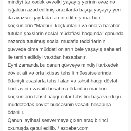
mindiyi tarixədək əvvəlki yaşayış yerinin əvəzinə
işğaldan azad edilmiş ərazilərdə başqa yaşayış yeri
ilə əvəzsiz qaydada təmin edilmiş məcburi
köçkünlərin "Məcburi köçkünlərin və onlara bərabər
tutulan şəxslərin sosial müdafiəsi haqqında" qanunda
nəzərdə tutulmuş sosial müdafiə tədbirlərinin
qüvvədə olma müddəti onların belə yaşayış sahələri
ilə təmin edildiyi vaxtdan hesablanır.
Eyni zamanda bu qanun qüvvəyə mindiyi tarixədək
dövlət ali və orta ixtisas təhsili müəssisələrində
ödənişli əsaslarla təhsil alan və təhsil haqqı dövlət
büdcəsinin vəsaiti hesabına ödənilən məcburi
köçkünlərin təhsil haqqı onlar təhsilini başa vurduğu
müddətədək dövlət büdcəsinin vəsaiti hesabına
ödənilir.
Qanun layihəsi səsverməyə çıxarılaraq birinci
oxunuşda qəbul edilib. / azxeber.com