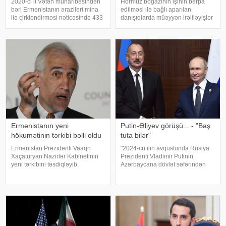
2020-ci il Vətən müharibəsindən
Hörmüz boğazının işinin bərpa
bəri Ermənistanın əraziləri mina
edilməsi ilə bağlı aparılan
ilə çirkləndirməsi nəticəsində 433
danışıqlarda müəyyən irəliləyişlər
nəfər mina qurbanı olub. xəbər
əldə olunub, lakin hələ ki yekun
verir ki, bu barədə Xarici İşlər
razılaşma imzalanmayıb. Bu
Nazirliyinin "X" səhifəsində
barədə ABŞ dövlət katibi Marko
bildirilib. Son hadisəd
Rubio açıqlama verib. xəbər verir
ki
Ermənistanın yeni
Putin-Əliyev görüşü... - "Baş
hökumətinin tərkibi bəlli oldu
tuta bilər"
Ermənistan Prezidenti Vaaqn
"2024-cü ilin avqustunda Rusiya
Xaçaturyan Nazirlər Kabinetinin
Prezidenti Vladimir Putinin
yeni tərkibini təsdiqləyib.
Azərbaycana dövlət səfərindən
KONKRET.azxəbər verir ki,
sonra iki ölkə arasında
Xaçatryan bununla bağlı fərman
münasibətlər strateji tərəfdaşlıq
imzalayıb. Fərmana əsasən:.
məcrasında inkişaf edirdi. Onun
Mqer Qriqoryan – Baş nazirin
fikrincə, həmin dövrdə siyasi
müavini. Tiqran Xaçatrya
dialoq