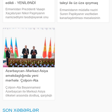
edildi - YENİLƏNDİ
taleyi ilə üz-üzə qoymaq
istəyib
Ermənistan Prezidenti Vaaqn
Ermənistanın müdafiə naziri
Xaçaturyan Nikol Paşinyanın
Suren Papikyanın vəzifədən
namizədliyini təsdiqləyərək onu
kənarlaşdırılması məsələsinin
yenidən baş nazir təyin edib.
gündəmə gəldiyi iddia olunur.
xəbər verir ki, bu barədə
xəbər verir ki, "Qraparak" qəzeti
Ermənistan Prezidentinin rəsmi
hakimiyyət daxilindəki mənbələrə
saytında dərc olunan fərmanda
istinadən yazır ki, Baş nazi
bildirilib. Sənədd
Azərbaycan–Mərkəzi Asiya
əməkdaşlığında yeni
mərhələ: Çolpon-Ata
Bəyannaməsi
Çolpon-Ata Bəyannaməsi
Azərbaycan ilə Mərkəzi Asiya
ölkələri arasında dostluq, qarşılıqlı
etimad və strateji tərəfdaşlığın
daha da möhkəmləndirilməsi
baxımından mühüm əhəmiyyət
SON XƏBƏRLƏR
kəsb edən sənəddir. Bəyannamə