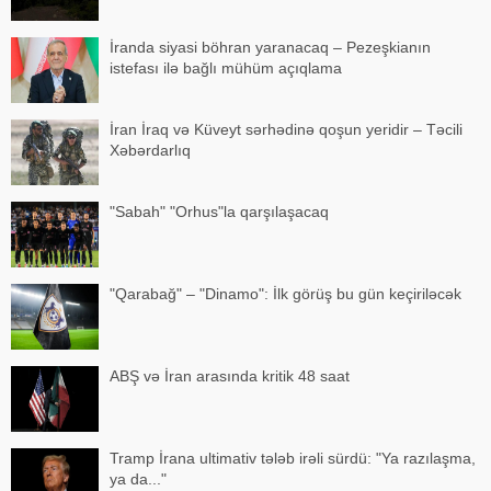
İranda siyasi böhran yaranacaq – Pezeşkianın
istefası ilə bağlı mühüm açıqlama
İran İraq və Küveyt sərhədinə qoşun yeridir – Təcili
Xəbərdarlıq
"Sabah" "Orhus"la qarşılaşacaq
"Qarabağ" – "Dinamo": İlk görüş bu gün keçiriləcək
ABŞ və İran arasında kritik 48 saat
Tramp İrana ultimativ tələb irəli sürdü: "Ya razılaşma,
ya da..."