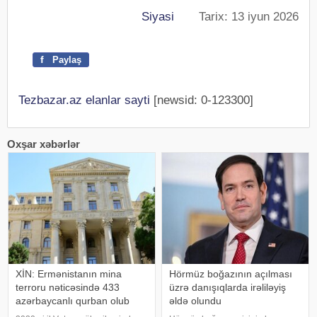
Siyasi
Tarix: 13 iyun 2026
f
Paylaş
Tezbazar.az elanlar sayti
[newsid: 0-123300]
Oxşar xəbərlər
XİN: Ermənistanın mina
Hörmüz boğazının açılması
terroru nəticəsində 433
üzrə danışıqlarda irəliləyiş
azərbaycanlı qurban olub
əldə olundu