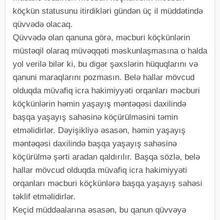
köçkün statusunu itirdikləri gündən üç il müddətində
qüvvədə olacaq.
Qüvvədə olan qanuna görə, məcburi köçkünlərin
müstəqil olaraq müvəqqəti məskunlaşmasına o halda
yol verilə bilər ki, bu digər şəxslərin hüquqlarını və
qanuni maraqlarını pozmasın. Belə hallar mövcud
olduqda müvafiq icra hakimiyyəti orqanları məcburi
köçkünlərin həmin yaşayış məntəqəsi daxilində
başqa yaşayış sahəsinə köçürülməsini təmin
etməlidirlər. Dəyişikliyə əsasən, həmin yaşayış
məntəqəsi daxilində başqa yaşayış sahəsinə
köçürülmə şərti aradan qaldırılır. Başqa sözlə, belə
hallar mövcud olduqda müvafiq icra hakimiyyəti
orqanları məcburi köçkünlərə başqa yaşayış sahəsi
təklif etməlidirlər.
Keçid müddəalarına əsasən, bu qanun qüvvəyə