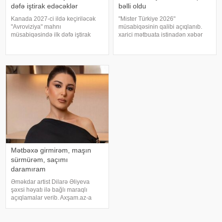
dəfə iştirak edəcəklər
bəlli oldu
Kanada 2027-ci ildə keçiriləcək
"Mister Türkiye 2026"
"Avroviziya" mahnı
müsabiqəsinin qalibi açıqlanıb.
müsabiqəsində ilk dəfə iştirak
xarici mətbuata istinadən xəbər
edəcək. xəbər verir ki, bu barədə
verir ki, 30 iştirakçının mübarizə
"Avroviziya"nın rəsmi saytı
apardığı finalda Rizenin Ardeşen
məlumat yayıb. Bildirilib ki,
rayonundan olan Doğukan
Kanada 2015-ci ildə yarışmay
Navdar birinci olaraq "Miste
Mətbəxə girmirəm, maşın
sürmürəm, saçımı
daramıram
Əməkdar artist Dilarə Əliyeva
şəxsi həyatı ilə bağlı maraqlı
açıqlamalar verib. Axşam.az-a
istinafdən xəbər verir ki, aktrisa
"İki başlı" proqramında heç vaxt
avtomobil idarə etmədiyini deyib.