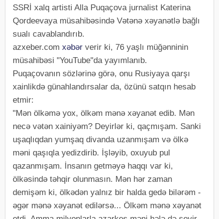
SSRİ xalq artisti Alla Puqaçova jurnalist Katerina
Qordeevaya müsahibəsində Vətənə xəyanətlə bağlı
sualı cavablandırıb.
azxeber.com
xəbər
verir ki, 76 yaşlı müğənninin
müsahibəsi "YouTube"da yayımlanıb.
Puqaçovanın sözlərinə görə, onu Rusiyaya qarşı
xainlikdə günahlandırsalar da, özünü satqın hesab
etmir:
"Mən ölkəmə yox, ölkəm mənə xəyanət edib. Mən
necə vətən xainiyəm? Deyirlər ki, qaçmışam. Sanki
uşaqlıqdan yumşaq divanda uzanmışam və ölkə
məni qaşıqla yedizdirib. İşləyib, oxuyub pul
qazanmışam. İnsanın getməyə haqqı var ki,
ölkəsində təhqir olunmasın. Mən hər zaman
demişəm ki, ölkədən yalnız bir halda gedə bilərəm -
əgər mənə xəyanət edilərsə... Ölkəm mənə xəyanət
etdi. Amma milyonlarla azarkeş məni hələ də sevir.