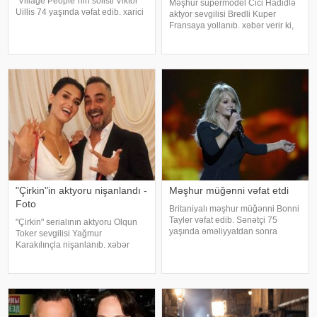
"Village People"nin solisti Viktor
Məşhur supermodel Cici Hadidlə
Uillis 74 yaşında vəfat edib. xarici
aktyor sevgilisi Bredli Kuper
mətbuata istinadən xəbər verir ki,
Fransaya yollanıb. xəbər verir ki,
sənətçinin ölümü ilə bağlı
cütlük Paris küçələrində əl-ələ
məlumat qrupun rəsmi sosial
gəzərkən obyektivlərə tuş gəliblər.
media hesablarında yayıla
Qeyd edək ki, müğənni Zayn
Malikdən ayrıldıqdan sonra Cicini
"Çirkin"in aktyoru nişanlandı -
Məşhur müğənni vəfat etdi
Foto
Britaniyalı məşhur müğənni Bonni
Tayler vəfat edib. Sənətçi 75
"Çirkin" serialının aktyoru Olqun
yaşında əməliyyatdan sonra
Toker sevgilisi Yağmur
dünmyasını dəyişib. Məlumatı
Karakılınçla nişanlanıb. xəbər
"The Sun" nəşri yayıb. /
verir ki, aktyor sevgilisini Bursada
yaşayan ailəsindən istəyib. Tokeri
bu özəl günündə həmkarları Diren
Polatoğulları və Mustaf