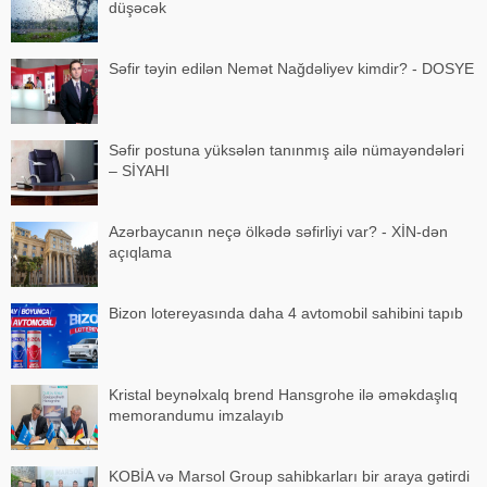
düşəcək
Səfir təyin edilən Nemət Nağdəliyev kimdir? - DOSYE
Səfir postuna yüksələn tanınmış ailə nümayəndələri
– SİYAHI
Azərbaycanın neçə ölkədə səfirliyi var? - XİN-dən
açıqlama
Bizon lotereyasında daha 4 avtomobil sahibini tapıb
Kristal beynəlxalq brend Hansgrohe ilə əməkdaşlıq
memorandumu imzalayıb
KOBİA və Marsol Group sahibkarları bir araya gətirdi