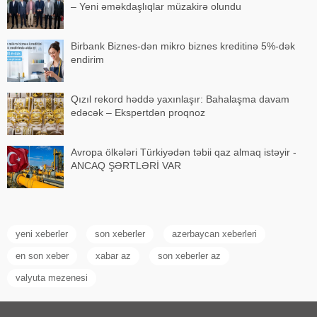
– Yeni əməkdaşlıqlar müzakirə olundu
Birbank Biznes-dən mikro biznes kreditinə 5%-dək
endirim
Qızıl rekord həddə yaxınlaşır: Bahalaşma davam
edəcək – Ekspertdən proqnoz
Avropa ölkələri Türkiyədən təbii qaz almaq istəyir -
ANCAQ ŞƏRTLƏRİ VAR
yeni xeberler
son xeberler
azerbaycan xeberleri
en son xeber
xabar az
son xeberler az
valyuta mezenesi