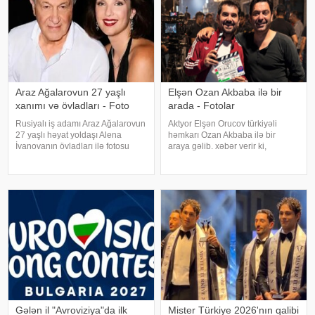
Araz Ağalarovun 27 yaşlı
Elşən Ozan Akbaba ilə bir
xanımı və övladları - Foto
arada - Fotolar
Rusiyalı iş adamı Araz Ağalarovun
Aktyor Elşən Orucov türkiyəli
27 yaşlı həyat yoldaşı Alena
həmkarı Ozan Akbaba ilə bir
İvanovanın övladları ilə fotosu
araya gəlib. xəbər verir ki,
yayılıb. Şəkil sosial mediada
sənətçilər "Çırak 2" serialının
paylaşılıb. Fotoda Alena və
çəkiliş meydançasında
A.Ağalarovdan olan iki övladı yer
görüşüblər. Ekran işində rol alan
alıb. Qeyd edək ki, Araz Ağalarovu
Elşən layihənin birinci hissəsində
d
Gələn il "Avroviziya"da ilk
Mister Türkiye 2026'nın qalibi