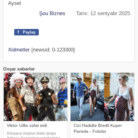
Aysel
Şou Biznes
Tarix: 12 sentyabr 2025
f
Paylaş
Xidmetler
[newsid: 0-123300]
Oxşar xəbərlər
Viktor Uillis vəfat etdi
Cici Hadidlə Bredli Kuper
Parisdə - Fotolar
Dünyaca məşhur disko qrupu