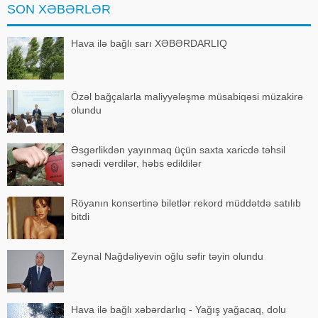
SON XƏBƏRLƏR
O, sürücü ilə hərəkə
Hava ilə bağlı sarı XƏBƏRDARLIQ
Özəl bağçalarla maliyyələşmə müsabiqəsi müzakirə
olundu
Əsgərlikdən yayınmaq üçün saxta xaricdə təhsil
sənədi verdilər, həbs edildilər
Röyanın konsertinə biletlər rekord müddətdə satılıb
bitdi
Zeynal Nağdəliyevin oğlu səfir təyin olundu
Hava ilə bağlı xəbərdarlıq - Yağış yağacaq, dolu