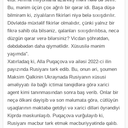
Bu, mənim üçün çox ağrılı bir qərar idi. Başa düşə
bilmirəm ki, ziyalıların fikirləri niyə belə sıxışdırılır.
Dövlətdə müxtəlif fikirlər olmalıdır, çünki yalnız bir
fikrə sahib ola bilsəniz, qalanları sıxışdırılıbsa, necə
düzgün qərar verə bilərsiniz? Vicdan şöhrətdən,
dəbdəbədən daha qiymətlidir. Xüsusilə mənim
yaşımda".
Xatırladaq ki, Alla Puqaçova və ailəsi 2022-ci ilin
payızında Rusiyanı tərk edib. Bu, onun əri, şoumen
Maksim Qalkinin Ukraynada Rusiyanın xüsusi
əməliyyatı ilə bağlı ictimai tənqidlərə görə xarici
agent kimi tanınmasından sonra baş verib. Onlar bir
neçə ölkəni dəyişib və son məlumata görə, cütlüyün
uşaqlarının məktəbə getdiyi və xarici dilləri öyrəndiyi
Kiprdə məskunlaşıb. Puqaçova vurğulayıb ki,
Rusiyanı məcbur tərk etmək məcburiyyətində qalıb.