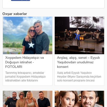
Oxşar xəbərlər
Xoşqədəm Hidayətqızı və
Anşlaq, alqış, sənət – Eyyub
Doğuşun istirahət -
Yaqubovdan unudulmaz
FOTOLARI
konsert
Tanınmış teleaparıcı, əməkdar
Xalq artisti Eyyub Yaqubov
jurnalist Xoşqədəm Hidayətqızı
Heydər Əliyev Sarayında keçirilən
istirahətdən ailə fotolarını
solo konsert proqramı öncəsi
paylaşıb. xəbər verir ki, o fotolara
media nümayəndələrinin
"bizim komanda ən yaxşıdır"
suallarını cavablandırıb,
başlığını yazıb. Fotolar böyük
yaradıcılığı və konsertlə bağlı
maraqla qarşılanıb. Həmi
fikirlərini bölüşüb. xəbər verir ki,
sənətkarın sözlərin