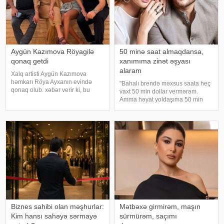
Aygün Kazımova Röyagilə
50 minə saat almaqdansa,
qonaq getdi
xanımıma zinət əşyası
alaram
Xalq artisti Aygün Kazımova
həmkarı Röya Ayxanın evində
"Bahalı brendə məxsus saata heç
qonaq olub. xəbər verir ki, bu
vaxt 50 min dollar vermərəm.
barədə müğənni Kazım Can
Amma həyat yoldaşıma 50 min
instaqram hesabında paylaşım
dollara zinət əşyası almaq mənim
edib. Görüntülər qısa müddətdə
üçün asandır". Axşam.az-a
izləyicilərin marağına səbəb olub
istinadən xəbər verir ki, bu sözləri
Xalq artisti Emin Ağalaro
Biznes sahibi olan məşhurlar:
Mətbəxə girmirəm, maşın
Kim hansı sahəyə sərmayə
sürmürəm, saçımı