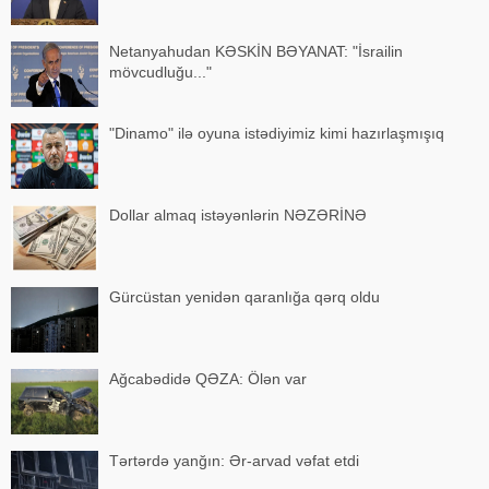
Netanyahudan KƏSKİN BƏYANAT: "İsrailin
mövcudluğu..."
"Dinamo" ilə oyuna istədiyimiz kimi hazırlaşmışıq
Dollar almaq istəyənlərin NƏZƏRİNƏ
Gürcüstan yenidən qaranlığa qərq oldu
Ağcabədidə QƏZA: Ölən var
Tərtərdə yanğın: Ər-arvad vəfat etdi