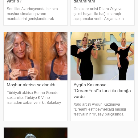
yatırıb?
daramıram
Son illər Azərbaycanda bir sıra
Əməkdar artist Dilarə Əliyeva
məşhur simalar qazanc
şəxsi həyatı ilə bağlı maraqlı
mənbələrini genişləndirərək
açıqlamalar verib. Axşam.az-a
müxtəlif sahələrə sərmayə
istinafdən xəbər verir ki, aktrisa
yatırırlar. Onların arasında
"İki başlı" proqramında heç vaxt
restoran, kafe, geyim, gözəllik və
avtomobil idarə etmədiyini deyib.
qida sektorunda fəaliyyət
O, sürücü ilə hərəkə
göstərən, öz adları il
Məşhur aktrisa saxlanıldı
Aygün Kazımova
"DreamFest"ə tərzi ilə damğa
Türkiyəli aktrisa Bennu Gerede
vurdu
saxlanılıb. Türkiyə KİV-inə
istinadən xəbər verir ki, Bakırköy
Xalq artisti Aygün Kazımova
Respublika Baş Prokurorluğu
"DreamFest" beynəlxalq musiqi
aktrisanın qatıldığı televiziya
festivalının firuzəyi xalçasında
proqramında səsləndirdiyi
görüntülənib. Ölkənin əsas ulduzu
fikirlərlə bağlı "ədəbsizlik" ittiham
tədbirə xüsusi tərzi ilə damğa
vurub. Pop kraliça zövqlü geyimi
və fərqli saç düzümü il