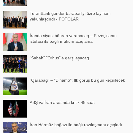
TuranBank gender bərabərliyi üzrə layihəni
yekunlaşdırdı - FOTOLAR
İranda siyasi böhran yaranacaq – Pezeşkianın
istefası ilə bağlı mühüm açıqlama
"Sabah" "Orhus"la qarşılaşacaq
"Qarabağ" – "Dinamo": İlk görüş bu gün keçiriləcək
ABŞ və İran arasında kritik 48 saat
İran Hörmüz boğazı ilə bağlı razılaşmanı açıqladı