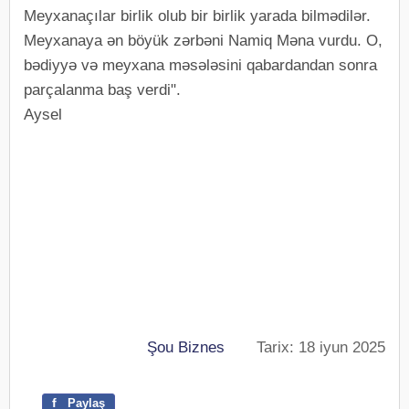
Meyxanaçılar birlik olub bir birlik yarada bilmədilər.
Meyxanaya ən böyük zərbəni Namiq Məna vurdu. O,
bədiyyə və meyxana məsələsini qabardandan sonra
parçalanma baş verdi".
Aysel
Şou Biznes
Tarix: 18 iyun 2025
f
Paylaş