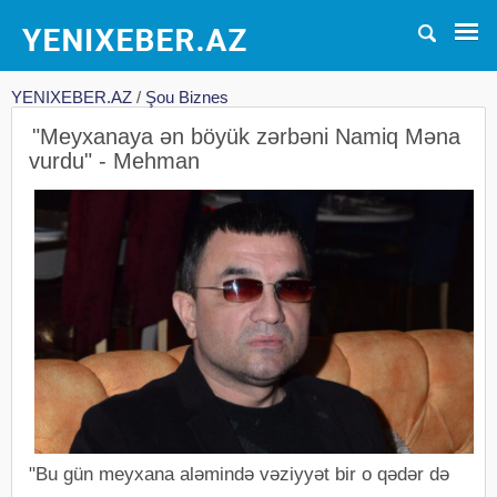
YENIXEBER.AZ
/
Şou Biznes
"Meyxanaya ən böyük zərbəni Namiq Məna
vurdu" - Mehman
"Bu gün meyxana aləmində vəziyyət bir o qədər də