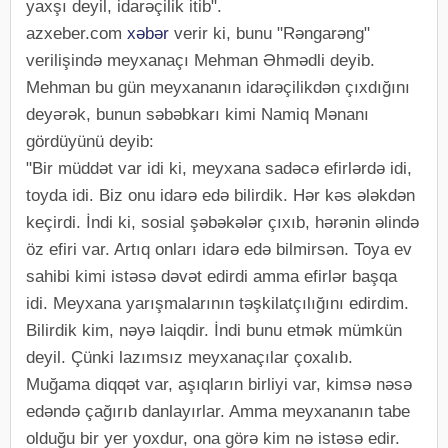
yaxşı deyil, idarəçilik itib".
azxeber.com
xəbər
verir ki, bunu "Rəngarəng"
verilişində meyxanaçı Mehman Əhmədli deyib.
Mehman bu gün meyxananın idarəçilikdən çıxdığını
deyərək, bunun səbəbkarı kimi Namiq Mənanı
gördüyünü deyib:
"Bir müddət var idi ki, meyxana sadəcə efirlərdə idi,
toyda idi. Biz onu idarə edə bilirdik. Hər kəs ələkdən
keçirdi. İndi ki, sosial şəbəkələr çıxıb, hərənin əlində
öz efiri var. Artıq onları idarə edə bilmirsən. Toya ev
sahibi kimi istəsə dəvət edirdi amma efirlər başqa
idi. Meyxana yarışmalarının təşkilatçılığını edirdim.
Bilirdik kim, nəyə laiqdir. İndi bunu etmək mümkün
deyil. Çünki lazımsız meyxanaçılar çoxalıb.
Muğama diqqət var, aşıqların birliyi var, kimsə nəsə
edəndə çağırıb danlayırlar. Amma meyxananın tabe
olduğu bir yer yoxdur, ona görə kim nə istəsə edir.