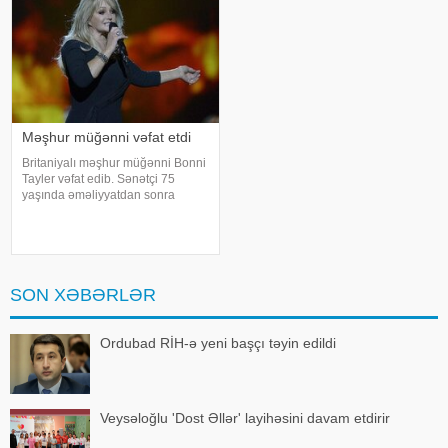
Məşhur müğənni vəfat etdi
Britaniyalı məşhur müğənni Bonni
Tayler vəfat edib. Sənətçi 75
yaşında əməliyyatdan sonra
dünmyasını dəyişib. Məlumatı
"The Sun" nəşri yayıb. /
SON XƏBƏRLƏR
Ordubad RİH-ə yeni başçı təyin edildi
Veysəloğlu 'Dost Əllər' layihəsini davam etdirir