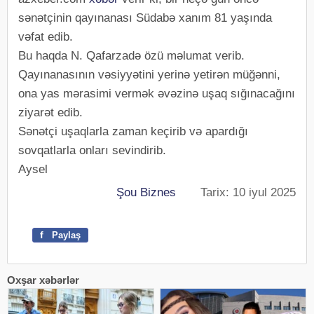
sənətçinin qayınanası Südabə xanım 81 yaşında
vəfat edib.
Bu haqda N. Qafarzadə özü məlumat verib.
Qayınanasının vəsiyyətini yerinə yetirən müğənni,
ona yas mərasimi vermək əvəzinə uşaq sığınacağını
ziyarət edib.
Sənətçi uşaqlarla zaman keçirib və apardığı
sovqatlarla onları sevindirib.
Aysel
Şou Biznes
Tarix: 10 iyul 2025
f
Paylaş
Oxşar xəbərlər