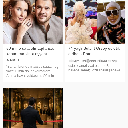
diaqnoz qoyula bilmədiyini
ayında İstanbuldak
bildirib. "Bu əməliyyat
Azərbaycand
50 minə saat almaqdansa,
74 yaşlı Bülənt Ərsoy estetik
xanımıma zinət əşyası
etdirdi - Foto
alaram
Türkiyəli müğənni Bülənt Ərsoy
estetik əməliyyat etdirib. Bu
"Bahalı brendə məxsus saata heç
barədə sənətçi özü sosial şəbəkə
vaxt 50 min dollar vermərəm.
hesabında məlumat verib. 74 yaşlı
Amma həyat yoldaşıma 50 min
ifaçı əməliyyatdan sonra
dollara zinət əşyası almaq mənim
paylaşdığı fotoya bunları qeyd
üçün asandır". Axşam.az-a
edib:. "Hörmətli izləyicilərim
istinadən xəbər verir ki, bu sözləri
Xalq artisti Emin Ağalaro