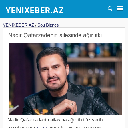
YENIXEBER.AZ
/
Şou Biznes
Nadir Qafarzadənin ailəsində ağır itki
Nadir Qafarzadənin ailəsinə ağır itki üz verib.
azxeber.com
xəbər
verir ki, bir neçə gün öncə