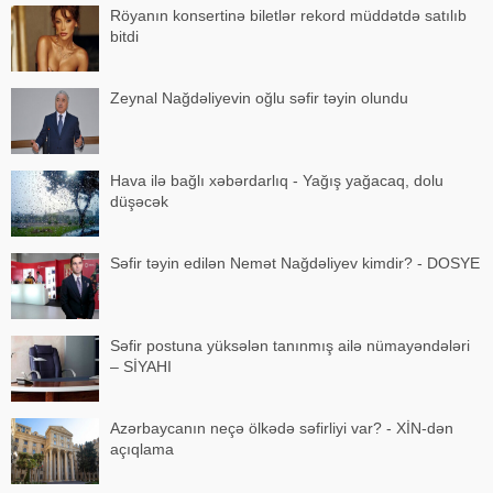
Röyanın konsertinə biletlər rekord müddətdə satılıb
bitdi
Zeynal Nağdəliyevin oğlu səfir təyin olundu
Hava ilə bağlı xəbərdarlıq - Yağış yağacaq, dolu
düşəcək
Səfir təyin edilən Nemət Nağdəliyev kimdir? - DOSYE
Səfir postuna yüksələn tanınmış ailə nümayəndələri
– SİYAHI
Azərbaycanın neçə ölkədə səfirliyi var? - XİN-dən
açıqlama