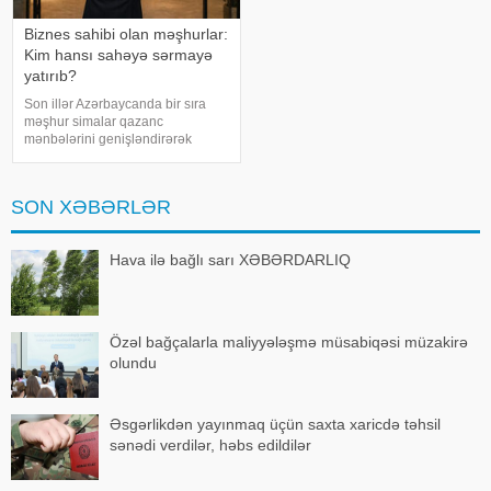
Biznes sahibi olan məşhurlar:
Kim hansı sahəyə sərmayə
yatırıb?
Son illər Azərbaycanda bir sıra
məşhur simalar qazanc
mənbələrini genişləndirərək
müxtəlif sahələrə sərmayə
yatırırlar. Onların arasında
restoran, kafe, geyim, gözəllik və
SON XƏBƏRLƏR
qida sektorunda fəaliyyət
göstərən, öz adları il
Hava ilə bağlı sarı XƏBƏRDARLIQ
Özəl bağçalarla maliyyələşmə müsabiqəsi müzakirə
olundu
Əsgərlikdən yayınmaq üçün saxta xaricdə təhsil
sənədi verdilər, həbs edildilər