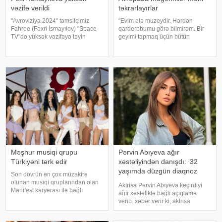
vəzifə verildi
təkrarlayırlar
"Avroviziya 2024" təmsilçimiz
"Evim elə muzeydir. Hərdən
Fahree (Fəxri İsmayılov) "Space
qarderobumu görə bilmirəm. Bir
TV"də yüksək vəzifəyə təyin
geyimi tapmaq üçün bütün
olunub. Bu barədə kanalın sosial
qutuları, qarderobu boşaltmalı
şəbəkə hesablarında paylaşım
oluram. Evim aksessuarlarla da
edilib. Bildirilib ki, Fahree "Space
doludur". axşam.az-a istinadən
TV"ni
bildirir ki, bu sözləri Əməkdar artis
Məşhur musiqi qrupu
Pərvin Abıyeva ağır
Türkiyəni tərk edir
xəstəliyindən danışdı: '32
yaşımda düzgün diaqnoz
Son dövrün ən çox müzakirə
qoyuldu
olunan musiqi qruplarından olan
Aktrisa Pərvin Abıyeva keçirdiyi
Manifest karyerası ilə bağlı
ağır xəstəliklə bağlı açıqlama
mühüm qərar qəbul edib. xarici
verib. xəbər verir ki, aktrisa
mətbuata istinadən xəbər verir ki,
axlorhidriya xəstəliyindən əziyyət
qrupun qurucusu və meneceri
çəkdiyini və uzun illər düzgün
Tolqa Akış üzvlərin sentyabr