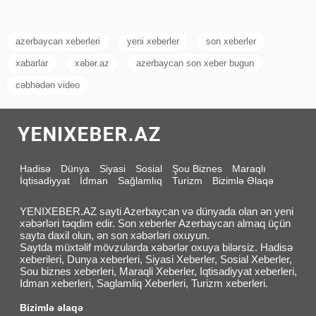
azerbaycan xeberleri
yeni xeberler
son xeberler
xabarlar
xəbər.az
azerbaycan son xeber bugun
cəbhədən video
Hadisə
Dünya
Siyasi
Sosial
Şou Biznes
Maraqlı
İqtisadiyyat
İdman
Sağlamlıq
Turizm
Bizimlə Əlaqə
YENIXEBER.AZ sayti Azerbaycan və dünyada olan ən yeni
xəbərləri təqdim edir. Son xeberler Azerbaycan almaq üçün
sayta daxil olun, ən son xəbərləri oxuyun.
Saytda müxtəlif mövzularda xəbərlər oxuya bilərsiz. Hadisə
xeberileri, Dunya xeberleri, Siyasi Xeberler, Sosial Xeberler,
Sou biznes xeberleri, Maraqli Xeberler, Iqtisadiyyat xeberleri,
Idman xeberleri, Saglamliq Xeberleri, Turizm xeberleri.
Bizimlə əlaqə