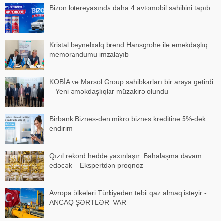
Bizon lotereyasında daha 4 avtomobil sahibini tapıb
Kristal beynəlxalq brend Hansgrohe ilə əməkdaşlıq
memorandumu imzalayıb
KOBİA və Marsol Group sahibkarları bir araya gətirdi
– Yeni əməkdaşlıqlar müzakirə olundu
Birbank Biznes-dən mikro biznes kreditinə 5%-dək
endirim
Qızıl rekord həddə yaxınlaşır: Bahalaşma davam
edəcək – Ekspertdən proqnoz
Avropa ölkələri Türkiyədən təbii qaz almaq istəyir -
ANCAQ ŞƏRTLƏRİ VAR