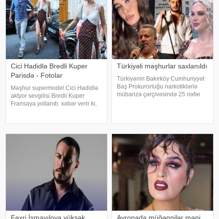
Cici Hadidlə Bredli Kuper
Türkiyəli məşhurlar saxlanıldı
Parisdə - Fotolar
Türkiyənin Bakırköy Cumhuriyyət
Baş Prokurorluğu narkotiklərlə
Məşhur supermodel Cici Hadidlə
mübarizə çərçivəsində 25 nəfər
aktyor sevgilisi Bredli Kuper
barəsində saxlanılma qərarı verib.
Fransaya yollanıb. xəbər verir ki,
Şübhəlilər arasında sənətçi,
cütlük Paris küçələrində əl-ələ
aktyor, iş adamı və obyekt
gəzərkən obyektivlərə tuş gəliblər.
sahiblərinin olduğu bildirilib.
Qeyd edək ki, müğənni Zayn
Əməliyya
Malikdən ayrıldıqdan sonra Cicini
Fəxri İsmayılova yüksək
Avropada müğənnilər məni