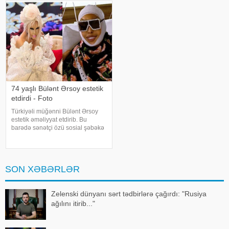
(DHA) Türkiyə Məhkəmə-Tibb
istinadən xəbər verir ki, bu sözləri
İnstitutunun rəyinə istinadə
Xalq artisti Emin Ağalaro
74 yaşlı Bülənt Ərsoy estetik
etdirdi - Foto
Türkiyəli müğənni Bülənt Ərsoy
estetik əməliyyat etdirib. Bu
barədə sənətçi özü sosial şəbəkə
hesabında məlumat verib. 74 yaşlı
ifaçı əməliyyatdan sonra
paylaşdığı fotoya bunları qeyd
edib:. "Hörmətli izləyicilərim
SON XƏBƏRLƏR
Zelenski dünyanı sərt tədbirlərə çağırdı: "Rusiya
ağılını itirib..."