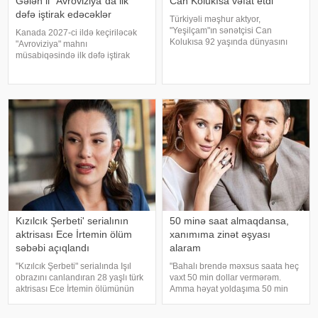
Gələn il "Avroviziya"da ilk
Can Kolukısa vəfat etdi
dəfə iştirak edəcəklər
Türkiyəli məşhur aktyor,
"Yeşilçam"ın sənətçisi Can
Kanada 2027-ci ildə keçiriləcək
Kolukısa 92 yaşında dünyasını
"Avroviziya" mahnı
dəyişib. xəbər verir ki, bu haqda
müsabiqəsində ilk dəfə iştirak
Türkiyə KİV məlumat yayıb. Aktyor
edəcək. xəbər verir ki, bu barədə
"Kapıcılar Kralı", "Züğürt Ağa",
"Avroviziya"nın rəsmi saytı
"Selamsı
məlumat yayıb. Bildirilib ki,
Kanada 2015-ci ildə yarışmay
Kızılcık Şerbeti' serialının
50 minə saat almaqdansa,
aktrisası Ece İrtemin ölüm
xanımıma zinət əşyası
səbəbi açıqlandı
alaram
"Kızılcık Şerbeti" serialında Işıl
"Bahalı brendə məxsus saata heç
obrazını canlandıran 28 yaşlı türk
vaxt 50 min dollar vermərəm.
aktrisası Ece İrtemin ölümünün
Amma həyat yoldaşıma 50 min
rəsmi səbəbi məlum olub. Bu
dollara zinət əşyası almaq mənim
barədə Demirören Haber Ajansı
üçün asandır". Axşam.az-a