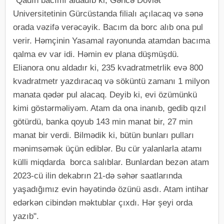
"Qadın bacımı aldadıb ki, Gəncə Dövlət
Universitetinin Gürcüstanda filialı açılacaq və sənə
orada vəzifə verəcəyik. Bacım da borc alıb ona pul
verir. Həmçinin Yasamal rayonunda atamdan bacıma
qalma ev var idi. Həmin ev plana düşmüşdü.
Elianora onu aldadır ki, 235 kvadratmetrlik evə 800
kvadratmetr yazdıracaq və söküntü zamanı 1 milyon
manata qədər pul alacaq. Deyib ki, evi özümünkü
kimi göstərməliyəm. Atam da ona inanıb, gedib qızıl
götürdü, banka qoyub 143 min manat bir, 27 min
manat bir verdi. Bilmədik ki, bütün bunları pulları
mənimsəmək üçün ediblər. Bu cür yalanlarla atamı
külli miqdarda borca salıblar. Bunlardan bezən atam
2023-cü ilin dekabrın 21-də səhər saatlarında
yaşadığımız evin həyətində özünü asdı. Atam intihar
edərkən cibindən məktublar çıxdı. Hər şeyi orda
yazıb".