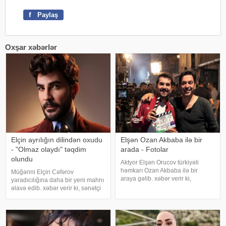
f
Paylaş
Oxşar xəbərlər
Elçin ayrılığın dilindən oxudu
Elşən Ozan Akbaba ilə bir
- "Olmaz olaydı" təqdim
arada - Fotolar
olundu
Aktyor Elşən Orucov türkiyəli
həmkarı Ozan Akbaba ilə bir
Müğənni Elçin Cəfərov
araya gəlib. xəbər verir ki,
yaradıcılığına daha bir yeni mahnı
sənətçilər "Çırak 2" serialının
əlavə edib. xəbər verir ki, sənətçi
çəkiliş meydançasında
bu dəfə "Olmaz olaydı" adlı
görüşüblər. Ekran işində rol alan
mahnısını dinləyicilərin ixtiyarına
Elşən layihənin birinci hissəsində
verib. . Bəstənin sözləri Rafael
d
Şabanova, musiqisi is