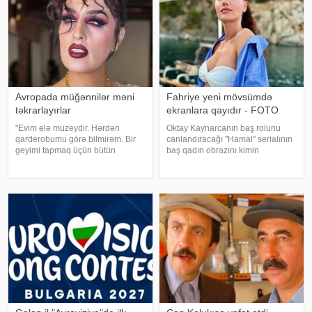
Avropada müğənnilər məni
Fahriye yeni mövsümdə
təkrarlayırlar
ekranlara qayıdır - FOTO
"Evim elə muzeydir. Hərdən
Oktay Kaynarcanın baş rolunu
qarderobumu görə bilmirəm. Bir
canlandıracağı "Hamal" serialının
geyimi tapmaq üçün bütün
baş qadın obrazını kimin
qutuları, qarderobu boşaltmalı
oynayacağı məlum olub. xəbər
oluram. Evim aksessuarlarla da
verir ki, yeni yayım mövsümündə
doludur". axşam.az-a istinadən
"ATV" kanalında nümayiş
bildirir ki, bu sözləri Əməkdar artis
olunacaq serialın baş qadı