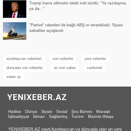
Tramp İrana ultimativ tələb irəli sürdü: "Ya razılaşma,
ya da..."
"Patriot" raketləri ilə bağlı ABŞ-ın tərəddüdü: Siyasi
səbəblər açıqlandı
azerbaycan xeberleri
son xeberler
yeni xeberler
dunyada son xeberler
ən son xəbər
xankendi
xeber az
Hadisə
Dünya
Siyasi
Sosial
Şou Biznes
Maraqlı
İqtisadiyyat
İdman
Sağlamlıq
Turizm
Bizimlə Əlaqə
YENIXEBER.AZ sayti Azerbaycan və dünyada olan ən yeni