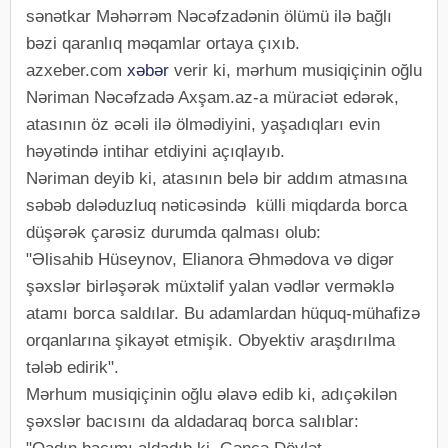
sənətkar Məhərrəm Nəcəfzadənin ölümü ilə bağlı
bəzi qaranlıq məqamlar ortaya çıxıb.
azxeber.com
xəbər
verir ki, mərhum musiqiçinin oğlu
Nəriman Nəcəfzadə Axşam.az-a müraciət edərək,
atasının öz əcəli ilə ölmədiyini, yaşadıqları evin
həyətində intihar etdiyini açıqlayıb.
Nəriman deyib ki, atasının belə bir addım atmasına
səbəb dələduzluq nəticəsində külli miqdarda borca
düşərək çarəsiz durumda qalması olub:
"Əlisahib Hüseynov, Elianora Əhmədova və digər
şəxslər birləşərək müxtəlif yalan vədlər verməklə
atamı borca saldılar. Bu adamlardan hüquq-mühafizə
orqanlarına şikayət etmişik. Obyektiv araşdırılma
tələb edirik".
Mərhum musiqiçinin oğlu əlavə edib ki, adıçəkilən
şəxslər bacısını da aldadaraq borca salıblar: