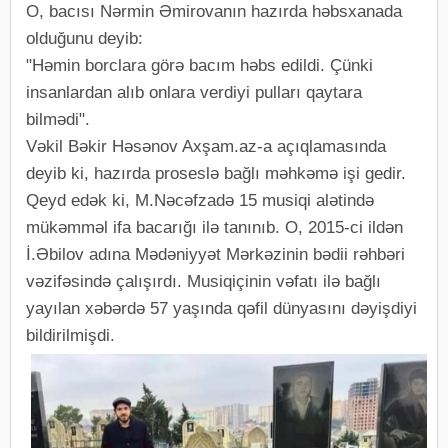
O, bacısı Nərmin Əmirovanın hazırda həbsxanada
olduğunu deyib:
"Həmin borclara görə bacım həbs edildi. Çünki
insanlardan alıb onlara verdiyi pulları qaytara
bilmədi".
Vəkil Bəkir Həsənov Axşam.az-a açıqlamasında
deyib ki, hazırda proseslə bağlı məhkəmə işi gedir.
Qeyd edək ki, M.Nəcəfzadə 15 musiqi alətində
mükəmməl ifa bacarığı ilə tanınıb. O, 2015-ci ildən
İ.Əbilov adına Mədəniyyət Mərkəzinin bədii rəhbəri
vəzifəsində çalışırdı. Musiqiçinin vəfatı ilə bağlı
yayılan xəbərdə 57 yaşında qəfil dünyasını dəyişdiyi
bildirilmişdi.