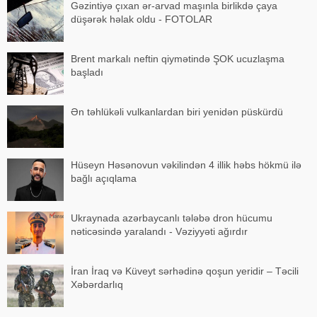
Gəzintiyə çıxan ər-arvad maşınla birlikdə çaya
düşərək həlak oldu - FOTOLAR
Brent markalı neftin qiymətində ŞOK ucuzlaşma
başladı
Ən təhlükəli vulkanlardan biri yenidən püskürdü
Hüseyn Həsənovun vəkilindən 4 illik həbs hökmü ilə
bağlı açıqlama
Ukraynada azərbaycanlı tələbə dron hücumu
nəticəsində yaralandı - Vəziyyəti ağırdır
İran İraq və Küveyt sərhədinə qoşun yeridir – Təcili
Xəbərdarlıq