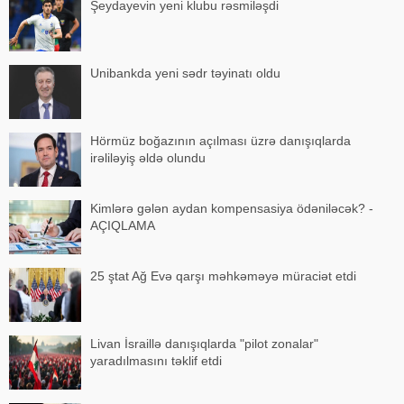
Şeydayevin yeni klubu rəsmiləşdi
Unibankda yeni sədr təyinatı oldu
Hörmüz boğazının açılması üzrə danışıqlarda
irəliləyiş əldə olundu
Kimlərə gələn aydan kompensasiya ödəniləcək? -
AÇIQLAMA
25 ştat Ağ Evə qarşı məhkəməyə müraciət etdi
Livan İsraillə danışıqlarda "pilot zonalar"
yaradılmasını təklif etdi