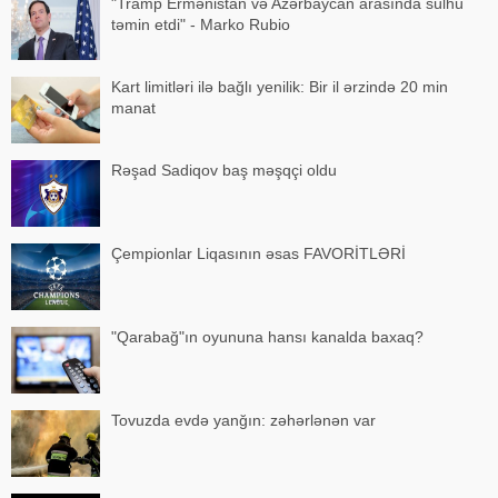
"Tramp Ermənistan və Azərbaycan arasında sülhü
təmin etdi" - Marko Rubio
Kart limitləri ilə bağlı yenilik: Bir il ərzində 20 min
manat
Rəşad Sadiqov baş məşqçi oldu
Çempionlar Liqasının əsas FAVORİTLƏRİ
"Qarabağ"ın oyununa hansı kanalda baxaq?
Tovuzda evdə yanğın: zəhərlənən var