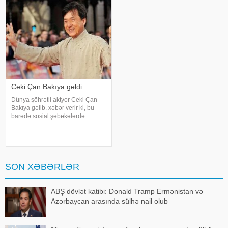
məşqçi Fatih Terimləı ünsiyyətdə
götürülmüş bioloji nümunələr
olub. Z.Hüseynov görüş zaman
üzərində aparılan toksikoloji
analizləri
Ceki Çan Bakıya gəldi
Dünya şöhrətli aktyor Ceki Çan
Bakıya gəlib. xəbər verir ki, bu
barədə sosial şəbəkələrdə
məlumat yayılıb. Qeyd edək ki,
Ceki Çanın "Tanrının Zirehi 4"
(Armour of God 4: The Ultimatum")
adlı beynəlxalq fil
SON XƏBƏRLƏR
ABŞ dövlət katibi: Donald Tramp Ermənistan və
Azərbaycan arasında sülhə nail olub