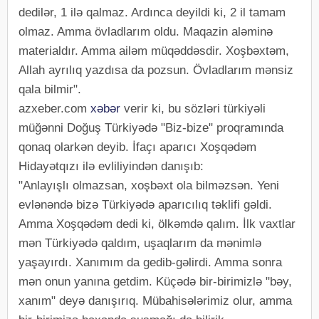
dedilər, 1 ilə qalmaz. Ardınca deyildi ki, 2 il tamam
olmaz. Amma övladlarım oldu. Maqazin aləminə
materialdır. Amma ailəm müqəddəsdir. Xoşbəxtəm,
Allah ayrılıq yazdısa da pozsun. Övladlarım mənsiz
qala bilmir".
azxeber.com
xəbər
verir ki, bu sözləri türkiyəli
müğənni Doğuş Türkiyədə "Biz-bize" proqramında
qonaq olarkən deyib. İfaçı aparıcı Xoşqədəm
Hidayətqızı ilə evliliyindən danışıb:
"Anlayışlı olmazsan, xoşbəxt ola bilməzsən. Yeni
evlənəndə bizə Türkiyədə aparıcılıq təklifi gəldi.
Amma Xoşqədəm dedi ki, ölkəmdə qalım. İlk vaxtlar
mən Türkiyədə qaldım, uşaqlarım da mənimlə
yaşayırdı. Xanımım da gedib-gəlirdi. Amma sonra
mən onun yanına getdim. Küçədə bir-birimizlə "bəy,
xanım" deyə danışırıq. Mübahisələrimiz olur, amma