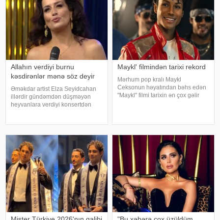
Allahın verdiyi burnu
Maykl' filmindən tarixi rekord
kəsdirənlər mənə söz deyir
Mərhum pop kralı Maykl
Ceksonun həyatından bəhs edən
Əməkdar artist Elza Seyidcahan
"Maykl" filmi tarixin ən çox gəlir
illərdir gündəmdən düşməyən
gətirən bioqrafik filmi olub. xarici
heyvanlara verdiyi konsertdən
mətbuata istinadən xəbər verir ki,
danışıb. Müğənni aktyor Fərda
aprelin sonunda nümayişə çıxan
Xudaverdiyevin "O üz, bu üz"
ekran əsəri dünya üzr
yutub layihəsində qonaq olub.
E.Seyidcahan bildirib ki, həmin
layihəd
Mister Türkiye 2026'nın qalibi
"Bu xəbərə çox üzüldüm