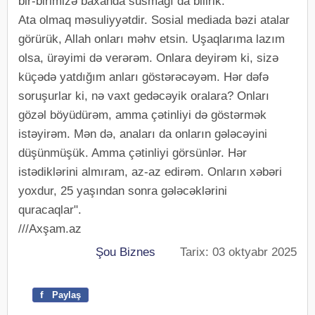
bir-birimizə baxanda susmağı da bilirik.
Ata olmaq məsuliyyətdir. Sosial mediada bəzi atalar
görürük, Allah onları məhv etsin. Uşaqlarıma lazım
olsa, ürəyimi də verərəm. Onlara deyirəm ki, sizə
küçədə yatdığım anları göstərəcəyəm. Hər dəfə
soruşurlar ki, nə vaxt gedəcəyik oralara? Onları
gözəl böyüdürəm, amma çətinliyi də göstərmək
istəyirəm. Mən də, anaları da onların gələcəyini
düşünmüşük. Amma çətinliyi görsünlər. Hər
istədiklərini almıram, az-az edirəm. Onların xəbəri
yoxdur, 25 yaşından sonra gələcəklərini
quracaqlar".
///Axşam.az
Şou Biznes
Tarix: 03 oktyabr 2025
f
Paylaş