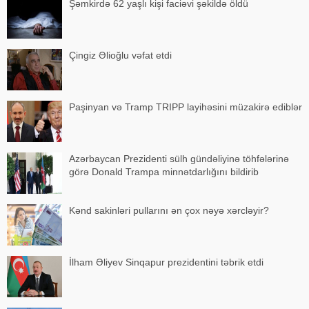
Şəmkirdə 62 yaşlı kişi faciəvi şəkildə öldü
Çingiz Əlioğlu vəfat etdi
Paşinyan və Tramp TRIPP layihəsini müzakirə ediblər
Azərbaycan Prezidenti sülh gündəliyinə töhfələrinə
görə Donald Trampa minnətdarlığını bildirib
Kənd sakinləri pullarını ən çox nəyə xərcləyir?
İlham Əliyev Sinqapur prezidentini təbrik etdi