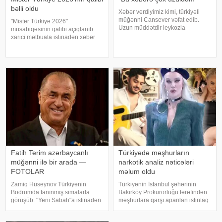
bəlli oldu
Xəbər verdiyimiz kimi, türkiyəli
müğənni Cansever vəfat edib.
"Mister Türkiye 2026"
Uzun müddətdir leykozla
müsabiqəsinin qalibi açıqlanıb.
mübarizə aparan sənətçinin ölüm
xarici mətbuata istinadən xəbər
xəbəri yaxınları və sənət dostlarını
verir ki, 30 iştirakçının mübarizə
kədərləndirib. Müğənni Günel
apardığı finalda Rizenin Ardeşen
Zeynalova da Canseverin vəfatı
rayonundan olan Doğukan
ilə bağl
Navdar birinci olaraq "Miste
Fatih Terim azərbaycanlı
Türkiyədə məşhurların
müğənni ilə bir arada —
narkotik analiz nəticələri
FOTOLAR
məlum oldu
Zamiq Hüseynov Türkiyənin
Türkiyənin İstanbul şəhərinin
Bodrumda tanınmış simalarla
Bakırköy Prokurorluğu tərəfindən
görüşüb. "Yeni Sabah"a istinadən
məşhurlara qarşı aparılan istintaq
xəbər verir ki, müğənni Yunus
çərçivəsində saxlanılan və həbs
Akgün, Uğurcan Çakır, eləcə də
edilən bəzi şəxslərdən