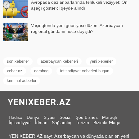
Avropada qaz anbarlarında təhlükəli vəziyyət: Ən
aşağı göstərici qeydə alındı
Vaşinqtonda yeni geosiyasi düzən: Azərbaycan
regional gündəmi necə dəyişdi?
son xeberler
azerbaycan xeberleri
yeni xeberler
xeber az
qarabag
iqtisadiyyat xeberleri bugun
kriminal xeberler
Hadisə
Dünya
Siyasi
Sosial
Şou Biznes
Maraqlı
İqtisadiyyat
İdman
Sağlamlıq
Turizm
Bizimlə Əlaqə
YENIXEBER.AZ sayti Azerbaycan və dünyada olan ən yeni