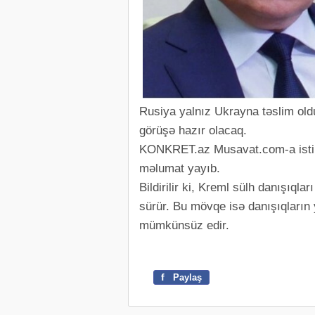
Rusiya yalnız Ukrayna təslim old
görüşə hazır olacaq.
KONKRET.az Musavat.com-a ist
məlumat yayıb.
Bildirilir ki, Kreml sülh danışıqla
sürür. Bu mövqe isə danışıqların
mümkünsüz edir.
f
Paylaş