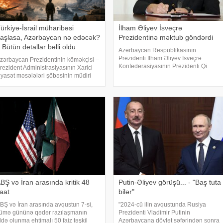
ürkiyə-İsrail müharibəsi
İlham Əliyev İsveçrə
aşlasa, Azərbaycan nə edəcək?
Prezidentinə məktub göndərdi
 Bütün detallar bəlli oldu
Azərbaycan Respublikasının
Prezidenti İlham Əliyev İsveçrə
zərbaycan Prezidentinin köməkçisi –
Konfederasiyasının Prezidenti Qi
rezident Administrasiyasının Xarici
Parmölənə təbrik məktubu ünvanlayıb.
iyasət məsələləri şöbəsinin müdiri
xəbər verir ki, təbrikdə deyilir:.
ikmət Hacıyevin "Haber Global"a
"Hörmətli cənab Prezident,. İsveçrə
erdiyi açıqlama son illərdə Türkiyə
Konfederasiyasını
əmiyyətinin müəyyən kəsimlərind
BŞ və İran arasında kritik 48
Putin-Əliyev görüşü... - "Baş tuta
aat
bilər"
BŞ və İran arasında avqustun 7-si,
"2024-cü ilin avqustunda Rusiya
ümə gününə qədər razılaşmanın
Prezidenti Vladimir Putinin
ldə olunma ehtimalı 50 faiz təşkil
Azərbaycana dövlət səfərindən sonra