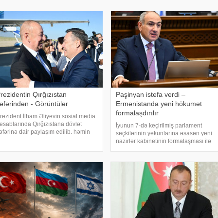
rezidentin Qırğızıstan
Paşinyan istefa verdi –
əfərindən - Görüntülər
Ermənistanda yeni hökumət
formalaşdırılır
rezident İlham Əliyevin sosial media
esablarında Qırğızıstana dövlət
İyunun 7-də keçirilmiş parlament
əfərinə dair paylaşım edilib. həmin
seçkilərinin yekunlarına əsasən yeni
aylaşımı təqdim edir:
nazirlər kabinetinin formalaşması ilə
əlaqədar olaraq Ermənistan hökuməti
bu gün istefaya gedir. xəbər verir ki,
Ermənistanın Baş naziri Nikol
Paşinyanı