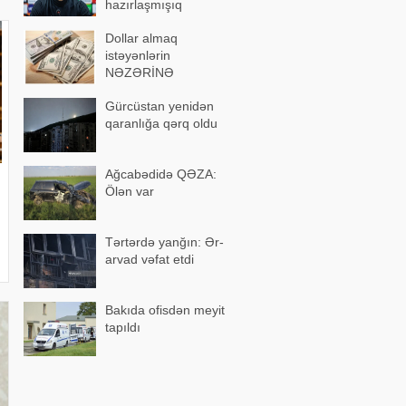
hazırlaşmışıq
Dollar almaq
istəyənlərin
NƏZƏRİNƏ
Gürcüstan yenidən
qaranlığa qərq oldu
Ağcabədidə QƏZA:
Ölən var
Tərtərdə yanğın: Ər-
arvad vəfat etdi
Bakıda ofisdən meyit
tapıldı