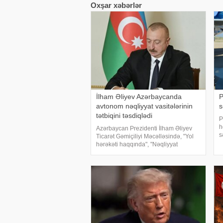
Oxşar xəbərlər
İlham Əliyev Azərbaycanda
P
avtonom nəqliyyat vasitələrinin
s
tətbiqini təsdiqlədi
P
h
Azərbaycan Prezidenti İlham Əliyev
s
Ticarət Gəmiçiliyi Məcəlləsində, "Yol
p
hərəkəti haqqında", "Nəqliyyat
haqqında", "Dövlət rüsumu haqqında",
"Mülki dövriyyənin müəyyən
iştirakçılarına mənsu