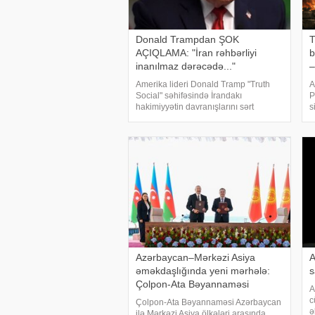
Donald Trampdan ŞOK
T
AÇIQLAMA: "İran rəhbərliyi
b
inanılmaz dərəcədə..."
–
Amerika lideri Donald Tramp "Truth
A
Social" səhifəsində İrandakı
P
hakimiyyətin davranışlarını sərt
s
şəkildə tənqid edib və Vaşinqtonun
H
Tehranla bağlı sərt mövqeyini
v
açıqlayıb. KONKRET.azxəbər verir ki,
c
ABŞ Prezident
Azərbaycan–Mərkəzi Asiya
A
əməkdaşlığında yeni mərhələ:
s
Çolpon-Ata Bəyannaməsi
A
c
Çolpon-Ata Bəyannaməsi Azərbaycan
ə
ilə Mərkəzi Asiya ölkələri arasında