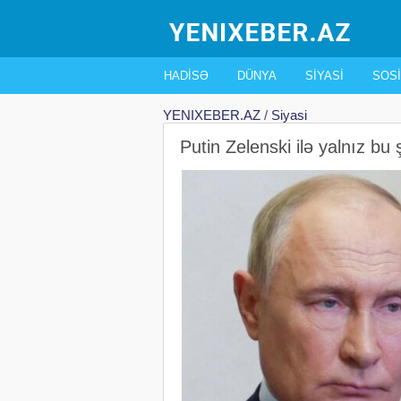
HADISƏ
DÜNYA
SIYASI
SOSI
YENIXEBER.AZ
/
Siyasi
Putin Zelenski ilə yalnız 