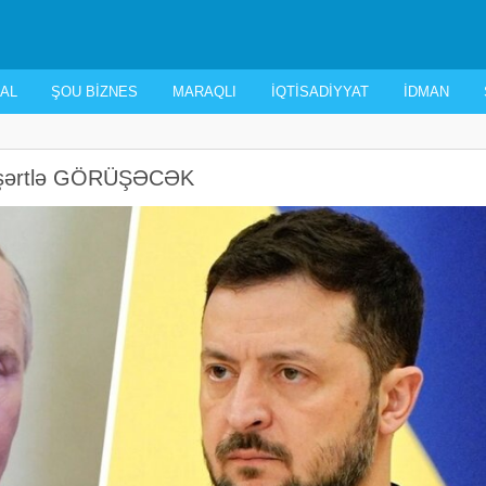
AL
ŞOU BIZNES
MARAQLI
İQTISADIYYAT
İDMAN
bu şərtlə GÖRÜŞƏCƏK