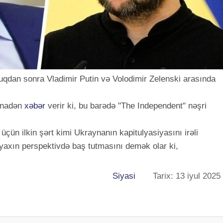
uqdan sonra Vladimir Putin və Volodimir Zelenski arasında
inadən
xəbər
verir ki, bu barədə "The Independent" nəşri
rı üçün ilkin şərt kimi Ukraynanın kapitulyasiyasını irəli
 yaxın perspektivdə baş tutmasını demək olar ki,
Siyasi
Tarix: 13 iyul 2025