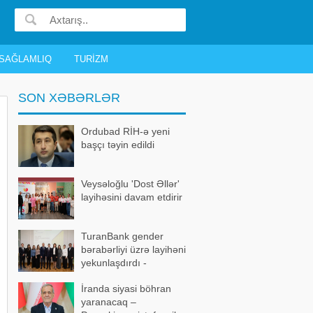
SAĞLAMLIQ
TURIZM
SON XƏBƏRLƏR
Ordubad RİH-ə yeni
başçı təyin edildi
Veysəloğlu 'Dost Əllər'
layihəsini davam etdirir
TuranBank gender
bərabərliyi üzrə layihəni
yekunlaşdırdı -
FOTOLAR
İranda siyasi böhran
yaranacaq –