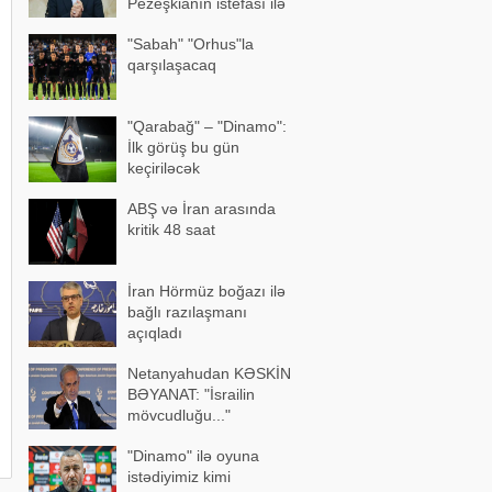
Pezeşkianın istefası ilə
bağlı mühüm açıqlama
"Sabah" "Orhus"la
qarşılaşacaq
"Qarabağ" – "Dinamo":
İlk görüş bu gün
keçiriləcək
ABŞ və İran arasında
kritik 48 saat
İran Hörmüz boğazı ilə
bağlı razılaşmanı
açıqladı
Netanyahudan KƏSKİN
BƏYANAT: "İsrailin
mövcudluğu..."
"Dinamo" ilə oyuna
istədiyimiz kimi