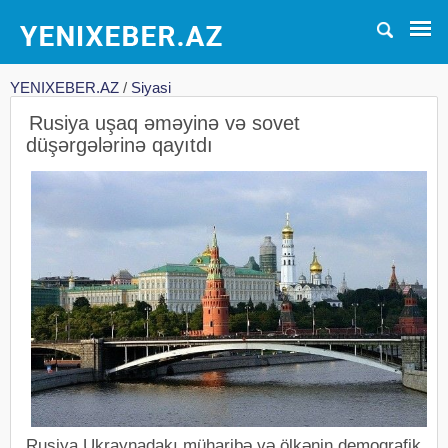
YENIXEBER.AZ
/
Siyasi
Rusiya uşaq əməyinə və sovet
düşərgələrinə qayıtdı
Rusiya Ukraynadakı müharibə və ölkənin demoqrafik