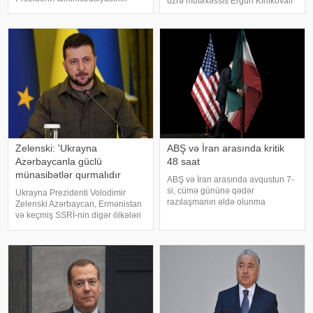
üzrə mütəxəssis Ergün Kırlıkovalı
Xarici siyasət məsələləri
Ruben Vardanyanı dəstəkləməsi
şöbəsinin müdiri Hikmət Hacıyev
və mühazirə oxumaq üçün Bakıya
Türkiyə–Azərbaycan Dostluq,
gəlməkdən imtina etməsi ilə
Əməkdaşlıq və Həmrəylik
əlaqədar amerikalı risk
Vəqfinin (TADİV) və
tədqiqatçısı v
Mədəniyyətləraras
Zelenski: 'Ukrayna
ABŞ və İran arasında kritik
Azərbaycanla güclü
48 saat
münasibətlər qurmalıdır
ABŞ və İran arasında avqustun 7-
si, cümə gününə qədər
Ukrayna Prezidenti Volodimir
razılaşmanın əldə olunma
Zelenski Azərbaycan, Ermənistan
ehtimalı 50 faiz təşkil edir. xəbər
və keçmiş SSRİ-nin digər ölkələri
verir ki, bu barədə "CNN"
ilə güclü münasibətlər qurmaq
telekanalı məlumat yayıb.
niyyətində olduğunu bəyan edib.
Mənbənin bildirdiyinə görə,
xəbər verir ki, bu barədə o,
ehtimal olunan müvəqqət
"Telegram" kanalında yazıb