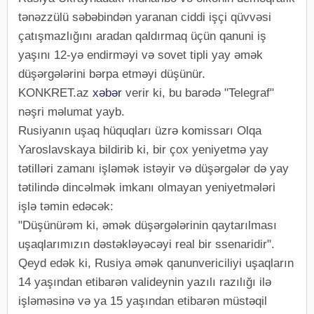
tənəzzülü səbəbindən yaranan ciddi işçi qüvvəsi
çatışmazlığını aradan qaldırmaq üçün qanuni iş
yaşını 12-yə endirməyi və sovet tipli yay əmək
düşərgələrini bərpa etməyi düşünür.
KONKRET.az
xəbər
verir ki, bu barədə "Telegraf"
nəşri məlumat yayb.
Rusiyanın uşaq hüquqları üzrə komissarı Olqa
Yaroslavskaya bildirib ki, bir çox yeniyetmə yay
tətilləri zamanı işləmək istəyir və düşərgələr də yay
tətilində dincəlmək imkanı olmayan yeniyetmələri
işlə təmin edəcək:
"Düşünürəm ki, əmək düşərgələrinin qaytarılması
uşaqlarımızın dəstəkləyəcəyi real bir ssenaridir".
Qeyd edək ki, Rusiya əmək qanunvericiliyi uşaqların
14 yaşından etibarən valideynin yazılı razılığı ilə
işləməsinə və ya 15 yaşından etibarən müstəqil