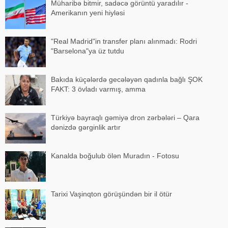
Müharibə bitmir, sadəcə görüntü yaradılır -
Amerikanın yeni hiyləsi
"Real Madrid"in transfer planı alınmadı: Rodri
"Barselona"ya üz tutdu
Bakıda küçələrdə gecələyən qadınla bağlı ŞOK
FAKT: 3 övladı varmış, amma
Türkiyə bayraqlı gəmiyə dron zərbələri – Qara
dənizdə gərginlik artır
Kanalda boğulub ölən Muradın - Fotosu
Tarixi Vaşinqton görüşündən bir il ötür