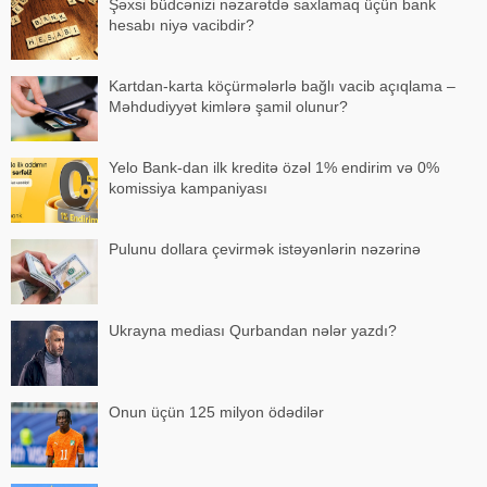
Şəxsi büdcənizi nəzarətdə saxlamaq üçün bank
hesabı niyə vacibdir?
Kartdan-karta köçürmələrlə bağlı vacib açıqlama –
Məhdudiyyət kimlərə şamil olunur?
Yelo Bank-dan ilk kreditə özəl 1% endirim və 0%
komissiya kampaniyası
Pulunu dollara çevirmək istəyənlərin nəzərinə
Ukrayna mediası Qurbandan nələr yazdı?
Onun üçün 125 milyon ödədilər