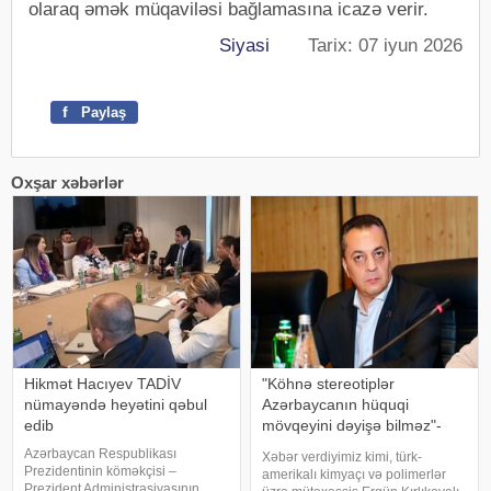
olaraq əmək müqaviləsi bağlamasına icazə verir.
Siyasi
Tarix: 07 iyun 2026
f
Paylaş
Oxşar xəbərlər
Hikmət Hacıyev TADİV
"Köhnə stereotiplər
nümayəndə heyətini qəbul
Azərbaycanın hüquqi
edib
mövqeyini dəyişə bilməz"-
Deputat
Azərbaycan Respublikası
Xəbər verdiyimiz kimi, türk-
Prezidentinin köməkçisi –
amerikalı kimyaçı və polimerlər
Prezident Administrasiyasının