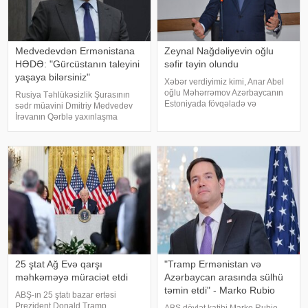
Medvedevdən Ermənistana
Zeynal Nağdəliyevin oğlu
HƏDƏ: "Gürcüstanın taleyini
səfir təyin olundu
yaşaya bilərsiniz"
Xəbər verdiyimiz kimi, Anar Abel
oğlu Məhərrəmov Azərbaycanın
Rusiya Təhlükəsizlik Şurasının
Estoniyada fövqəladə və
sədr müavini Dmitriy Medvedev
səlahiyyətli səfiri vəzifəsindən geri
İrəvanın Qərblə yaxınlaşma
çağırılıb. Dövlət başçısının
kursunu davam etdirəcəyi
Sərəncamı ilə Nemət Zeynal oğlu
təqdirdə Ermənistanı sərt
Nağdəliyev Azərbaycanın
təhlükələrin gözlədiyini bildirib.
Estoniyada fövqəlad
xəbər verir ki, o, Ermənistanın
Gürcüstanın taleyin
25 ştat Ağ Evə qarşı
"Tramp Ermənistan və
məhkəməyə müraciət etdi
Azərbaycan arasında sülhü
təmin etdi" - Marko Rubio
ABŞ-ın 25 ştatı bazar ertəsi
Prezident Donald Tramp