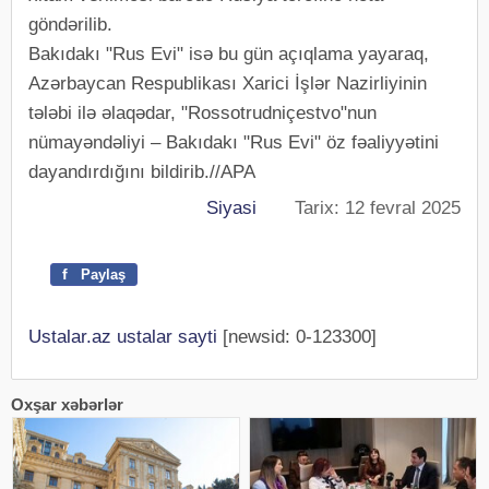
göndərilib.
Bakıdakı "Rus Evi" isə bu gün açıqlama yayaraq,
Azərbaycan Respublikası Xarici İşlər Nazirliyinin
tələbi ilə əlaqədar, "Rossotrudniçestvo"nun
nümayəndəliyi – Bakıdakı "Rus Evi" öz fəaliyyətini
dayandırdığını bildirib.//APA
Siyasi
Tarix: 12 fevral 2025
f
Paylaş
Ustalar.az ustalar sayti
[newsid: 0-123300]
Oxşar xəbərlər