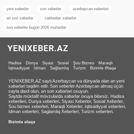
yeni xeberler
son xeberler
azerbaycan xeberleri
ən son xəbərlər
cəbhədən xəbərlər
son xeberler bugun 2026 muharibe
Hadisə
Dünya
Siyasi
Sosial
Şou Biznes
Maraqlı
İqtisadiyyat
İdman
Sağlamlıq
Turizm
Bizimlə Əlaqə
YENIXEBER.AZ sayti Azerbaycan və dünyada olan ən yeni
xəbərləri təqdim edir. Son xeberler Azerbaycan almaq üçün
sayta daxil olun, ən son xəbərləri oxuyun.
Saytda müxtəlif mövzularda xəbərlər oxuya bilərsiz. Hadisə
xeberileri, Dunya xeberleri, Siyasi Xeberler, Sosial Xeberler,
Sou biznes xeberleri, Maraqli Xeberler, Iqtisadiyyat xeberleri,
Idman xeberleri, Saglamliq Xeberleri, Turizm xeberleri.
Bizimlə əlaqə