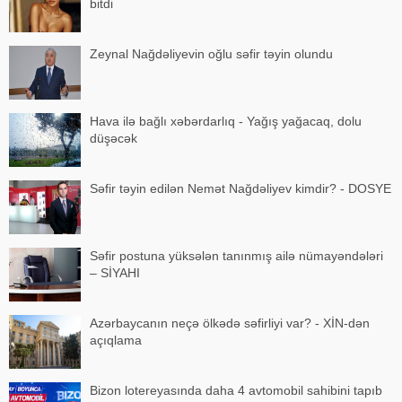
bitdi
Zeynal Nağdəliyevin oğlu səfir təyin olundu
Hava ilə bağlı xəbərdarlıq - Yağış yağacaq, dolu
düşəcək
Səfir təyin edilən Nemət Nağdəliyev kimdir? - DOSYE
Səfir postuna yüksələn tanınmış ailə nümayəndələri
– SİYAHI
Azərbaycanın neçə ölkədə səfirliyi var? - XİN-dən
açıqlama
Bizon lotereyasında daha 4 avtomobil sahibini tapıb