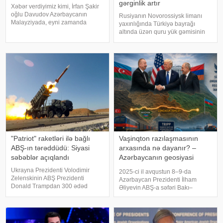
gərginlik artır
Xəbər verdiyimiz kimi, İrfan Şakir
oğlu Davudov Azərbaycanın
Rusiyanın Novorossiysk limanı
Malayziyada, eyni zamanda
yaxınlığında Türkiyə bayrağı
Bruney Darüssalamda fövqəladə
altında üzən quru yük gəmisinin
və səlahiyyətli səfiri vəzifəsindən
dron hücumuna məruz qaldığı
geri çağırılıb. xəbər verir ki,
bildirilir. xəbər verir ki, bu barədə
bununla bağlı Azərbaycan
Türkiyə mediası məlumat yayıb.
Prezident
Məlumata görə, hadisə
Novorossiys
"Patriot" raketləri ilə bağlı
Vaşinqton razılaşmasının
ABŞ-ın tərəddüdü: Siyasi
arxasında nə dayanır? –
səbəblər açıqlandı
Azərbaycanın geosiyasi
qazancı və Zəngəzur planı
Ukrayna Prezidenti Volodimir
2025-ci il avqustun 8–9-da
Zelenskinin ABŞ Prezidenti
Azərbaycan Prezidenti İlham
Donald Trampdan 300 ədəd
Əliyevin ABŞ-a səfəri Bakı–
"Patriot" raketi istəməsi
Vaşinqton münasibətlərində yeni
Vaşinqtonun Kiyevə hərbi dəstəyi
mərhələnin başlanğıcı olmaqla
ilə bağlı müzakirələri yenidən
yanaşı, Cənubi Qafqazın
gündəmə gətirib. Bununla belə,
geosiyasi xəritəsində baş verən