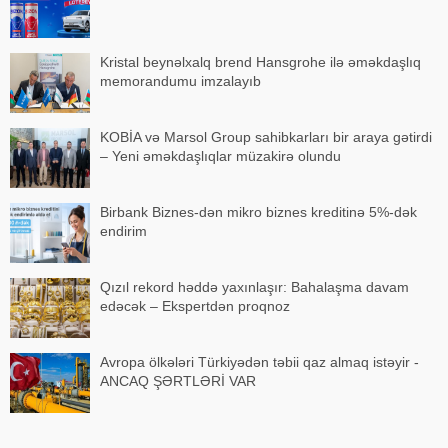
Kristal beynəlxalq brend Hansgrohe ilə əməkdaşlıq
memorandumu imzalayıb
KOBİA və Marsol Group sahibkarları bir araya gətirdi
– Yeni əməkdaşlıqlar müzakirə olundu
Birbank Biznes-dən mikro biznes kreditinə 5%-dək
endirim
Qızıl rekord həddə yaxınlaşır: Bahalaşma davam
edəcək – Ekspertdən proqnoz
Avropa ölkələri Türkiyədən təbii qaz almaq istəyir -
ANCAQ ŞƏRTLƏRİ VAR