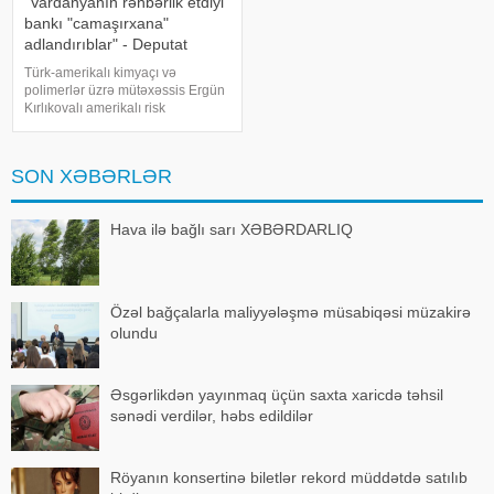
"Vardanyanın rəhbərlik etdiyi
bankı "camaşırxana"
adlandırıblar" - Deputat
Türk-amerikalı kimyaçı və
polimerlər üzrə mütəxəssis Ergün
Kırlıkovalı amerikalı risk
tədqiqatçısı Nassim Nikolas
Talebə açıq məktub
ünvanlayaraq, onun Ruben
SON XƏBƏRLƏR
Vardanyanı dəstəkləməsini və
Vardanyan həbsdə olduğu
müddətdə Bakıd
Hava ilə bağlı sarı XƏBƏRDARLIQ
Özəl bağçalarla maliyyələşmə müsabiqəsi müzakirə
olundu
Əsgərlikdən yayınmaq üçün saxta xaricdə təhsil
sənədi verdilər, həbs edildilər
Röyanın konsertinə biletlər rekord müddətdə satılıb