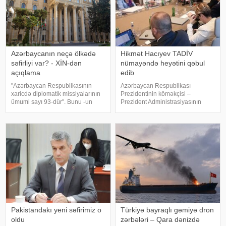
Azərbaycanın neçə ölkədə
Hikmət Hacıyev TADİV
səfirliyi var? - XİN-dən
nümayəndə heyətini qəbul
açıqlama
edib
"Azərbaycan Respublikasının
Azərbaycan Respublikası
xaricdə diplomatik missiyalarının
Prezidentinin köməkçisi –
ümumi sayı 93-dür". Bunu -un
Prezident Administrasiyasının
sorğusuna cavab olaraq
Xarici siyasət məsələləri
Azərbaycan Xarici İşlər
şöbəsinin müdiri Hikmət Hacıyev
Nazirliyinin mətbuat katibi Ayxan
Türkiyə–Azərbaycan Dostluq,
Hacızadə deyib. . O bildirib ki,
Əməkdaşlıq və Həmrəylik
Azərbayca
Vəqfinin (TADİV) və
Mədəniyyətləraras
Pakistandakı yeni səfirimiz o
Türkiyə bayraqlı gəmiyə dron
oldu
zərbələri – Qara dənizdə