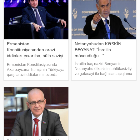
Ağ Ev b
dəyişikliklərin də mühü
Ermənistan
Netanyahudan KƏSKİN
Konstitusiyasından ərazi
BƏYANAT: "İsrailin
iddiaları çıxarılsa, sülh sazişi
mövcudluğu..."
üçün problem qalmır
İsrailin baş naziri Benyamin
Ermənistan Konstitusiyasında
Netanyahu ölkəsinin təhlükəsizliyi
Azərbaycana, həmçinin Türkiyəyə
və gələcəyi ilə bağlı sərt açıqlama
qarşı ərazi iddialarını nəzərdə
ilə çıxış edib. KONKRET.azxəbər
tutan maddə çıxarılmalıdır. Bunu
verir ki, baş nazir İsrailin
Azərbaycan Prezidentinin
suverenliyinin heç bir halda
köməkçisi – Prezident
güzəştə gedilməyəcək əsas prinsi
Administrasiyasının Xarici siyasət
məsələləri şöbəsini