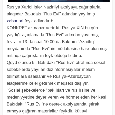
Rusiya Xarici İşlər Nazirliyi aksiyaya çağırışlarla
əlaqədar Bakıdakı "Rus Evi" adından yayılmış
xəbərləri
feyk adlandırıb.
KONKRET.az xəbər verir ki, Rusiya XİN bu gün
yaydığı açıqlamada "Rus Evi" adından yayılmış,
fevralın 13-də saat 10.00-da Bakının "Azadlıq"
meydanında "Rus Evi"nin müdafiəsinə həsr olunmuş
mitinqə çağırışların feyk olduğu bildirib.
Qeyd olunub ki, Bakıdakı "Rus Evi" ətrafında sosial
şəbəkələrdə yayılan dezinformasiyalar məlum
təlimatlara əsaslanır və Rusiya-Azərbaycan
əlaqələrinə xələl gətirmək məqsədi daşıyır.
"Sosial şəbəkələrdə "bakılıları və rus irsinə və
mədəniyyətinə dəyər verən və hörmət edən hər kəsi
Bakıdakı "Rus Evi"nə dəstək aksiyasında iştirak
etməyə çağıran materiallar feykdir, kütləvi