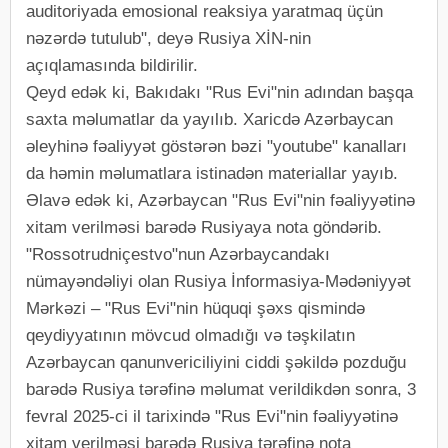
auditoriyada emosional reaksiya yaratmaq üçün
nəzərdə tutulub", deyə Rusiya XİN-nin
açıqlamasında bildirilir.
Qeyd edək ki, Bakıdakı "Rus Evi"nin adından başqa
saxta məlumatlar da yayılıb. Xaricdə Azərbaycan
əleyhinə fəaliyyət göstərən bəzi "youtube" kanalları
da həmin məlumatlara istinadən materiallar yayıb.
Əlavə edək ki, Azərbaycan "Rus Evi"nin fəaliyyətinə
xitam verilməsi barədə Rusiyaya nota göndərib.
"Rossotrudniçestvo"nun Azərbaycandakı
nümayəndəliyi olan Rusiya İnformasiya-Mədəniyyət
Mərkəzi – "Rus Evi"nin hüquqi şəxs qismində
qeydiyyatının mövcud olmadığı və təşkilatın
Azərbaycan qanunvericiliyini ciddi şəkildə pozduğu
barədə Rusiya tərəfinə məlumat verildikdən sonra, 3
fevral 2025-ci il tarixində "Rus Evi"nin fəaliyyətinə
xitam verilməsi barədə Rusiya tərəfinə nota