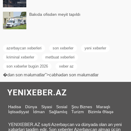
Bakıda ofisdən meyit tapıldı
azerbaycan xeberleri
son xeberler
yeni xeberler
kriminal xeberler
metbuat xeberleri
son xəbərlər bugün 2026
xeber az
�dən son məlumatlar">cəbhədən son məlumatlar
Hadisə
Dünya
Siyasi
Sosial
Şou Biznes
Maraqlı
İqtisadiyyat
İdman
Sağlamlıq
Turizm
Bizimlə Əlaqə
YENIXEBER.AZ sayti Azerbaycan və dünyada olan ən yeni
xəbərləri təqdim edir. Son xeberler Azerbaycan almaq üçün