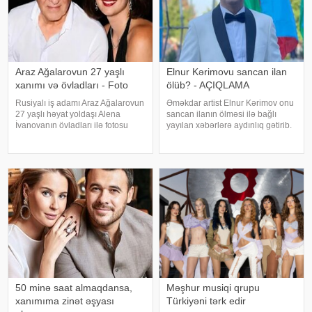
Araz Ağalarovun 27 yaşlı
Elnur Kərimovu sancan ilan
xanımı və övladları - Foto
ölüb? - AÇIQLAMA
Rusiyalı iş adamı Araz Ağalarovun
Əməkdar artist Elnur Kərimov onu
27 yaşlı həyat yoldaşı Alena
sancan ilanın ölməsi ilə bağlı
İvanovanın övladları ilə fotosu
yayılan xəbərlərə aydınlıq gətirib.
yayılıb. Şəkil sosial mediada
Sənətçi bu barədə "Xəzər axşamı"
paylaşılıb. Fotoda Alena və
verilişində danışıb. "Üç günə
A.Ağalarovdan olan iki övladı yer
yaxındır ki, bu barədə heç kimə
alıb. Qeyd edək ki, Araz Ağalarovu
açıqlama verməmişəm
50 minə saat almaqdansa,
Məşhur musiqi qrupu
xanımıma zinət əşyası
Türkiyəni tərk edir