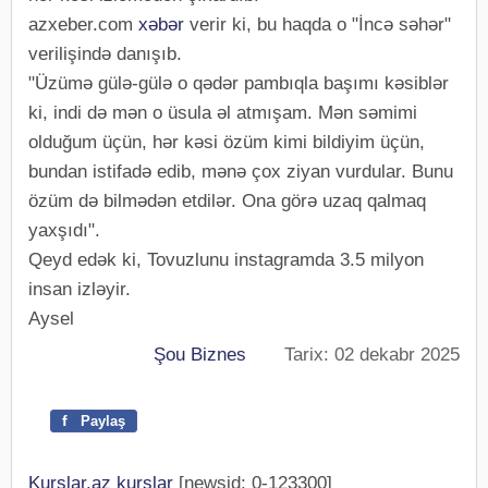
azxeber.com
xəbər
verir ki, bu haqda o "İncə səhər"
verilişində danışıb.
"Üzümə gülə-gülə o qədər pambıqla başımı kəsiblər
ki, indi də mən o üsula əl atmışam. Mən səmimi
olduğum üçün, hər kəsi özüm kimi bildiyim üçün,
bundan istifadə edib, mənə çox ziyan vurdular. Bunu
özüm də bilmədən etdilər. Ona görə uzaq qalmaq
yaxşıdı".
Qeyd edək ki, Tovuzlunu instagramda 3.5 milyon
insan izləyir.
Aysel
Şou Biznes
Tarix: 02 dekabr 2025
f
Paylaş
Kurslar.az kurslar
[newsid: 0-123300]