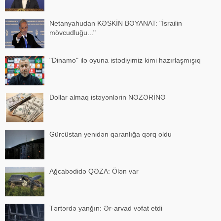
Netanyahudan KƏSKİN BƏYANAT: "İsrailin
mövcudluğu..."
"Dinamo" ilə oyuna istədiyimiz kimi hazırlaşmışıq
Dollar almaq istəyənlərin NƏZƏRİNƏ
Gürcüstan yenidən qaranlığa qərq oldu
Ağcabədidə QƏZA: Ölən var
Tərtərdə yanğın: Ər-arvad vəfat etdi