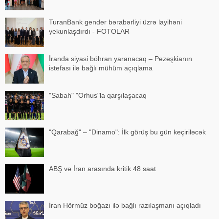
TuranBank gender bərabərliyi üzrə layihəni
yekunlaşdırdı - FOTOLAR
İranda siyasi böhran yaranacaq – Pezeşkianın
istefası ilə bağlı mühüm açıqlama
"Sabah" "Orhus"la qarşılaşacaq
"Qarabağ" – "Dinamo": İlk görüş bu gün keçiriləcək
ABŞ və İran arasında kritik 48 saat
İran Hörmüz boğazı ilə bağlı razılaşmanı açıqladı