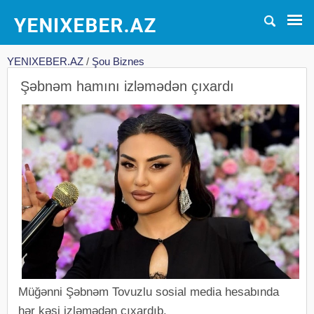
YENIXEBER.AZ
/
Şou Biznes
Şəbnəm hamını izləmədən çıxardı
Müğənni Şəbnəm Tovuzlu sosial media hesabında
hər kəsi izləmədən çıxardıb.