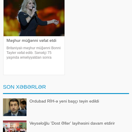
sənətkarın sözlərin
Məşhur müğənni vəfat etdi
Britaniyalı məşhur müğənni Bonni
Tayler vəfat edib. Sənətçi 75
yaşında əməliyyatdan sonra
dünmyasını dəyişib. Məlumatı
"The Sun" nəşri yayıb. /
SON XƏBƏRLƏR
Ordubad RİH-ə yeni başçı təyin edildi
Veysəloğlu 'Dost Əllər' layihəsini davam etdirir