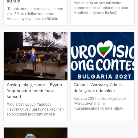
alaram
Son dövrün ən çox müzakirə
olunan musiqi qruplarından olan
"Bahalı brendə məxsus saata heç
Manifest karyerası ilə bağlı
vaxt 50 min dollar vermərəm.
mühüm qərar qəbul edib. xarici
Amma həyat yoldaşıma 50 min
mətbuata istinadən xəbər verir ki,
dollara zinət əşyası almaq mənim
qrupun qurucusu və meneceri
üçün asandır". Axşam.az-a
Tolqa Akış üzvlərin sentyabr
istinadən xəbər verir ki, bu sözləri
ayında İstanbuldak
Xalq artisti Emin Ağalaro
Anşlaq, alqış, sənət – Eyyub
Gələn il "Avroviziya"da ilk
Yaqubovdan unudulmaz
dəfə iştirak edəcəklər
konsert
Kanada 2027-ci ildə keçiriləcək
"Avroviziya" mahnı
Xalq artisti Eyyub Yaqubov
müsabiqəsində ilk dəfə iştirak
Heydər Əliyev Sarayında keçirilən
edəcək. xəbər verir ki, bu barədə
solo konsert proqramı öncəsi
"Avroviziya"nın rəsmi saytı
media nümayəndələrinin
məlumat yayıb. Bildirilib ki,
suallarını cavablandırıb,
Kanada 2015-ci ildə yarışmay
yaradıcılığı və konsertlə bağlı
fikirlərini bölüşüb. xəbər verir ki,