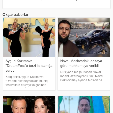
Oxşar xəbərlər
Aygün Kazımova
Nəvai Moskvadakı qəzaya
"DreamFest"ə tərzi ilə damğa
görə məhkəməyə verildi
vurdu
Rusiyada məşhurlaşan Nəvai
ləqəbli azərbaycanlı ifaçı Nəvai
Xalq artisti Aygün Kazımova
Bəkirov may ayında Moskvada
"DreamFest" beynəlxalq musiqi
baş vermiş yol-nəqliyyat
festivalının firuzəyi xalçasında
hadisəsindən sonra şəhər
görüntülənib. Ölkənin əsas ulduzu
infrastrukturuna vurulan zərərə
tədbirə xüsusi tərzi ilə damğa
görə məhkəməyə verilib. Bu
vurub. Pop kraliça zövqlü geyimi
barədə TASS məlumat yayıb
və fərqli saç düzümü il