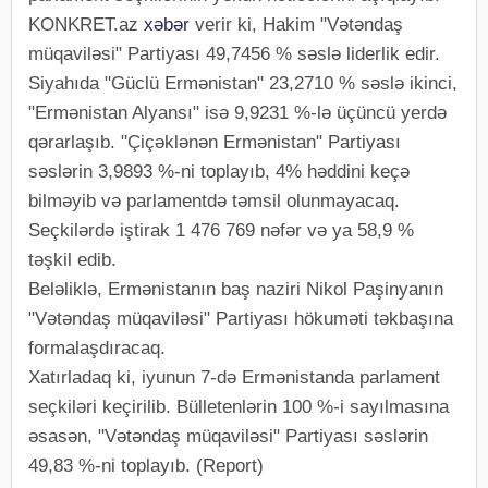
KONKRET.az
xəbər
verir ki, Hakim "Vətəndaş
müqaviləsi" Partiyası 49,7456 % səslə liderlik edir.
Siyahıda "Güclü Ermənistan" 23,2710 % səslə ikinci,
"Ermənistan Alyansı" isə 9,9231 %-lə üçüncü yerdə
qərarlaşıb. "Çiçəklənən Ermənistan" Partiyası
səslərin 3,9893 %-ni toplayıb, 4% həddini keçə
bilməyib və parlamentdə təmsil olunmayacaq.
Seçkilərdə iştirak 1 476 769 nəfər və ya 58,9 %
təşkil edib.
Beləliklə, Ermənistanın baş naziri Nikol Paşinyanın
"Vətəndaş müqaviləsi" Partiyası hökuməti təkbaşına
formalaşdıracaq.
Xatırladaq ki, iyunun 7-də Ermənistanda parlament
seçkiləri keçirilib. Bülletenlərin 100 %-i sayılmasına
əsasən, "Vətəndaş müqaviləsi" Partiyası səslərin
49,83 %-ni toplayıb. (Report)