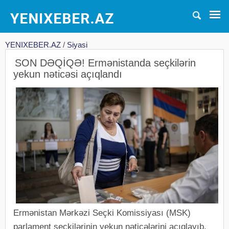
YENIXEBER.AZ
/
Siyasi
SON DƏQİQƏ! Ermənistanda seçkilərin
yekun nəticəsi açıqlandı
Ermənistan Mərkəzi Seçki Komissiyası (MSK)
parlament seçkilərinin yekun nəticələrini açıqlayıb.