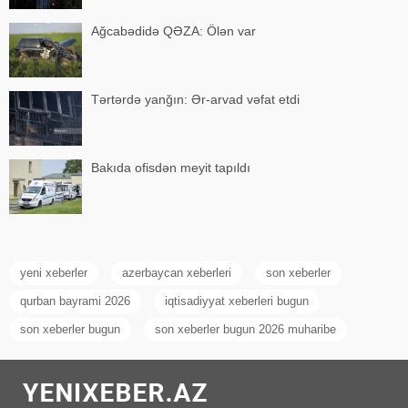
Ağcabədidə QƏZA: Ölən var
Tərtərdə yanğın: Ər-arvad vəfat etdi
Bakıda ofisdən meyit tapıldı
yeni xeberler
azerbaycan xeberleri
son xeberler
qurban bayrami 2026
iqtisadiyyat xeberleri bugun
son xeberler bugun
son xeberler bugun 2026 muharibe