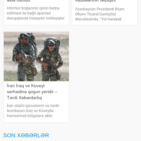
əldə olundu
vasitələrinin tətbiqini
təsdiqlədi
Hörmüz boğazının işinin bərpa
Azərbaycan Prezidenti İlham
edilməsi ilə bağlı aparılan
Əliyev Ticarət Gəmiçiliyi
danışıqlarda müəyyən irəliləyişlər
Məcəlləsində, "Yol hərəkəti
əldə olunub, lakin hələ ki yekun
haqqında", "Nəqliyyat haqqında",
razılaşma imzalanmayıb. Bu
"Dövlət rüsumu haqqında", "Mülki
barədə ABŞ dövlət katibi Marko
dövriyyənin müəyyən
Rubio açıqlama verib. xəbər verir
iştirakçılarına mənsu
ki
İran İraq və Küveyt
sərhədinə qoşun yeridir –
Təcili Xəbərdarlıq
İran silahlı qüvvələrini və hərbi
texnikasını İraq və Küveytlə
həmsərhəd bölgələrə aktiv
şəkildə köçürməyə başlayıb. Bu
barədə məlumatı proyranlı sosial
media kanalları və teleqram
SON XƏBƏRLƏR
səhifələri yayıb. xəbər verir ki,