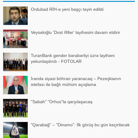
yayıla
Ordubad RİH-ə yeni başçı təyin edildi
Veysəloğlu 'Dost Əllər' layihəsini davam etdirir
TuranBank gender bərabərliyi üzrə layihəni
yekunlaşdırdı - FOTOLAR
İranda siyasi böhran yaranacaq – Pezeşkianın
istefası ilə bağlı mühüm açıqlama
"Sabah" "Orhus"la qarşılaşacaq
"Qarabağ" – "Dinamo": İlk görüş bu gün keçiriləcək