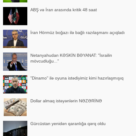
ABŞ və İran arasında kritik 48 saat
İran Hörmüz boğazı ilə bağlı razılaşmanı açıqladı
Netanyahudan KƏSKİN BƏYANAT: "İsrailin
mövcudluğu..."
"Dinamo" ilə oyuna istədiyimiz kimi hazırlaşmışıq
Dollar almaq istəyənlərin NƏZƏRİNƏ
Gürcüstan yenidən qaranlığa qərq oldu