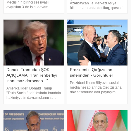
Məclisinin birinci sessiyası
Azərbaycan ilə Mərkəzi Asiya
avqustun 3-də işini davam
ölkələri arasında dostluq, qarşılıqlı
etdirəcək. KONKRET.azxəbər
etimad və strateji tərəfdaşlığın
verir ki, bu barədə "Armenpress"
daha da möhkəmləndirilməsi
məlumat yayıb. Məlumata görə,
baxımından mühüm əhəmiyyət
sessiya avqustun 2-si səhər
kəsb edən sənəddir. Bəyannamə
saatlarınd
siyasi, iqtisadi
Donald Trampdan ŞOK
Prezidentin Qırğızıstan
AÇIQLAMA: "İran rəhbərliyi
səfərindən - Görüntülər
inanılmaz dərəcədə..."
Prezident İlham Əliyevin sosial
media hesablarında Qırğızıstana
Amerika lideri Donald Tramp
dövlət səfərinə dair paylaşım
"Truth Social" səhifəsində İrandakı
edilib. həmin paylaşımı təqdim
hakimiyyətin davranışlarını sərt
edir:
şəkildə tənqid edib və
Vaşinqtonun Tehranla bağlı sərt
mövqeyini açıqlayıb.
KONKRET.azxəbər verir ki, ABŞ
Prezident