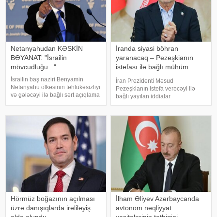
Netanyahudan KƏSKİN
İranda siyasi böhran
BƏYANAT: "İsrailin
yaranacaq – Pezeşkianın
mövcudluğu..."
istefası ilə bağlı mühüm
açıqlama
İsrailin baş naziri Benyamin
İran Prezidenti Məsud
Netanyahu ölkəsinin təhlükəsizliyi
Pezeşkianın istefa verəcəyi ilə
və gələcəyi ilə bağlı sərt açıqlama
bağlı yayılan iddialar
ilə çıxış edib. KONKRET.azxəbər
müzakirələrə səbəb olub. Bəs
verir ki, baş nazir İsrailin
belə bir ssenari nə dərəcədə
suverenliyinin heç bir halda
realdır və bu, ölkədə siyasi
güzəştə gedilməyəcək əsas prinsi
böhrana yol aça bilərmi?. Mövzu
ilə bağlı -a danışan siyas
Hörmüz boğazının açılması
İlham Əliyev Azərbaycanda
üzrə danışıqlarda irəliləyiş
avtonom nəqliyyat