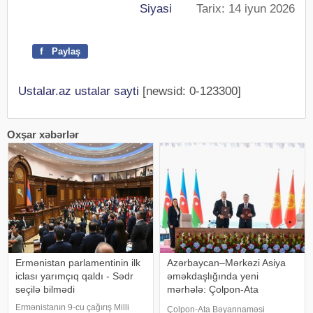
Siyasi
Tarix: 14 iyun 2026
f
Paylaş
Ustalar.az ustalar sayti
[newsid: 0-123300]
Oxşar xəbərlər
Ermənistan parlamentinin ilk
Azərbaycan–Mərkəzi Asiya
iclası yarımçıq qaldı - Sədr
əməkdaşlığında yeni
seçilə bilmədi
mərhələ: Çolpon-Ata
Bəyannaməsi
Ermənistanın 9-cu çağırış Milli
Çolpon-Ata Bəyannaməsi