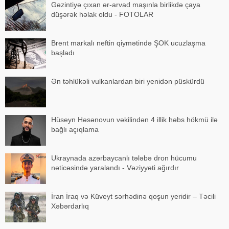
Gəzintiyə çıxan ər-arvad maşınla birlikdə çaya
düşərək həlak oldu - FOTOLAR
Brent markalı neftin qiymətində ŞOK ucuzlaşma
başladı
Ən təhlükəli vulkanlardan biri yenidən püskürdü
Hüseyn Həsənovun vəkilindən 4 illik həbs hökmü ilə
bağlı açıqlama
Ukraynada azərbaycanlı tələbə dron hücumu
nəticəsində yaralandı - Vəziyyəti ağırdır
İran İraq və Küveyt sərhədinə qoşun yeridir – Təcili
Xəbərdarlıq