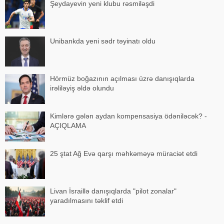
Şeydayevin yeni klubu rəsmiləşdi
Unibankda yeni sədr təyinatı oldu
Hörmüz boğazının açılması üzrə danışıqlarda
irəliləyiş əldə olundu
Kimlərə gələn aydan kompensasiya ödəniləcək? -
AÇIQLAMA
25 ştat Ağ Evə qarşı məhkəməyə müraciət etdi
Livan İsraillə danışıqlarda "pilot zonalar"
yaradılmasını təklif etdi