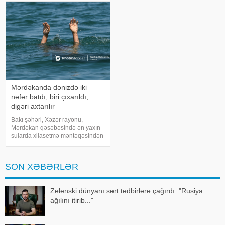
idarə etdiy
Nord" nəşrinə istinadən xəbər
verir ki, buna səbə
Mərdəkanda dənizdə iki
nəfər batdı, biri çıxarıldı,
digəri axtarılır
Bakı şəhəri, Xəzər rayonu,
Mərdəkan qəsəbəsində ən yaxın
sularda xilasetmə məntəqəsindən
700 metr aralı, dənizdə nəzarətsiz
ərazidə 2 nəfər batıb. xəbər verir
ki, bu barədə Fövqəladə Hallar
SON XƏBƏRLƏR
Nazirliyi (FHN) məlumat yayıb
Zelenski dünyanı sərt tədbirlərə çağırdı: "Rusiya
ağılını itirib..."