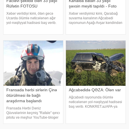
Faciəvi şəkildə ölən 33 yaşlı
Kanalda batan 33 yaşlı
Rüfətin FOTOSU
şəxsin meyiti tapıldı - Foto
Xəbər verildiyi kimi, ötən gecə
Xəbər verdiyimiz kimi, Qarabağ
Ucarda ölümlə nəticələnən ağır
suvarma kanalının Ağcabədi
yol-nəqliyyat hadisəsi baş verib.
rayonunun Aşağı Avşar kəndindən
bildirir ki, hadisə Bakı-Qazax
keçən hissəsində 1 nəfər batıb. -a
magistralının rayonun Qarabörk
istinadla xəbər verir ki, kanalda
kəndindən keçən hissəsində
batan 1993-cü il təvəllüdlü Orxan
qeydə alınıb. Belə ki, hərəkətdə
Feyruz oğlu İbrahimovun meyit
ola
Fransada hərbi sirlərin Çinə
Ağcabədidə QƏZA: Ölən var
ötürülməsi ilə bağlı
Ağcabədi rayonunda ölümlə
araşdırma başlandı
nəticələnən yol-nəqliyyat hadisəsi
baş verib. KONKRET.azAPA-ya
Fransada Hərbi Dəniz
istinadən xəbər verir ki, qəza
Qüvvələrinin keçmiş "Rafale" qırıcı
rayonun Salmanbəyli kəndi
pilotu və məşhur YouTube-bloger
ərazisində qeydə alınıb. 1986-cı il
Pyer-Anri Şüe barəsində rəsmi
təvəllüdlü Eldəniz Musayevin
istintaq başladılıb. "La Voix du