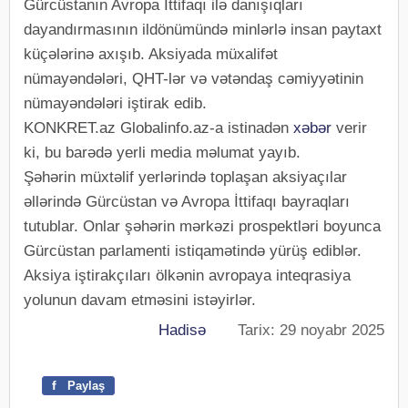
Gürcüstanın Avropa İttifaqı ilə danışıqları
dayandırmasının ildönümündə minlərlə insan paytaxt
küçələrinə axışıb. Aksiyada müxalifət
nümayəndələri, QHT-lər və vətəndaş cəmiyyətinin
nümayəndələri iştirak edib.
KONKRET.az Globalinfo.az-a istinadən
xəbər
verir
ki, bu barədə yerli media məlumat yayıb.
Şəhərin müxtəlif yerlərində toplaşan aksiyaçılar
əllərində Gürcüstan və Avropa İttifaqı bayraqları
tutublar. Onlar şəhərin mərkəzi prospektləri boyunca
Gürcüstan parlamenti istiqamətində yürüş ediblər.
Aksiya iştirakçıları ölkənin avropaya inteqrasiya
yolunun davam etməsini istəyirlər.
Hadisə
Tarix: 29 noyabr 2025
f
Paylaş