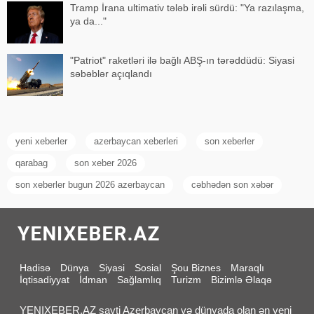
Tramp İrana ultimativ tələb irəli sürdü: "Ya razılaşma,
ya da..."
"Patriot" raketləri ilə bağlı ABŞ-ın tərəddüdü: Siyasi
səbəblər açıqlandı
yeni xeberler
azerbaycan xeberleri
son xeberler
qarabag
son xeber 2026
son xeberler bugun 2026 azerbaycan
cəbhədən son xəbər
Hadisə
Dünya
Siyasi
Sosial
Şou Biznes
Maraqlı
İqtisadiyyat
İdman
Sağlamlıq
Turizm
Bizimlə Əlaqə
YENIXEBER.AZ sayti Azerbaycan və dünyada olan ən yeni