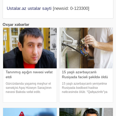
Ustalar.az ustalar sayti
[newsid: 0-123300]
Oxşar xəbərlər
Tanınmış aşığın nəvəsi vəfat
15 yaşlı azərbaycanlı
etdi
Rusiyada faciəli şəkildə öldü
Gürcüstanda yaşamış məşhur el
15 yaşlı azərbaycanlı yeniyetmə
sənətçisi Aşıq Hüseyn Saraçlının
Rusiyada bədbəxt hadisə
nəvəsi Bakıda vəfat edib.
nəticəsində ölüb. "Qafqazinfo"ya
"Qafqazinfo"ya istinadən xəbər
istinadla xəbər verir ki, hadisə
verir ki, 47 yaşlı Mehdi Həsənov
Krasnoyarsk diyarının Norilsk
bədbəxt hadisə nəticəsində
şəhərində baş verib. Belə ki,
dünyasını dəyişib. Bu gün onu
əslən Zaqatalanın Əliabad
qəsəbəsində