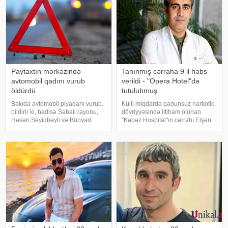
Paytaxtın mərkəzində
Tanınmış cərraha 9 il həbs
avtomobil qadını vurub
verildi - "Opera Hotel"də
öldürdü
tutulubmuş
Bakıda avtomobil piyadanı vurub.
Külli miqdarda qanunsuz narkotik
bildirir ki, hadisə Səbail rayonu,
dövriyyəsində ittiham olunan
Həsən Seyidbəyli və Bünyad
"Kəpəz Hospital"ın cərrahı Elşən
Sərdarov küçələrinin
Əliyevin cinayət işi üzrə məhkəmə
kəsişməsində qeydə alınıb.
araşdırması başa çatıb.
Əkrəm Yaqub oğlu Baxşıyev idarə
KONKRET.azqafqazinfo-ya
etdiyi "Toyota" markalı avtomobill
istinadən xəbər verir ki,
təqsirləndirilə